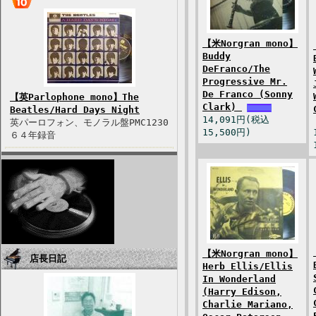
【米Norgran mono】
Buddy
DeFranco/The
Progressive Mr.
De Franco (Sonny
【英Parlophone mono】The
Clark)
Beatles/Hard Days Night
14,091円(税込
英パーロフォン、モノラル盤PMC1230
15,500円)
６４年録音
【米Norgran mono】
店長日記
Herb Ellis/Ellis
In Wonderland
(Harry Edison,
Charlie Mariano,