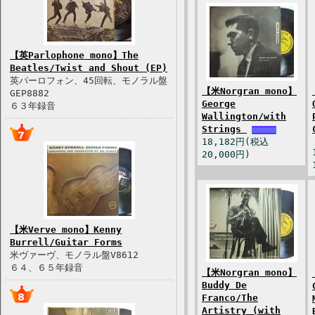
【英Parlophone mono】The
Beatles/Twist and Shout (EP)
英パーロフォン、45回転、モノラル盤
【米Norgran mono】
GEP8882
George
６３年録音
Wallington/with
Strings
18,182円(税込
20,000円)
【米Verve mono】Kenny
Burrell/Guitar Forms
米ヴァーヴ、モノラル盤V8612
６４、６５年録音
【米Norgran mono】
Buddy De
Franco/The
Artistry (with