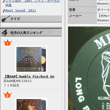
ジャズ批評 2007 ジャズ・ボーカル
Newman
特集
型番
米マーキ
Beat Sound 2011
メーカー
【米Merc
クイズ
Newman
先月の人気ランキング
【英A&M】Humble Pie/Rock On
英A&M盤AMLS2013
７１年録音