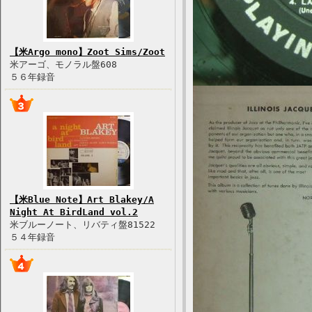
【米Argo mono】Zoot Sims/Zoot
米アーゴ、モノラル盤608
５６年録音
【米Blue Note】Art Blakey/A
Night At BirdLand vol.2
米ブルーノート、リバティ盤81522
５４年録音