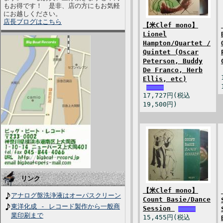
もお得です！ 是非、店の方にもお気軽
にお越しください。
店長ブログはこちら
【米Clef mono】
Lionel
Hampton/Quartet /
Quintet (Oscar
Peterson, Buddy
De Franco, Herb
Ellis, etc)
17,727円(税込
19,500円)
リンク
【米Clef mono】
アナログ盤洗浄液はオーパスクリーン
Count Basie/Dance
東洋化成 - レコード製作から一般商
Session
業印刷まで
15,455円(税込