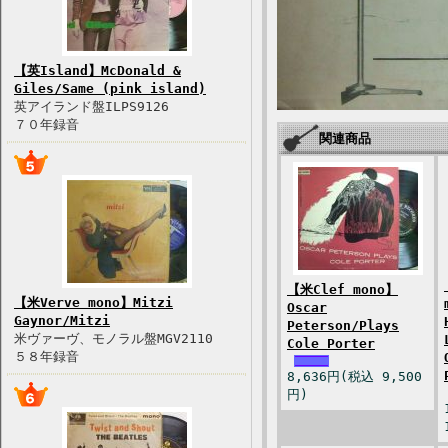
【英Island】McDonald &
Giles/Same (pink island)
英アイランド盤ILPS9126
７０年録音
関連商品
【米Clef mono】
【米Verve mono】Mitzi
Oscar
Gaynor/Mitzi
Peterson/Plays
米ヴァーヴ、モノラル盤MGV2110
Cole Porter
５８年録音
8,636円(税込 9,500
円)