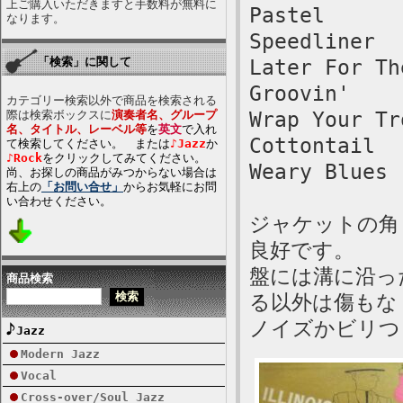
上ご購入いただきますと手数料が無料に
Pastel
なります。
Speedliner
「検索」に関して
Later For Th
Groovin'
カテゴリー検索以外で商品を検索される
際は検索ボックスに
演奏者名、グループ
Wrap Your Tr
名、タイトル、レーベル等
を
英文
で入れ
Cottontail
て検索してください。 または
♪Jazz
か
♪Rock
をクリックしてみてください。
Weary Blues
尚、お探しの商品がみつからない場合は
右上の
「お問い合せ」
からお気軽にお問
い合わせください。
ジャケットの角
良好です。
盤には溝に沿っ
商品検索
る以外は傷もな
ノイズかビリつ
Jazz
Modern Jazz
Vocal
Cross-over/Soul Jazz