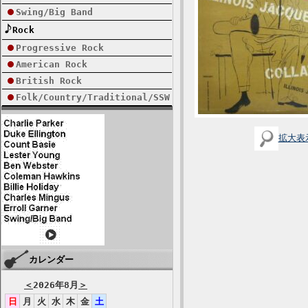
Swing/Big Band
Rock
Progressive Rock
American Rock
British Rock
Folk/Country/Traditional/SSW
拡大表
カレンダー
＜
2026年8月
＞
日
月
火
水
木
金
土