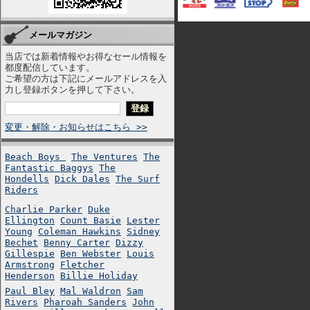
メールマガジン
当店では新着情報やお得なセール情報を
都度配信しています。
ご希望の方は下記にメールアドレスを入
力し登録ボタンを押して下さい。
変更・解除・お知らせはこちら >>
Beach Boys
The Ventures
The
Fantastic Baggys
The
Hondells
Dick Dales
The Surf
Riders
Charlie Parker
Duke
Ellington
Count Basie
Lester
Young
Coleman Hawkins
Sidney
Bechet
Benny Carter
Dizzy
Gillespie
Ben Webster
Louis
Armstrong
Fletcher
Henderson
Billie Holiday
Paul Bley
Mal Waldron
Sam
Rivers
Pharoah Sanders
John