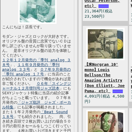
Oscar Peterson,
etc)
21,364円(税込
23,500円)
こんにちは！店長です。
モダン・ジャズとロックが大好きです。
オリジナル盤の音質に忠実でないＣＤは
申し訳ございませんが取り扱っていませ
ん。 是非オリジナル盤の迫力を体験し
てください。
１２年１２月発売の「季刊 analog ３
【米Norgran 10'
８号
」、
１１年９月発売の「季刊
analog ３３号
」と
０７年９月発売の
mono】Louis
「季刊 analog １７号
」に当店のこと
Bellson/The
が紹介されていますので機会があれば是
Amazing Artistry
非ご覧ください。
０６年「スイングジ
(Don Elliott, Joe
ャーナル１２月増刊号ジャズ読本
」にも
Puma, etc)
SEXYジャケット特集に当店の紹介記事
4,091円(税込 4,500
がちょこっと載っています。 ０７年８
円)
月発売の
「ジャズ批評 ジャズ・ボーカ
ル特集
」にも記事が掲載されました。
また１１年２月発売の
「Beat Sound
１８号
」でも紹介されました。 尚、引
き続き店頭で２枚お買い上げの場合５０
０円の割引きセールをしつこく行ってい
ます。 ４枚お買い上げ頂きますと千円