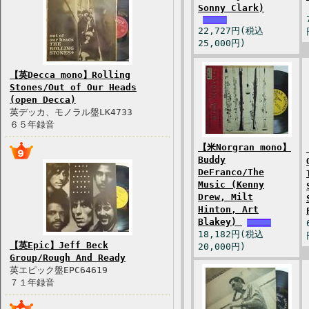
Sonny Clark)
22,727円(税込
25,000円)
【英Decca mono】Rolling
Stones/Out of Our Heads
(open Decca)
英デッカ、モノラル盤LK4733
６５年録音
【米Norgran mono】
Buddy
DeFranco/The
Music (Kenny
Drew, Milt
Hinton, Art
Blakey)
18,182円(税込
【英Epic】Jeff Beck
20,000円)
Group/Rough And Ready
英エピック盤EPC64619
７１年録音