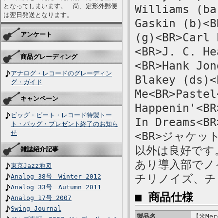
となってしまいます。 尚、定形外郵便
Williams (ba
は翌日発送となります。
Gaskin (b)<B
アンケート
(g)<BR>Carl 
<BR>J. C. He
商品グレーディング
<BR>Hank Jon
アナログ・レコードのグレーディン
Blakey (ds)<
グ・ガイド
Me<BR>Pastel
キャンペーン
Happenin'<BR
ビッグ・ビート・レコード特製トー
In Dreams<BR
ト・バッグ・プレゼント終了のお知ら
せ
<BR>ジャケ
以外は良好です
雑誌紹介記事
あり導入部でノ
東京Jazz地図
チリノイズ、チ
Analog 38号 Winter 2012
Analog 33号 Autumn 2011
■ 商品仕様
Analog 17号 2007
Swing Journal
製品名
【米Merc