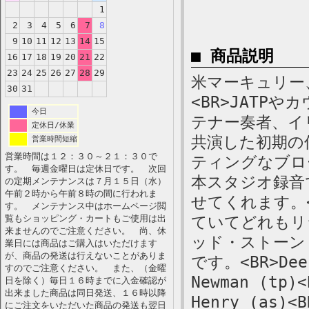
1
2
3
4
5
6
7
8
9
10
11
12
13
14
15
■ 商品説明
16
17
18
19
20
21
22
23
24
25
26
27
28
29
米マーキュリー、
30
31
<BR>JATP
今日
テナー奏者、イ
定休日/休業
共演した初期の
営業時間短縮
営業時間は１２：３０～２１：３０で
ティングなブロ
す。 毎週金曜日は定休日です。 次回
本スタジオ録音
の定期メンテナンスは７月１５日（水）
午前２時から午前８時の間に行われま
せてくれます。
す。 メンテナンス中はホームページ閲
覧もショッピング・カートもご使用は出
ていてどれもリ
来ませんのでご注意ください。 尚、休
ッド・ストーン
業日には商品はご購入はいただけます
が、商品の発送は行えないことがありま
です。<BR>Deep
すのでご注意ください。 また、（金曜
Newman (tp)<
日を除く）毎日１６時までに入金確認が
出来ました商品は同日発送、１６時以降
Henry (as)<B
にご注文をいただいた商品の発送も翌日