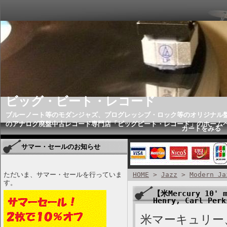
ビッグ・ビート・レコード
ブルーノート等のモダンジャズ、プログレッシブ・ロック等のオリジナル
のアナログ廃盤中古レコード専門店「ビッグビート・レコード」のホーム
カートをみる
サマー・セールのお知らせ
ただいま、サマー・セールを行っていま
HOME
>
Jazz
>
Modern Ja
す。
【米Mercury 10' m
Henry, Carl Per
米マーキュリー、