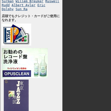
Surman
Willem Breuker
Ruswell
Rudd
Albert Ayler
Eric
Dolphy
Sun Ra
店頭でもクレジット・カードがご使用に
なれます。