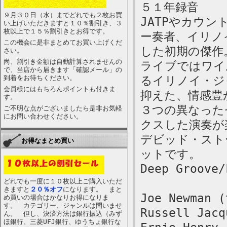
５１年録音
９月３０日（水）までどれでも２枚お買
JATPやカウ
い上げいただきますと１０％割引き、３
枚以上で１５％割引きとお得です。
ー奏者、イリノ
この機会に是非まとめてお買い上げくだ
した初期の傑作
さい。
尚、割引き金額は自動計算されませんの
ライブではワイ
で、当店から届きます「確認メール」の
到着をお待ちください。
るイリノイ・ジ
会員様にはもちろんポイントも付きま
抑えた、情感豊
す。
３つの異なった
ご不明な点がございましたら是非お気軽
にお問い合わせください。
クスした演奏が
デビッド・スト
お得なまとめ買い
ットです。
Deep Groove/
どれでも一度に１０枚以上ご購入いただ
きますと
２０％オフ
になります。 まと
Joe Newman (
め買いの場合はかなりお得になりま
す。 カテゴリー、ジャンルは問いませ
Russell Jacq
ん。 但し、決済方法は銀行振込（みず
ほ銀行、三菱UFJ銀行、ゆうちょ銀行な