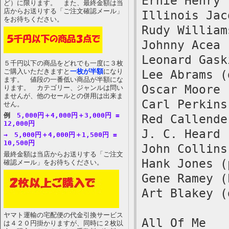
Ernie Henry 
ど）に限ります。 また、最終金額は当
店からお送りする「ご注文確認メール」
Illinois Jac
をお待ちください。
Rudy William
Johnny Acea 
Leonard Gask
５千円以下の商品をどれでも一度に３枚
ご購入いただきますと
一枚が半額
になり
Lee Abrams (
ます。 値段の一番低い商品が半額にな
Oscar Moore 
ります。 カテゴリー、ジャンルは問い
ませんが、他のセールとの併用は出来ま
Carl Perkins
せん。
例
5,000円＋4,000円＋3,000円 =
Red Callende
12,000円
J. C. Heard 
→ 5,000円＋4,000円＋1,500円 =
10,500円
John Collins
最終金額は当店からお送りする「ご注文
Hank Jones (
確認メール」をお待ちください。
Gene Ramey (
Art Blakey (
ヤマト運輸の宅配便の代金引換サービス
All Of Me
は４２０円掛かりますが、同時に２枚以