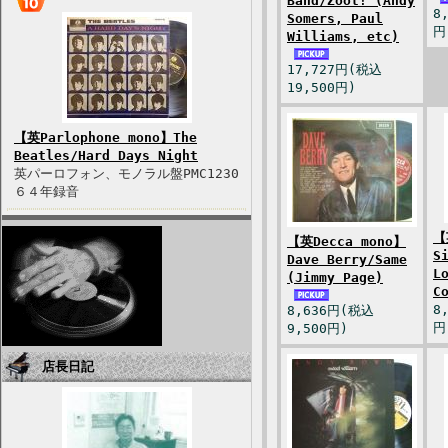
Band/Zoot! (Andy
8
Somers, Paul
円
Williams, etc)
17,727円(税込
19,500円)
【英Parlophone mono】The
Beatles/Hard Days Night
英パーロフォン、モノラル盤PMC1230
６４年録音
【
【英Decca mono】
S
Dave Berry/Same
L
(Jimmy Page)
C
8
8,636円(税込
円
9,500円)
店長日記