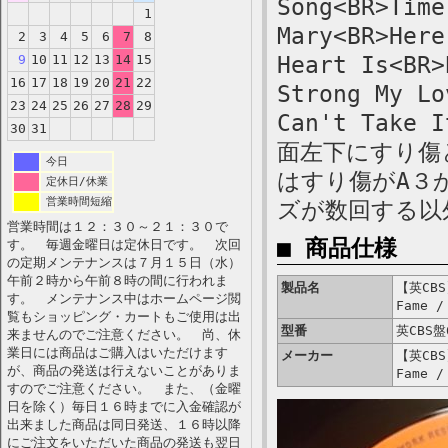
Song<BR>Time
1
Mary<BR>Here
2
3
4
5
6
7
8
9
10
11
12
13
14
15
Heart Is<BR>
16
17
18
19
20
21
22
Strong My Lo
23
24
25
26
27
28
29
Can't Take
30
31
面左下にすり傷
今日
はすり傷がA３
定休日/休業
営業時間短縮
ズが数回する以
営業時間は１２：３０～２１：３０で
■ 商品仕様
す。 毎週金曜日は定休日です。 次回
の定期メンテナンスは７月１５日（水）
午前２時から午前８時の間に行われま
製品名
【英CBS】
す。 メンテナンス中はホームページ閲
Fame /
覧もショッピング・カートもご使用は出
型番
英CBS盤
来ませんのでご注意ください。 尚、休
業日には商品はご購入はいただけます
メーカー
【英CBS】
が、商品の発送は行えないことがありま
Fame /
すのでご注意ください。 また、（金曜
日を除く）毎日１６時までに入金確認が
出来ました商品は同日発送、１６時以降
にご注文をいただいた商品の発送も翌日