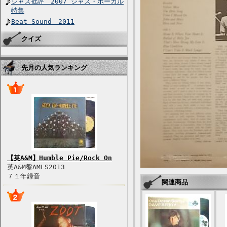
ジャズ批評 2007 ジャズ・ボーカル
特集
Beat Sound 2011
クイズ
先月の人気ランキング
【英A&M】Humble Pie/Rock On
英A&M盤AMLS2013
７１年録音
関連商品