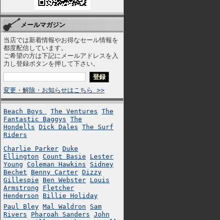
メールマガジン
当店では新着情報やお得なセール情報を
都度配信しています。
ご希望の方は下記にメールアドレスを入
力し登録ボタンを押して下さい。
変更・解除・お知らせはこちら >>
Beach Boys
The Ventures
The
Fantastic Baggys
The
Hondells
Dick Dales
The Surf
Riders
Charlie Parker
Duke
Ellington
Count Basie
Lester
Young
Coleman Hawkins
Sidney
Bechet
Benny Carter
Dizzy
Gillespie
Ben Webster
Louis
Armstrong
Fletcher
Henderson
Billie Holiday
Paul Bley
Mal Waldron
Sam
Rivers
Pharoah Sanders
John