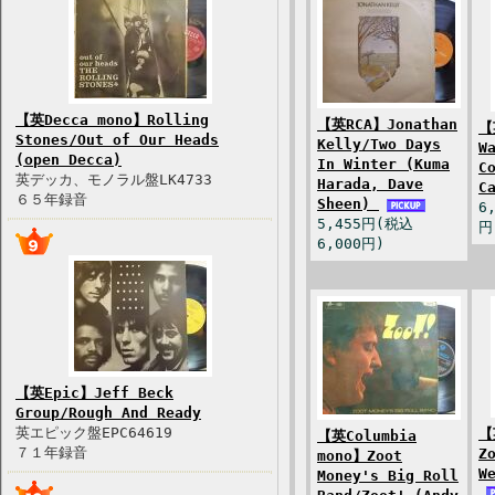
【英Decca mono】Rolling
【英RCA】Jonathan
【
Stones/Out of Our Heads
Kelly/Two Days
W
(open Decca)
In Winter (Kuma
C
英デッカ、モノラル盤LK4733
Harada, Dave
C
６５年録音
Sheen)
6
5,455円(税込
円
6,000円)
【英Epic】Jeff Beck
Group/Rough And Ready
英エピック盤EPC64619
【
【英Columbia
７１年録音
Z
mono】Zoot
W
Money's Big Roll