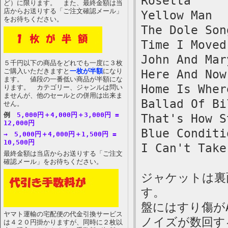
Rosetta
ど）に限ります。 また、最終金額は当
店からお送りする「ご注文確認メール」
Yellow Man
をお待ちください。
The Dole Son
Time I Moved
John And Mar
５千円以下の商品をどれでも一度に３枚
ご購入いただきますと
一枚が半額
になり
Here And Now
ます。 値段の一番低い商品が半額にな
Home Is Wher
ります。 カテゴリー、ジャンルは問い
ませんが、他のセールとの併用は出来ま
Ballad Of Bi
せん。
例
5,000円＋4,000円＋3,000円 =
That's How S
12,000円
Blue Conditi
→ 5,000円＋4,000円＋1,500円 =
10,500円
I Can't Take
最終金額は当店からお送りする「ご注文
確認メール」をお待ちください。
ジャケットは裏
す。
盤にはすり傷が
ヤマト運輸の宅配便の代金引換サービス
ノイズが数回す
は４２０円掛かりますが、同時に２枚以