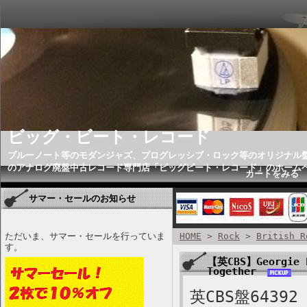
ビッグ・ビート・レコード
ブルーノート等のモダンジャズ、プログレッシブ・ロック等のオリジナル
のアナログ廃盤中古レコード専門店「ビッグビート・レコード」のホーム
カートをみる
サマー・セールのお知らせ
ただいま、サマー・セールを行っていま
HOME
>
Rock
>
British R
す。
【英CBS】Georgie F
Together
英CBS盤64392