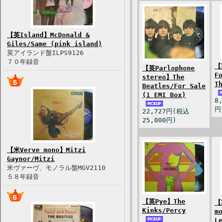
【英Island】McDonald &
Giles/Same (pink island)
英アイランド盤ILPS9126
７０年録音
【
【英Parlophone
F
stereo】The
T
Beatles/For Sale
(1 EMI Box)
8
円
22,727円(税込
25,000円)
【米Verve mono】Mitzi
Gaynor/Mitzi
米ヴァーヴ、モノラル盤MGV2110
５８年録音
【英Pye】The
【
Kinks/Percy
m
L