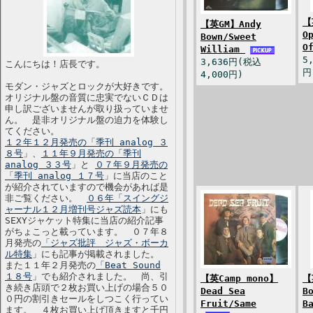
【
【英GM】Andy
O
Bown/Sweet
O
William
5
3,636円(税込
こんにちは！店長です。
円
4,000円)
モダン・ジャズとロックが大好きです。
オリジナル盤の音質に忠実でないＣＤは
申し訳ございませんが取り扱っていませ
ん。 是非オリジナル盤の迫力を体験し
てください。
１２年１２月発売の「季刊 analog ３
８号
」、
１１年９月発売の「季刊
analog ３３号
」と
０７年９月発売の
「季刊 analog １７号
」に当店のこと
が紹介されていますので機会があれば是
非ご覧ください。
０６年「スイングジ
ャーナル１２月増刊号ジャズ読本
」にも
SEXYジャケット特集に当店の紹介記事
がちょこっと載っています。 ０７年８
月発売の
「ジャズ批評 ジャズ・ボーカ
ル特集
」にも記事が掲載されました。
また１１年２月発売の
「Beat Sound
１８号
」でも紹介されました。 尚、引
【英Camp mono】
【
き続き店頭で２枚お買い上げの場合５０
Dead Sea
B
０円の割引きセールをしつこく行ってい
Fruit/Same
B
ます。 ４枚お買い上げ頂きますと千円