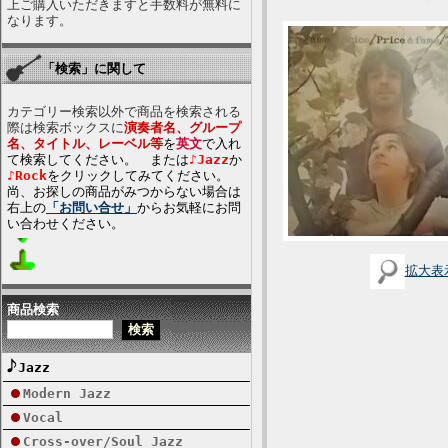
上ご購入いただきますと手数料が無料に
なります。
「検索」に関して
カテゴリー検索以外で商品を検索される
際は検索ボックスに
演奏者名、グループ
名、タイトル、レーベル等
を
英文
で入れ
て検索してください。 または
♪Jazz
か
♪Rock
をクリックしてみてください。
尚、お探しの商品がみつからない場合は
右上の
「お問い合せ」
からお気軽にお問
い合わせください。
拡大表
商品検索
Jazz
Modern Jazz
Vocal
Cross-over/Soul Jazz