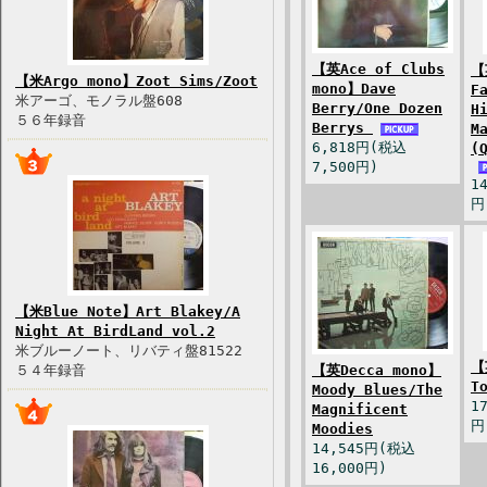
【英Ace of Clubs
【
【米Argo mono】Zoot Sims/Zoot
mono】Dave
F
米アーゴ、モノラル盤608
Berry/One Dozen
H
５６年録音
Berrys
M
6,818円(税込
(
7,500円)
1
円
【米Blue Note】Art Blakey/A
Night At BirdLand vol.2
米ブルーノート、リバティ盤81522
【
５４年録音
【英Decca mono】
T
Moody Blues/The
1
Magnificent
円
Moodies
14,545円(税込
16,000円)