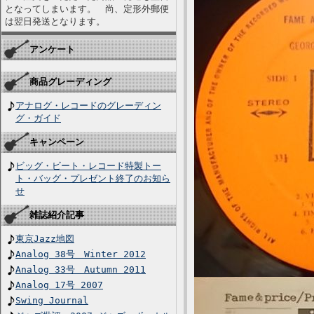
となってしまいます。 尚、定形外郵便
は翌日発送となります。
アンケート
商品グレーディング
アナログ・レコードのグレーディン
グ・ガイド
キャンペーン
ビッグ・ビート・レコード特製トー
ト・バッグ・プレゼント終了のお知ら
せ
雑誌紹介記事
東京Jazz地図
Analog 38号 Winter 2012
Analog 33号 Autumn 2011
Analog 17号 2007
Swing Journal