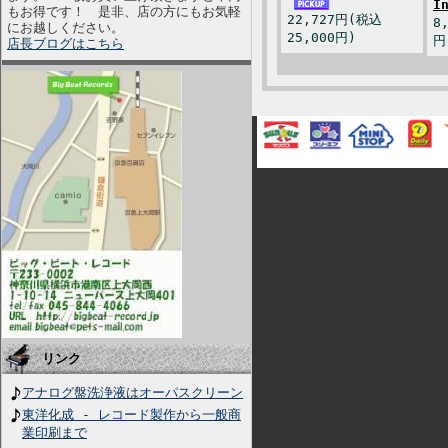
I
もお得です！ 是非、店の方にもお気軽
22,727円(税込
8
にお越しください。
25,000円)
円
店長ブログはこちら
リンク
アナログ盤洗浄液はオーパスクリーン
東洋化成 - レコード製作から一般商
業印刷まで