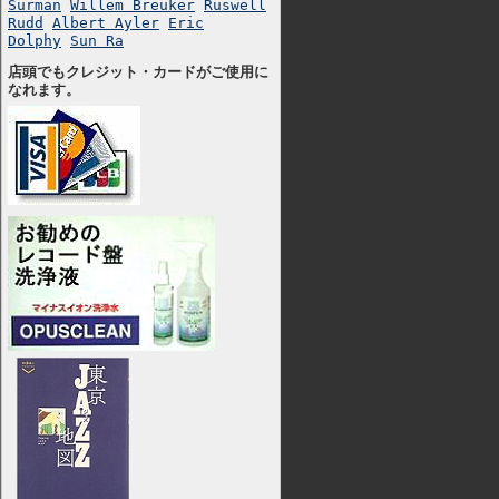
Surman
Willem Breuker
Ruswell
Rudd
Albert Ayler
Eric
Dolphy
Sun Ra
店頭でもクレジット・カードがご使用に
なれます。