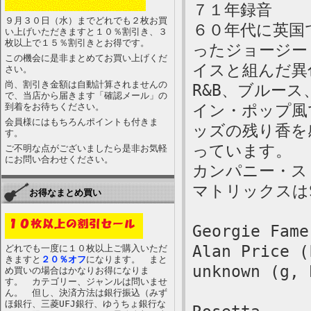
７１年録音
９月３０日（水）までどれでも２枚お買
６０年代に英国
い上げいただきますと１０％割引き、３
枚以上で１５％割引きとお得です。
ったジョージー
この機会に是非まとめてお買い上げくだ
イスと組んだ異
さい。
尚、割引き金額は自動計算されませんの
R&B、ブルー
で、当店から届きます「確認メール」の
到着をお待ちください。
イン・ポップ風
会員様にはもちろんポイントも付きま
ッズの残り香を
す。
っています。
ご不明な点がございましたら是非お気軽
にお問い合わせください。
カンパニー・ス
マトリックスはS6
お得なまとめ買い
Georgie Fame
Alan Price (
どれでも一度に１０枚以上ご購入いただ
きますと
２０％オフ
になります。 まと
unknown (g, 
め買いの場合はかなりお得になりま
す。 カテゴリー、ジャンルは問いませ
ん。 但し、決済方法は銀行振込（みず
ほ銀行、三菱UFJ銀行、ゆうちょ銀行な