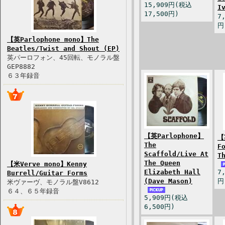
15,909円(税込
I
17,500円)
7
円
【英Parlophone mono】The
Beatles/Twist and Shout (EP)
英パーロフォン、45回転、モノラル盤
GEP8882
６３年録音
【英Parlophone】
【
The
F
Scaffold/Live At
T
The Queen
【米Verve mono】Kenny
Elizabeth Hall
7
Burrell/Guitar Forms
(Dave Mason)
円
米ヴァーヴ、モノラル盤V8612
６４、６５年録音
5,909円(税込
6,500円)