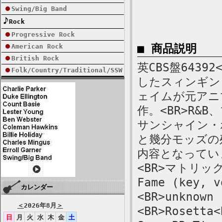
Swing/Big Band
Rock
Progressive Rock
■ 商品説明
American Rock
British Rock
英CBS盤6439
Folk/Country/Traditional/SSW
したスィンギン
ェイムが元アニ
作。<BR>R&
サンシャイン・
と幾分モッズの
内容となってい
<BR>マトリックス
Fame (key, v
カレンダー
<BR>unknown 
＜
2026年8月
＞
<BR>Rosetta<
日
月
火
水
木
金
土