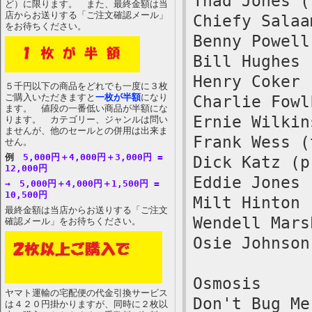
Thad Jones (
ど）に限ります。 また、最終金額は当
店からお送りする「ご注文確認メール」
Chiefy Salaa
をお待ちください。
Benny Powell
Bill Hughes 
Henry Coker 
５千円以下の商品をどれでも一度に３枚
ご購入いただきますと
一枚が半額
になり
Charlie Fowl
ます。 値段の一番低い商品が半額にな
Ernie Wilkin
ります。 カテゴリー、ジャンルは問い
ませんが、他のセールとの併用は出来ま
Frank Wess (
せん。
例
5,000円＋4,000円＋3,000円 =
Dick Katz (p
12,000円
Eddie Jones 
→ 5,000円＋4,000円＋1,500円 =
10,500円
Milt Hinton 
最終金額は当店からお送りする「ご注文
Wendell Mars
確認メール」をお待ちください。
Osie Johnson
Osmosis
ヤマト運輸の宅配便の代金引換サービス
Don't Bug Me
は４２０円掛かりますが、同時に２枚以