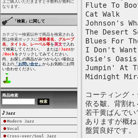
上ご購入いただきますと手数料が無料に
Flute To Boo
なります。
Cat Walk
「検索」に関して
Johnson's Wh
The Desert S
カテゴリー検索以外で商品を検索される
際は検索ボックスに
演奏者名、グループ
Blues For Th
名、タイトル、レーベル等
を
英文
で入れ
I Don't Want
て検索してください。 または
♪Jazz
か
♪Rock
をクリックしてみてください。
Osie's Oasis
尚、お探しの商品がみつからない場合は
右上の
「お問い合せ」
からお気軽にお問
Jumpin' At T
い合わせください。
Midnight Mir
コーティング・
商品検索
依る皺、背割れ
若干黄ばんでい
Jazz
ありますが概ね
Modern Jazz
Vocal
盤質良好です。
Cross-over/Soul Jazz