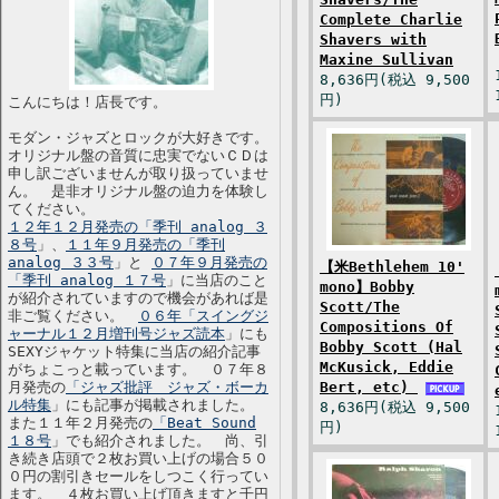
Complete Charlie
Shavers with
Maxine Sullivan
8,636円(税込 9,500
円)
こんにちは！店長です。
モダン・ジャズとロックが大好きです。
オリジナル盤の音質に忠実でないＣＤは
申し訳ございませんが取り扱っていませ
ん。 是非オリジナル盤の迫力を体験し
てください。
１２年１２月発売の「季刊 analog ３
８号
」、
１１年９月発売の「季刊
analog ３３号
」と
０７年９月発売の
【米Bethlehem 10'
「季刊 analog １７号
」に当店のこと
mono】Bobby
が紹介されていますので機会があれば是
Scott/The
非ご覧ください。
０６年「スイングジ
Compositions Of
ャーナル１２月増刊号ジャズ読本
」にも
Bobby Scott (Hal
SEXYジャケット特集に当店の紹介記事
McKusick, Eddie
がちょこっと載っています。 ０７年８
月発売の
「ジャズ批評 ジャズ・ボーカ
Bert, etc)
ル特集
」にも記事が掲載されました。
8,636円(税込 9,500
また１１年２月発売の
「Beat Sound
円)
１８号
」でも紹介されました。 尚、引
き続き店頭で２枚お買い上げの場合５０
０円の割引きセールをしつこく行ってい
ます。 ４枚お買い上げ頂きますと千円