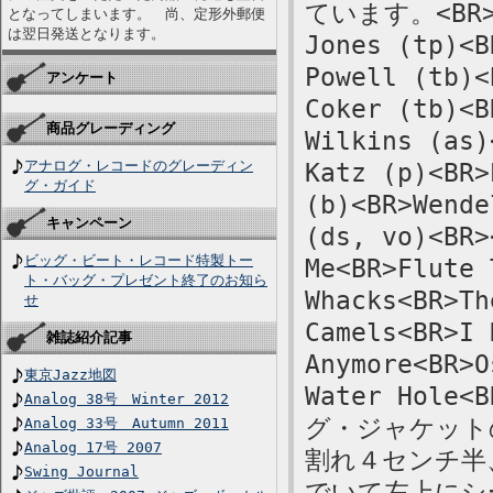
ています。<BR>De
となってしまいます。 尚、定形外郵便
は翌日発送となります。
Jones (tp)<B
Powell (tb)<
アンケート
Coker (tb)<B
商品グレーディング
Wilkins (as)
アナログ・レコードのグレーディン
Katz (p)<BR>
グ・ガイド
(b)<BR>Wende
キャンペーン
(ds, vo)<BR>
ビッグ・ビート・レコード特製トー
Me<BR>Flute 
ト・バッグ・プレゼント終了のお知ら
Whacks<BR>Th
せ
Camels<BR>I 
雑誌紹介記事
Anymore<BR>O
東京Jazz地図
Water Hole<
Analog 38号 Winter 2012
グ・ジャケット
Analog 33号 Autumn 2011
Analog 17号 2007
割れ４センチ半
Swing Journal
でいて左上にシ