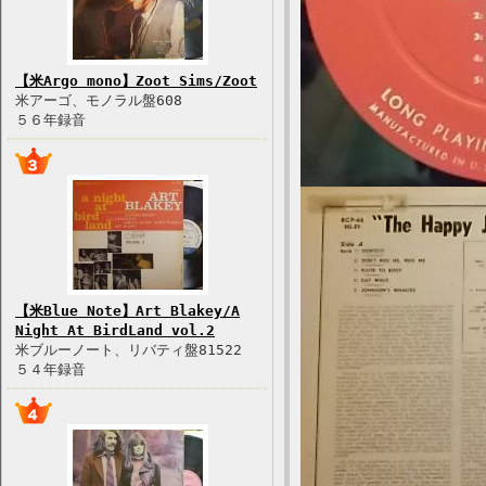
【米Argo mono】Zoot Sims/Zoot
米アーゴ、モノラル盤608
５６年録音
【米Blue Note】Art Blakey/A
Night At BirdLand vol.2
米ブルーノート、リバティ盤81522
５４年録音