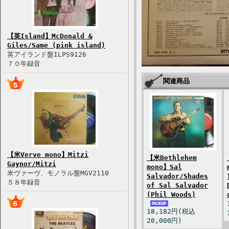
【英Island】McDonald &
Giles/Same (pink island)
英アイランド盤ILPS9126
７０年録音
関連商品
【米Verve mono】Mitzi
【米Bethlehem
Gaynor/Mitzi
mono】Sal
米ヴァーヴ、モノラル盤MGV2110
Salvador/Shades
５８年録音
of Sal Salvador
(Phil Woods)
18,182円(税込
20,000円)