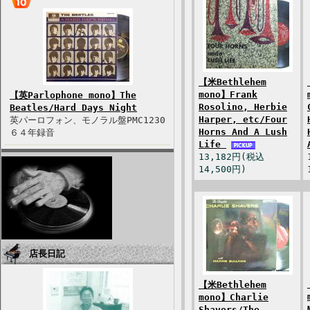
【米Bethlehem
mono】Frank
【英Parlophone mono】The
Rosolino, Herbie
Beatles/Hard Days Night
Harper, etc/Four
英パーロフォン、モノラル盤PMC1230
Horns And A Lush
６４年録音
Life
13,182円(税込
14,500円)
店長日記
【米Bethlehem
mono】Charlie
Shavers/The