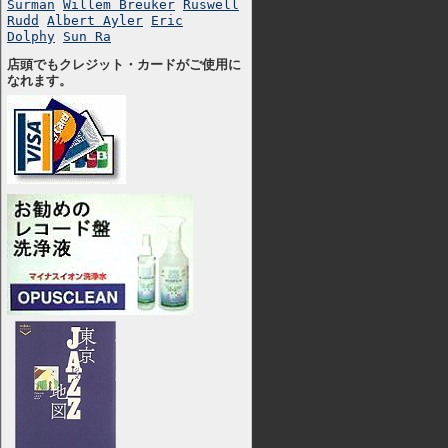
Surman
Willem Breuker
Ruswell
Rudd
Albert Ayler
Eric
Dolphy
Sun Ra
店頭でもクレジット・カードがご使用に
なれます。