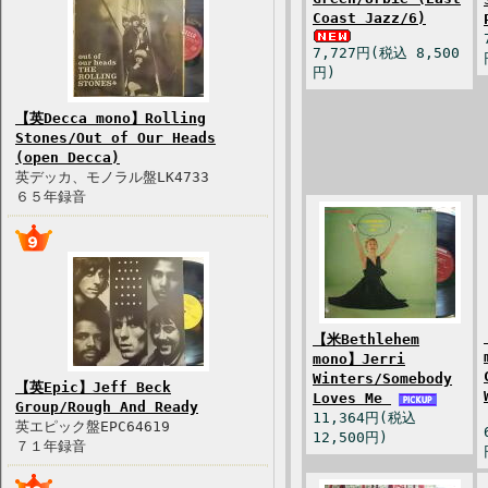
Coast Jazz/6)
7,727円(税込 8,500
円)
【英Decca mono】Rolling
Stones/Out of Our Heads
(open Decca)
英デッカ、モノラル盤LK4733
６５年録音
【米Bethlehem
mono】Jerri
Winters/Somebody
【英Epic】Jeff Beck
Loves Me
Group/Rough And Ready
11,364円(税込
英エピック盤EPC64619
12,500円)
７１年録音