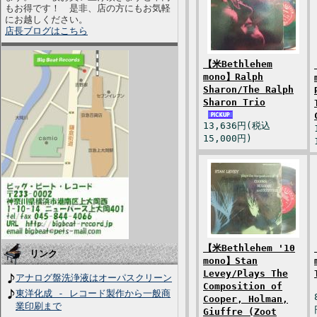
もお得です！ 是非、店の方にもお気軽
にお越しください。
店長ブログはこちら
【米Bethlehem
mono】Ralph
Sharon/The Ralph
Sharon Trio
13,636円(税込
15,000円)
【米Bethlehem '10
リンク
mono】Stan
Levey/Plays The
アナログ盤洗浄液はオーパスクリーン
Composition of
東洋化成 - レコード製作から一般商
Cooper, Holman,
業印刷まで
Giuffre (Zoot