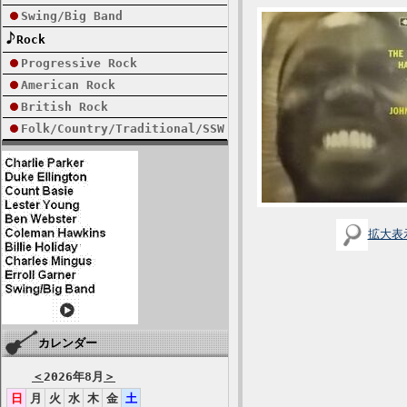
Swing/Big Band
Rock
Progressive Rock
American Rock
British Rock
Folk/Country/Traditional/SSW
拡大表
カレンダー
＜
2026年8月
＞
日
月
火
水
木
金
土