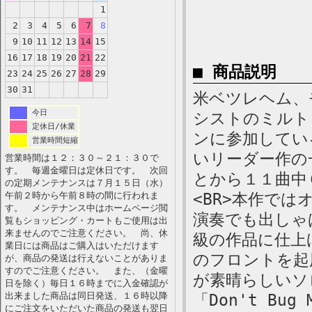
1
2
3
4
5
6
7
8
9
10
11
12
13
14
15
16
17
18
19
20
21
22
■ 商品説明
23
24
25
26
27
28
29
30
31
米ベツレヘム、モ
今日
シストのミルト
定休日/休業
ンに参加してい
営業時間短縮
いリーダー作の
営業時間は１２：３０～２１：３０で
す。 毎週金曜日は定休日です。 次回
とから１１曲中
の定期メンテナンスは７月１５日（水）
午前２時から午前８時の間に行われま
<BR>本作で
す。 メンテナンス中はホームページ閲
演奏でも出しゃ
覧もショッピング・カートもご使用は出
来ませんのでご注意ください。 尚、休
級の作品に仕上
業日には商品はご購入はいただけます
のフロントを起
が、商品の発送は行えないことがありま
すのでご注意ください。 また、（金曜
が素晴らしいソロ
日を除く）毎日１６時までに入金確認が
出来ました商品は同日発送、１６時以降
「Don't B
にご注文をいただいた商品の発送も翌日