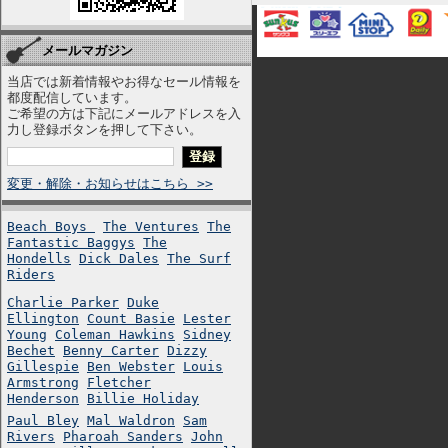
メールマガジン
当店では新着情報やお得なセール情報を
都度配信しています。
ご希望の方は下記にメールアドレスを入
力し登録ボタンを押して下さい。
変更・解除・お知らせはこちら >>
Beach Boys
The Ventures
The
Fantastic Baggys
The
Hondells
Dick Dales
The Surf
Riders
Charlie Parker
Duke
Ellington
Count Basie
Lester
Young
Coleman Hawkins
Sidney
Bechet
Benny Carter
Dizzy
Gillespie
Ben Webster
Louis
Armstrong
Fletcher
Henderson
Billie Holiday
Paul Bley
Mal Waldron
Sam
Rivers
Pharoah Sanders
John