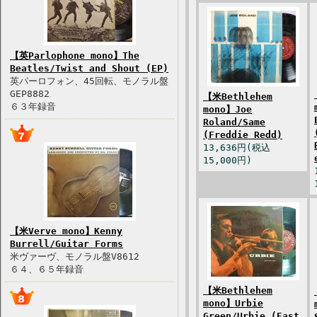
【英Parlophone mono】The
Beatles/Twist and Shout (EP)
英パーロフォン、45回転、モノラル盤
GEP8882
【米Bethlehem
６３年録音
mono】Joe
Roland/Same
(Freddie Redd)
13,636円(税込
15,000円)
【米Verve mono】Kenny
Burrell/Guitar Forms
米ヴァーヴ、モノラル盤V8612
６４、６５年録音
【米Bethlehem
mono】Urbie
Green/Urbie (East