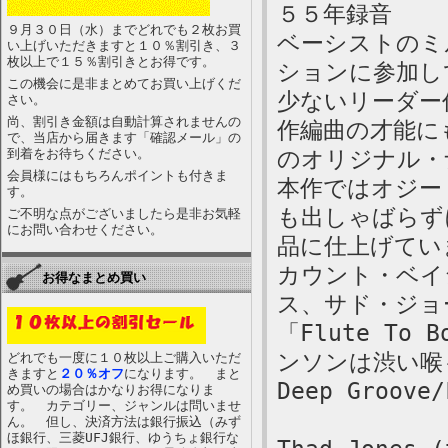
５５年録音
９月３０日（水）までどれでも２枚お買
ベーシストのミ
い上げいただきますと１０％割引き、３
枚以上で１５％割引きとお得です。
ションに参加し
この機会に是非まとめてお買い上げくだ
少ないリーダー
さい。
尚、割引き金額は自動計算されませんの
作編曲の才能に
で、当店から届きます「確認メール」の
到着をお待ちください。
のオリジナル・
会員様にはもちろんポイントも付きま
本作ではオジー
す。
も出しゃばらず
ご不明な点がございましたら是非お気軽
にお問い合わせください。
品に仕上げてい
カウント・ベイ
お得なまとめ買い
ス、サド・ジョ
「Flute To 
ンソンは渋い喉
どれでも一度に１０枚以上ご購入いただ
きますと
２０％オフ
になります。 まと
Deep Groove/
め買いの場合はかなりお得になりま
す。 カテゴリー、ジャンルは問いませ
ん。 但し、決済方法は銀行振込（みず
ほ銀行、三菱UFJ銀行、ゆうちょ銀行な