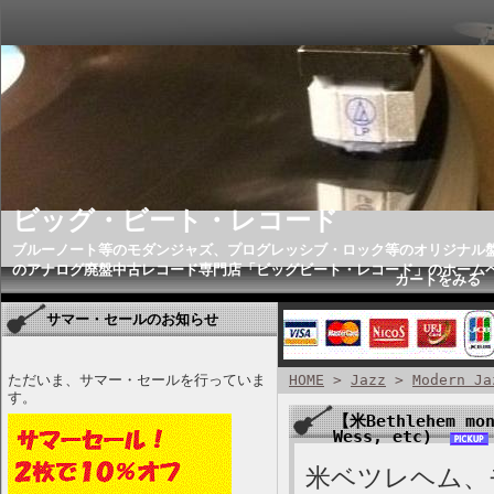
ビッグ・ビート・レコード
ブルーノート等のモダンジャズ、プログレッシブ・ロック等のオリジナル
のアナログ廃盤中古レコード専門店「ビッグビート・レコード」のホーム
カートをみる
サマー・セールのお知らせ
ただいま、サマー・セールを行っていま
HOME
>
Jazz
>
Modern Ja
す。
【米Bethlehem mon
Wess, etc)
米ベツレヘム、モ