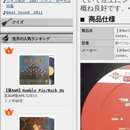
ジャズ批評 2007 ジャズ・ボーカル
特集
概ね良好です。<
Beat Sound 2011
■ 商品仕様
クイズ
製品名
【米Beth
Jones,
先月の人気ランキング
型番
米ベツレ
メーカー
【米Beth
Jones,
【英A&M】Humble Pie/Rock On
英A&M盤AMLS2013
７１年録音