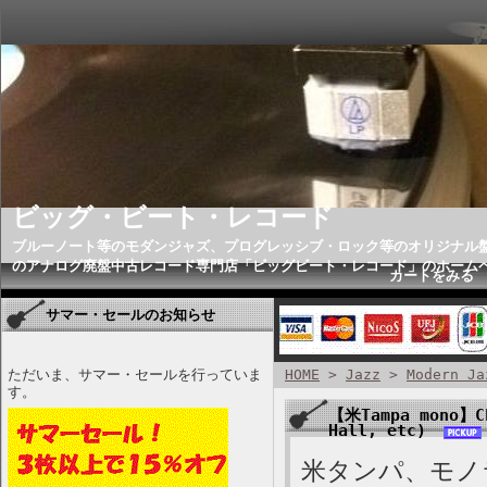
ビッグ・ビート・レコード
ブルーノート等のモダンジャズ、プログレッシブ・ロック等のオリジナル
のアナログ廃盤中古レコード専門店「ビッグビート・レコード」のホーム
カートをみる
サマー・セールのお知らせ
ただいま、サマー・セールを行っていま
HOME
>
Jazz
>
Modern Ja
す。
【米Tampa mono】Ch
Hall, etc)
米タンパ、モノラ