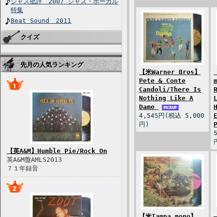
ジャズ批評 2007 ジャズ・ボーカル
特集
Beat Sound 2011
クイズ
先月の人気ランキング
【米Warner Bros】
Pete & Conte
Candoli/There Is
Nothing Like A
Dame
4,545円(税込 5,000
円)
【英A&M】Humble Pie/Rock On
英A&M盤AMLS2013
７１年録音
【米Tampa mono】