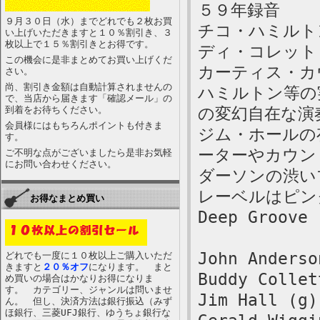
５９年録音
９月３０日（水）までどれでも２枚お買
チコ・ハミルト
い上げいただきますと１０％割引き、３
枚以上で１５％割引きとお得です。
ディ・コレット
この機会に是非まとめてお買い上げくだ
カーティス・カ
さい。
尚、割引き金額は自動計算されませんの
ハミルトン等の
で、当店から届きます「確認メール」の
到着をお待ちください。
の変幻自在な演
会員様にはもちろんポイントも付きま
ジム・ホールの
す。
ーターやカウン
ご不明な点がございましたら是非お気軽
にお問い合わせください。
ダーソンの渋い
レーベルはピン
お得なまとめ買い
Deep Groove
John Anderso
どれでも一度に１０枚以上ご購入いただ
きますと
２０％オフ
になります。 まと
Buddy Collet
め買いの場合はかなりお得になりま
す。 カテゴリー、ジャンルは問いませ
Jim Hall (g)
ん。 但し、決済方法は銀行振込（みず
ほ銀行、三菱UFJ銀行、ゆうちょ銀行な