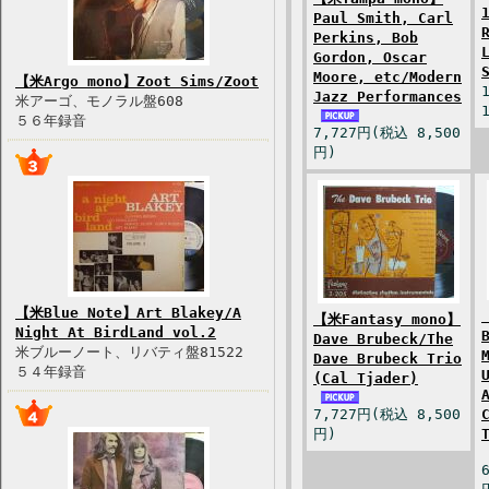
Paul Smith, Carl
Perkins, Bob
Gordon, Oscar
Moore, etc/Modern
【米Argo mono】Zoot Sims/Zoot
Jazz Performances
米アーゴ、モノラル盤608
５６年録音
7,727円(税込 8,500
円)
【米Blue Note】Art Blakey/A
【米Fantasy mono】
Night At BirdLand vol.2
Dave Brubeck/The
米ブルーノート、リバティ盤81522
Dave Brubeck Trio
５４年録音
(Cal Tjader)
7,727円(税込 8,500
円)