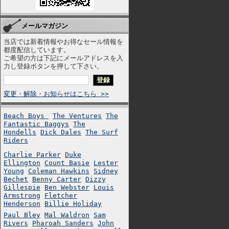
メールマガジン
当店では新着情報やお得なセール情報を
都度配信しています。
ご希望の方は下記にメールアドレスを入
力し登録ボタンを押して下さい。
変更・解除・お知らせはこちら >>
Beach Boys
The Ventures
The
Fantastic Baggys
The
Hondells
Dick Dales
The Surf
Riders
Charlie Parker
Duke
Ellington
Count Basie
Lester
Young
Coleman Hawkins
Sidney
Bechet
Benny Carter
Dizzy
Gillespie
Ben Webster
Louis
Armstrong
Fletcher
Henderson
Billie Holiday
Paul Bley
Mal Waldron
Sam
Rivers
Pharoah Sanders
John