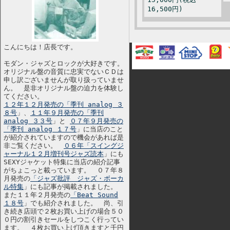
16,500円)
こんにちは！店長です。
モダン・ジャズとロックが大好きです。
オリジナル盤の音質に忠実でないＣＤは
申し訳ございませんが取り扱っていませ
ん。 是非オリジナル盤の迫力を体験し
てください。
１２年１２月発売の「季刊 analog ３
８号
」、
１１年９月発売の「季刊
analog ３３号
」と
０７年９月発売の
「季刊 analog １７号
」に当店のこと
が紹介されていますので機会があれば是
非ご覧ください。
０６年「スイングジ
ャーナル１２月増刊号ジャズ読本
」にも
SEXYジャケット特集に当店の紹介記事
がちょこっと載っています。 ０７年８
月発売の
「ジャズ批評 ジャズ・ボーカ
ル特集
」にも記事が掲載されました。
また１１年２月発売の
「Beat Sound
１８号
」でも紹介されました。 尚、引
き続き店頭で２枚お買い上げの場合５０
０円の割引きセールをしつこく行ってい
ます。 ４枚お買い上げ頂きますと千円