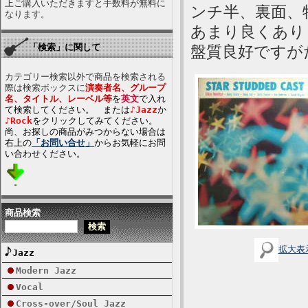
上ご購入いただきますと手数料が無料に
ンチ半、裏面、
なります。
あまり良くあり
「検索」に関して
盤質良好ですが
カテゴリー検索以外で商品を検索される
際は検索ボックスに
演奏者名、グループ
名、タイトル、レーベル等
を
英文
で入れ
て検索してください。 または
♪Jazz
か
♪Rock
をクリックしてみてください。
尚、お探しの商品がみつからない場合は
右上の
「お問い合せ」
からお気軽にお問
い合わせください。
商品検索
拡大表
Jazz
Modern Jazz
Vocal
Cross-over/Soul Jazz