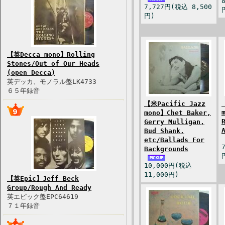
7,727円(税込 8,500
円)
【英Decca mono】Rolling
Stones/Out of Our Heads
(open Decca)
英デッカ、モノラル盤LK4733
６５年録音
【米Pacific Jazz
mono】Chet Baker,
Gerry Mulligan,
Bud Shank,
etc/Ballads For
Backgrounds
10,000円(税込
11,000円)
【英Epic】Jeff Beck
Group/Rough And Ready
英エピック盤EPC64619
７１年録音