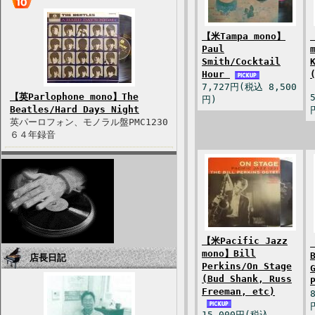
【米Tampa mono】
Paul
Smith/Cocktail
Hour
7,727円(税込 8,500
【英Parlophone mono】The
円)
Beatles/Hard Days Night
英パーロフォン、モノラル盤PMC1230
６４年録音
【米Pacific Jazz
mono】Bill
店長日記
Perkins/On Stage
(Bud Shank, Russ
Freeman, etc)
15,000円(税込