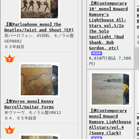
【米Contemporary
10' mono】Howard
Rumsey's
Lighthouse All-
【英Parlophone mono】The
Stars vol.5/In
Beatles/Twist and Shout (EP)
The Solo
英パーロフォン、45回転、モノラル盤
Spotlight (Bud
GEP8882
Shank, Bob
６３年録音
Gordon, etc)
6,818円(税込 7,500
円)
【米Verve mono】Kenny
Burrell/Guitar Forms
【米Contemporary
米ヴァーヴ、モノラル盤V8612
mono】Howard
６４、６５年録音
Rumsey Lighthouse
Allstars/vol.4
(Sonny Clark)