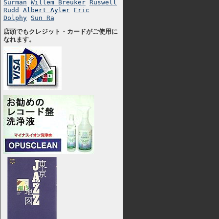
Surman
Willem Breuker
Ruswell
Rudd
Albert Ayler
Eric
Dolphy
Sun Ra
店頭でもクレジット・カードがご使用に
なれます。