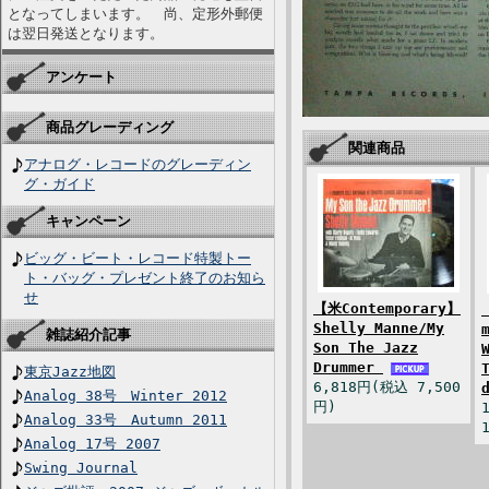
となってしまいます。 尚、定形外郵便
は翌日発送となります。
アンケート
商品グレーディング
関連商品
アナログ・レコードのグレーディン
グ・ガイド
キャンペーン
ビッグ・ビート・レコード特製トー
ト・バッグ・プレゼント終了のお知ら
せ
【米Contemporary】
Shelly Manne/My
雑誌紹介記事
Son The Jazz
Drummer
東京Jazz地図
6,818円(税込 7,500
Analog 38号 Winter 2012
円)
Analog 33号 Autumn 2011
Analog 17号 2007
Swing Journal