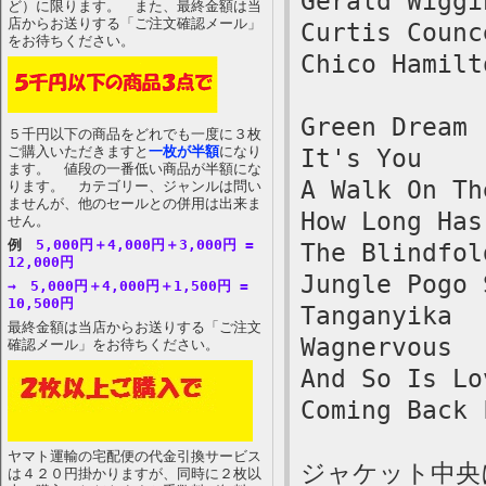
Gerald Wiggi
ど）に限ります。 また、最終金額は当
店からお送りする「ご注文確認メール」
Curtis Counc
をお待ちください。
Chico Hamilt
Green Dream
５千円以下の商品をどれでも一度に３枚
ご購入いただきますと
一枚が半額
になり
It's You
ます。 値段の一番低い商品が半額にな
A Walk On Th
ります。 カテゴリー、ジャンルは問い
ませんが、他のセールとの併用は出来ま
How Long Has
せん。
例
5,000円＋4,000円＋3,000円 =
The Blindfol
12,000円
Jungle Pogo 
→ 5,000円＋4,000円＋1,500円 =
10,500円
Tanganyika
最終金額は当店からお送りする「ご注文
Wagnervous
確認メール」をお待ちください。
And So Is Lo
Coming Back 
ヤマト運輸の宅配便の代金引換サービス
ジャケット中央
は４２０円掛かりますが、同時に２枚以