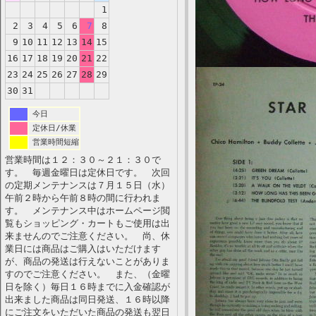
1
2
3
4
5
6
7
8
9
10
11
12
13
14
15
16
17
18
19
20
21
22
23
24
25
26
27
28
29
30
31
今日
定休日/休業
営業時間短縮
営業時間は１２：３０～２１：３０で
す。 毎週金曜日は定休日です。 次回
の定期メンテナンスは７月１５日（水）
午前２時から午前８時の間に行われま
す。 メンテナンス中はホームページ閲
覧もショッピング・カートもご使用は出
来ませんのでご注意ください。 尚、休
業日には商品はご購入はいただけます
が、商品の発送は行えないことがありま
すのでご注意ください。 また、（金曜
日を除く）毎日１６時までに入金確認が
出来ました商品は同日発送、１６時以降
にご注文をいただいた商品の発送も翌日