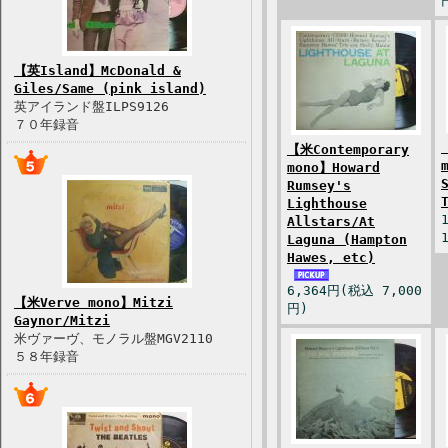
【英Island】McDonald &
Giles/Same (pink island)
英アイランド盤ILPS9126
７０年録音
【米Contemporary
mono】Howard
Rumsey's
Lighthouse
Allstars/At
Laguna (Hampton
Hawes, etc)
6,364円(税込 7,000
【米Verve mono】Mitzi
円)
Gaynor/Mitzi
米ヴァーヴ、モノラル盤MGV2110
５８年録音