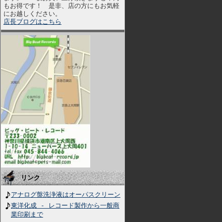
もお得です！ 是非、店の方にもお気軽
にお越しください。
店長ブログはこちら
リンク
アナログ盤洗浄液はオーパスクリーン
東洋化成 - レコード製作から一般商
業印刷まで