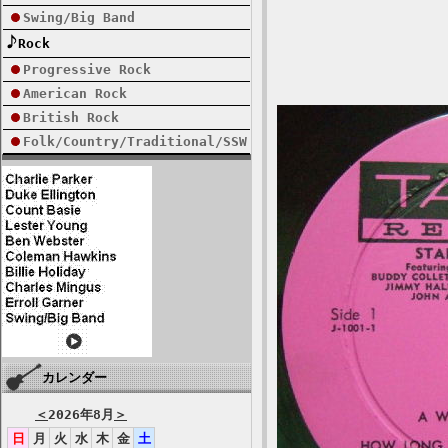
Swing/Big Band
Rock
Progressive Rock
American Rock
British Rock
Folk/Country/Traditional/SSW
カレンダー
＜
2026年8月
＞
日
月
火
水
木
金
土