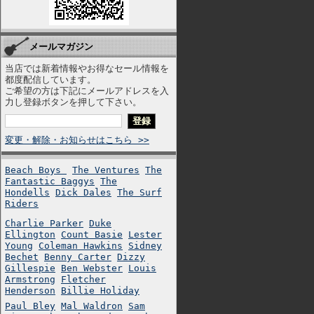
メールマガジン
当店では新着情報やお得なセール情報を
都度配信しています。
ご希望の方は下記にメールアドレスを入
力し登録ボタンを押して下さい。
変更・解除・お知らせはこちら >>
Beach Boys
The Ventures
The
Fantastic Baggys
The
Hondells
Dick Dales
The Surf
Riders
Charlie Parker
Duke
Ellington
Count Basie
Lester
Young
Coleman Hawkins
Sidney
Bechet
Benny Carter
Dizzy
Gillespie
Ben Webster
Louis
Armstrong
Fletcher
Henderson
Billie Holiday
Paul Bley
Mal Waldron
Sam