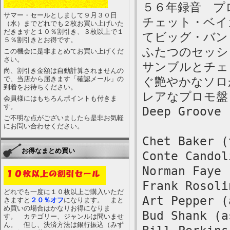
５６年録音 プ
サマー・セールとしまして９月３０日
チェット・ベイカ
（水）までどれでも２枚お買い上げいた
だきますと１０％割引き、３枚以上で１
てビッグ・バン
５％割引きとお得です。
ふたつのセッシ
この機会に是非まとめてお買い上げくだ
さい。
サンブルとチェ
尚、割引き金額は自動計算されませんの
で、当店から届きます「確認メール」の
ぐ艶やかなソロ
到着をお待ちください。
レアなプロモ盤
会員様にはもちろんポイントも付きま
す。
Deep Groove
ご不明な点がございましたら是非お気軽
にお問い合わせください。
Chet Baker (
お得なまとめ買い
Conte Candol
Norman Faye 
Frank Rosoli
どれでも一度に１０枚以上ご購入いただ
Art Pepper (
きますと
２０％オフ
になります。 まと
め買いの場合はかなりお得になりま
Bud Shank (a
す。 カテゴリー、ジャンルは問いませ
ん。 但し、決済方法は銀行振込（みず