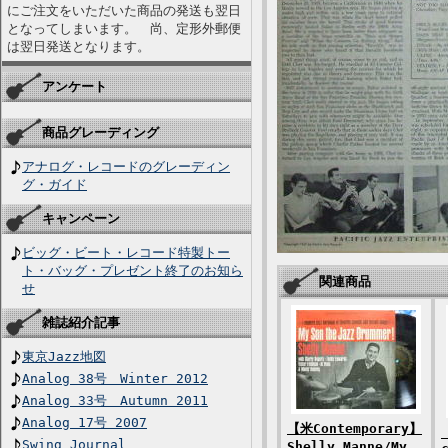
にご注文をいただいた商品の発送も翌日
となってしまいます。 尚、定形外郵便
は翌日発送となります。
アンケート
商品グレーディング
アナログ・レコードのグレーディン
グ・ガイド
キャンペーン
ビッグ・ビート・レコード特製トー
ト・バッグ・プレゼント終了のお知ら
関連商品
せ
雑誌紹介記事
東京Jazz地図
Analog 38号 Winter 2012
Analog 33号 Autumn 2011
Analog 17号 2007
【米Contemporary】
Swing Journal
Shelly Manne/My