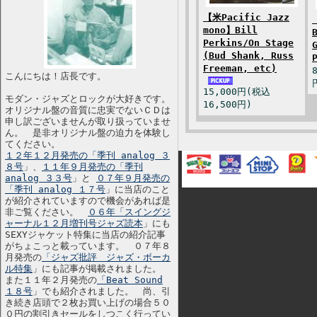
【米Pacific Jazz
mono】Bill
Perkins/On Stage
(Bud Shank, Russ
Freeman, etc)
こんにちは！店長です。
15,000円(税込
モダン・ジャズとロックが大好きです。
16,500円)
オリジナル盤の音質に忠実でないＣＤは
申し訳ございませんが取り扱っていませ
ん。 是非オリジナル盤の迫力を体験し
てください。
１２年１２月発売の「季刊 analog ３
８号
」、
１１年９月発売の「季刊
analog ３３号
」と
０７年９月発売の
「季刊 analog １７号
」に当店のこと
が紹介されていますので機会があれば是
非ご覧ください。
０６年「スイングジ
ャーナル１２月増刊号ジャズ読本
」にも
SEXYジャケット特集に当店の紹介記事
がちょこっと載っています。 ０７年８
月発売の
「ジャズ批評 ジャズ・ボーカ
ル特集
」にも記事が掲載されました。
また１１年２月発売の
「Beat Sound
１８号
」でも紹介されました。 尚、引
き続き店頭で２枚お買い上げの場合５０
０円の割引きセールをしつこく行ってい