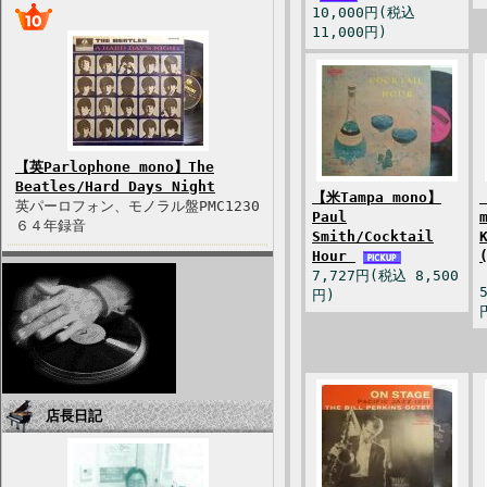
10,000円(税込
11,000円)
【英Parlophone mono】The
Beatles/Hard Days Night
【米Tampa mono】
英パーロフォン、モノラル盤PMC1230
Paul
６４年録音
Smith/Cocktail
Hour
7,727円(税込 8,500
円)
店長日記