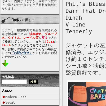
は４２０円掛かりますが、同時に２枚以
Phil's Blues
上ご購入いただきますと手数料が無料に
なります。
Darn That Dr
Dinah
「検索」に関して
V-Line
カテゴリー検索以外で商品を検索される
Tenderly
際は検索ボックスに
演奏者名、グループ
名、タイトル、レーベル等
を
英文
で入れ
て検索してください。 または
♪Jazz
か
ジャケットの左
♪Rock
をクリックしてみてください。
尚、お探しの商品がみつからない場合は
修済み、エッジ
右上の
「お問い合せ」
からお気軽にお問
い合わせください。
け約１０センチ
シール痕と状態
盤質良好です。
商品検索
Jazz
Modern Jazz
Vocal