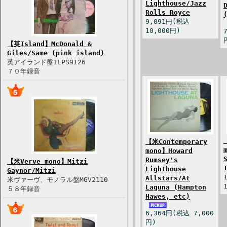
Lighthouse/Jazz
Rolls Royce
9,091円(税込
10,000円)
【英Island】McDonald &
Giles/Same (pink island)
英アイランド盤ILPS9126
７０年録音
【米Contemporary
mono】Howard
Rumsey's
【米Verve mono】Mitzi
Lighthouse
Gaynor/Mitzi
Allstars/At
米ヴァーヴ、モノラル盤MGV2110
Laguna (Hampton
５８年録音
Hawes, etc)
6,364円(税込 7,000
円)