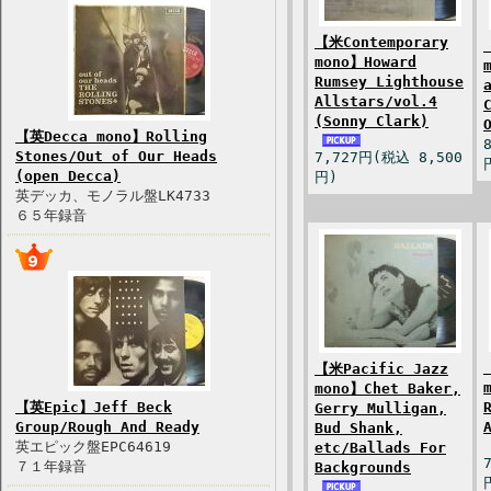
【米Contemporary
mono】Howard
Rumsey Lighthouse
Allstars/vol.4
(Sonny Clark)
【英Decca mono】Rolling
Stones/Out of Our Heads
7,727円(税込 8,500
(open Decca)
円)
英デッカ、モノラル盤LK4733
６５年録音
【米Pacific Jazz
mono】Chet Baker,
【英Epic】Jeff Beck
Gerry Mulligan,
Group/Rough And Ready
Bud Shank,
英エピック盤EPC64619
etc/Ballads For
７１年録音
Backgrounds