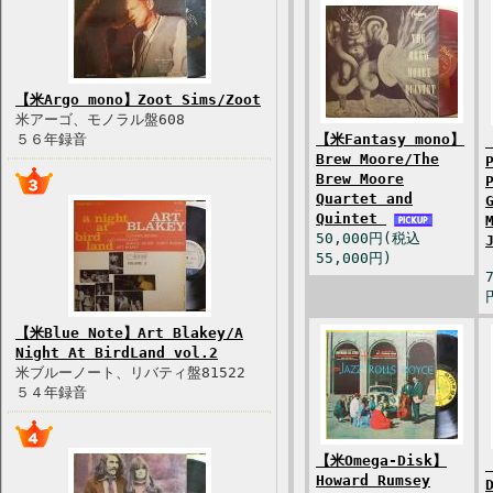
【米Argo mono】Zoot Sims/Zoot
米アーゴ、モノラル盤608
５６年録音
【米Fantasy mono】
Brew Moore/The
Brew Moore
Quartet and
Quintet
50,000円(税込
55,000円)
【米Blue Note】Art Blakey/A
Night At BirdLand vol.2
米ブルーノート、リバティ盤81522
５４年録音
【米Omega-Disk】
Howard Rumsey