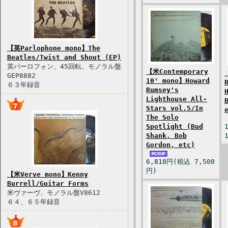
【英Parlophone mono】The
Beatles/Twist and Shout (EP)
英パーロフォン、45回転、モノラル盤
【米Contemporary
GEP8882
10' mono】Howard
６３年録音
Rumsey's
Lighthouse All-
Stars vol.5/In
The Solo
Spotlight (Bud
Shank, Bob
Gordon, etc)
6,818円(税込 7,500
円)
【米Verve mono】Kenny
Burrell/Guitar Forms
米ヴァーヴ、モノラル盤V8612
６４、６５年録音