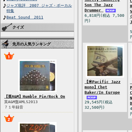
Son The Jazz
ジャズ批評 2007 ジャズ・ボーカル
Drummer
特集
6,818円(税込 7,500
Beat Sound 2011
円)
クイズ
先月の人気ランキング
【米Pacific Jazz
mono】Chet
Baker/In Europe
【英A&M】Humble Pie/Rock On
英A&M盤AMLS2013
29,545円(税込
７１年録音
32,500円)