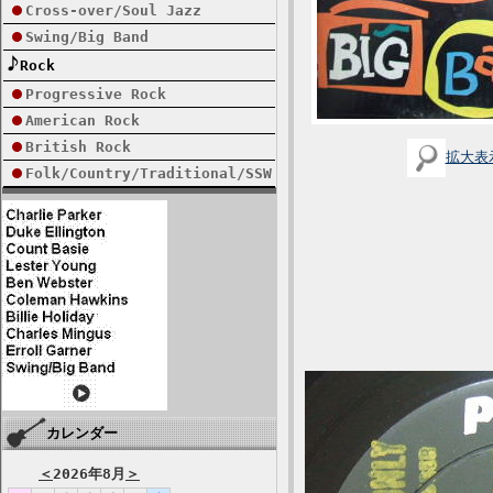
Cross-over/Soul Jazz
Swing/Big Band
Rock
Progressive Rock
American Rock
British Rock
拡大表
Folk/Country/Traditional/SSW
カレンダー
＜
2026年8月
＞