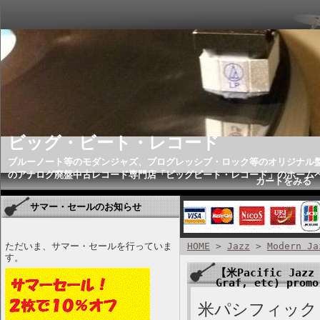
ビッグ・ビート・レコード
ブルーノート等のモダンジャズ、プログレッシブ・ロック等のオリジナル
のアナログ廃盤中古レコード専門店「ビッグビート・レコード」のホーム
カートをみる
サマー・セールのお知らせ
ただいま、サマー・セールを行っていま
HOME
>
Jazz
>
Modern Ja
す。
【米Pacific Jazz 
Graf, etc) prom
米パシフィック・