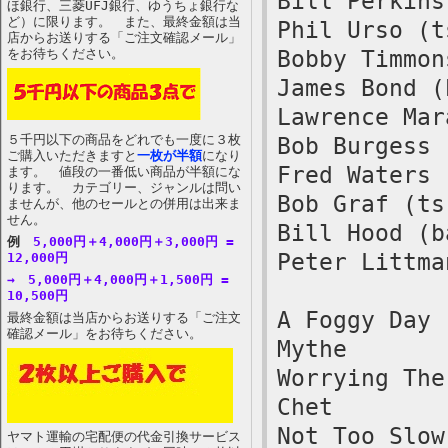
Bill Perkins
ほ銀行、三菱UFJ銀行、ゆうちょ銀行な
ど）に限ります。 また、最終金額は当
Phil Urso (t
店からお送りする「ご注文確認メール」
をお待ちください。
Bobby Timmon
James Bond (
Lawrence Mar
５千円以下の商品をどれでも一度に３枚
Bob Burgess 
ご購入いただきますと
一枚が半額
になり
Fred Waters 
ます。 値段の一番低い商品が半額にな
ります。 カテゴリー、ジャンルは問い
Bob Graf (ts
ませんが、他のセールとの併用は出来ま
せん。
Bill Hood (b
例
5,000円＋4,000円＋3,000円 =
Peter Littma
12,000円
→ 5,000円＋4,000円＋1,500円 =
10,500円
A Foggy Day
最終金額は当店からお送りする「ご注文
確認メール」をお待ちください。
Mythe
Worrying The
Chet
Not Too Slow
ヤマト運輸の宅配便の代金引換サービス