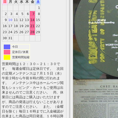
日
月
火
水
木
金
土
1
2
3
4
5
6
7
8
9
10
11
12
13
14
15
16
17
18
19
20
21
22
23
24
25
26
27
28
29
30
31
今日
定休日/休業
営業時間短縮
営業時間は１２：３０～２１：３０で
す。 毎週金曜日は定休日です。 次回
の定期メンテナンスは７月１５日（水）
午前２時から午前８時の間に行われま
す。 メンテナンス中はホームページ閲
覧もショッピング・カートもご使用は出
来ませんのでご注意ください。 尚、休
業日には商品はご購入はいただけます
が、商品の発送は行えないことがありま
すのでご注意ください。 また、（金曜
日を除く）毎日１６時までに入金確認が
出来ました商品は同日発送、１６時以降