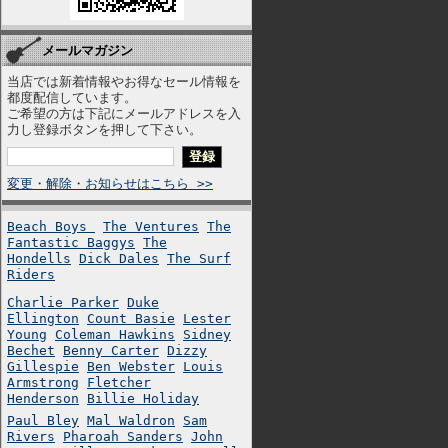
メールマガジン
当店では新着情報やお得なセール情報を
都度配信しています。
ご希望の方は下記にメールアドレスを入
力し登録ボタンを押して下さい。
変更・解除・お知らせはこちら >>
Beach Boys
The Ventures
The
Fantastic Baggys
The
Hondells
Dick Dales
The Surf
Riders
Charlie Parker
Duke
Ellington
Count Basie
Lester
Young
Coleman Hawkins
Sidney
Bechet
Benny Carter
Dizzy
Gillespie
Ben Webster
Louis
Armstrong
Fletcher
Henderson
Billie Holiday
Paul Bley
Mal Waldron
Sam
Rivers
Pharoah Sanders
John