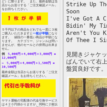
ど）に限ります。 また、最終金額は当
Strike Up Th
店からお送りする「ご注文確認メール」
をお待ちください。
Soon
I've Got A C
Bidin' My Ti
５千円以下の商品をどれでも一度に３枚
Aren't You K
ご購入いただきますと
一枚が半額
になり
ます。 値段の一番低い商品が半額にな
Of Thee I Si
ります。 カテゴリー、ジャンルは問い
ませんが、他のセールとの併用は出来ま
せん。
見開きジャケ
例
5,000円＋4,000円＋3,000円 =
12,000円
ばんでいて右
→ 5,000円＋4,000円＋1,500円 =
10,500円
盤質良好です。
最終金額は当店からお送りする「ご注文
確認メール」をお待ちください。
ヤマト運輸の宅配便の代金引換サービス
は４２０円掛かりますが、同時に２枚以