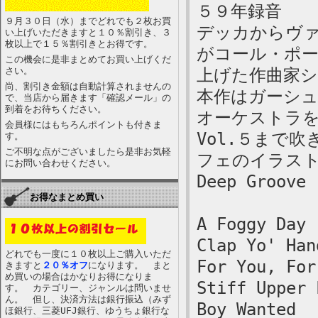
５９年録音
９月３０日（水）までどれでも２枚お買
デッカからヴ
い上げいただきますと１０％割引き、３
枚以上で１５％割引きとお得です。
がコール・ポ
この機会に是非まとめてお買い上げくだ
さい。
上げた作曲家
尚、割引き金額は自動計算されませんの
本作はガーシ
で、当店から届きます「確認メール」の
到着をお待ちください。
オーケストラ
会員様にはもちろんポイントも付きま
Vol.５まで
す。
ご不明な点がございましたら是非お気軽
フェのイラス
にお問い合わせください。
Deep Groove
お得なまとめ買い
A Foggy Day
Clap Yo' Han
どれでも一度に１０枚以上ご購入いただ
For You, For
きますと
２０％オフ
になります。 まと
め買いの場合はかなりお得になりま
Stiff Upper 
す。 カテゴリー、ジャンルは問いませ
ん。 但し、決済方法は銀行振込（みず
Boy Wanted
ほ銀行、三菱UFJ銀行、ゆうちょ銀行な