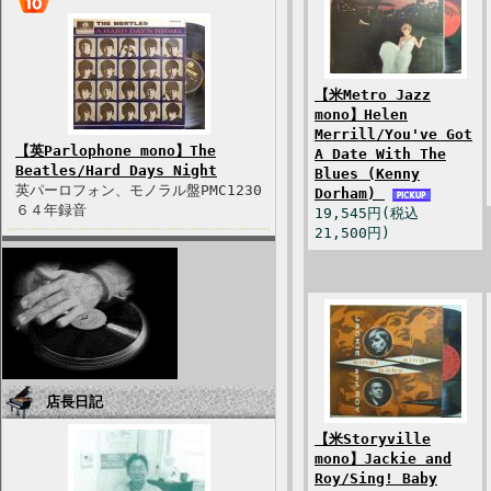
【米Metro Jazz
mono】Helen
Merrill/You've Got
【英Parlophone mono】The
A Date With The
Beatles/Hard Days Night
Blues (Kenny
英パーロフォン、モノラル盤PMC1230
Dorham)
６４年録音
19,545円(税込
21,500円)
店長日記
【米Storyville
mono】Jackie and
Roy/Sing! Baby