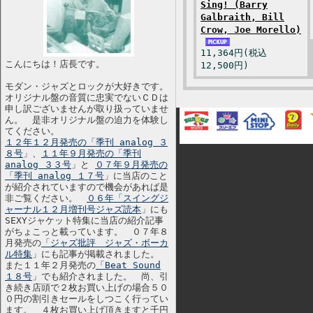
Sing! (Barry
Galbraith, Bill
Crow, Joe Morello)
11,364円(税込
こんにちは！店長です。
12,500円)
モダン・ジャズとロックが大好きです。
オリジナル盤の音質に忠実でないＣＤは
申し訳ございませんが取り扱っていませ
ん。 是非オリジナル盤の迫力を体験し
てください。
１２年１２月発売の「季刊 analog ３
８号
」、
１１年９月発売の「季刊
analog ３３号
」と
０７年９月発売の
「季刊 analog １７号
」に当店のこと
が紹介されていますので機会があれば是
非ご覧ください。
０６年「スイングジ
ャーナル１２月増刊号ジャズ読本
」にも
SEXYジャケット特集に当店の紹介記事
がちょこっと載っています。 ０７年８
月発売の
「ジャズ批評 ジャズ・ボーカ
ル特集
」にも記事が掲載されました。
また１１年２月発売の
「Beat Sound
１８号
」でも紹介されました。 尚、引
き続き店頭で２枚お買い上げの場合５０
０円の割引きセールをしつこく行ってい
ます。 ４枚お買い上げ頂きますと千円