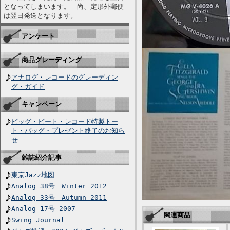
となってしまいます。 尚、定形外郵便
は翌日発送となります。
アンケート
商品グレーディング
アナログ・レコードのグレーディン
グ・ガイド
キャンペーン
ビッグ・ビート・レコード特製トー
ト・バッグ・プレゼント終了のお知ら
せ
雑誌紹介記事
東京Jazz地図
Analog 38号 Winter 2012
Analog 33号 Autumn 2011
Analog 17号 2007
関連商品
Swing Journal