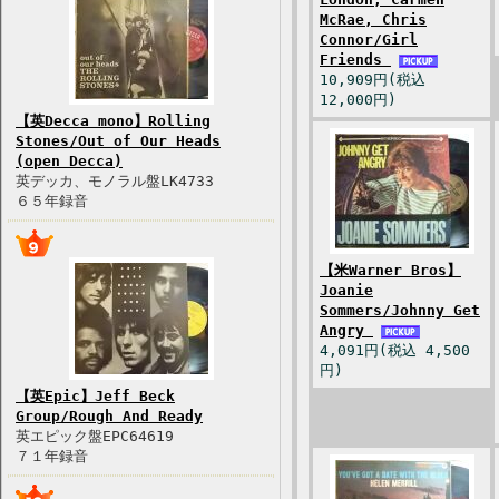
McRae, Chris
Connor/Girl
Friends
10,909円(税込
12,000円)
【英Decca mono】Rolling
Stones/Out of Our Heads
(open Decca)
英デッカ、モノラル盤LK4733
６５年録音
【米Warner Bros】
Joanie
Sommers/Johnny Get
Angry
4,091円(税込 4,500
円)
【英Epic】Jeff Beck
Group/Rough And Ready
英エピック盤EPC64619
７１年録音