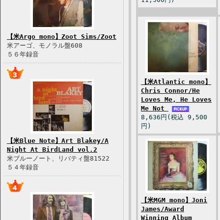
【米Argo mono】Zoot Sims/Zoot
米アーゴ、モノラル盤608
５６年録音
【米Atlantic mono】
Chris Connor/He
Loves Me, He Loves
Me Not
8,636円(税込 9,500
円)
【米Blue Note】Art Blakey/A
Night At BirdLand vol.2
米ブルーノート、リバティ盤81522
５４年録音
【米MGM mono】Joni
James/Award
Winning Album