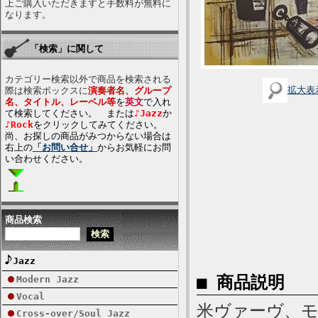
上ご購入いただきますと手数料が無料に
なります。
「検索」に関して
カテゴリー検索以外で商品を検索される
拡大表
際は検索ボックスに
演奏者名、グループ
名、タイトル、レーベル等
を
英文
で入れ
て検索してください。 または
♪Jazz
か
♪Rock
をクリックしてみてください。
尚、お探しの商品がみつからない場合は
右上の
「お問い合せ」
からお気軽にお問
い合わせください。
商品検索
Jazz
■ 商品説明
Modern Jazz
Vocal
米ヴァーヴ、モノ
Cross-over/Soul Jazz