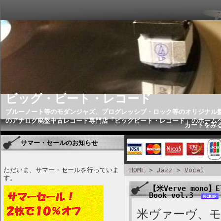
ビッグ・ビート・レコード
ブルーノート等のモダンジャズ、プログレッシブ・ロック等のオリジナル
のアナログ廃盤中古レコード専門店「ビッグビート・レコード」のホーム
カートをみ
サマー・セールのお知らせ
ただいま、サマー・セールを行っていま
HOME
>
Jazz
>
Vocal
す。
【米Verve mono】El
Book vol.3
米ヴァーヴ、モノ