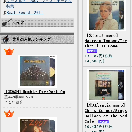
ジャズ批評 2007 ジャズ・ボーカル
特集
Beat Sound 2011
クイズ
【米Coral mono】
先月の人気ランキング
Maureen Tomson/The
Thrill Is Gone
13,182円(税込
14,500円)
【英A&M】Humble Pie/Rock On
英A&M盤AMLS2013
７１年録音
【米Atlantic mono】
Chris Connor/Sings
Ballads of The Sad
Cafe
10,455円(税込
11,500円)