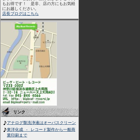
もお得です！ 是非、店の方にもお気軽
にお越しください。
店長ブログはこちら
リンク
アナログ盤洗浄液はオーパスクリーン
東洋化成 - レコード製作から一般商
業印刷まで