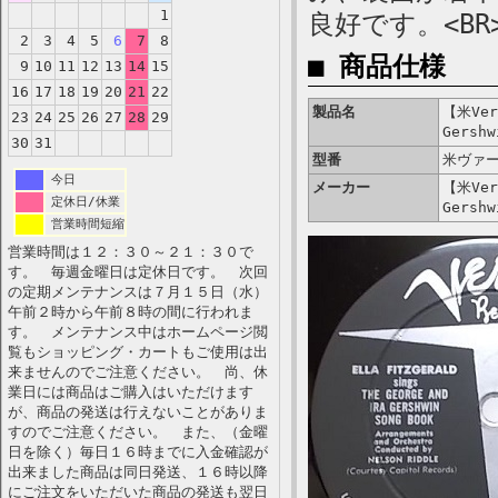
1
良好です。<B
2
3
4
5
6
7
8
■ 商品仕様
9
10
11
12
13
14
15
16
17
18
19
20
21
22
製品名
【米Verv
23
24
25
26
27
28
29
Gershw
30
31
型番
米ヴァー
今日
メーカー
【米Verv
定休日/休業
Gershw
営業時間短縮
営業時間は１２：３０～２１：３０で
す。 毎週金曜日は定休日です。 次回
の定期メンテナンスは７月１５日（水）
午前２時から午前８時の間に行われま
す。 メンテナンス中はホームページ閲
覧もショッピング・カートもご使用は出
来ませんのでご注意ください。 尚、休
業日には商品はご購入はいただけます
が、商品の発送は行えないことがありま
すのでご注意ください。 また、（金曜
日を除く）毎日１６時までに入金確認が
出来ました商品は同日発送、１６時以降
にご注文をいただいた商品の発送も翌日