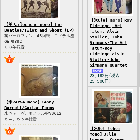
【米Clef mono】Roy
【英Parlophone mono】The
Eldridge, Art
Beatles/Twist and Shout (EP)
Tatum, Alvin
英パーロフォン、45回転、モノラル盤
Stoller, John
GEP8882
Simmons/The Art
６３年録音
Tatum-Roy
Eldridge-Alvin
Stoller-John
Simmons Quartet
23,182円(税込
25,500円)
【米Verve mono】Kenny
Burrell/Guitar Forms
米ヴァーヴ、モノラル盤V8612
６４、６５年録音
【米Bethlehem
mono】Julie
London, Carmen