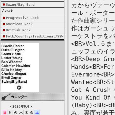
カからヴァー
Swing/Big Band
Rock
ール・ポータ
Progressive Rock
た作曲家シリー
American Rock
作はガーシュ
British Rock
ーケストラを
Folk/Country/Traditional/SSW
<BR>Vol
ュッフェのイ
<BR>Deep Gro
Hands<BR>For
Evermore<BR>
Wanted<BR>St
Got A Crush 
You Kind Of 
カレンダー
(Baby)<B
＜
2026年8月
＞
み、裏面が若
日
月
火
水
木
金
土