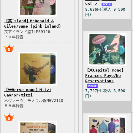
vol.2
8,636円(税込 9,500
円)
【英Island】McDonald &
Giles/Same (pink island)
英アイランド盤ILPS9126
７０年録音
【米Capitol mono】
Frances Faye/No
Reservations
【米Verve mono】Mitzi
7,727円(税込 8,500
Gaynor/Mitzi
円)
米ヴァーヴ、モノラル盤MGV2110
５８年録音