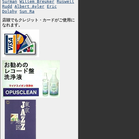
Surman
Willem Breuker
Ruswell
Rudd
Albert Ayler
Eric
Dolphy
Sun Ra
店頭でもクレジット・カードがご使用に
なれます。