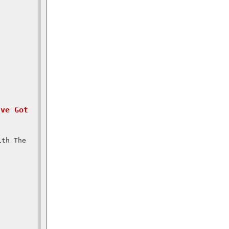
。
ve Got
ith The
0