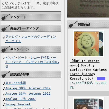
となってしまいます。 尚、定形外郵便
は翌日発送となります。
アンケート
関連商品
商品グレーディング
アナログ・レコードのグレーディン
グ・ガイド
キャンペーン
ビッグ・ビート・レコード特製トー
【米Hi Fi Record
ト・バッグ・プレゼント終了のお知ら
mono】Dorothy
せ
Carless/The Carless
Torch (Barney
雑誌紹介記事
Kessel, etc)
東京Jazz地図
15,455円(税込 17,000
円)
Analog 38号 Winter 2012
Analog 33号 Autumn 2011
Analog 17号 2007
Swing Journal