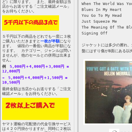
ど）に限ります。 また、最終金額は当
When The World Was Yo
店からお送りする「ご注文確認メール」
Blues In My Heart
をお待ちください。
You Go To My Head
Just Squeeze Me
The Meaning Of The Bl
Signing Off
５千円以下の商品をどれでも一度に３枚
ご購入いただきますと
一枚が半額
になり
ジャケットには多少の擦れ、
ます。 値段の一番低い商品が半額にな
ります。 カテゴリー、ジャンルは問い
盤にはすり傷がB面にある以
ませんが、他のセールとの併用は出来ま
せん。
例
5,000円＋4,000円＋3,000円 =
12,000円
→ 5,000円＋4,000円＋1,500円 =
10,500円
最終金額は当店からお送りする「ご注文
確認メール」をお待ちください。
ヤマト運輸の宅配便の代金引換サービス
は４２０円掛かりますが、同時に２枚以