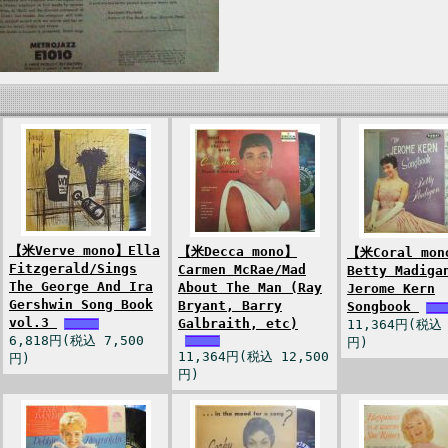
【米Verve mono】Ella
【米Decca mono】
【米Coral mon
Fitzgerald/Sings
Carmen McRae/Mad
Betty Madiga
The George And Ira
About The Man (Ray
Jerome Kern
Gershwin Song Book
Bryant, Barry
Songbook
vol.3
Galbraith, etc)
11,364円(税込 
6,818円(税込 7,500
円)
11,364円(税込 12,500
円)
円)