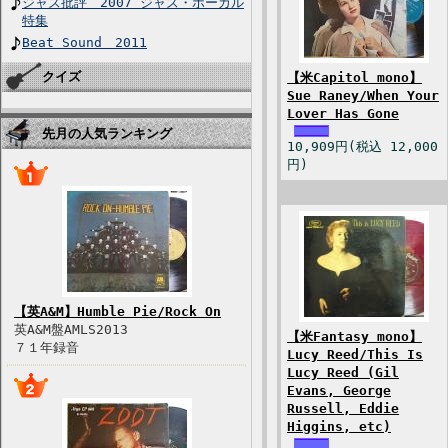
ジャズ批評 2007 ジャズ・ボーカル
特集
Beat Sound 2011
クイズ
【米Capitol mono】
Sue Raney/When Your
Lover Has Gone
先月の人気ランキング
10,909円(税込 12,000
円)
【英A&M】Humble Pie/Rock On
英A&M盤AMLS2013
【米Fantasy mono】
７１年録音
Lucy Reed/This Is
Lucy Reed (Gil
Evans, George
Russell, Eddie
Higgins, etc)