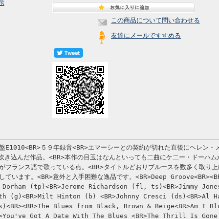
示
この商品について問い合わせる
友達にメールですすめる
E1010<BR>５９年録音<BR>エマーシーとの契約が切れた直後にヘレン・
に吹き込んだ作品。<BR>本作の目玉はなんといっても二曲にケ二ー・ドーハム
がフランス語で歌っている点。<BR>タイトルどおりブルースを数多く取り上
ます。<BR>意外と入手困難な逸品です。<BR>Deep Groove<BR><BR
 Dorham (tp)<BR>Jerome Richardson (fl, ts)<BR>Jimmy Jone
th (g)<BR>Milt Hinton (b) <BR>Johnny Cresci (ds)<BR>Al H
s)<BR><BR>The Blues from Black, Brown & Beige<BR>Am I Bl
>You've Got A Date With The Blues <BR>The Thrill Is Gone