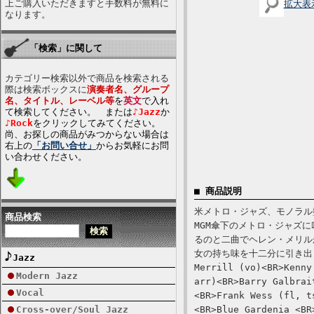
上ご購入いただきますと手数料が無料に
拡大表
なります。
「検索」に関して
カテゴリー検索以外で商品を検索される
際は検索ボックスに
演奏者名、グループ
名、タイトル、レーベル等
を
英文
で入れ
て検索してください。 または
♪Jazz
か
♪Rock
をクリックしてみてください。
尚、お探しの商品がみつからない場合は
右上の
「お問い合せ」
からお気軽にお問
い合わせください。
■ 商品説明
米メトロ・ジャズ、モノラル盤
商品検索
MGM傘下のメトロ・ジャズ
るのと二曲でヘレン・メリル
女の持ち味を十二分に引き出してい
Jazz
Merrill (vo)<BR>Kenny
Modern Jazz
arr)<BR>Barry Galbrai
Vocal
<BR>Frank Wess (fl, t
Cross-over/Soul Jazz
<BR>Blue Gardenia <BR