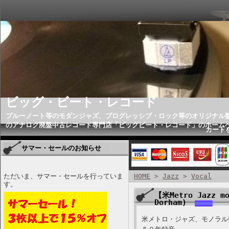
ビッグ・ビート・レコード
ブルーノート等のモダンジャズ、プログレッシブ・ロック等のオリジナル
のアナログ廃盤中古レコード専門店「ビッグビート・レコード」のホーム
カート
サマー・セールのお知らせ
ただいま、サマー・セールを行っていま
HOME
>
Jazz
>
Vocal
す。
【米Metro Jazz mo
Dorham)
米メトロ・ジャズ、モノラル盤