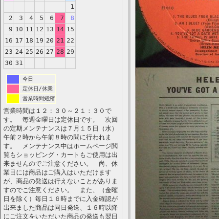
1
2
3
4
5
6
7
8
9
10
11
12
13
14
15
16
17
18
19
20
21
22
23
24
25
26
27
28
29
30
31
今日
定休日/休業
営業時間短縮
営業時間は１２：３０～２１：３０で
す。 毎週金曜日は定休日です。 次回
の定期メンテナンスは７月１５日（水）
午前２時から午前８時の間に行われま
す。 メンテナンス中はホームページ閲
覧もショッピング・カートもご使用は出
来ませんのでご注意ください。 尚、休
業日には商品はご購入はいただけます
が、商品の発送は行えないことがありま
すのでご注意ください。 また、（金曜
日を除く）毎日１６時までに入金確認が
出来ました商品は同日発送、１６時以降
にご注文をいただいた商品の発送も翌日