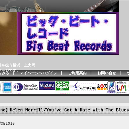
盤を扱う横浜、上大岡
ページです。
をみる
｜
マイページへログイン
｜
ご利用案内
｜
お問い合せ
｜
no】Helen Merrill/You've Got A Date With The Blues
E1010