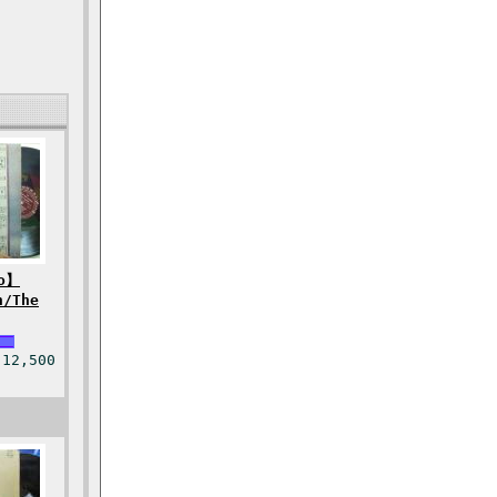
o】
n/The
12,500