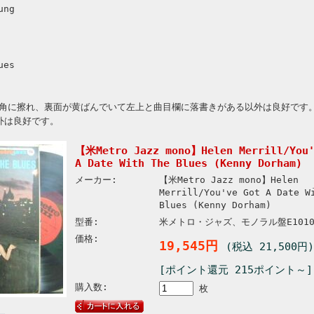
ung
ues
角に擦れ、裏面が黄ばんでいて左上と曲目欄に落書きがある以外は良好です
外は良好です。
【米Metro Jazz mono】Helen Merrill/You'
A Date With The Blues (Kenny Dorham)
メーカー:
【米Metro Jazz mono】Helen
Merrill/You've Got A Date W
Blues (Kenny Dorham)
型番:
米メトロ・ジャズ、モノラル盤E101
価格:
19,545円
(税込 21,500円)
[ポイント還元 215ポイント～]
購入数:
枚