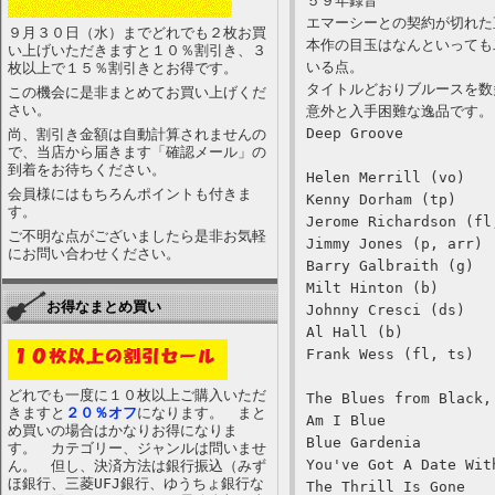
５９年録音
エマーシーとの契約が切れた
９月３０日（水）までどれでも２枚お買
本作の目玉はなんといっても
い上げいただきますと１０％割引き、３
いる点。
枚以上で１５％割引きとお得です。
タイトルどおりブルースを数
この機会に是非まとめてお買い上げくだ
さい。
意外と入手困難な逸品です。
Deep Groove
尚、割引き金額は自動計算されませんの
で、当店から届きます「確認メール」の
到着をお待ちください。
Helen Merrill (vo)
会員様にはもちろんポイントも付きま
Kenny Dorham (tp)
す。
Jerome Richardson (fl
ご不明な点がございましたら是非お気軽
Jimmy Jones (p, arr)
にお問い合わせください。
Barry Galbraith (g)
Milt Hinton (b)
お得なまとめ買い
Johnny Cresci (ds)
Al Hall (b)
Frank Wess (fl, ts)
どれでも一度に１０枚以上ご購入いただ
The Blues from Black,
きますと
２０％オフ
になります。 まと
Am I Blue
め買いの場合はかなりお得になりま
Blue Gardenia
す。 カテゴリー、ジャンルは問いませ
You've Got A Date Wit
ん。 但し、決済方法は銀行振込（みず
ほ銀行、三菱UFJ銀行、ゆうちょ銀行な
The Thrill Is Gone