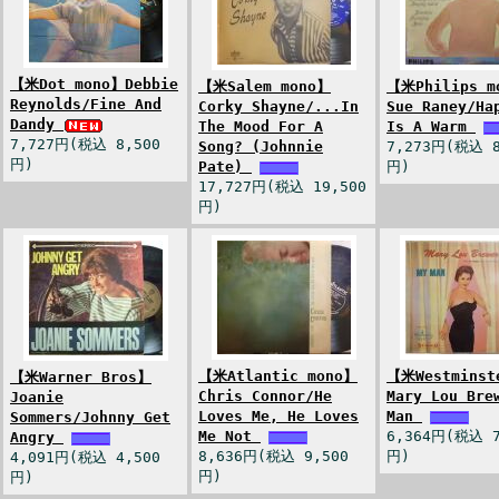
【米Dot mono】Debbie
【米Salem mono】
【米Philips m
Reynolds/Fine And
Corky Shayne/...In
Sue Raney/Ha
Dandy
The Mood For A
Is A Warm
7,727円(税込 8,500
Song? (Johnnie
7,273円(税込 8
円)
Pate)
円)
17,727円(税込 19,500
円)
【米Atlantic mono】
【米Westminst
【米Warner Bros】
Chris Connor/He
Mary Lou Bre
Joanie
Loves Me, He Loves
Man
Sommers/Johnny Get
Me Not
6,364円(税込 7
Angry
8,636円(税込 9,500
円)
4,091円(税込 4,500
円)
円)