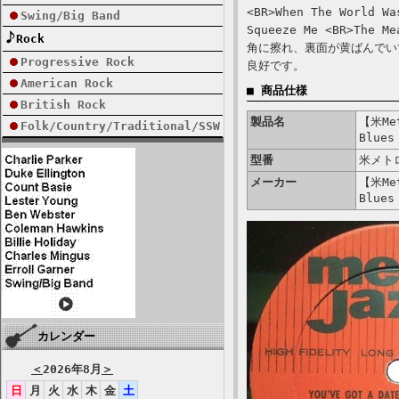
<BR>When The World Wa
Swing/Big Band
Squeeze Me <BR>The 
Rock
角に擦れ、裏面が黄ばんでい
Progressive Rock
良好です。
American Rock
■ 商品仕様
British Rock
製品名
【米Met
Folk/Country/Traditional/SSW
Blues
型番
米メト
メーカー
【米Met
Blues
カレンダー
＜
2026年8月
＞
日
月
火
水
木
金
土