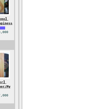
ono】
ppiness
,000
er】
wer/My
,000