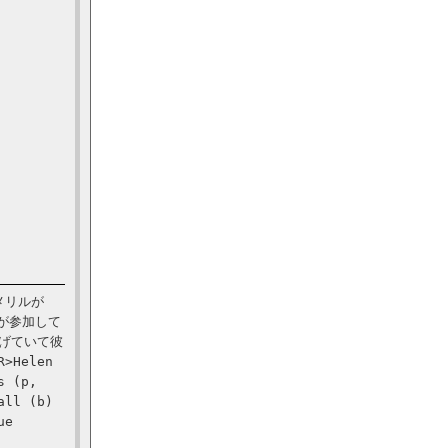
メリルが
が参加して
げていて彼
>Helen
s (p,
all (b)
ue