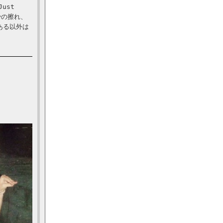
Just
は多少の擦れ、
ある以外は