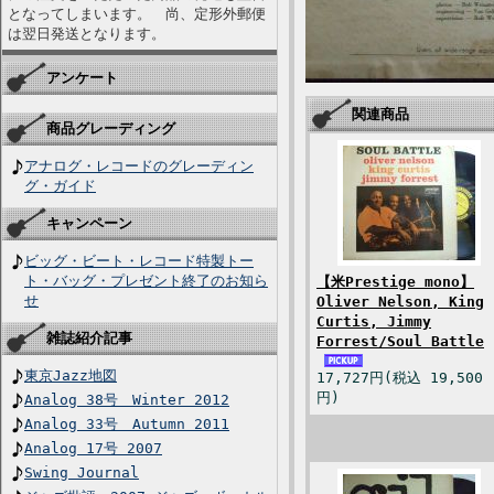
となってしまいます。 尚、定形外郵便
は翌日発送となります。
アンケート
関連商品
商品グレーディング
アナログ・レコードのグレーディン
グ・ガイド
キャンペーン
ビッグ・ビート・レコード特製トー
ト・バッグ・プレゼント終了のお知ら
【米Prestige mono】
せ
Oliver Nelson, King
Curtis, Jimmy
雑誌紹介記事
Forrest/Soul Battle
東京Jazz地図
17,727円(税込 19,500
円)
Analog 38号 Winter 2012
Analog 33号 Autumn 2011
Analog 17号 2007
Swing Journal