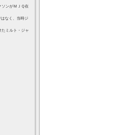
クソンがＭＪＱ在
ではなく、当時ジ
けたミルト・ジャ