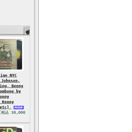
ige NYC
 Johnson,
ing, Benny
ombone by
onny
 Kenny
 etc)
(税込 30,000