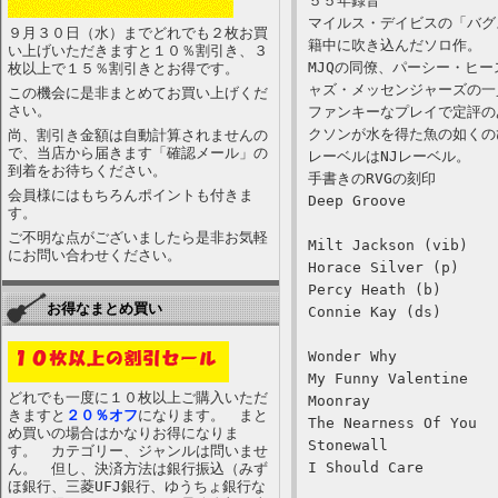
５５年録音
マイルス・デイビスの「バグ
９月３０日（水）までどれでも２枚お買
籍中に吹き込んだソロ作。
い上げいただきますと１０％割引き、３
MJQの同僚、パーシー・ヒ
枚以上で１５％割引きとお得です。
ャズ・メッセンジャーズの一
この機会に是非まとめてお買い上げくだ
さい。
ファンキーなプレイで定評の
クソンが水を得た魚の如くの
尚、割引き金額は自動計算されませんの
で、当店から届きます「確認メール」の
レーベルはNJレーベル。
到着をお待ちください。
手書きのRVGの刻印
会員様にはもちろんポイントも付きま
Deep Groove
す。
ご不明な点がございましたら是非お気軽
Milt Jackson (vib)
にお問い合わせください。
Horace Silver (p)
Percy Heath (b)
お得なまとめ買い
Connie Kay (ds)
Wonder Why
My Funny Valentine
どれでも一度に１０枚以上ご購入いただ
Moonray
きますと
２０％オフ
になります。 まと
The Nearness Of You
め買いの場合はかなりお得になりま
Stonewall
す。 カテゴリー、ジャンルは問いませ
I Should Care
ん。 但し、決済方法は銀行振込（みず
ほ銀行、三菱UFJ銀行、ゆうちょ銀行な