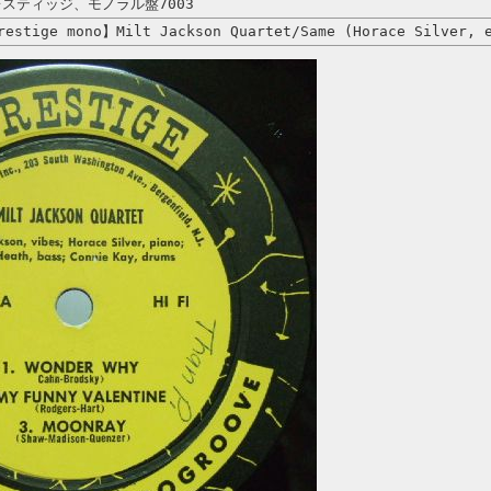
スティッジ、モノラル盤7003
estige mono】Milt Jackson Quartet/Same (Horace Silver, 