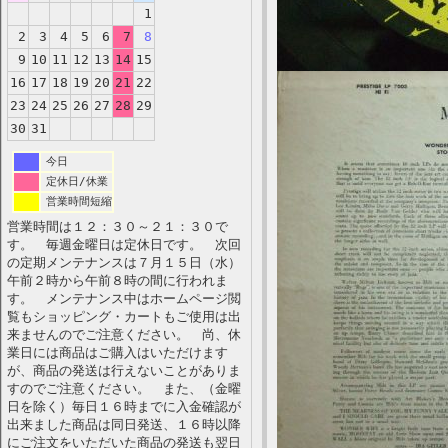
1
2
3
4
5
6
7
8
9
10
11
12
13
14
15
16
17
18
19
20
21
22
23
24
25
26
27
28
29
30
31
今日
定休日/休業
営業時間短縮
営業時間は１２：３０～２１：３０で
す。 毎週金曜日は定休日です。 次回
の定期メンテナンスは７月１５日（水）
午前２時から午前８時の間に行われま
す。 メンテナンス中はホームページ閲
覧もショッピング・カートもご使用は出
来ませんのでご注意ください。 尚、休
業日には商品はご購入はいただけます
が、商品の発送は行えないことがありま
すのでご注意ください。 また、（金曜
日を除く）毎日１６時までに入金確認が
出来ました商品は同日発送、１６時以降
にご注文をいただいた商品の発送も翌日