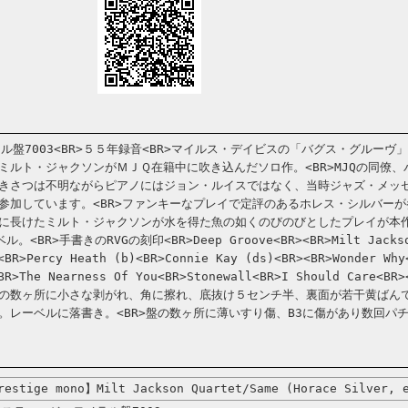
ル盤7003<BR>５５年録音<BR>マイルス・デイビスの「バグス・グルーヴ
ミルト・ジャクソンがＭＪＱ在籍中に吹き込んだソロ作。<BR>MJQの同僚、
きさつは不明ながらピアノにはジョン・ルイスではなく、当時ジャズ・メッ
参加しています。<BR>ファンキーなプレイで定評のあるホレス・シルバー
に長けたミルト・ジャクソンが水を得た魚の如くのびのびとしたプレイが本
<BR>手書きのRVGの刻印<BR>Deep Groove<BR><BR>Milt Jackso
<BR>Percy Heath (b)<BR>Connie Kay (ds)<BR><BR>Wonder Why
<BR>The Nearness Of You<BR>Stonewall<BR>I Should Care<
の数ヶ所に小さな剥がれ、角に擦れ、底抜け５センチ半、裏面が若干黄ばん
。レーベルに落書き。<BR>盤の数ヶ所に薄いすり傷、B3に傷があり数回パ
estige mono】Milt Jackson Quartet/Same (Horace Silver, 