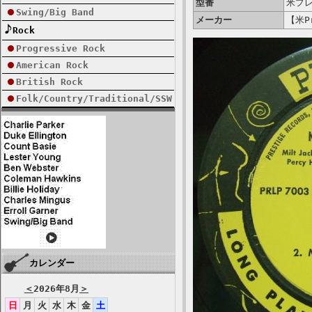
型番
米プレ
Swing/Big Band
メーカー
【米Pr
Rock
Progressive Rock
American Rock
British Rock
Folk/Country/Traditional/SSW
カレンダー
＜
2026年8月
＞
日
月
火
水
木
金
土