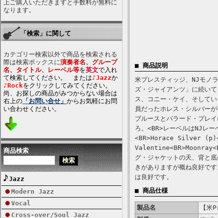
上ご購入いただきますと手数料が無料に
なります。
「検索」に関して
カテゴリー検索以外で商品を検索される
際は検索ボックスに
演奏者名、グループ
■ 商品説明
名、タイトル、レーベル等
を
英文
で入れ
て検索してください。 または
♪Jazz
か
米プレスティッジ、NJモノラ
♪Rock
をクリックしてみてください。
ズ・ジャイアンツ」に続いて
尚、お探しの商品がみつからない場合は
ス、コニー・ケイ、そしてい
右上の
「お問い合せ」
からお気軽にお問
い合わせください。
員だったホレス・シルバーが
ブルースとバラード・プレイ
ろ。<BR>レーベルはNJレーベル。
<BR>Horace Silver (p)
Valentine<BR>Moonray
商品検索
グ・ジャケットの天、背と底
きがありますが概ね良好です
は良好です。
Jazz
■ 商品仕様
Modern Jazz
Vocal
製品名
【米Pr
Cross-over/Soul Jazz