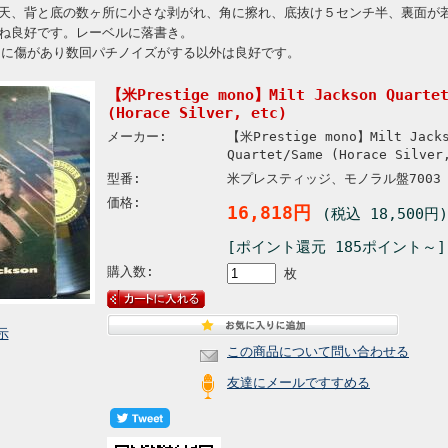
天、背と底の数ヶ所に小さな剥がれ、角に擦れ、底抜け５センチ半、裏面が
ね良好です。レーベルに落書き。
3に傷があり数回パチノイズがする以外は良好です。
【米Prestige mono】Milt Jackson Quartet
(Horace Silver, etc)
メーカー:
【米Prestige mono】Milt Jack
Quartet/Same (Horace Silver
型番:
米プレスティッジ、モノラル盤7003
価格:
16,818円
(税込 18,500円)
[ポイント還元 185ポイント～]
購入数:
枚
示
この商品について問い合わせる
友達にメールですすめる