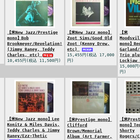
【米New Jazz/Prestige
【米New Jazz mono】
【米
mono】Bob
Zoot Sims/Good Old
Moodsvil
Brookmeyer/Revelation!
Zoot (Kenny Drew,
mono】Re
(Jimmy Raney, Teddy
etc)
Garland/
Charles, etc)
15,455円(税込 17,000
Trio plu
10,455円(税込 11,500円)
円)
Lockjaw
15,000円
円)
【米New Jazz mono】Lee
【米Prest
【米Prestige mono】
Konitz & Miles Davis,
mono】Te
Clifford
Teddy Charles & Jimmy
Shorty
Brown/Memorial
Raney/Ezz-Thetic
Rogers/C
Album (Art Farmer,