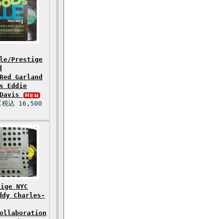
le/Prestige
d
Red Garland
s Eddie
 Davis
(税込 16,500
ige NYC
ddy Charles-
ollaboration