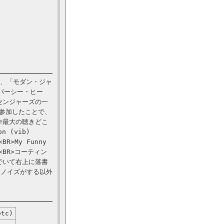
」、「モダン・ジャ
パーシー・ヒー
センジャーズの一
が参加したことで、
作最大の聴きどこ
n (vib)
<BR>My Funny
BR><BR>コーティン
でいて右上に落書
チノイズがする以外
etc)