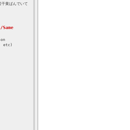
若干黄ばんでいて
/Same
son
, etc)