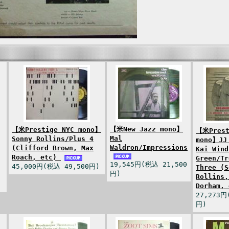
【米New Jazz mono】
【米Prestige NYC mono】
【米Prest
Mal
Sonny Rollins/Plus 4
mono】JJ
Waldron/Impressions
(Clifford Brown, Max
Kai Wind
Roach, etc)
Green/Tr
19,545円(税込 21,500
45,000円(税込 49,500円)
Three (S
円)
Rollins,
Dorham,
27,273円
円)