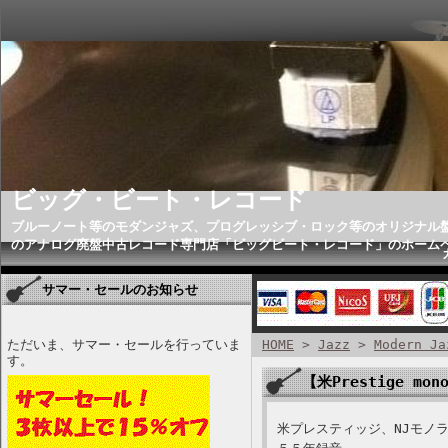
ビッグ・ビート・レコード
ブルーノート等のモダンジャズ、プログレッシブ・ロック等のオリジナル
のアナログ廃盤中古レコード専門店「ビッグビート・レコード」のホーム
サマー・セールのお知らせ
ただいま、サマー・セールを行っていま
HOME
>
Jazz
>
Modern Ja
す。
【米Prestige mono
米プレスティッジ、NJモノラ