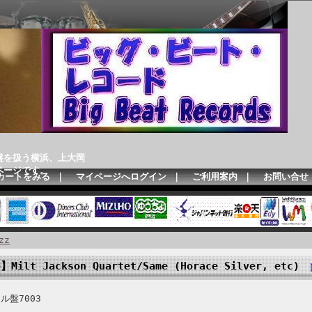
盤を扱う横浜、上大岡
ページです。
カートをみる
｜
マイページへログイン
｜
ご利用案内
｜
お問い合せ
zz
】Milt Jackson Quartet/Same (Horace Silver, etc)
ル盤7003