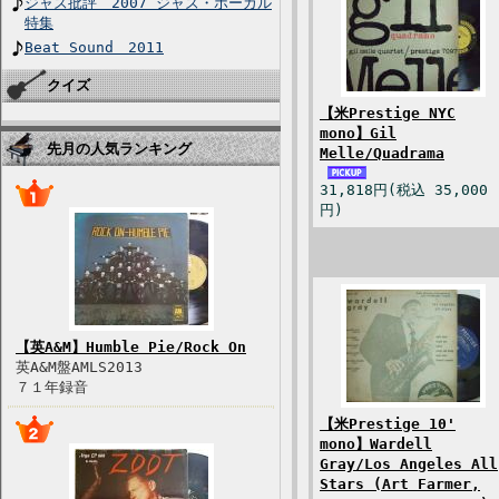
ジャズ批評 2007 ジャズ・ボーカル
特集
Beat Sound 2011
クイズ
【米Prestige NYC
mono】Gil
先月の人気ランキング
Melle/Quadrama
31,818円(税込 35,000
円)
【英A&M】Humble Pie/Rock On
英A&M盤AMLS2013
７１年録音
【米Prestige 10'
mono】Wardell
Gray/Los Angeles All
Stars (Art Farmer,