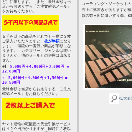
ど）に限ります。 また、最終金額は当
コーティング・ジャケットの
店からお送りする「ご注文確認メール」
右上に落書きがありますが概
をお待ちください。
盤の数ヶ所に薄いすり傷、B
５千円以下の商品をどれでも一度に３枚
ご購入いただきますと
一枚が半額
になり
ます。 値段の一番低い商品が半額にな
ります。 カテゴリー、ジャンルは問い
ませんが、他のセールとの併用は出来ま
せん。
例
5,000円＋4,000円＋3,000円 =
12,000円
→ 5,000円＋4,000円＋1,500円 =
10,500円
最終金額は当店からお送りする「ご注文
確認メール」をお待ちください。
拡大表
ヤマト運輸の宅配便の代金引換サービス
は４２０円掛かりますが、同時に２枚以