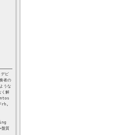
とデビ
奏者の
ような
なく解
ntos
Frh,
ing
>盤質