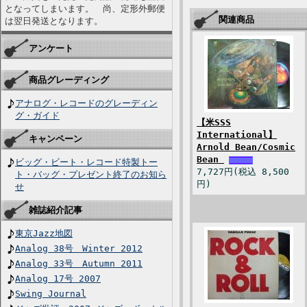
となってしまいます。 尚、定形外郵便
関連商品
は翌日発送となります。
アンケート
商品グレーディング
アナログ・レコードのグレーディン
グ・ガイド
【米SSS
International】
キャンペーン
Arnold Bean/Cosmic
Bean
ビッグ・ビート・レコード特製トー
7,727円(税込 8,500
ト・バッグ・プレゼント終了のお知ら
円)
せ
雑誌紹介記事
東京Jazz地図
Analog 38号 Winter 2012
Analog 33号 Autumn 2011
Analog 17号 2007
Swing Journal