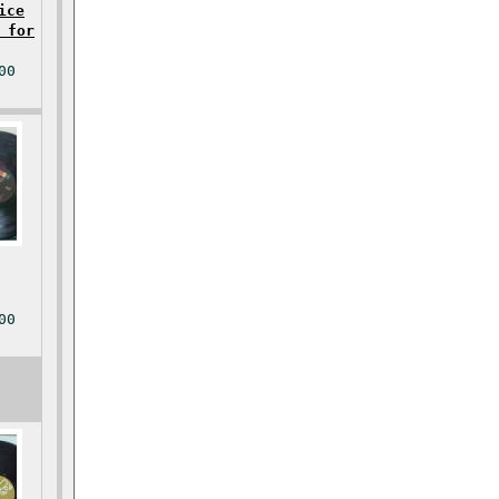
ice
 for
00
00