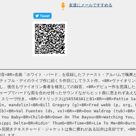
友達にメールですすめる
７３年録音<BR>名曲「ホワイト・バード」を収録したファースト・アルバムで颯爽
ティフル・デイのライブ作に続く５作目にしてラスト作。<BR>ヴァイオリン
し、後任もヴァイオリン奏者を補充しての録音。<BR>デビュー作を意識した
ャープでハードな面を合わせ持ったサウンドながらヒット曲に恵まれずあえ
ーヴ付き。<BR>マトリックスはS65583A1とB1<BR><BR>Pattie Sa
ln, mandolin)<BR>Bill Gregory (g)<BR>Fred webb (p, org, 
(b)<BR>Val Fuentes (ds, vo)<BR><BR>Don Waldrop (tub)<BR>
 You Baby<BR>Child<BR>Down On The Bayou<BR>Watching You,
sippi Delta<BR>Ridin' Thumb<BR>Time<BR>Lie To Me<BR>Burn
BR><BR>見開きテキスチャード・ジャケットは角に擦れがある以外は良好です。<BR
がします。