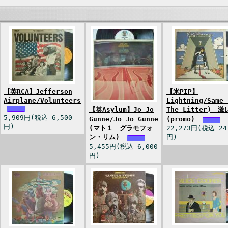
【英RCA】Jefferson
【米PIP】
Airplane/Volunteers
Lightning/Same 
【英Asylum】Jo Jo
The Litter) 
5,909円(税込 6,500
Gunne/Jo Jo Gunne
(promo)
円)
(マト１ グラモフォ
22,273円(税込 24
ン・リム)
円)
5,455円(税込 6,000
円)