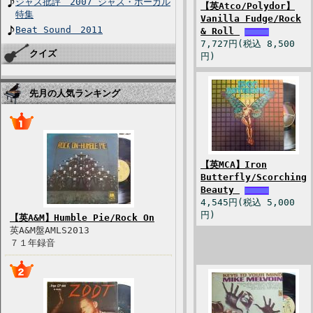
ジャズ批評 2007 ジャズ・ボーカル
【英Atco/Polydor】
特集
Vanilla Fudge/Rock
Beat Sound 2011
& Roll
7,727円(税込 8,500
クイズ
円)
先月の人気ランキング
【英MCA】Iron
Butterfly/Scorching
Beauty
4,545円(税込 5,000
円)
【英A&M】Humble Pie/Rock On
英A&M盤AMLS2013
７１年録音