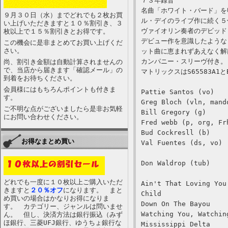
７３年録音
名曲「ホワイト・バード」を
９月３０日（水）までどれでも２枚お買
ル・デイのライブ作に続く５
い上げいただきますと１０％割引き、３
ヴァイオリン奏者のデビッド
枚以上で１５％割引きとお得です。
デビュー作を意識したような
この機会に是非まとめてお買い上げくだ
さい。
ット曲に恵まれずあえなく解
カンパニー・スリーヴ付き。
尚、割引き金額は自動計算されませんの
で、当店から届きます「確認メール」の
マトリックスはS65583A1と
到着をお待ちください。
会員様にはもちろんポイントも付きま
Pattie Santos (vo)
す。
Greg Bloch (vln, mand
ご不明な点がございましたら是非お気軽
Bill Gregory (g)
にお問い合わせください。
Fred webb (p, org, Fr
Bud Cockresll (b)
お得なまとめ買い
Val Fuentes (ds, vo)
Don Waldrop (tub)
どれでも一度に１０枚以上ご購入いただ
Ain't That Loving You
きますと
２０％オフ
になります。 まと
Child
め買いの場合はかなりお得になりま
Down On The Bayou
す。 カテゴリー、ジャンルは問いませ
Watching You, Watchin
ん。 但し、決済方法は銀行振込（みず
ほ銀行、三菱UFJ銀行、ゆうちょ銀行な
Mississippi Delta