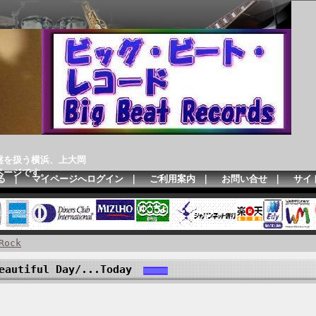
盤を扱う横浜、上大岡
ページです。
る
｜
マイページへログイン
｜
ご利用案内
｜
お問い合せ
｜
サイ
Rock
eautiful Day/...Today