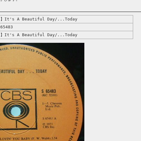
】It's A Beautiful Day/...Today
65483
】It's A Beautiful Day/...Today