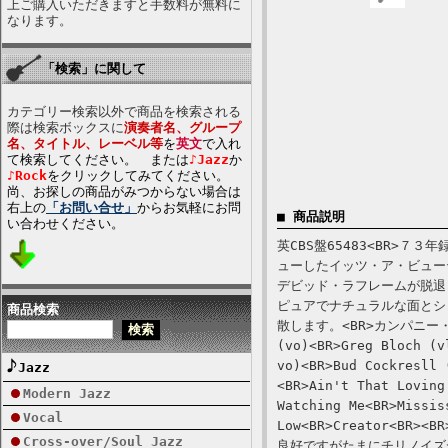
上ご購入いただきますと手数料が無料に
なります。
「検索」に関して
カテゴリー検索以外で商品を検索される
際は検索ボックスに
演奏者名、グループ
名、タイトル、レーベル等
を
英文
で入れ
て検索してください。 または
♪Jazz
か
♪Rock
をクリックしてみてください。
尚、お探しの商品がみつからない場合は
右上の
「お問い合せ」
からお気軽にお問
■ 商品説明
い合わせください。
英CBS盤65483<BR>
ューしたイッツ・ア・ビュー
デビッド・ラフレームが脱退
ピュアでナチュラルな面とシ
商品検索
散します。<BR>カンパニー・スリ
(vo)<BR>Greg Bloch (v
vo)<BR>Bud Cockresll 
Jazz
<BR>Ain't That Loving
Modern Jazz
Watching Me<BR>Missis
Vocal
Low<BR>Creator<
Cross-over/Soul Jazz
良好ですがたまにチリノイズ