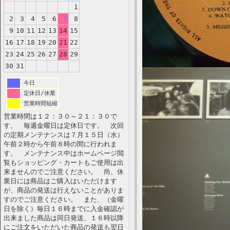
1
2
3
4
5
6
7
8
9
10
11
12
13
14
15
16
17
18
19
20
21
22
23
24
25
26
27
28
29
30
31
今日
定休日/休業
営業時間短縮
営業時間は１２：３０～２１：３０で
す。 毎週金曜日は定休日です。 次回
の定期メンテナンスは７月１５日（水）
午前２時から午前８時の間に行われま
す。 メンテナンス中はホームページ閲
覧もショッピング・カートもご使用は出
来ませんのでご注意ください。 尚、休
業日には商品はご購入はいただけます
が、商品の発送は行えないことがありま
すのでご注意ください。 また、（金曜
日を除く）毎日１６時までに入金確認が
出来ました商品は同日発送、１６時以降
にご注文をいただいた商品の発送も翌日