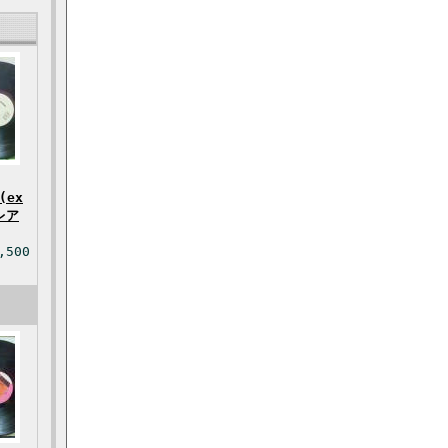
(ex
激レア
,500