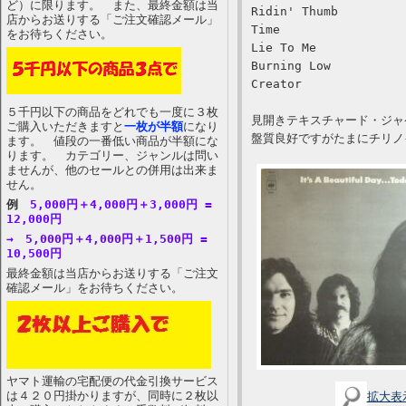
ど）に限ります。 また、最終金額は当
Ridin' Thumb
店からお送りする「ご注文確認メール」
Time
をお待ちください。
Lie To Me
Burning Low
Creator
５千円以下の商品をどれでも一度に３枚
見開きテキスチャード・ジャ
ご購入いただきますと
一枚が半額
になり
盤質良好ですがたまにチリノ
ます。 値段の一番低い商品が半額にな
ります。 カテゴリー、ジャンルは問い
ませんが、他のセールとの併用は出来ま
せん。
例
5,000円＋4,000円＋3,000円 =
12,000円
→ 5,000円＋4,000円＋1,500円 =
10,500円
最終金額は当店からお送りする「ご注文
確認メール」をお待ちください。
ヤマト運輸の宅配便の代金引換サービス
は４２０円掛かりますが、同時に２枚以
拡大表