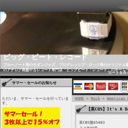
ビッグ・ビート・レコード
ブルーノート等のモダンジャズ、プログレッシブ・ロック等のオリジナル
のアナログ廃盤中古レコード専門店「ビッグビート・レコード」のホーム
カートをみ
サマー・セールのお知らせ
ただいま、サマー・セールを行っていま
HOME
>
Rock
>
American 
す。
【英CBS】It's A B
英CBS盤65483