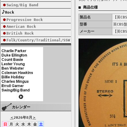
Swing/Big Band
■ 商品仕様
Rock
製品名
【英CBS
Progressive Rock
型番
英CBS盤
American Rock
メーカー
【英CBS
British Rock
Folk/Country/Traditional/SSW
カレンダー
＜
2026年8月
＞
日
月
火
水
木
金
土