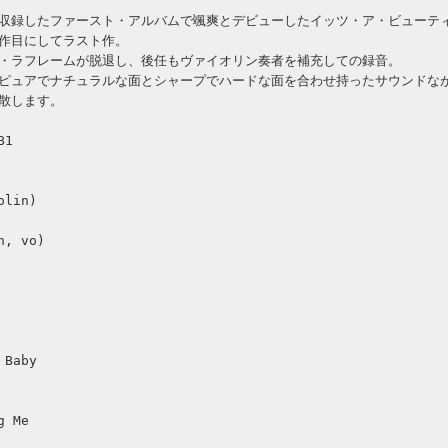
収録したファースト・アルバムで颯爽とデビューしたイッツ・ア・ビューテ
作目にしてラスト作。
・ラフレームが脱退し、後任もヴァイオリン奏者を補充しての録音。
ピュアでナチュラルな面とシャープでハードな面を合わせ持ったサウンドな
散します。
B1
olin)
h, vo)
 Baby
g Me