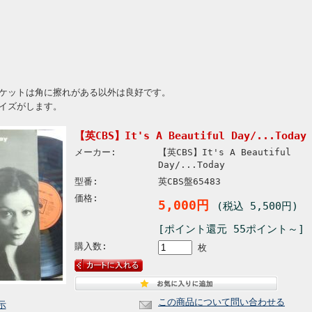
ケットは角に擦れがある以外は良好です。
イズがします。
【英CBS】It's A Beautiful Day/...Today
メーカー:
【英CBS】It's A Beautiful
Day/...Today
型番:
英CBS盤65483
価格:
5,000円
(税込 5,500円)
[ポイント還元 55ポイント～]
購入数:
枚
この商品について問い合わせる
示