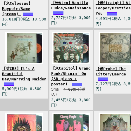
【米Atco】Vanilla
【米Straight】Al
【米Colossus】
Fudge/Renaissance
Cooper/Pretties
Maypole/Same
You
(promo)
2,727円(税込 3,000
4,091円(税込 4,5
16,818円(税込 18,500
円)
円)
円)
【米Capitol】Grand
【英CBS】It's A
【米Probe】The
Funk/Shinin' On
Beautiful
Litter/Emerge
(3D glass +
Day/Marrying Maiden
7,727円(税込 8,5
poster)
5,909円(税込 6,500
円)
定価:
4,000円(税
円)
込)
3,455円(税込 3,800
円)