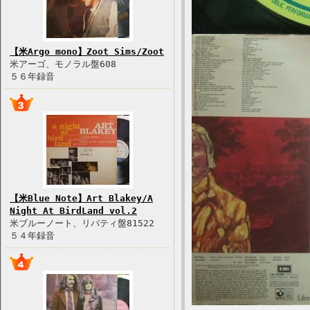
【米Argo mono】Zoot Sims/Zoot
米アーゴ、モノラル盤608
５６年録音
【米Blue Note】Art Blakey/A
Night At BirdLand vol.2
米ブルーノート、リバティ盤81522
５４年録音