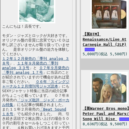
こんにちは！店長です。
【英BTM】
モダン・ジャズとロックが大好きです。
Renaissance/Live At
オリジナル盤の音質に忠実でないＣＤは
Carnegie Hall (2LP)
申し訳ございませんが取り扱っていませ
ん。 是非オリジナル盤の迫力を体験し
てください。
5,000円(税込 5,500円)
１２年１２月発売の「季刊 analog ３
８号
」、
１１年９月発売の「季刊
analog ３３号
」と
０７年９月発売の
「季刊 analog １７号
」に当店のこと
が紹介されていますので機会があれば是
非ご覧ください。
０６年「スイングジ
ャーナル１２月増刊号ジャズ読本
」にも
SEXYジャケット特集に当店の紹介記事
がちょこっと載っています。 ０７年８
月発売の
「ジャズ批評 ジャズ・ボーカ
ル特集
」にも記事が掲載されました。
【英Warner Bros mono
また１１年２月発売の
「Beat Sound
Peter Paul and Mary/
１８号
」でも紹介されました。 尚、引
き続き店頭で２枚お買い上げの場合５０
Song Will Rise
０円の割引きセールをしつこく行ってい
8,636円(税込 9,500円)
ます。 ４枚お買い上げ頂きますと千円