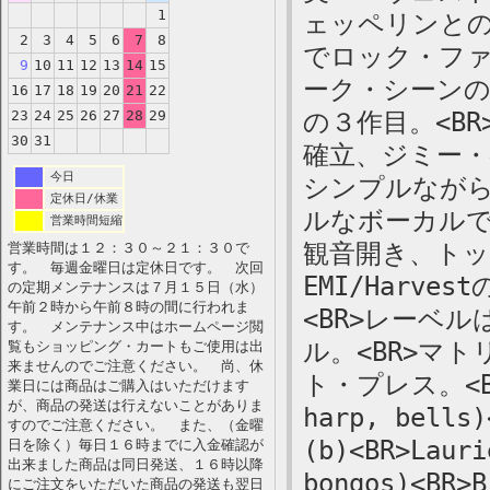
1
ェッペリンと
2
3
4
5
6
7
8
でロック・フ
9
10
11
12
13
14
15
ーク・シーン
16
17
18
19
20
21
22
23
24
25
26
27
28
29
の３作目。<B
30
31
確立、ジミー
今日
シンプルなが
定休日/休業
ルなボーカルで
営業時間短縮
観音開き、ト
営業時間は１２：３０～２１：３０で
す。 毎週金曜日は定休日です。 次回
EMI/Harv
の定期メンテナンスは７月１５日（水）
午前２時から午前８時の間に行われま
<BR>レーベ
す。 メンテナンス中はホームページ閲
ル。<BR>マト
覧もショッピング・カートもご使用は出
来ませんのでご注意ください。 尚、休
ト・プレス。<BR>
業日には商品はご購入はいただけます
が、商品の発送は行えないことがありま
harp, bells)
すのでご注意ください。 また、（金曜
(b)<BR>Lauri
日を除く）毎日１６時までに入金確認が
出来ました商品は同日発送、１６時以降
bongos)<BR>B
にご注文をいただいた商品の発送も翌日