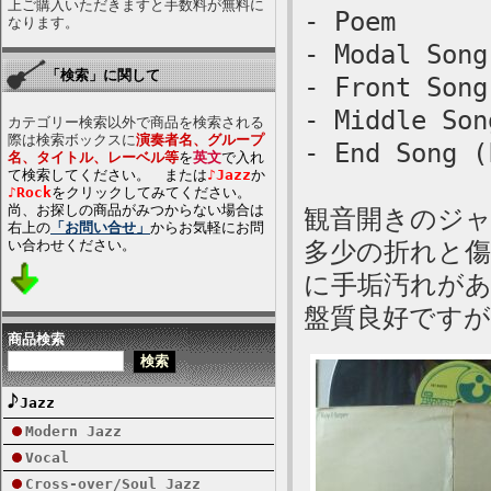
上ご購入いただきますと手数料が無料に
- Poem
なります。
- Modal Song
「検索」に関して
- Front Song
- Middle Son
カテゴリー検索以外で商品を検索される
際は検索ボックスに
演奏者名、グループ
- End Song (
名、タイトル、レーベル等
を
英文
で入れ
て検索してください。 または
♪Jazz
か
♪Rock
をクリックしてみてください。
尚、お探しの商品がみつからない場合は
観音開きのジ
右上の
「お問い合せ」
からお気軽にお問
い合わせください。
多少の折れと傷
に手垢汚れが
盤質良好です
商品検索
Jazz
Modern Jazz
Vocal
Cross-over/Soul Jazz