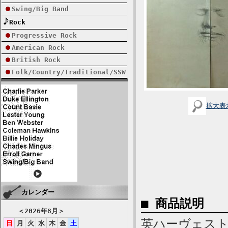
Swing/Big Band
Rock
Progressive Rock
American Rock
British Rock
Folk/Country/Traditional/SSW
拡大表
カレンダー
■ 商品説明
＜
2026年8月
＞
英ハーヴェスト盤
日
月
火
水
木
金
土