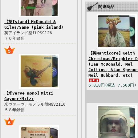
関連商品
【英Island】McDonald &
Giles/Same (pink island)
英アイランド盤ILPS9126
７０年録音
【英Manticore】Keith
Christmas/Brighter D
(Ian McDonald, Mel
Collins, Alan Spenne
Neil Hubbard, etc)
6,818円(税込 7,500円)
【米Verve mono】Mitzi
Gaynor/Mitzi
米ヴァーヴ、モノラル盤MGV2110
５８年録音