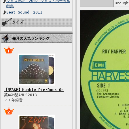
ジャズ批評 2007 ジャズ・ボーカル
Brough
特集
Beat Sound 2011
クイズ
先月の人気ランキング
【英A&M】Humble Pie/Rock On
英A&M盤AMLS2013
７１年録音