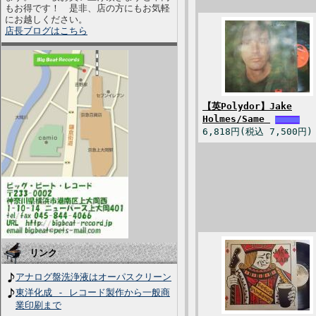
もお得です！ 是非、店の方にもお気軽
にお越しください。
店長ブログはこちら
【英Polydor】Jake
Holmes/Same
6,818円(税込 7,500円)
リンク
アナログ盤洗浄液はオーパスクリーン
東洋化成 - レコード製作から一般商
業印刷まで