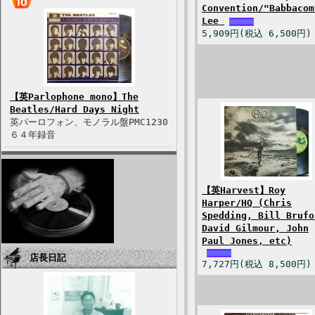
Convention/"Babbacom
Lee
5,909円(税込 6,500円)
【英Parlophone mono】The
Beatles/Hard Days Night
英パーロフォン、モノラル盤PMC1230
６４年録音
【英Harvest】Roy
Harper/HQ (Chris
Spedding, Bill Brufo
David Gilmour, John
Paul Jones, etc)
店長日記
7,727円(税込 8,500円)