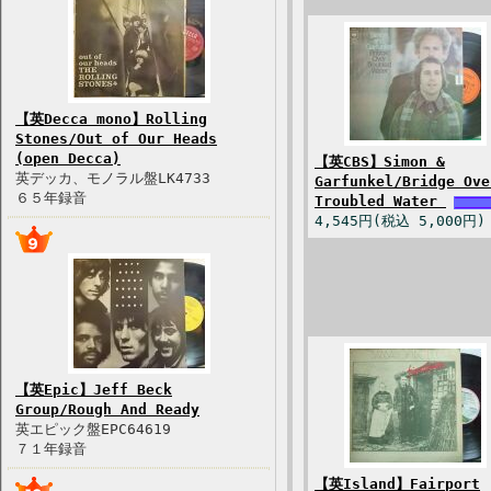
【英Decca mono】Rolling
Stones/Out of Our Heads
(open Decca)
【英CBS】Simon &
英デッカ、モノラル盤LK4733
Garfunkel/Bridge Ove
６５年録音
Troubled Water
4,545円(税込 5,000円)
【英Epic】Jeff Beck
Group/Rough And Ready
英エピック盤EPC64619
７１年録音
【英Island】Fairport