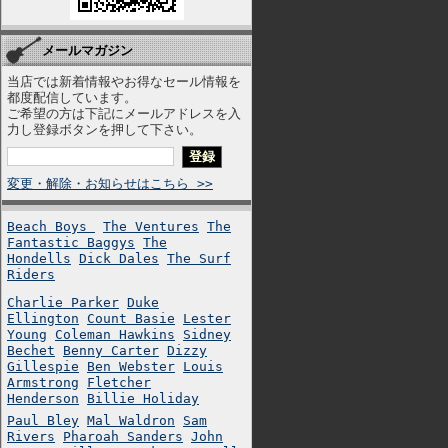
メールマガジン
当店では新着情報やお得なセール情報を
都度配信しています。
ご希望の方は下記にメールアドレスを入
力し登録ボタンを押して下さい。
変更・解除・お知らせはこちら >>
Beach Boys
The Ventures
The
Fantastic Baggys
The
Hondells
Dick Dales
The Surf
Riders
Charlie Parker
Duke
Ellington
Count Basie
Lester
Young
Coleman Hawkins
Sidney
Bechet
Benny Carter
Dizzy
Gillespie
Ben Webster
Louis
Armstrong
Fletcher
Henderson
Billie Holiday
Paul Bley
Mal Waldron
Sam
Rivers
Pharoah Sanders
John