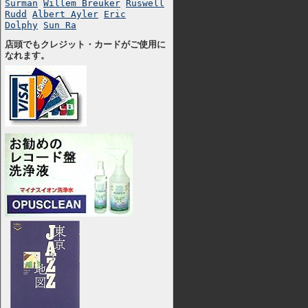
Surman
Willem Breuker
Ruswell
Rudd
Albert Ayler
Eric
Dolphy
Sun Ra
店頭でもクレジット・カードがご使用に
なれます。