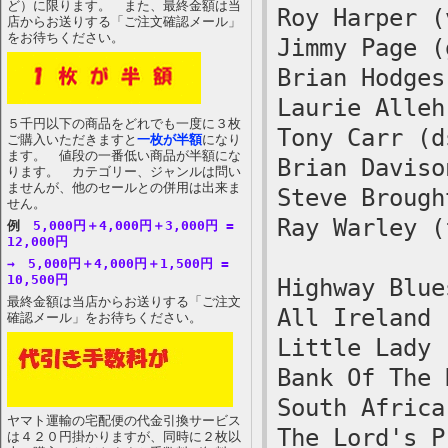
ど）に限ります。 また、最終金額は当
Roy Harper (
店からお送りする「ご注文確認メール」
をお待ちください。
Jimmy Page (
Brian Hodges
Laurie Alleh
５千円以下の商品をどれでも一度に３枚
Tony Carr (d
ご購入いただきますと
一枚が半額
になり
ます。 値段の一番低い商品が半額にな
Brian Daviso
ります。 カテゴリー、ジャンルは問い
ませんが、他のセールとの併用は出来ま
Steve Brough
せん。
Ray Warley (
例
5,000円＋4,000円＋3,000円 =
12,000円
→ 5,000円＋4,000円＋1,500円 =
10,500円
Highway Blue
最終金額は当店からお送りする「ご注文
All Ireland
確認メール」をお待ちください。
Little Lady
Bank Of The 
South Africa
ヤマト運輸の宅配便の代金引換サービス
The Lord's P
は４２０円掛かりますが、同時に２枚以