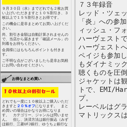
７３年録音
９月３０日（水）までどれでも２枚お買
レッド・ツェ
い上げいただきますと１０％割引き、３
枚以上で１５％割引きとお得です。
「炎」への参
この機会に是非まとめてお買い上げくだ
さい。
ィッシュ・フ
尚、割引き金額は自動計算されませんの
ハーヴェスト
で、当店から届きます「確認メール」の
到着をお待ちください。
ハーヴェスト
会員様にはもちろんポイントも付きま
ペイジも参加
す。
ご不明な点がございましたら是非お気軽
もダイナミッ
にお問い合わせください。
聴くものを圧
お得なまとめ買い
ジャケットは
トで、EMI/H
プ。
どれでも一度に１０枚以上ご購入いただ
レーベルはグ
きますと
２０％オフ
になります。 まと
め買いの場合はかなりお得になりま
マトリックスはS
す。 カテゴリー、ジャンルは問いませ
ん。 但し、決済方法は銀行振込（みず
ほ銀行、三菱UFJ銀行、ゆうちょ銀行な