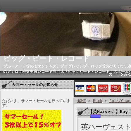
ビッグ・ビート・レコード
ブルーノート等のモダンジャズ、プログレッシブ・ロック等のオリジナル
のアナログ廃盤中古レコード専門店「ビッグビート・レコード」のホーム
カートをみ
サマー・セールのお知らせ
ただいま、サマー・セールを行っていま
HOME
>
Rock
>
Folk/Coun
す。
【英Harvest】Roy H
英ハーヴェスト盤