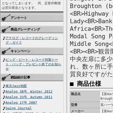
となってしまいます。 尚、定形外郵便
Broughton (b
は翌日発送となります。
<BR>Highway 
アンケート
Lady<BR>Bank
Africa<BR>Th
商品グレーディング
Modal Song P
アナログ・レコードのグレーディン
Middle Song<
グ・ガイド
<BR><BR
キャンペーン
中央左扉に多少
ビッグ・ビート・レコード特製トー
ト・バッグ・プレゼント終了のお知ら
れ、数ヶ所に手
せ
質良好ですが
雑誌紹介記事
■ 商品仕様
東京Jazz地図
Analog 38号 Winter 2012
製品名
【英Harv
Analog 33号 Autumn 2011
Brough
Analog 17号 2007
型番
英ハーヴ
Swing Journal
メーカー
【英Harv