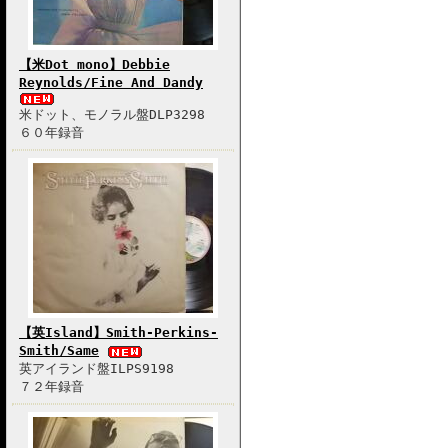
【米Dot mono】Debbie
Reynolds/Fine And Dandy
米ドット、モノラル盤DLP3298
６０年録音
【英Island】Smith-Perkins-
Smith/Same
英アイランド盤ILPS9198
７２年録音