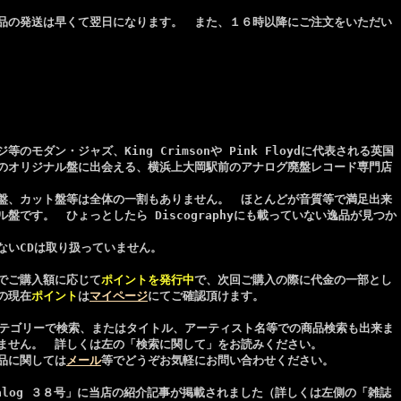
品の発送は早くて翌日になります。 また、１６時以降にご注文をいただい
のモダン・ジャズ、King Crimsonや Pink Floydに代表される英国
のオリジナル盤に出会える、横浜上大岡駅前のアナログ廃盤レコード専門店
す。
盤、カット盤等は全体の一割もありません。 ほとんどが音質等で満足出来
盤です。 ひょっとしたら Discographyにも載っていない逸品が見つか
ないCDは取り扱っていません。
でご購入額に応じて
ポイントを発行中
で、次回ご購入の際に代金の一部とし
の現在
ポイント
は
マイページ
にてご確認頂けます。
等のカテゴリーで検索、またはタイトル、アーティスト名等での商品検索も出来ま
れません。 詳しくは左の「検索に関して」をお読みください。
品に関しては
メール
等でどうぞお気軽にお問い合わせください。
alog ３８号」に当店の紹介記事が掲載されました（詳しくは左側の「雑誌