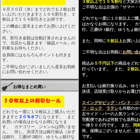
３枚以上で１５％割引
と大変お
ご不明な点は左側の「サマー・
９月３０日（水）までどれでも２枚お買
い上げいただきますと１０％割引き、３
どれでも一度に１０枚以上ご購
枚以上で１５％割引きとお得です。
はかなりお得になります。 カ
この機会に是非まとめてお買い上げくだ
行、三菱UFJ銀行、ゆうちょ銀
さい。
尚、割引き金額は自動計算されませんの
また、同時に
５枚以上
お買い上
で、当店から届きます「確認メール」の
到着をお待ちください。
ご不明な点はお気軽に
お問い合
会員様にはもちろんポイントも付きま
す。
税込み
５千円以下
の商品をどれ
ご不明な点がございましたら是非お気軽
行っています。 また、
２枚以
にお問い合わせください。
す。
お支払いは銀行振り込み、ゆう
お得なまとめ買い
決済、店頭受け取りからお選び
スイングやビッグ・バンド・ジ
フ・ロック
、
ラテン
も外部のホ
どれでも一度に１０枚以上ご購入いただ
左サイド・バーの人気ランキン
きますと
２０％オフ
になります。 まと
宅配便であれば何枚でも送料は
め買いの場合はかなりお得になりま
一律５００円です。 また、
同
す。 カテゴリー、ジャンルは問いませ
尚、保障はございませんが、翌
ん。 但し、決済方法は銀行振込（みず
です。
ほ銀行、三菱UFJ銀行、ゆうちょ銀行な