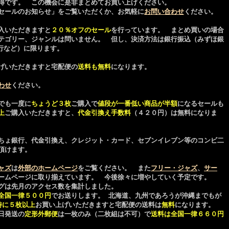
得です。 この機会に是非まとめてお買い上げください。
セールのお知らせ」をご覧いただくか、お気軽に
お問い合わせ
ください。
入いただきますと
２０％オフのセール
を行っています。 まとめ買いの場合
テゴリー、ジャンルは問いません。 但し、決済方法は銀行振込（みずほ銀
行など）に限ります。
げいただきますと宅配便の
送料も無料
になります。
わせ
ください。
でも一度に
ちょうど３枚
ご購入で
値段が一番低い商品が半額
になるセールも
上
ご購入いただきますと、
代金引換え手数料
（４２０円）は無料になりま
ちょ銀行、代金引換え、クレジット・カード、セブンイレブン等のコンビ二
頂けます。
ャズ
は
外部のホームページ
をご覧ください。 また
フリー・ジャズ
、
サー
ームページに取り揃えています。 今後徐々に増やしていく予定です。
グは先月のアクセス数を集計しました。
全国一律５００円
でお送りします。 北海道、九州であろうが沖縄までもが
時に５枚以上
お買い上げいただきますと宅配便の送料は
無料
になります。
日発送の
定形外郵便
は一枚のみ（二枚組は不可）で
送料は全国一律６６０円