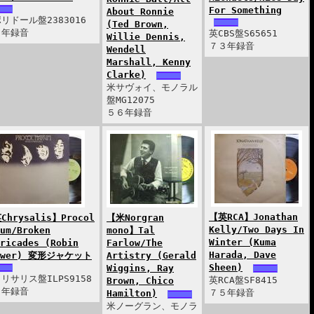
For Something
About Ronnie
リドール盤2383016
(Ted Brown,
７年録音
英CBS盤S65651
Willie Dennis,
７３年録音
Wendell
Marshall, Kenny
Clarke)
米サヴォイ、モノラル
盤MG12075
５６年録音
【英RCA】Jonathan
Chrysalis】Procol
【米Norgran
Kelly/Two Days In
um/Broken
mono】Tal
Winter (Kuma
ricades (Robin
Farlow/The
Harada, Dave
ower) 変形ジャケット
Artistry (Gerald
Sheen)
Wiggins, Ray
リサリス盤ILPS9158
英RCA盤SF8415
Brown, Chico
１年録音
７５年録音
Hamilton)
米ノーグラン、モノラ