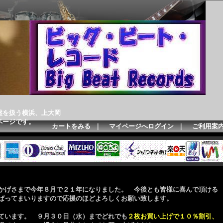
盤を扱う横浜、上大岡
ページです。
カートをみる
｜
マイページへログイン
｜
ご利用案
かげさまで今年８月で２１年になりました。 今後とも皆様に喜んで頂ける
ばってまいりますので応援のほどよろしくお願い致します。
ています。 ９月３０日（水）までどれでも
２枚お買い上げで１０％割引、