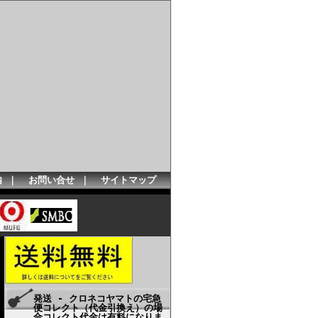
内
｜
お問い合せ
｜
サイトマップ
発送 - クロネコヤマトの宅急
便コレクト（代金引換え）の場
合コレクト代金は有料になりま