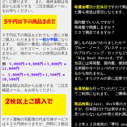
ど）に限ります。 また、最終金額は当
店からお送りする「ご注文確認メール」
毎週金曜日
が
定休日で
すので商
をお待ちください。
た際も発送は翌日になります。
国内盤でいいんですか？
再発盤で我慢しますか？
ＣＤで満足できますか？
５千円以下の商品をどれでも一度に３枚
ご購入いただきますと
一枚が半額
になり
探しものはみつかりましたか？
ます。 値段の一番低い商品が半額にな
ブルー・ノート、プレスティッジ等
ります。 カテゴリー、ジャンルは問い
のプログレッシブ・ロックなど
ませんが、他のセールとの併用は出来ま
せん。
「Big Beat Record」で
当店には再発盤、国内盤、復刻
例
5,000円＋4,000円＋3,000円 =
る米国やヨーロッパのオリジナル
12,000円
るかも知れません。
→ 5,000円＋4,000円＋1,500円 =
また、オリジナルの音に忠実で
10,500円
最終金額は当店からお送りする「ご注文
会員登録
を行っていただくこと
確認メール」をお待ちください。
てご利用になれます。 ご獲得
商品検索
はJazz, Rock
すが、日本語だけでは表示さ
見つからないものや売り切れ商
ヤマト運輸の宅配便の代金引換サービス
は４２０円掛かりますが、同時に２枚以
１２年１２月発売の「季刊 an