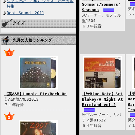
ジャズ批評 2007 ジャズ・ボーカル
Sommers/Sommers'
特集
英ポ
Seasons
Beat Sound 2011
６
米ワーナー、モノラル
盤1504
クイズ
６３年録音
先月の人気ランキング
【英
【英A&M】Humble Pie/Rock On
【米Blue Note】Art
Har
英A&M盤AMLS2013
Blakey/A Night At
Bar
７１年録音
BirdLand vol.2
Tr
米ブルーノート、リバ
英ク
ティ盤81522
７
５４年録音