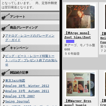
となってしまいます。 尚、定形外郵便
は翌日発送となります。
アンケート
商品グレーディング
【米Argo mono】
【英
アナログ・レコードのグレーディン
Zoot Sims/Zoot
Hei
グ・ガイド
Foo
米アーゴ、モノラル盤
英ヴ
キャンペーン
608
７
５６年録音
ビッグ・ビート・レコード特製トー
ト・バッグ・プレゼント終了のお知ら
せ
雑誌紹介記事
東京Jazz地図
Analog 38号 Winter 2012
Analog 33号 Autumn 2011
Analog 17号 2007
【英
【米Warner Bros
Swing Journal
Cre
mono】Joanie