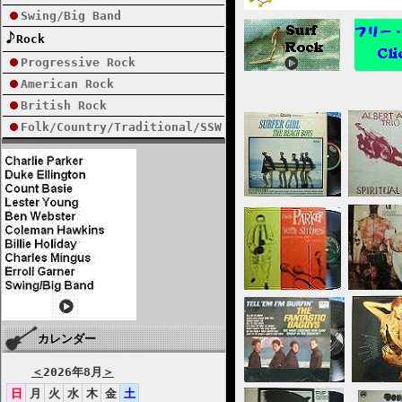
Swing/Big Band
Rock
Progressive Rock
American Rock
British Rock
Folk/Country/Traditional/SSW
カレンダー
＜
2026年8月
＞
日
月
火
水
木
金
土