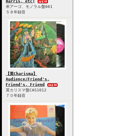
Harris, etc)
米アーゴ、モノラル盤661
５８年録音
【英Charisma】
Audience/Friend's,
Friend's, Friend
英カリスマ盤CAS1012
７０年録音