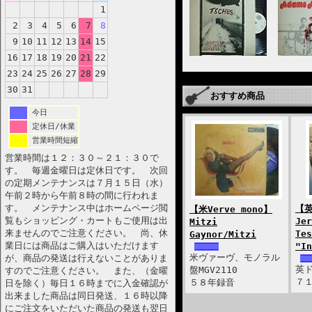
1
2
3
4
5
6
7
8
9
10
11
12
13
14
15
16
17
18
19
20
21
22
23
24
25
26
27
28
29
30
31
おすすめ商品
今日
定休日/休業
営業時間短縮
営業時間は１２：３０～２１：３０で
す。 毎週金曜日は定休日です。 次回
の定期メンテナンスは７月１５日（水）
午前２時から午前８時の間に行われま
す。 メンテナンス中はホームページ閲
【英
【米Verve mono】
覧もショッピング・カートもご使用は出
Jer
Mitzi
来ませんのでご注意ください。 尚、休
Tes
Gaynor/Mitzi
業日には商品はご購入はいただけます
"In
米ヴァーヴ、モノラル
が、商品の発送は行えないことがありま
英ド
盤MGV2110
すのでご注意ください。 また、（金曜
７
５８年録音
日を除く）毎日１６時までに入金確認が
出来ました商品は同日発送、１６時以降
にご注文をいただいた商品の発送も翌日