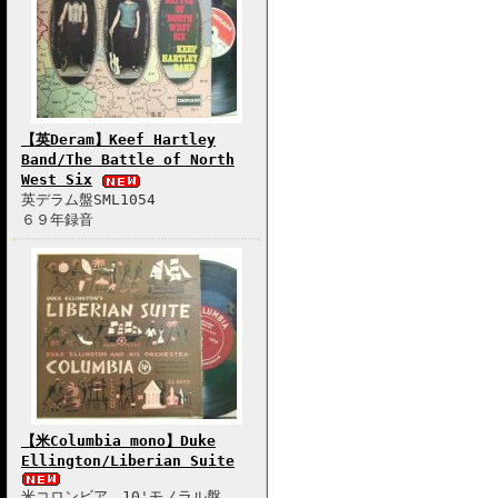
【英Deram】Keef Hartley
Band/The Battle of North
West Six
英デラム盤SML1054
６９年録音
【米Columbia mono】Duke
Ellington/Liberian Suite
米コロンビア、10'モノラル盤