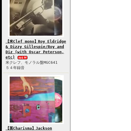
【米Clef mono】Roy Eldridge
& Dizzy Gillespie/Roy and
Diz (with Oscar Peterson,
etc)
米クレフ、モノラル盤MGC641
５４年録音
【英Charisma】Jackson