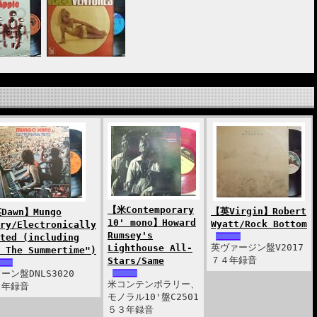
【米Contemporary
【英Virgin】Robert
Dawn】Mungo
10' mono】Howard
Wyatt/Rock Bottom
ry/Electronically
Rumsey's
ted (including
英ヴァージン盤V2017
Lighthouse All-
 The Summertime")
７４年録音
Stars/Same
ーン盤DNLS3020
米コンテンポラリー、
１年録音
モノラル10'盤C2501
５３年録音