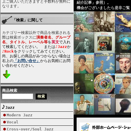
上ご購入いただきますと手数料が無料に
紹介記事」参照）。
なります。
機会がございましたら是非ご覧
「検索」に関して
カテゴリー検索以外で商品を検索される
際は検索ボックスに
演奏者名、グループ
名、タイトル、レーベル等
を
英文
で入れ
て検索してください。 または
♪Jazz
か
♪Rock
をクリックしてみてください。
尚、お探しの商品がみつからない場合は
右上の
「お問い合せ」
からお気軽にお問
い合わせください。
商品検索
Jazz
Modern Jazz
Vocal
Cross-over/Soul Jazz