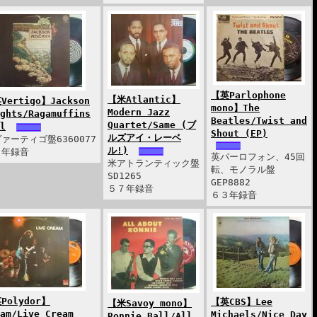
【英Parlophone
【米Atlantic】
Vertigo】Jackson
mono】The
Modern Jazz
ghts/Ragamuffins
Beatles/Twist and
Quartet/Same (ブ
l
Shout (EP)
ルズアイ・レーベ
ァーティゴ盤6360077
ル!)
２年録音
英パーロフォン、45回
米アトランティック盤
転、モノラル盤
SD1265
GEP8882
５７年録音
６３年録音
Polydor】
【英CBS】Lee
【米Savoy mono】
am/Live Cream
Michaels/Nice Day
Ronnie Ball/All