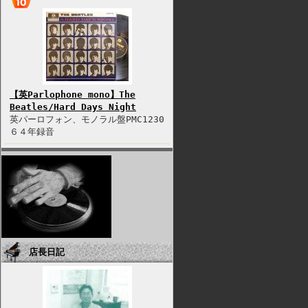
【英Parlophone mono】The
Beatles/Hard Days Night
英パーロフォン、モノラル盤PMC1230
６４年録音
店長日記