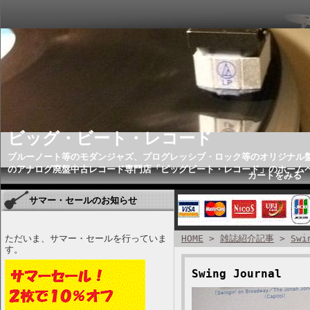
ビッグ・ビート・レコード
ブルーノート等のモダンジャズ、プログレッシブ・ロック等のオリジナル
のアナログ廃盤中古レコード専門店「ビッグビート・レコード」のホーム
カートをみる
サマー・セールのお知らせ
ただいま、サマー・セールを行っていま
HOME
>
雑誌紹介記事
>
Swi
す。
Swing Journal