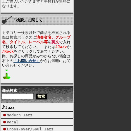
上ご購入いただきますと手数料が無料に
なります。
「検索」に関して
カテゴリー検索以外で商品を検索される
際は検索ボックスに
演奏者名、グループ
名、タイトル、レーベル等
を
英文
で入れ
て検索してください。 または
♪Jazz
か
♪Rock
をクリックしてみてください。
尚、お探しの商品がみつからない場合は
右上の
「お問い合せ」
からお気軽にお問
い合わせください。
商品検索
Jazz
Modern Jazz
Vocal
Cross-over/Soul Jazz