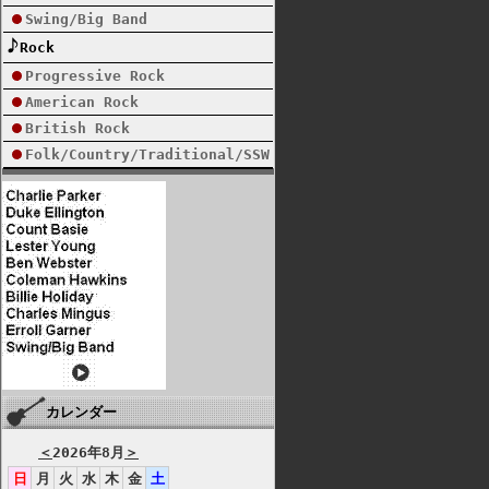
Swing/Big Band
Rock
Progressive Rock
American Rock
British Rock
Folk/Country/Traditional/SSW
カレンダー
＜
2026年8月
＞
日
月
火
水
木
金
土