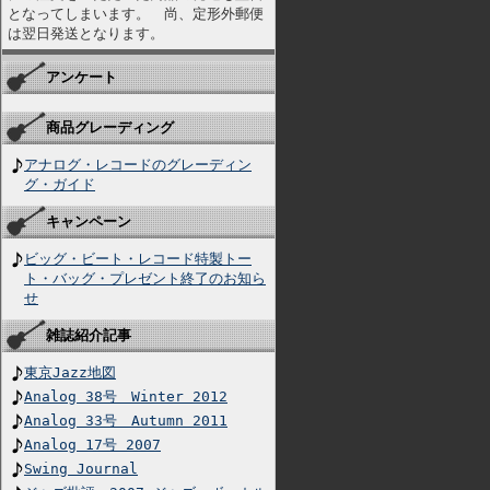
となってしまいます。 尚、定形外郵便
は翌日発送となります。
アンケート
商品グレーディング
アナログ・レコードのグレーディン
グ・ガイド
キャンペーン
ビッグ・ビート・レコード特製トー
ト・バッグ・プレゼント終了のお知ら
せ
雑誌紹介記事
東京Jazz地図
Analog 38号 Winter 2012
Analog 33号 Autumn 2011
Analog 17号 2007
Swing Journal