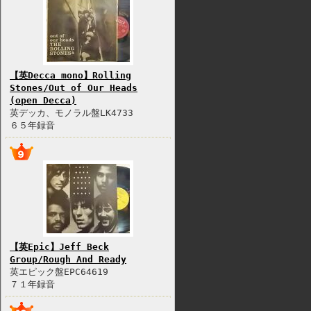
【英Decca mono】Rolling
Stones/Out of Our Heads
(open Decca)
英デッカ、モノラル盤LK4733
６５年録音
【英Epic】Jeff Beck
Group/Rough And Ready
英エピック盤EPC64619
７１年録音