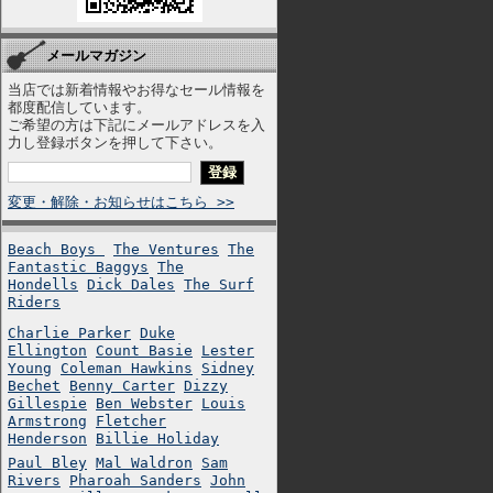
メールマガジン
当店では新着情報やお得なセール情報を
都度配信しています。
ご希望の方は下記にメールアドレスを入
力し登録ボタンを押して下さい。
変更・解除・お知らせはこちら >>
Beach Boys
The Ventures
The
Fantastic Baggys
The
Hondells
Dick Dales
The Surf
Riders
Charlie Parker
Duke
Ellington
Count Basie
Lester
Young
Coleman Hawkins
Sidney
Bechet
Benny Carter
Dizzy
Gillespie
Ben Webster
Louis
Armstrong
Fletcher
Henderson
Billie Holiday
Paul Bley
Mal Waldron
Sam
Rivers
Pharoah Sanders
John