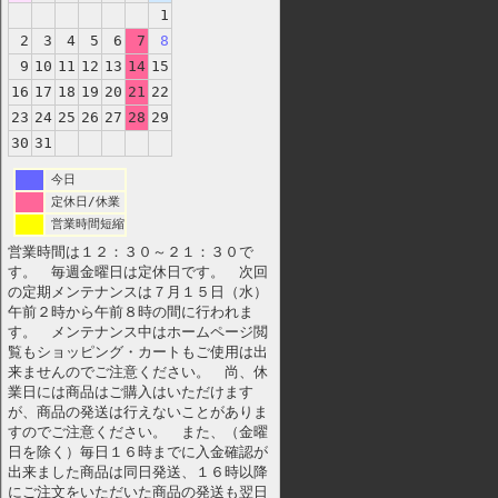
1
2
3
4
5
6
7
8
9
10
11
12
13
14
15
16
17
18
19
20
21
22
23
24
25
26
27
28
29
30
31
今日
定休日/休業
営業時間短縮
営業時間は１２：３０～２１：３０で
す。 毎週金曜日は定休日です。 次回
の定期メンテナンスは７月１５日（水）
午前２時から午前８時の間に行われま
す。 メンテナンス中はホームページ閲
覧もショッピング・カートもご使用は出
来ませんのでご注意ください。 尚、休
業日には商品はご購入はいただけます
が、商品の発送は行えないことがありま
すのでご注意ください。 また、（金曜
日を除く）毎日１６時までに入金確認が
出来ました商品は同日発送、１６時以降
にご注文をいただいた商品の発送も翌日