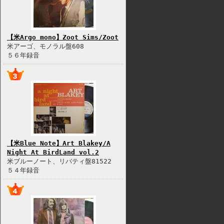
【米Argo mono】Zoot Sims/Zoot
米アーゴ、モノラル盤608
５６年録音
【米Blue Note】Art Blakey/A
Night At BirdLand vol.2
米ブルーノート、リバティ盤81522
５４年録音