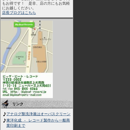
もお得です！ 是非、店の方にもお気軽
にお越しください。
店長ブログはこちら
リンク
アナログ盤洗浄液はオーパスクリーン
東洋化成 - レコード製作から一般商
業印刷まで