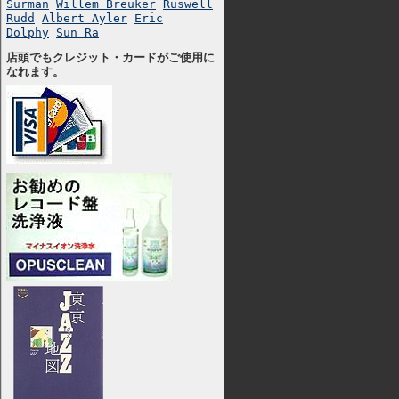
Surman
Willem Breuker
Ruswell
Rudd
Albert Ayler
Eric
Dolphy
Sun Ra
店頭でもクレジット・カードがご使用に
なれます。