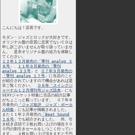
こんにちは！店長です。
モダン・ジャズとロックが大好きです。
オリジナル盤の音質に忠実でないＣＤは
申し訳ございませんが取り扱っていませ
ん。 是非オリジナル盤の迫力を体験し
てください。
１２年１２月発売の「季刊 analog ３
８号
」、
１１年９月発売の「季刊
analog ３３号
」と
０７年９月発売の
「季刊 analog １７号
」に当店のこと
が紹介されていますので機会があれば是
非ご覧ください。
０６年「スイングジ
ャーナル１２月増刊号ジャズ読本
」にも
SEXYジャケット特集に当店の紹介記事
がちょこっと載っています。 ０７年８
月発売の
「ジャズ批評 ジャズ・ボーカ
ル特集
」にも記事が掲載されました。
また１１年２月発売の
「Beat Sound
１８号
」でも紹介されました。 尚、引
き続き店頭で２枚お買い上げの場合５０
０円の割引きセールをしつこく行ってい
ます。 ４枚お買い上げ頂きますと千円