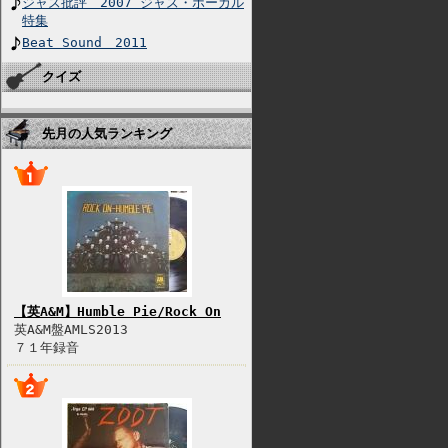
ジャズ批評 2007 ジャズ・ボーカル
特集
Beat Sound 2011
クイズ
先月の人気ランキング
【英A&M】Humble Pie/Rock On
英A&M盤AMLS2013
７１年録音