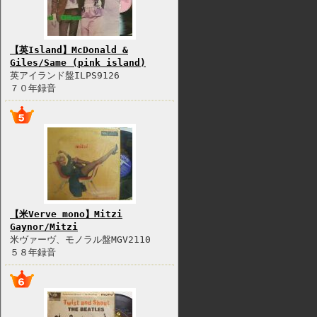
【英Island】McDonald &
Giles/Same (pink island)
英アイランド盤ILPS9126
７０年録音
【米Verve mono】Mitzi
Gaynor/Mitzi
米ヴァーヴ、モノラル盤MGV2110
５８年録音