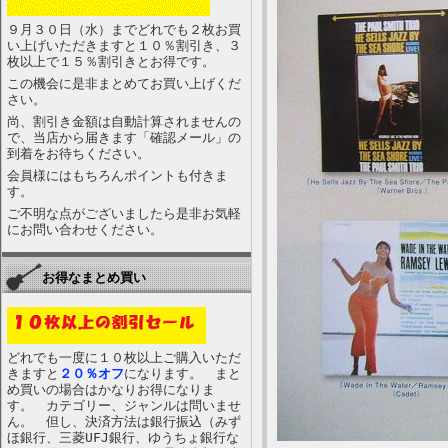
９月３０日（水）までどれでも２枚お買
い上げいただきますと１０％割引き、３
枚以上で１５％割引きとお得です。
この機会に是非まとめてお買い上げくだ
さい。
尚、割引き金額は自動計算されませんの
で、当店から届きます「確認メール」の
到着をお待ちください。
会員様にはもちろんポイントも付きま
す。
ご不明な点がございましたら是非お気軽
にお問い合わせください。
お得なまとめ買い
どれでも一度に１０枚以上ご購入いただ
きますと
２０％オフ
になります。 まと
め買いの場合はかなりお得になりま
す。 カテゴリー、ジャンルは問いませ
ん。 但し、決済方法は銀行振込（みず
ほ銀行、三菱UFJ銀行、ゆうちょ銀行な