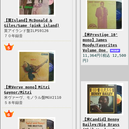
【英Island】McDonald &
Giles/Same (pink island)
英アイランド盤ILPS9126
【米Prestige 10'
７０年録音
mono】James
Moody/Favorites
Volume One
11,364円(税込 12,500
円)
【米Verve mono】Mitzi
Gaynor/Mitzi
米ヴァーヴ、モノラル盤MGV2110
５８年録音
【米Candid】Benny
Bailey/Big Brass