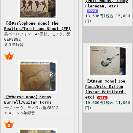
(Phil Woods, Tommy
Flanagan, etc)
13,636円(税込 15,000
円)
【英Parlophone mono】The
Beatles/Twist and Shout (EP)
英パーロフォン、45回転、モノラル盤
GEP8882
６３年録音
【米Dawn mono】Joe
Puma/Wild Kitten
(Oscar Pettiford,
【米Verve mono】Kenny
etc)
Burrell/Guitar Forms
10,000円(税込 11,000
米ヴァーヴ、モノラル盤V8612
円)
６４、６５年録音