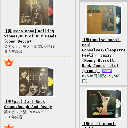
【英Decca mono】Rolling
Stones/Out of Our Heads
【米Impulse mono】
(open Decca)
Paul
英デッカ、モノラル盤LK4733
Gonsalves/Cleopatra
６５年録音
Feelin' Jazzy
(Kenny Burrell,
Hank Jones, etc)
(promo)
8,636円(税込 9,500
円)
【英Epic】Jeff Beck
Group/Rough And Ready
英エピック盤EPC64619
７１年録音
【米Hi Fi mono】