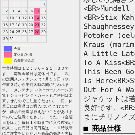
1
<BR>Mundell 
2
3
4
5
6
7
8
<BR>Stix Kah
9
10
11
12
13
14
15
Shaughnessey
16
17
18
19
20
21
22
23
24
25
26
27
28
29
Potoker (cel
30
31
Kraus (marim
今日
A Little Lat
定休日/休業
To A Kiss<BR
営業時間短縮
営業時間は１２：３０～２１：３０で
This Been Go
す。 毎週金曜日は定休日です。 次回
Is Here<BR>S
の定期メンテナンスは７月１５日（水）
午前２時から午前８時の間に行われま
Out For A
す。 メンテナンス中はホームページ閲
覧もショッピング・カートもご使用は出
ジャケットは
来ませんのでご注意ください。 尚、休
良好です。<B
業日には商品はご購入はいただけます
が、商品の発送は行えないことがありま
まにチリノイ
すのでご注意ください。 また、（金曜
日を除く）毎日１６時までに入金確認が
■ 商品仕様
出来ました商品は同日発送、１６時以降
にご注文をいただいた商品の発送も翌日