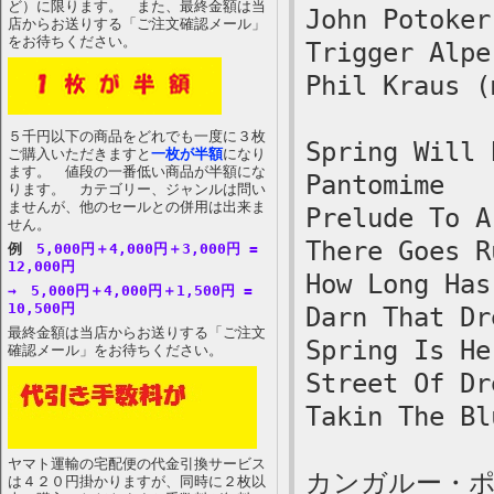
ど）に限ります。 また、最終金額は当
John Potoker
店からお送りする「ご注文確認メール」
をお待ちください。
Trigger Alpe
Phil Kraus (
５千円以下の商品をどれでも一度に３枚
Spring Will 
ご購入いただきますと
一枚が半額
になり
ます。 値段の一番低い商品が半額にな
Pantomime
ります。 カテゴリー、ジャンルは問い
ませんが、他のセールとの併用は出来ま
Prelude To A
せん。
There Goes R
例
5,000円＋4,000円＋3,000円 =
12,000円
How Long Has
→ 5,000円＋4,000円＋1,500円 =
10,500円
Darn That Dr
最終金額は当店からお送りする「ご注文
Spring Is He
確認メール」をお待ちください。
Street Of Dr
Takin The Bl
ヤマト運輸の宅配便の代金引換サービス
カンガルー・
は４２０円掛かりますが、同時に２枚以