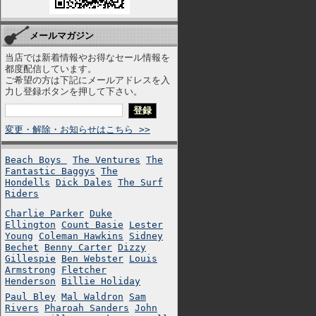
メールマガジン
当店では新着情報やお得なセール情報を
都度配信しています。
ご希望の方は下記にメールアドレスを入
力し登録ボタンを押して下さい。
変更・解除・お知らせはこちら >>
Beach Boys
The Ventures
The
Fantastic Baggys
The
Hondells
Dick Dales
The Surf
Riders
Charlie Parker
Duke
Ellington
Count Basie
Lester
Young
Coleman Hawkins
Sidney
Bechet
Benny Carter
Dizzy
Gillespie
Ben Webster
Louis
Armstrong
Fletcher
Henderson
Billie Holiday
Paul Bley
Mal Waldron
Sam
Rivers
Pharoah Sanders
John