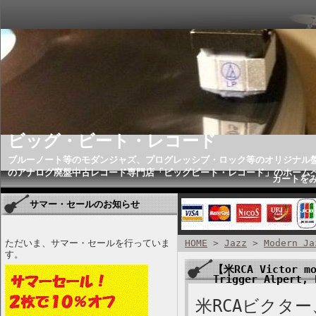
ビッグ・ビート・レコード
ブルーノート等のモダンジャズ、プログレッシブ・ロック等のオリジナル
のアナログ廃盤中古レコード専門店「ビッグビート・レコード」のホーム
カートを
サマー・セールのお知らせ
ただいま、サマー・セールを行っていま
HOME
>
Jazz
>
Modern Ja
す。
【米RCA Victor mo
Trigger Alpert,
米RCAビクター、