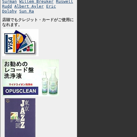
Surman
Willem Breuker
Ruswell
Rudd
Albert Ayler
Eric
Dolphy
Sun Ra
店頭でもクレジット・カードがご使用に
なれます。