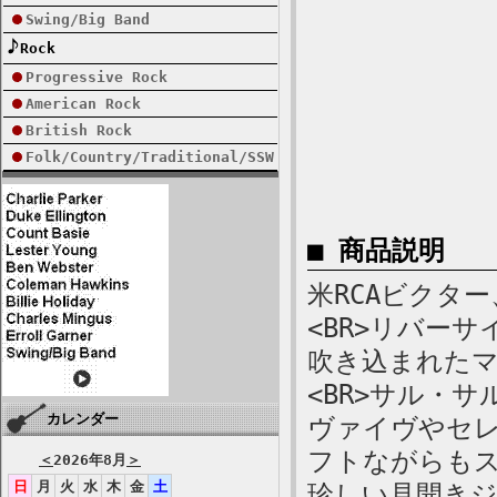
Swing/Big Band
Rock
Progressive Rock
American Rock
British Rock
Folk/Country/Traditional/SSW
■ 商品説明
米RCAビクター、
<BR>リバー
吹き込まれた
<BR>サル・
カレンダー
ヴァイヴやセ
フトながらもス
＜
2026年8月
＞
日
月
火
水
木
金
土
珍しい見開きジ