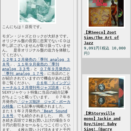
こんにちは！店長です。
【米Seeco】Zoot
モダン・ジャズとロックが大好きです。
Sims/The Art of
オリジナル盤の音質に忠実でないＣＤは
Jazz
申し訳ございませんが取り扱っていませ
9,091円(税込 10,000
ん。 是非オリジナル盤の迫力を体験し
円)
てください。
１２年１２月発売の「季刊 analog ３
８号
」、
１１年９月発売の「季刊
analog ３３号
」と
０７年９月発売の
「季刊 analog １７号
」に当店のこと
が紹介されていますので機会があれば是
非ご覧ください。
０６年「スイングジ
ャーナル１２月増刊号ジャズ読本
」にも
SEXYジャケット特集に当店の紹介記事
がちょこっと載っています。 ０７年８
月発売の
「ジャズ批評 ジャズ・ボーカ
ル特集
」にも記事が掲載されました。
また１１年２月発売の
「Beat Sound
【米Storyville
１８号
」でも紹介されました。 尚、引
mono】Jackie and
き続き店頭で２枚お買い上げの場合５０
Roy/Sing! Baby
０円の割引きセールをしつこく行ってい
Sing! (Barry
ます。 ４枚お買い上げ頂きますと千円