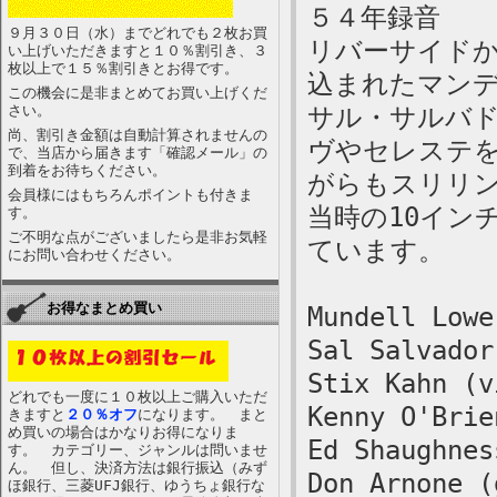
５４年録音
９月３０日（水）までどれでも２枚お買
リバーサイド
い上げいただきますと１０％割引き、３
枚以上で１５％割引きとお得です。
込まれたマン
この機会に是非まとめてお買い上げくだ
さい。
サル・サルバ
尚、割引き金額は自動計算されませんの
ヴやセレステ
で、当店から届きます「確認メール」の
到着をお待ちください。
がらもスリリ
会員様にはもちろんポイントも付きま
当時の10イン
す。
ご不明な点がございましたら是非お気軽
ています。
にお問い合わせください。
お得なまとめ買い
Mundell Lowe
Sal Salvador
Stix Kahn (v
どれでも一度に１０枚以上ご購入いただ
Kenny O'Brie
きますと
２０％オフ
になります。 まと
め買いの場合はかなりお得になりま
Ed Shaughnes
す。 カテゴリー、ジャンルは問いませ
ん。 但し、決済方法は銀行振込（みず
Don Arnone (
ほ銀行、三菱UFJ銀行、ゆうちょ銀行な