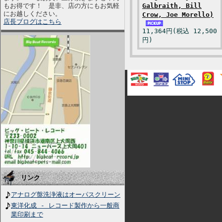
もお得です！ 是非、店の方にもお気軽
Galbraith, Bill
にお越しください。
Crow, Joe Morello)
店長ブログはこちら
11,364円(税込 12,500
円)
リンク
アナログ盤洗浄液はオーパスクリーン
東洋化成 - レコード製作から一般商
業印刷まで