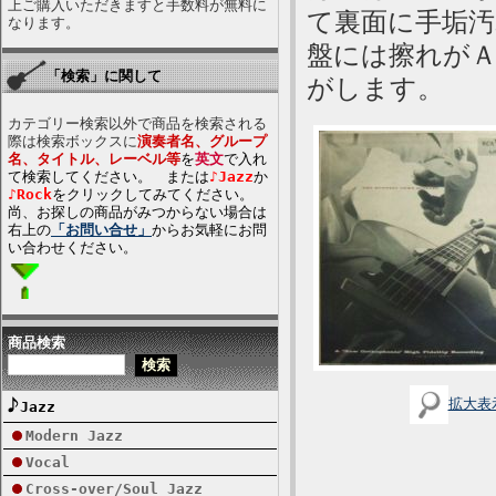
上ご購入いただきますと手数料が無料に
て裏面に手垢
なります。
盤には擦れが
「検索」に関して
がします。
カテゴリー検索以外で商品を検索される
際は検索ボックスに
演奏者名、グループ
名、タイトル、レーベル等
を
英文
で入れ
て検索してください。 または
♪Jazz
か
♪Rock
をクリックしてみてください。
尚、お探しの商品がみつからない場合は
右上の
「お問い合せ」
からお気軽にお問
い合わせください。
商品検索
拡大表
Jazz
Modern Jazz
Vocal
Cross-over/Soul Jazz