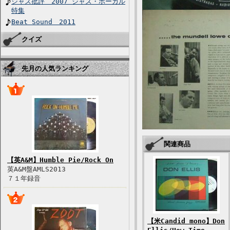
ジャズ批評 2007 ジャズ・ボーカル
特集
Beat Sound 2011
クイズ
先月の人気ランキング
関連商品
【英A&M】Humble Pie/Rock On
英A&M盤AMLS2013
７１年録音
【米Candid mono】Don