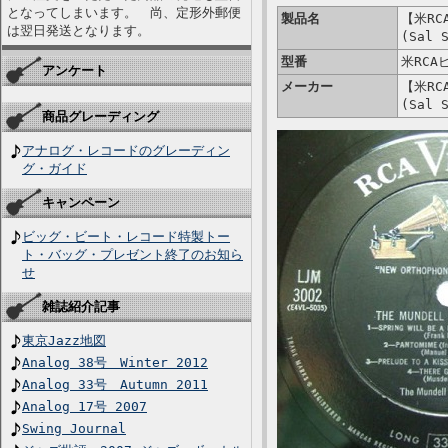
となってしまいます。 尚、定形外郵便
製品名
【米RCA
は翌日発送となります。
(Sal 
型番
米RCA
アンケート
メーカー
【米RCA
(Sal 
商品グレーディング
アナログ・レコードのグレーディン
グ・ガイド
キャンペーン
ビッグ・ビート・レコード特製トー
ト・バッグ・プレゼント終了のお知ら
せ
雑誌紹介記事
東京Jazz地図
Analog 38号 Winter 2012
Analog 33号 Autumn 2011
Analog 17号 2007
Swing Journal