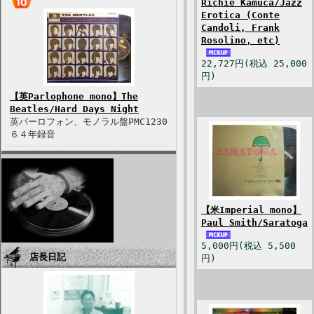
Richie Kamuca/Jazz
Erotica (Conte
Candoli, Frank
Rosolino, etc)
22,727円(税込 25,000
円)
【英Parlophone mono】The
Beatles/Hard Days Night
英パーロフォン、モノラル盤PMC1230
６４年録音
【米Imperial mono】
Paul Smith/Saratoga
5,000円(税込 5,500
店長日記
円)