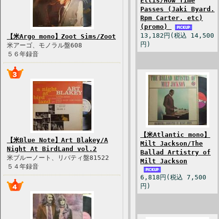
Ellis/How Time
Passes (Jaki Byard.
Rpm Carter. etc)
(promo)
13,182円(税込 14,500
【米Argo mono】Zoot Sims/Zoot
円)
米アーゴ、モノラル盤608
５６年録音
【米Atlantic mono】
【米Blue Note】Art Blakey/A
Milt Jackson/The
Night At BirdLand vol.2
Ballad Artistry of
米ブルーノート、リバティ盤81522
Milt Jackson
５４年録音
6,818円(税込 7,500
円)