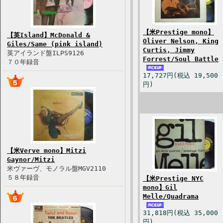
【米Prestige mono】
【英Island】McDonald &
Oliver Nelson, King
Giles/Same (pink island)
Curtis, Jimmy
英アイランド盤ILPS9126
Forrest/Soul Battle
７０年録音
17,727円(税込 19,500
円)
【米Verve mono】Mitzi
Gaynor/Mitzi
米ヴァーヴ、モノラル盤MGV2110
５８年録音
【米Prestige NYC
mono】Gil
Melle/Quadrama
31,818円(税込 35,000
円)