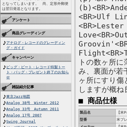
となってしまいます。 尚、定形外郵便
(b)<BR>And
は翌日発送となります。
<BR>Ulf Li
アンケート
<BR>Lester
Love<BR>Ou
商品グレーディング
Groovin'<B
アナログ・レコードのグレーディン
グ・ガイド
Flight<BR>
キャンペーン
トの数ヶ所に
ビッグ・ビート・レコード特製トー
み、裏面が若
ト・バッグ・プレゼント終了のお知ら
せ
ヶ所にすり傷
雑誌紹介記事
しますが概ね
東京Jazz地図
■ 商品仕様
Analog 38号 Winter 2012
Analog 33号 Autumn 2011
製品名
【米Pr
Analog 17号 2007
型番
米プレ
Swing Journal
メーカー
【米Pr