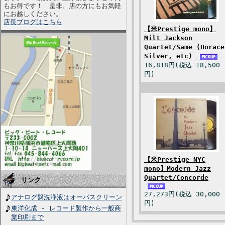
もお得です！ 是非、店の方にもお気軽
にお越しください。
店長ブログはこちら
【米Prestige mono】
Milt Jackson
Quartet/Same (Horace
Silver, etc)
16,818円(税込 18,500
円)
【米Prestige NYC
mono】Modern Jazz
Quartet/Concorde
リンク
27,273円(税込 30,000
アナログ盤洗浄液はオーパスクリーン
円)
東洋化成 - レコード製作から一般商
業印刷まで