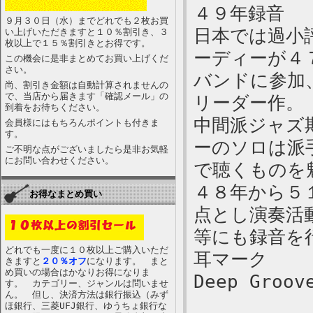
４９年録音
９月３０日（水）までどれでも２枚お買
日本では過小
い上げいただきますと１０％割引き、３
枚以上で１５％割引きとお得です。
ーディーが４
この機会に是非まとめてお買い上げくだ
さい。
バンドに参加
尚、割引き金額は自動計算されませんの
で、当店から届きます「確認メール」の
リーダー作。
到着をお待ちください。
中間派ジャズ
会員様にはもちろんポイントも付きま
す。
ーのソロは派
ご不明な点がございましたら是非お気軽
にお問い合わせください。
で聴くものを
４８年から５
お得なまとめ買い
点とし演奏活
等にも録音を
どれでも一度に１０枚以上ご購入いただ
耳マーク
きますと
２０％オフ
になります。 まと
め買いの場合はかなりお得になりま
Deep Groov
す。 カテゴリー、ジャンルは問いませ
ん。 但し、決済方法は銀行振込（みず
ほ銀行、三菱UFJ銀行、ゆうちょ銀行な