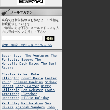
メールマガジン
当店では新着情報やお得なセール情報を
都度配信しています。
ご希望の方は下記にメールアドレスを入
力し登録ボタンを押して下さい。
変更・解除・お知らせはこちら >>
Beach Boys
The Ventures
The
Fantastic Baggys
The
Hondells
Dick Dales
The Surf
Riders
Charlie Parker
Duke
Ellington
Count Basie
Lester
Young
Coleman Hawkins
Sidney
Bechet
Benny Carter
Dizzy
Gillespie
Ben Webster
Louis
Armstrong
Fletcher
Henderson
Billie Holiday
Paul Bley
Mal Waldron
Sam
Rivers
Pharoah Sanders
John