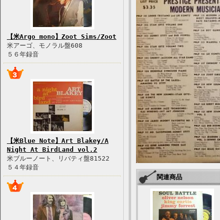
【米Argo mono】Zoot Sims/Zoot
米アーゴ、モノラル盤608
５６年録音
【米Blue Note】Art Blakey/A
Night At BirdLand vol.2
米ブルーノート、リバティ盤81522
５４年録音
関連商品