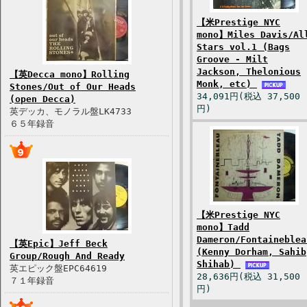
【米Prestige NYC
mono】Miles Davis/Al
Stars vol.1 (Bags
Groove - Milt
Jackson, Thelonious
【英Decca mono】Rolling
Monk, etc)
Stones/Out of Our Heads
34,091円(税込 37,500
(open Decca)
円)
英デッカ、モノラル盤LK4733
６５年録音
【米Prestige NYC
mono】Tadd
Dameron/Fontaineblea
【英Epic】Jeff Beck
(Kenny Dorham, Sahib
Group/Rough And Ready
Shihab)
英エピック盤EPC64619
28,636円(税込 31,500
７１年録音
円)