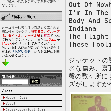
上ご購入いただきますと手数料が無料に
Out Of Now
なります。
I'm In The
「検索」に関して
Body And S
Indiana
カテゴリー検索以外で商品を検索される
際は検索ボックスに
演奏者名、グループ
The Flight
名、タイトル、レーベル等
を
英文
で入れ
て検索してください。 または
♪Jazz
か
These Fool
♪Rock
をクリックしてみてください。
尚、お探しの商品がみつからない場合は
右上の
「お問い合せ」
からお気軽にお問
い合わせください。
ジャケットの
さな傷み、裏
盤の数ヶ所に
商品検索
ズがしますが
Jazz
Modern Jazz
Vocal
Cross-over/Soul Jazz