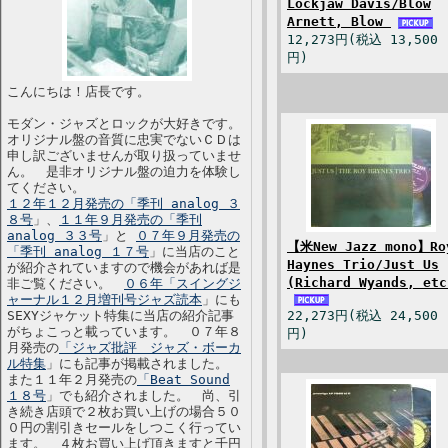
Lockjaw Davis/Blow
Arnett, Blow
12,273円(税込 13,500
円)
こんにちは！店長です。
モダン・ジャズとロックが大好きです。
オリジナル盤の音質に忠実でないＣＤは
申し訳ございませんが取り扱っていませ
ん。 是非オリジナル盤の迫力を体験し
てください。
１２年１２月発売の「季刊 analog ３
８号
」、
１１年９月発売の「季刊
analog ３３号
」と
０７年９月発売の
【米New Jazz mono】Ro
「季刊 analog １７号
」に当店のこと
Haynes Trio/Just Us
が紹介されていますので機会があれば是
(Richard Wyands, etc
非ご覧ください。
０６年「スイングジ
ャーナル１２月増刊号ジャズ読本
」にも
SEXYジャケット特集に当店の紹介記事
22,273円(税込 24,500
がちょこっと載っています。 ０７年８
円)
月発売の
「ジャズ批評 ジャズ・ボーカ
ル特集
」にも記事が掲載されました。
また１１年２月発売の
「Beat Sound
１８号
」でも紹介されました。 尚、引
き続き店頭で２枚お買い上げの場合５０
０円の割引きセールをしつこく行ってい
ます。 ４枚お買い上げ頂きますと千円