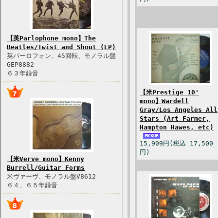
【英Parlophone mono】The
Beatles/Twist and Shout (EP)
英パーロフォン、45回転、モノラル盤
GEP8882
６３年録音
【米Prestige 10'
mono】Wardell
Gray/Los Angeles All
Stars (Art Farmer,
Hampton Hawes, etc)
15,909円(税込 17,500
円)
【米Verve mono】Kenny
Burrell/Guitar Forms
米ヴァーヴ、モノラル盤V8612
６４、６５年録音