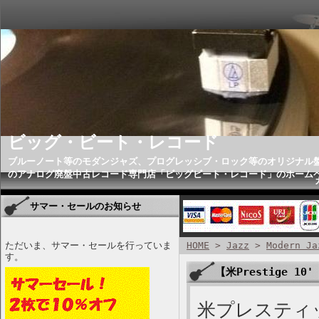
ビッグ・ビート・レコード
ブルーノート等のモダンジャズ、プログレッシブ・ロック等のオリジナル
のアナログ廃盤中古レコード専門店「ビッグビート・レコード」のホーム
サマー・セールのお知らせ
ただいま、サマー・セールを行っていま
HOME
>
Jazz
>
Modern Ja
す。
【米Prestige 10' 
米プレスティッ