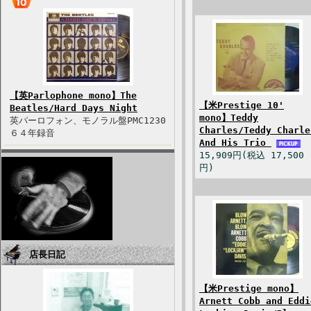
【英Parlophone mono】The
【米Prestige 10'
Beatles/Hard Days Night
mono】Teddy
英パーロフォン、モノラル盤PMC1230
Charles/Teddy Charle
６４年録音
And His Trio
15,909円(税込 17,500
円)
店長日記
【米Prestige mono】
Arnett Cobb and Eddi