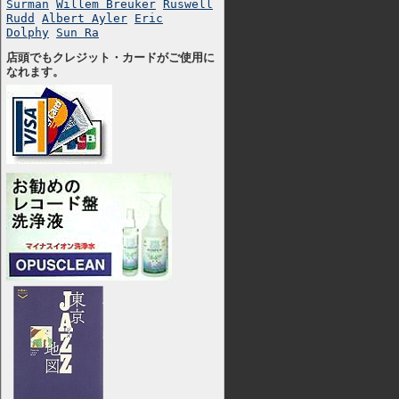
Surman
Willem Breuker
Ruswell
Rudd
Albert Ayler
Eric
Dolphy
Sun Ra
店頭でもクレジット・カードがご使用に
なれます。