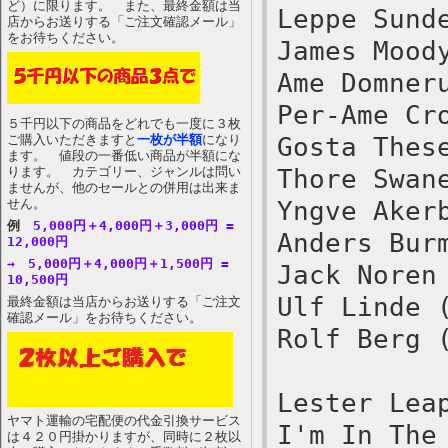
ど）に限ります。 また、最終金額は当
Leppe Sund
店からお送りする「ご注文確認メール」
をお待ちください。
James Mood
Ame Domner
Per-Ame Cr
５千円以下の商品をどれでも一度に３枚
ご購入いただきますと
一枚が半額
になり
Gosta Thes
ます。 値段の一番低い商品が半額にな
ります。 カテゴリー、ジャンルは問い
Thore Swan
ませんが、他のセールとの併用は出来ま
せん。
Yngve Aker
例
5,000円＋4,000円＋3,000円 =
Anders Bur
12,000円
→ 5,000円＋4,000円＋1,500円 =
Jack Noren
10,500円
Ulf Linde 
最終金額は当店からお送りする「ご注文
確認メール」をお待ちください。
Rolf Berg 
Lester Lea
ヤマト運輸の宅配便の代金引換サービス
I'm In The
は４２０円掛かりますが、同時に２枚以