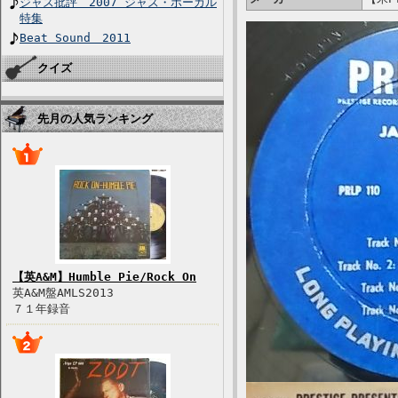
ジャズ批評 2007 ジャズ・ボーカル
特集
Beat Sound 2011
クイズ
先月の人気ランキング
【英A&M】Humble Pie/Rock On
英A&M盤AMLS2013
７１年録音