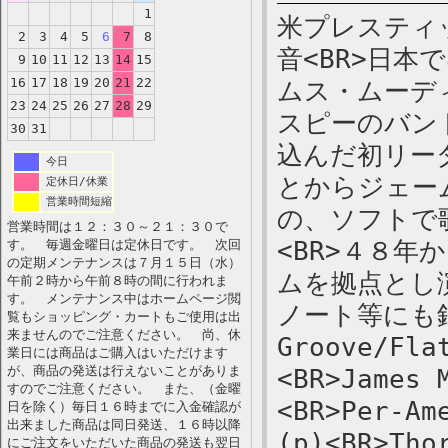
1
米プレスティッ
2
3
4
5
6
7
8
音<BR>日
9
10
11
12
13
14
15
16
17
18
19
20
21
22
ムス・ムーデ
23
24
25
26
27
28
29
スピーのバン
30
31
込んだ初リー
今日
とからジェー
定休日/休業
営業時間短縮
の、ソフトで
営業時間は１２：３０～２１：３０で
<BR>４８
す。 毎週金曜日は定休日です。 次回
の定期メンテナンスは７月１５日（水）
ムを拠点とし
午前２時から午前８時の間に行われま
す。 メンテナンス中はホームページ閲
ノート等にも録
覧もショッピング・カートもご使用は出
来ませんのでご注意ください。 尚、休
Groove/Fla
業日には商品はご購入はいただけます
が、商品の発送は行えないことがありま
<BR>James 
すのでご注意ください。 また、（金曜
<BR>Per-Am
日を除く）毎日１６時までに入金確認が
出来ました商品は同日発送、１６時以降
(p)<BR>Tho
にご注文をいただいた商品の発送も翌日