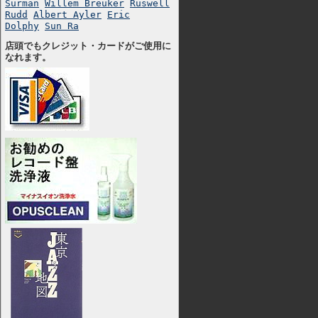
Surman
Willem Breuker
Ruswell
Rudd
Albert Ayler
Eric
Dolphy
Sun Ra
店頭でもクレジット・カードがご使用に
なれます。