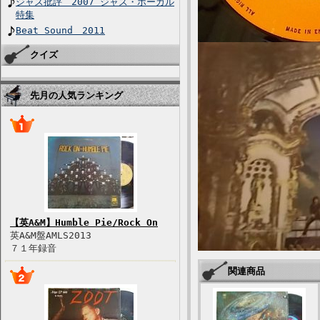
ジャズ批評 2007 ジャズ・ボーカル
特集
Beat Sound 2011
クイズ
先月の人気ランキング
【英A&M】Humble Pie/Rock On
英A&M盤AMLS2013
７１年録音
関連商品