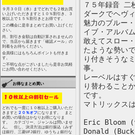
７５年録音 二
９月３０日（水）までどれでも２枚お買
ダークでヘヴ
い上げいただきますと１０％割引き、３
枚以上で１５％割引きとお得です。
魅力のブルー
この機会に是非まとめてお買い上げくだ
さい。
イブ・アルバ
尚、割引き金額は自動計算されませんの
敢えてスロー
で、当店から届きます「確認メール」の
到着をお待ちください。
たような勢い
会員様にはもちろんポイントも付きま
り付きそうな
す。
ご不明な点がございましたら是非お気軽
事。
にお問い合わせください。
レーベルはす
お得なまとめ買い
り替わること
です。
マトリックスはCB
どれでも一度に１０枚以上ご購入いただ
きますと
２０％オフ
になります。 まと
め買いの場合はかなりお得になりま
Eric Bloom (
す。 カテゴリー、ジャンルは問いませ
ん。 但し、決済方法は銀行振込（みず
Donald (Buck
ほ銀行、三菱UFJ銀行、ゆうちょ銀行な