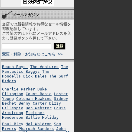
メールマガジン
当店では新着情報やお得なセール情報を
都度配信しています。
ご希望の方は下記にメールアドレスを入
力し登録ボタンを押して下さい。
変更・解除・お知らせはこちら >>
Beach Boys
The Ventures
The
Fantastic Baggys
The
Hondells
Dick Dales
The Surf
Riders
Charlie Parker
Duke
Ellington
Count Basie
Lester
Young
Coleman Hawkins
Sidney
Bechet
Benny Carter
Dizzy
Gillespie
Ben Webster
Louis
Armstrong
Fletcher
Henderson
Billie Holiday
Paul Bley
Mal Waldron
Sam
Rivers
Pharoah Sanders
John