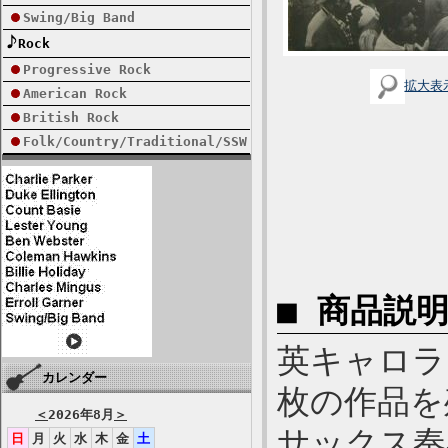
Swing/Big Band
Rock
Progressive Rock
拡大表
American Rock
British Rock
Folk/Country/Traditional/SSW
■ 商品説
英キャロラ
カレンダー
枚の作品を
＜
2026年8月
＞
サックス奏
日
月
火
水
木
金
土