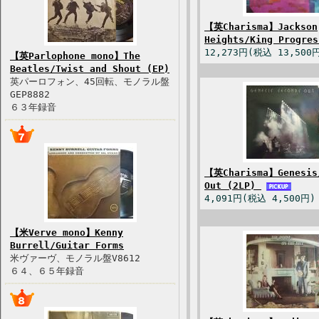
【英Charisma】Jackson
Heights/King Progre
12,273円(税込 13,500
【英Parlophone mono】The
Beatles/Twist and Shout (EP)
英パーロフォン、45回転、モノラル盤
GEP8882
６３年録音
【英Charisma】Genesis
Out (2LP)
4,091円(税込 4,500円)
【米Verve mono】Kenny
Burrell/Guitar Forms
米ヴァーヴ、モノラル盤V8612
６４、６５年録音