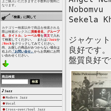
上ご購入いただきますと手数料が無料に
なります。
Nobomvu
Sekela K
「検索」に関して
カテゴリー検索以外で商品を検索される
際は検索ボックスに
演奏者名、グループ
名、タイトル、レーベル等
を
英文
で入れ
ジャケット
て検索してください。 または
♪Jazz
か
♪Rock
をクリックしてみてください。
良好です。
尚、お探しの商品がみつからない場合は
右上の
「お問い合せ」
からお気軽にお問
い合わせください。
盤質良好で
商品検索
Jazz
Modern Jazz
Vocal
Cross-over/Soul Jazz