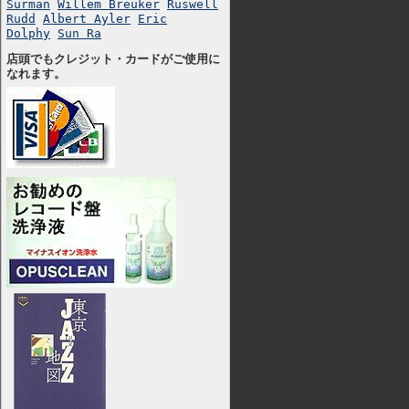
Surman
Willem Breuker
Ruswell
Rudd
Albert Ayler
Eric
Dolphy
Sun Ra
店頭でもクレジット・カードがご使用に
なれます。