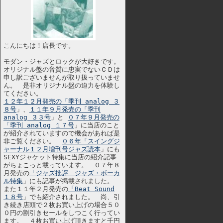
こんにちは！店長です。
モダン・ジャズとロックが大好きです。
オリジナル盤の音質に忠実でないＣＤは
申し訳ございませんが取り扱っていませ
ん。 是非オリジナル盤の迫力を体験し
てください。
１２年１２月発売の「季刊 analog ３
８号
」、
１１年９月発売の「季刊
analog ３３号
」と
０７年９月発売の
「季刊 analog １７号
」に当店のこと
が紹介されていますので機会があれば是
非ご覧ください。
０６年「スイングジ
ャーナル１２月増刊号ジャズ読本
」にも
SEXYジャケット特集に当店の紹介記事
がちょこっと載っています。 ０７年８
月発売の
「ジャズ批評 ジャズ・ボーカ
ル特集
」にも記事が掲載されました。
また１１年２月発売の
「Beat Sound
１８号
」でも紹介されました。 尚、引
き続き店頭で２枚お買い上げの場合５０
０円の割引きセールをしつこく行ってい
ます。 ４枚お買い上げ頂きますと千円