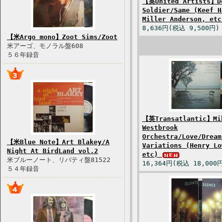
【英United Artists】D
Soldier/Same (Keef H
Miller Anderson, et
8,636円(税込 9,500円)
【米Argo mono】Zoot Sims/Zoot
米アーゴ、モノラル盤608
５６年録音
【英Transatlantic】Mi
Westbrook
Orchestra/Love/Dream
【米Blue Note】Art Blakey/A
Variations (Henry Lo
Night At BirdLand vol.2
etc)
米ブルーノート、リバティ盤81522
16,364円(税込 18,000
５４年録音