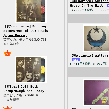
【英Charisma】Audienc
House On The Hill
10,000円(税込 11,000
【英Decca mono】Rolling
Stones/Out of Our Heads
(open Decca)
英デッカ、モノラル盤LK4733
６５年録音
【英Atlantic】Wally/S
5,455円(税込 6,000円)
【英Epic】Jeff Beck
Group/Rough And Ready
英エピック盤EPC64619
７１年録音