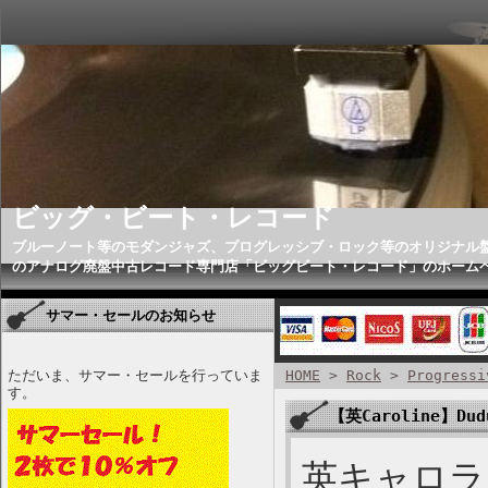
ビッグ・ビート・レコード
ブルーノート等のモダンジャズ、プログレッシブ・ロック等のオリジナル
のアナログ廃盤中古レコード専門店「ビッグビート・レコード」のホーム
サマー・セールのお知らせ
ただいま、サマー・セールを行っていま
HOME
>
Rock
>
Progressi
す。
【英Caroline】Dudu
英キャロライ