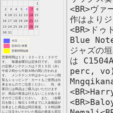
1
<BR>ヴ
2
3
4
5
6
7
8
9
10
11
12
13
14
15
作はよりジ
16
17
18
19
20
21
22
23
24
25
26
27
28
29
<BR>ド
30
31
Blue 
今日
定休日/休業
ジャズの垣
営業時間短縮
営業時間は１２：３０～２１：３０で
は C1504A
す。 毎週金曜日は定休日です。 次回
の定期メンテナンスは７月１５日（水）
perc, vo
午前２時から午前８時の間に行われま
す。 メンテナンス中はホームページ閲
Mngqikan
覧もショッピング・カートもご使用は出
来ませんのでご注意ください。 尚、休
業日には商品はご購入はいただけます
<BR>Harr
が、商品の発送は行えないことがありま
すのでご注意ください。 また、（金曜
<BR>Balo
日を除く）毎日１６時までに入金確認が
出来ました商品は同日発送、１６時以降
Nemali<B
にご注文をいただいた商品の発送も翌日