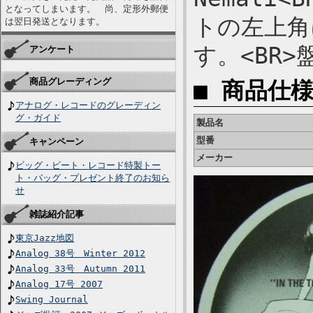
となってしまいます。 尚、定形外郵便
トの左上角
は翌日発送となります。
す。<BR
アンケート
商品グレーディング
■ 商品仕
アナログ・レコードのグレーディン
グ・ガイド
製品名
型番
キャンペーン
メーカー
ビッグ・ビート・レコード特製トー
ト・バッグ・プレゼント終了のお知ら
せ
雑誌紹介記事
東京Jazz地図
Analog 38号 Winter 2012
Analog 33号 Autumn 2011
Analog 17号 2007
Swing Journal