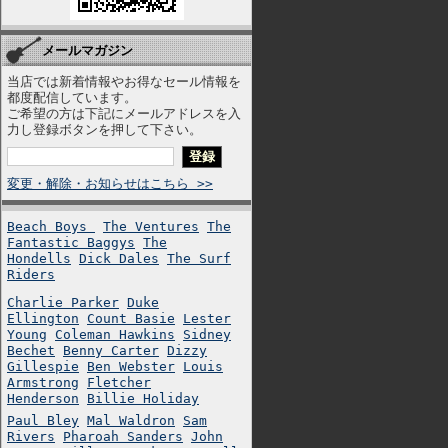
メールマガジン
当店では新着情報やお得なセール情報を
都度配信しています。
ご希望の方は下記にメールアドレスを入
力し登録ボタンを押して下さい。
変更・解除・お知らせはこちら >>
Beach Boys
The Ventures
The
Fantastic Baggys
The
Hondells
Dick Dales
The Surf
Riders
Charlie Parker
Duke
Ellington
Count Basie
Lester
Young
Coleman Hawkins
Sidney
Bechet
Benny Carter
Dizzy
Gillespie
Ben Webster
Louis
Armstrong
Fletcher
Henderson
Billie Holiday
Paul Bley
Mal Waldron
Sam
Rivers
Pharoah Sanders
John