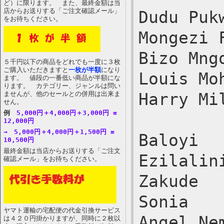
ど）に限ります。 また、最終金額は当
店からお送りする「ご注文確認メール」
Dudu Puk
をお待ちください。
Mongezi 
Bizo Mng
５千円以下の商品をどれでも一度に３枚
ご購入いただきますと
一枚が半額
になり
Louis Mo
ます。 値段の一番低い商品が半額にな
ります。 カテゴリー、ジャンルは問い
ませんが、他のセールとの併用は出来ま
Harry Mi
せん。
例
5,000円＋4,000円＋3,000円 =
12,000円
→ 5,000円＋4,000円＋1,500円 =
Baloyi
10,500円
最終金額は当店からお送りする「ご注文
Ezilalin
確認メール」をお待ちください。
Zakude
Sonia
ヤマト運輸の宅配便の代金引換サービス
Angel Ne
は４２０円掛かりますが、同時に２枚以