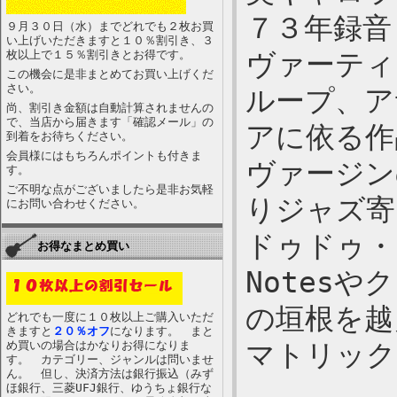
７３年録音
９月３０日（水）までどれでも２枚お買
い上げいただきますと１０％割引き、３
枚以上で１５％割引きとお得です。
ヴァーティ
この機会に是非まとめてお買い上げくだ
さい。
ループ、ア
尚、割引き金額は自動計算されませんの
で、当店から届きます「確認メール」の
アに依る作
到着をお待ちください。
会員様にはもちろんポイントも付きま
ヴァージン
す。
ご不明な点がございましたら是非お気軽
りジャズ寄
にお問い合わせください。
ドゥドゥ・
お得なまとめ買い
Notes
の垣根を越
どれでも一度に１０枚以上ご購入いただ
きますと
２０％オフ
になります。 まと
め買いの場合はかなりお得になりま
マトリックス
す。 カテゴリー、ジャンルは問いませ
ん。 但し、決済方法は銀行振込（みず
ほ銀行、三菱UFJ銀行、ゆうちょ銀行な