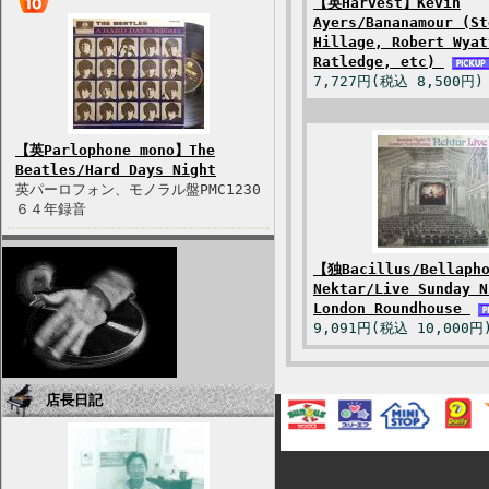
【英Harvest】Kevin
Ayers/Bananamour (St
Hillage, Robert Wyat
Ratledge, etc)
7,727円(税込 8,500円)
【英Parlophone mono】The
Beatles/Hard Days Night
英パーロフォン、モノラル盤PMC1230
６４年録音
【独Bacillus/Bellaph
Nektar/Live Sunday N
London Roundhouse
9,091円(税込 10,000円
店長日記