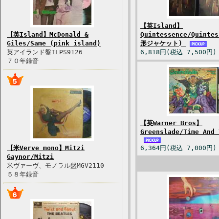
【英Island】
【英Island】McDonald &
Quintessence/Quinte
Giles/Same (pink island)
形ジャケット)
英アイランド盤ILPS9126
6,818円(税込 7,500円)
７０年録音
【英Warner Bros】
Greenslade/Time And 
【米Verve mono】Mitzi
6,364円(税込 7,000円)
Gaynor/Mitzi
米ヴァーヴ、モノラル盤MGV2110
５８年録音