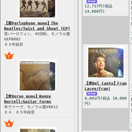
12,727円(税込
14,000円)
【英Parlophone mono】The
Beatles/Twist and Shout (EP)
英パーロフォン、45回転、モノラル盤
GEP8882
６３年録音
【米Bel Canto】Fran
Lacey/Fran!
【米Verve mono】Kenny
9,091円(税込 10,000
Burrell/Guitar Forms
円)
米ヴァーヴ、モノラル盤V8612
６４、６５年録音