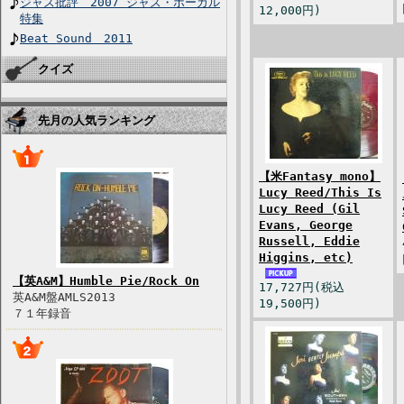
ジャズ批評 2007 ジャズ・ボーカル
12,000円)
特集
Beat Sound 2011
クイズ
先月の人気ランキング
【米Fantasy mono】
Lucy Reed/This Is
Lucy Reed (Gil
Evans, George
Russell, Eddie
Higgins, etc)
【英A&M】Humble Pie/Rock On
17,727円(税込
英A&M盤AMLS2013
19,500円)
７１年録音