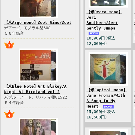
【米Decca mono】
Jeri
【米Argo mono】Zoot Sims/Zoot
Southern/Jeri
米アーゴ、モノラル盤608
Gently Jumps
５６年録音
10,909円(税込
12,000円)
【米Blue Note】Art Blakey/A
【米Capitol mono】
Night At BirdLand vol.2
Jane Froman/With
米ブルーノート、リバティ盤81522
A Song In My
５４年録音
Heart
15,000円(税込
16,500円)