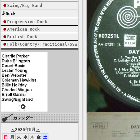
Swing/Big Band
Rock
Progressive Rock
American Rock
British Rock
Folk/Country/Traditional/SSW
カレンダー
＜
2026年8月
＞
日
月
火
水
木
金
土