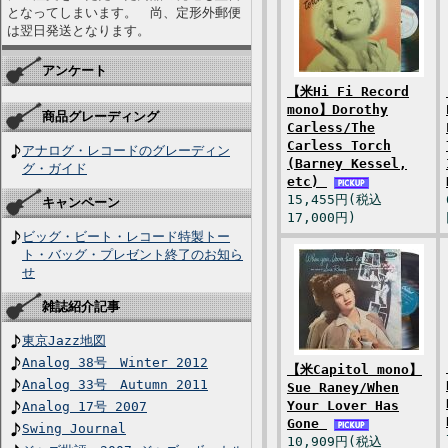
となってしまいます。 尚、定形外郵便
は翌日発送となります。
アンケート
【米Hi Fi Record
mono】Dorothy
商品グレーディング
Carless/The
Carless Torch
アナログ・レコードのグレーディン
(Barney Kessel,
グ・ガイド
etc)
15,455円(税込
キャンペーン
17,000円)
ビッグ・ビート・レコード特製トー
ト・バッグ・プレゼント終了のお知ら
せ
雑誌紹介記事
東京Jazz地図
Analog 38号 Winter 2012
【米Capitol mono】
Analog 33号 Autumn 2011
Sue Raney/When
Your Lover Has
Analog 17号 2007
Gone
Swing Journal
10,909円(税込