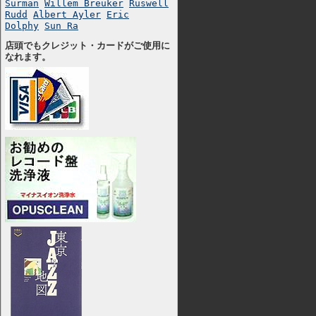
Surman
Willem Breuker
Ruswell
Rudd
Albert Ayler
Eric
Dolphy
Sun Ra
店頭でもクレジット・カードがご使用に
なれます。