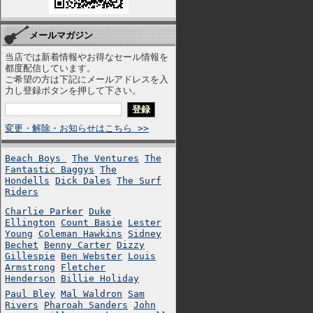
メールマガジン
当店では新着情報やお得なセール情報を
都度配信しています。
ご希望の方は下記にメールアドレスを入
力し登録ボタンを押して下さい。
変更・解除・お知らせはこちら >>
Beach Boys
The Ventures
The
Fantastic Baggys
The
Hondells
Dick Dales
The Surf
Riders
Charlie Parker
Duke
Ellington
Count Basie
Lester
Young
Coleman Hawkins
Sidney
Bechet
Benny Carter
Dizzy
Gillespie
Ben Webster
Louis
Armstrong
Fletcher
Henderson
Billie Holiday
Paul Bley
Mal Waldron
Sam
Rivers
Pharoah Sanders
John