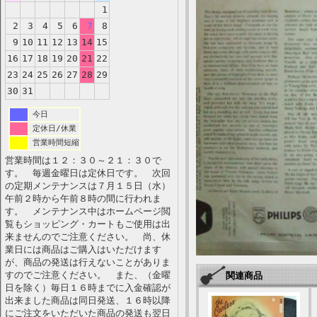
1
2
3
4
5
6
7
8
9
10
11
12
13
14
15
16
17
18
19
20
21
22
23
24
25
26
27
28
29
30
31
今日
定休日/休業
営業時間短縮
営業時間は１２：３０～２１：３０で
す。 毎週金曜日は定休日です。 次回
の定期メンテナンスは７月１５日（水）
午前２時から午前８時の間に行われま
す。 メンテナンス中はホームページ閲
覧もショッピング・カートもご使用は出
来ませんのでご注意ください。 尚、休
業日には商品はご購入はいただけます
が、商品の発送は行えないことがありま
すのでご注意ください。 また、（金曜
関連商品
日を除く）毎日１６時までに入金確認が
出来ました商品は同日発送、１６時以降
にご注文をいただいた商品の発送も翌日