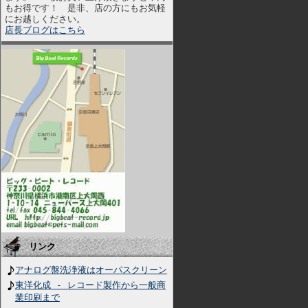
もお得です！ 是非、店の方にもお気軽
にお越しください。
店長ブログはこちら
リンク
アナログ盤洗浄液はオーパスクリーン
東洋化成 - レコード製作から一般商
業印刷まで