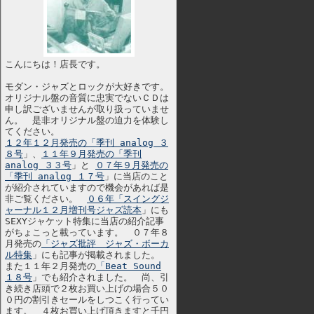
こんにちは！店長です。
モダン・ジャズとロックが大好きです。
オリジナル盤の音質に忠実でないＣＤは
申し訳ございませんが取り扱っていませ
ん。 是非オリジナル盤の迫力を体験し
てください。
１２年１２月発売の「季刊 analog ３
８号
」、
１１年９月発売の「季刊
analog ３３号
」と
０７年９月発売の
「季刊 analog １７号
」に当店のこと
が紹介されていますので機会があれば是
非ご覧ください。
０６年「スイングジ
ャーナル１２月増刊号ジャズ読本
」にも
SEXYジャケット特集に当店の紹介記事
がちょこっと載っています。 ０７年８
月発売の
「ジャズ批評 ジャズ・ボーカ
ル特集
」にも記事が掲載されました。
また１１年２月発売の
「Beat Sound
１８号
」でも紹介されました。 尚、引
き続き店頭で２枚お買い上げの場合５０
０円の割引きセールをしつこく行ってい
ます。 ４枚お買い上げ頂きますと千円