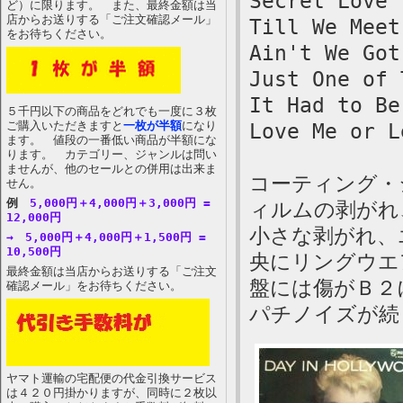
Secret Love
ど）に限ります。 また、最終金額は当
店からお送りする「ご注文確認メール」
Till We Meet
をお待ちください。
Ain't We Got
Just One of 
It Had to Be
５千円以下の商品をどれでも一度に３枚
ご購入いただきますと
一枚が半額
になり
Love Me or L
ます。 値段の一番低い商品が半額にな
ります。 カテゴリー、ジャンルは問い
ませんが、他のセールとの併用は出来ま
コーティング・
せん。
例
5,000円＋4,000円＋3,000円 =
ィルムの剥がれ
12,000円
小さな剥がれ、
→ 5,000円＋4,000円＋1,500円 =
10,500円
央にリングウエ
最終金額は当店からお送りする「ご注文
盤には傷がＢ２
確認メール」をお待ちください。
パチノイズが続
ヤマト運輸の宅配便の代金引換サービス
は４２０円掛かりますが、同時に２枚以