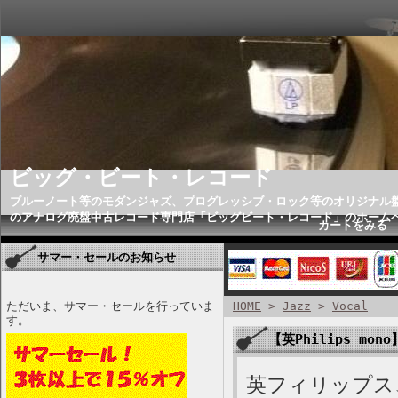
ビッグ・ビート・レコード
ブルーノート等のモダンジャズ、プログレッシブ・ロック等のオリジナル
のアナログ廃盤中古レコード専門店「ビッグビート・レコード」のホーム
カートをみる
サマー・セールのお知らせ
ただいま、サマー・セールを行っていま
HOME
>
Jazz
>
Vocal
す。
【英Philips mono】
英フィリップス、