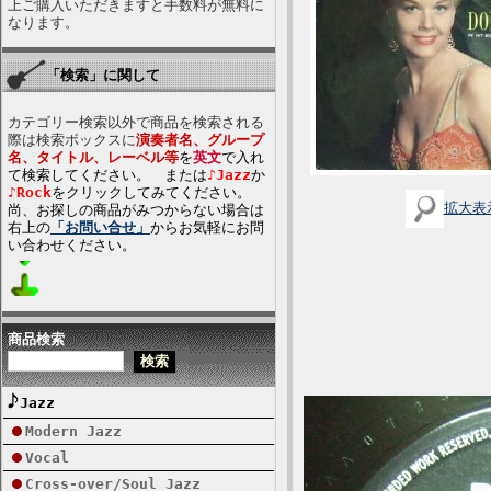
上ご購入いただきますと手数料が無料に
なります。
「検索」に関して
カテゴリー検索以外で商品を検索される
際は検索ボックスに
演奏者名、グループ
名、タイトル、レーベル等
を
英文
で入れ
て検索してください。 または
♪Jazz
か
♪Rock
をクリックしてみてください。
拡大表
尚、お探しの商品がみつからない場合は
右上の
「お問い合せ」
からお気軽にお問
い合わせください。
商品検索
Jazz
Modern Jazz
Vocal
Cross-over/Soul Jazz