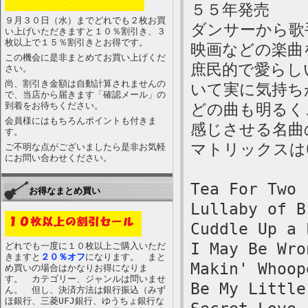
５５年発売
９月３０日（水）までどれでも２枚お買
ダンサーから歌
い上げいただきますと１０％割引き、３
枚以上で１５％割引きとお得です。
映画などの楽曲
この機会に是非まとめてお買い上げくだ
庶民的で愛らし
さい。
尚、割引き金額は自動計算されませんの
いて実に気持ち
で、当店から届きます「確認メール」の
到着をお待ちください。
どの曲も明るく
会員様にはもちろんポイントも付きま
感じさせる名曲
す。
マトリックスは07
ご不明な点がございましたら是非お気軽
にお問い合わせください。
Tea For Two
お得なまとめ買い
Lullaby of B
Cuddle Up a 
I May Be Wro
どれでも一度に１０枚以上ご購入いただ
きますと
２０％オフ
になります。 まと
Makin' Whoop
め買いの場合はかなりお得になりま
す。 カテゴリー、ジャンルは問いませ
Be My Little
ん。 但し、決済方法は銀行振込（みず
ほ銀行、三菱UFJ銀行、ゆうちょ銀行な