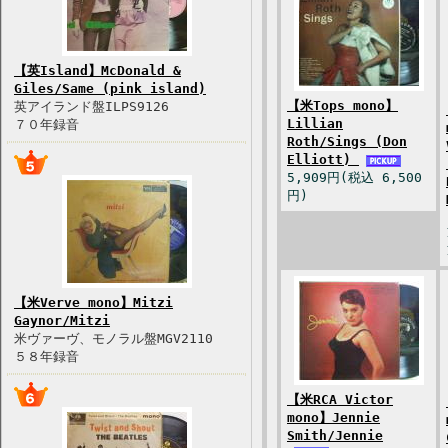
【英Island】McDonald &
Giles/Same (pink island)
【米Tops mono】
英アイランド盤ILPS9126
Lillian
７０年録音
Roth/Sings (Don
Elliott)
5,909円(税込 6,500
円)
【米Verve mono】Mitzi
Gaynor/Mitzi
米ヴァーヴ、モノラル盤MGV2110
５８年録音
【米RCA Victor
mono】Jennie
Smith/Jennie