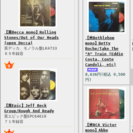
【英Decca mono】Rolling
Stones/Out of Our Heads
【米Bethlehem
(open Decca)
mono】Betty
英デッカ、モノラル盤LK4733
Roche/Take The
６５年録音
"A" Train (Eddie
Costa, Conte
Candoli, etc)
8,636円(税込 9,500
円)
【英Epic】Jeff Beck
Group/Rough And Ready
英エピック盤EPC64619
７１年録音
【米RCA Victor
mono】Abbe