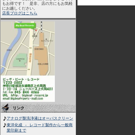
もお得です！ 是非、店の方にもお気軽
にお越しください。
店長ブログはこちら
リンク
アナログ盤洗浄液はオーパスクリーン
東洋化成 - レコード製作から一般商
業印刷まで