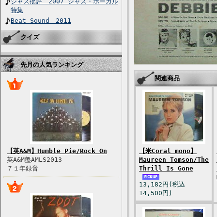
ジャズ批評 2007 ジャズ・ボーカル
特集
Beat Sound 2011
クイズ
先月の人気ランキング
関連商品
【英A&M】Humble Pie/Rock On
【米Coral mono】
英A&M盤AMLS2013
Maureen Tomson/The
７１年録音
Thrill Is Gone
13,182円(税込
14,500円)