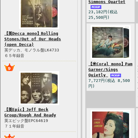
Simmons Quartet
23,182円(税込
25,500円)
【英Decca mono】Rolling
Stones/Out of Our Heads
(open Decca)
英デッカ、モノラル盤LK4733
６５年録音
【米Coral mono】Pam
Garner/Sings
Quietly
7,727円(税込 8,500
円)
【英Epic】Jeff Beck
Group/Rough And Ready
英エピック盤EPC64619
７１年録音