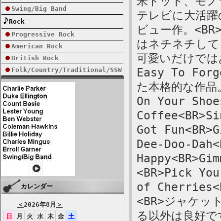
米ドット、モノラ
Swing/Big Band
テレビに大活躍
Rock
ビュー作。<B
Progressive Rock
はネチネチして
American Rock
可愛いだけではあ
British Rock
Folk/Country/Traditional/SSW
Easy To 
た本格的な作品。<B
On Your Shoe
Coffee<BR>Si
Got Fun<BR>G
Dee-Doo-Dah<
Happy<BR>Gim
<BR>Pick You
of Cherries<
カレンダー
<BR>ジャケ
＜
2026年8月
＞
る以外は良好で
日
月
火
水
木
金
土