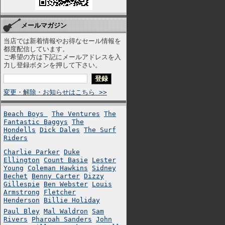
メールマガジン
当店では新着情報やお得なセール情報を
都度配信しています。
ご希望の方は下記にメールアドレスを入
力し登録ボタンを押して下さい。
変更・解除・お知らせはこちら >>
Beach Boys
The Ventures
The
Fantastic Baggys
The
Hondells
Dick Dales
The Surf
Riders
Charlie Parker
Duke
Ellington
Count Basie
Lester
Young
Coleman Hawkins
Sidney
Bechet
Benny Carter
Dizzy
Gillespie
Ben Webster
Louis
Armstrong
Fletcher
Henderson
Billie Holiday
Paul Bley
Mal Waldron
Sam
Rivers
Pharoah Sanders
John