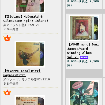
8,636円(税込 9,500
円)
【英Island】McDonald &
Giles/Same (pink island)
英アイランド盤ILPS9126
７０年録音
【米MGM mono】Joni
James/Award
Winning Album
vol.2
8,636円(税込 9,500
円)
【米Verve mono】Mitzi
Gaynor/Mitzi
米ヴァーヴ、モノラル盤MGV2110
５８年録音