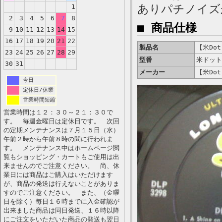
ありパチノイズ
1
2
3
4
5
6
7
8
■ 商品仕様
9
10
11
12
13
14
15
16
17
18
19
20
21
22
製品名
【米Dot 
23
24
25
26
27
28
29
型番
米ドット
30
31
メーカー
【米Dot 
今日
定休日/休業
営業時間短縮
営業時間は１２：３０～２１：３０で
す。 毎週金曜日は定休日です。 次回
の定期メンテナンスは７月１５日（水）
午前２時から午前８時の間に行われま
す。 メンテナンス中はホームページ閲
覧もショッピング・カートもご使用は出
来ませんのでご注意ください。 尚、休
業日には商品はご購入はいただけます
が、商品の発送は行えないことがありま
すのでご注意ください。 また、（金曜
日を除く）毎日１６時までに入金確認が
出来ました商品は同日発送、１６時以降
にご注文をいただいた商品の発送も翌日