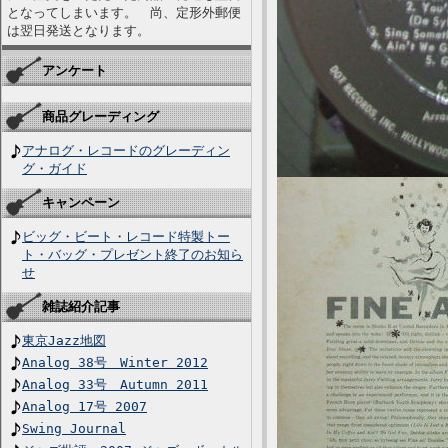
となってしまいます。 尚、定形外郵便
は翌日発送となります。
アンケート
商品グレーディング
アナログ・レコードのグレーディン
グ・ガイド
キャンペーン
ビッグ・ビート・レコード特製トー
ト・バッグ・プレゼント終了のお知ら
せ
雑誌紹介記事
東京Jazz地図
Analog 38号 Winter 2012
Analog 33号 Autumn 2011
Analog 17号 2007
Swing Journal