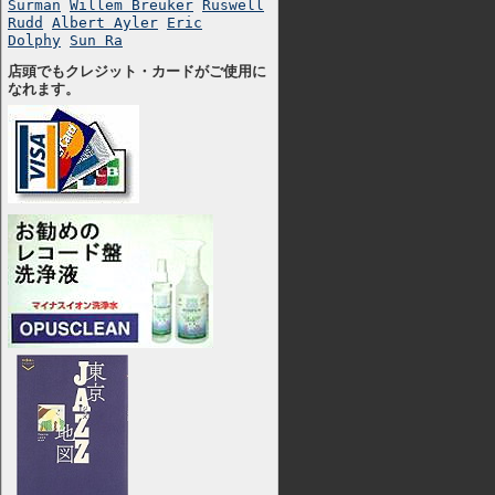
Surman
Willem Breuker
Ruswell
Rudd
Albert Ayler
Eric
Dolphy
Sun Ra
店頭でもクレジット・カードがご使用に
なれます。