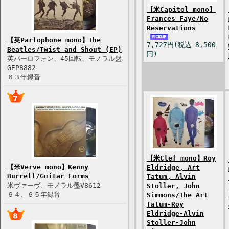
【米Capitol mono】
Frances Faye/No
Reservations
【英Parlophone mono】The
7,727円(税込 8,500
Beatles/Twist and Shout (EP)
円)
英パーロフォン、45回転、モノラル盤
GEP8882
６３年録音
【米Clef mono】Roy
【米Verve mono】Kenny
Eldridge, Art
Burrell/Guitar Forms
Tatum, Alvin
米ヴァーヴ、モノラル盤V8612
Stoller, John
６４、６５年録音
Simmons/The Art
Tatum-Roy
Eldridge-Alvin
Stoller-John