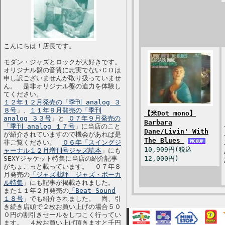
こんにちは！店長です。
モダン・ジャズとロックが大好きです。
オリジナル盤の音質に忠実でないＣＤは
申し訳ございませんが取り扱っていませ
ん。 是非オリジナル盤の迫力を体験し
てください。
１２年１２月発売の「季刊 analog ３
８号
」、
１１年９月発売の「季刊
【米Dot mono】
analog ３３号
」と
０７年９月発売の
Barbara
「季刊 analog １７号
」に当店のこと
Dane/Livin' With
が紹介されていますので機会があれば是
The Blues
非ご覧ください。
０６年「スイングジ
10,909円(税込
ャーナル１２月増刊号ジャズ読本
」にも
SEXYジャケット特集に当店の紹介記事
12,000円)
がちょこっと載っています。 ０７年８
月発売の
「ジャズ批評 ジャズ・ボーカ
ル特集
」にも記事が掲載されました。
また１１年２月発売の
「Beat Sound
１８号
」でも紹介されました。 尚、引
き続き店頭で２枚お買い上げの場合５０
０円の割引きセールをしつこく行ってい
ます。 ４枚お買い上げ頂きますと千円