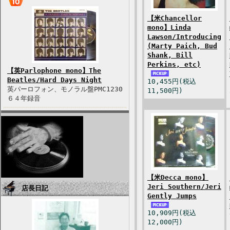
【米Chancellor
mono】Linda
Lawson/Introducing
(Marty Paich, Bud
Shank, Bill
Perkins, etc)
【英Parlophone mono】The
Beatles/Hard Days Night
10,455円(税込
英パーロフォン、モノラル盤PMC1230
11,500円)
６４年録音
【米Decca mono】
Jeri Southern/Jeri
店長日記
Gently Jumps
10,909円(税込
12,000円)