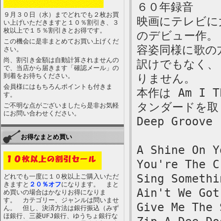
６０年録音
９月３０日（水）までどれでも２枚お買
映画にテレビに
い上げいただきますと１０％割引き、３
枚以上で１５％割引きとお得です。
のデビュー作。
この機会に是非まとめてお買い上げくだ
容姿同様に歌の
さい。
尚、割引き金額は自動計算されませんの
訳けでもなく、
で、当店から届きます「確認メール」の
到着をお待ちください。
りません。
会員様にはもちろんポイントも付きま
本作は Am I T
す。
タンダードを取
ご不明な点がございましたら是非お気軽
にお問い合わせください。
Deep Groove
お得なまとめ買い
A Shine On Y
You're The C
Sing Somethi
どれでも一度に１０枚以上ご購入いただ
きますと
２０％オフ
になります。 まと
Ain't We Got
め買いの場合はかなりお得になりま
す。 カテゴリー、ジャンルは問いませ
Give Me The 
ん。 但し、決済方法は銀行振込（みず
ほ銀行、三菱UFJ銀行、ゆうちょ銀行な