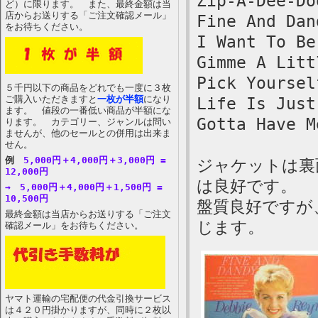
Zip-A-Dee-Do
ど）に限ります。 また、最終金額は当
店からお送りする「ご注文確認メール」
Fine And Dan
をお待ちください。
I Want To Be
Gimme A Litt
Pick Yoursel
５千円以下の商品をどれでも一度に３枚
ご購入いただきますと
一枚が半額
になり
Life Is Just
ます。 値段の一番低い商品が半額にな
Gotta Have M
ります。 カテゴリー、ジャンルは問い
ませんが、他のセールとの併用は出来ま
せん。
例
5,000円＋4,000円＋3,000円 =
ジャケットは裏
12,000円
は良好です。
→ 5,000円＋4,000円＋1,500円 =
10,500円
盤質良好ですが
最終金額は当店からお送りする「ご注文
じます。
確認メール」をお待ちください。
ヤマト運輸の宅配便の代金引換サービス
は４２０円掛かりますが、同時に２枚以