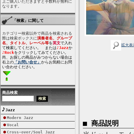
上ご購入いただきますと手数料が無料に
なります。
「検索」に関して
カテゴリー検索以外で商品を検索される
際は検索ボックスに
演奏者名、グループ
名、タイトル、レーベル等
を
英文
で入れ
拡大表
て検索してください。 または
♪Jazz
か
♪Rock
をクリックしてみてください。
尚、お探しの商品がみつからない場合は
右上の
「お問い合せ」
からお気軽にお問
い合わせください。
商品検索
Jazz
Modern Jazz
■ 商品説明
Vocal
Cross-over/Soul Jazz