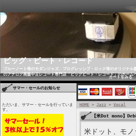
ビッグ・ビート・レコード
ブルーノート等のモダンジャズ、プログレッシブ・ロック等のオリジナル
のアナログ廃盤中古レコード専門店「ビッグビート・レコード」のホーム
カートをみる
サマー・セールのお知らせ
ただいま、サマー・セールを行っていま
HOME
>
Jazz
>
Vocal
す。
【米Dot mono】Debb
米ドット、モノラ