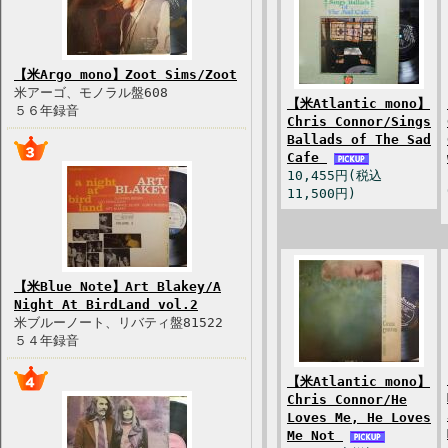
【米Argo mono】Zoot Sims/Zoot
米アーゴ、モノラル盤608
【米Atlantic mono】
５６年録音
Chris Connor/Sings
Ballads of The Sad
Cafe
10,455円(税込
11,500円)
【米Blue Note】Art Blakey/A
Night At BirdLand vol.2
米ブルーノート、リバティ盤81522
５４年録音
【米Atlantic mono】
Chris Connor/He
Loves Me, He Loves
Me Not