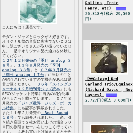
Rollins, Ernie
Henry, etc)
26,818円(税込 29,500
円)
こんにちは！店長です。
モダン・ジャズとロックが大好きです。
オリジナル盤の音質に忠実でないＣＤは
申し訳ございませんが取り扱っていませ
ん。 是非オリジナル盤の迫力を体験し
てください。
１２年１２月発売の「季刊 analog ３
８号
」、
１１年９月発売の「季刊
analog ３３号
」と
０７年９月発売の
「季刊 analog １７号
」に当店のこと
【米Galaxy】Red
が紹介されていますので機会があれば是
非ご覧ください。
０６年「スイングジ
Garland Trio/Equinox
ャーナル１２月増刊号ジャズ読本
」にも
(Richard Davis , Roy
SEXYジャケット特集に当店の紹介記事
Haynes)
がちょこっと載っています。 ０７年８
2,727円(税込 3,000円)
月発売の
「ジャズ批評 ジャズ・ボーカ
ル特集
」にも記事が掲載されました。
また１１年２月発売の
「Beat Sound
１８号
」でも紹介されました。 尚、引
き続き店頭で２枚お買い上げの場合５０
０円の割引きセールをしつこく行ってい
ます。 ４枚お買い上げ頂きますと千円