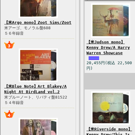
【米Argo mono】Zoot Sims/Zoot
米アーゴ、モノラル盤608
５６年録音
【米Judson mono】
Kenny Drew/A Harry
Warren Showcase
20,455円(税込 22,500
円)
【米Blue Note】Art Blakey/A
Night At BirdLand vol.2
米ブルーノート、リバティ盤81522
５４年録音
【米Riverside mono】
Kenny Drew/This Is