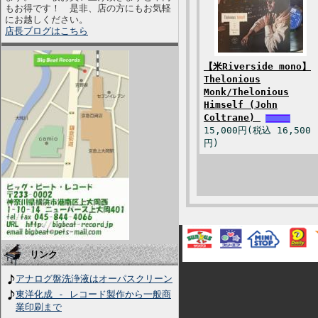
もお得です！ 是非、店の方にもお気軽
にお越しください。
店長ブログはこちら
【米Riverside mono】
Thelonious
Monk/Thelonious
Himself (John
Coltrane)
15,000円(税込 16,500
円)
リンク
アナログ盤洗浄液はオーパスクリーン
東洋化成 - レコード製作から一般商
業印刷まで