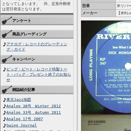
となってしまいます。 尚、定形外郵便
型番
米リバー
は翌日発送となります。
メーカー
【米Riv
アンケート
商品グレーディング
アナログ・レコードのグレーディン
グ・ガイド
キャンペーン
ビッグ・ビート・レコード特製トー
ト・バッグ・プレゼント終了のお知ら
せ
雑誌紹介記事
東京Jazz地図
Analog 38号 Winter 2012
Analog 33号 Autumn 2011
Analog 17号 2007
Swing Journal