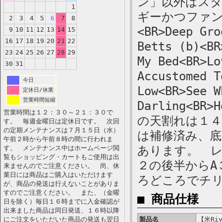
ン」以外はス
1
ギーかつファ
2
3
4
5
6
7
8
<BR>Deep Gro
9
10
11
12
13
14
15
16
17
18
19
20
21
22
Betts (b)<BR
23
24
25
26
27
28
29
My Bed<BR>Lo
30
31
Accustomed T
今日
Low<BR>See W
定休日/休業
営業時間短縮
Darling<BR>
営業時間は１２：３０～２１：３０で
の天割れは１
す。 毎週金曜日は定休日です。 次回
の定期メンテナンスは７月１５日（水）
は補修済み、
午前２時から午前８時の間に行われま
あります。 レ
す。 メンテナンス中はホームページ閲
覧もショッピング・カートもご使用は出
２の後半からA
来ませんのでご注意ください。 尚、休
業日には商品はご購入はいただけます
ろどころでチ
が、商品の発送は行えないことがありま
すのでご注意ください。 また、（金曜
■ 商品仕様
日を除く）毎日１６時までに入金確認が
出来ました商品は同日発送、１６時以降
にご注文をいただいた商品の発送も翌日
製品名
【米Riv