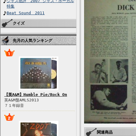
ジャズ批評 2007 ジャズ・ボーカル
特集
Beat Sound 2011
クイズ
先月の人気ランキング
【英A&M】Humble Pie/Rock On
英A&M盤AMLS2013
７１年録音
関連商品