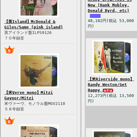
New (Hank Mobley,
Donald Byrd, etc)
48,182円(税込 53,000
【英Island】McDonald &
円)
Giles/Same (pink island)
英アイランド盤ILPS9126
７０年録音
【米Riverside mono】
Randy Weston/Get
Happy
【米Verve mono】Mitzi
12,273円(税込 13,500
Gaynor/Mitzi
円)
米ヴァーヴ、モノラル盤MGV2110
５８年録音