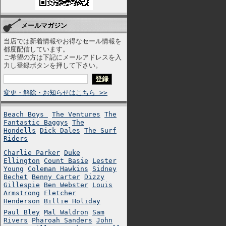
メールマガジン
当店では新着情報やお得なセール情報を
都度配信しています。
ご希望の方は下記にメールアドレスを入
力し登録ボタンを押して下さい。
変更・解除・お知らせはこちら >>
Beach Boys
The Ventures
The
Fantastic Baggys
The
Hondells
Dick Dales
The Surf
Riders
Charlie Parker
Duke
Ellington
Count Basie
Lester
Young
Coleman Hawkins
Sidney
Bechet
Benny Carter
Dizzy
Gillespie
Ben Webster
Louis
Armstrong
Fletcher
Henderson
Billie Holiday
Paul Bley
Mal Waldron
Sam
Rivers
Pharoah Sanders
John