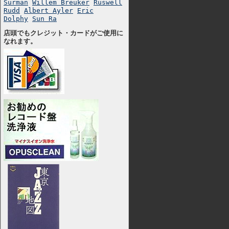
Surman
Willem Breuker
Ruswell
Rudd
Albert Ayler
Eric
Dolphy
Sun Ra
店頭でもクレジット・カードがご使用に
なれます。