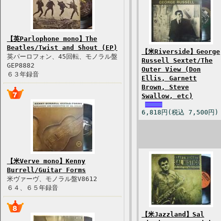
【英Parlophone mono】The
Beatles/Twist and Shout (EP)
【米Riverside】George
英パーロフォン、45回転、モノラル盤
Russell Sextet/The
GEP8882
Outer View (Don
６３年録音
Ellis, Garnett
Brown, Steve
Swallow, etc)
6,818円(税込 7,500円)
【米Verve mono】Kenny
Burrell/Guitar Forms
米ヴァーヴ、モノラル盤V8612
６４、６５年録音
【米Jazzland】Sal