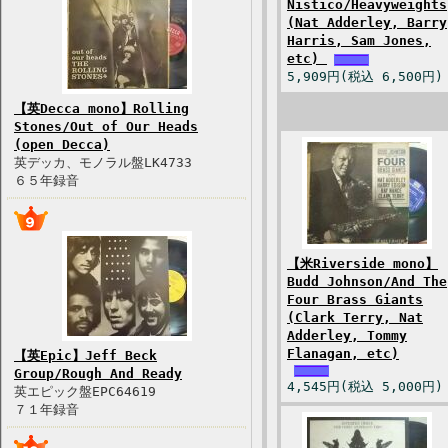
Nistico/Heavyweights
(Nat Adderley, Barry
Harris, Sam Jones,
etc)
5,909円(税込 6,500円)
【英Decca mono】Rolling
Stones/Out of Our Heads
(open Decca)
英デッカ、モノラル盤LK4733
６５年録音
【米Riverside mono】
Budd Johnson/And The
Four Brass Giants
(Clark Terry, Nat
Adderley, Tommy
Flanagan, etc)
【英Epic】Jeff Beck
Group/Rough And Ready
4,545円(税込 5,000円)
英エピック盤EPC64619
７１年録音