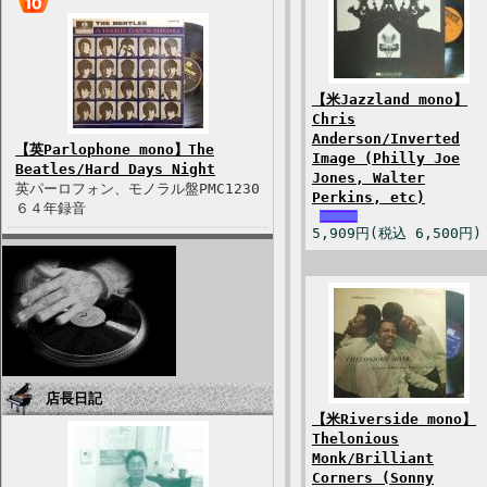
【米Jazzland mono】
Chris
Anderson/Inverted
【英Parlophone mono】The
Image (Philly Joe
Beatles/Hard Days Night
Jones, Walter
英パーロフォン、モノラル盤PMC1230
Perkins, etc)
６４年録音
5,909円(税込 6,500円)
店長日記
【米Riverside mono】
Thelonious
Monk/Brilliant
Corners (Sonny