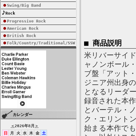
Swing/Big Band
Rock
Progressive Rock
American Rock
British Rock
■ 商品説明
Folk/Country/Traditional/SSW
米リバーサイド、
ャノンボール
ブ盤「アット
ジニア州出身
となるリーダー
録音された本
とバーテル・ノ
カレンダー
ク・エリント
＜
2026年8月
＞
始まる本作で
日
月
火
水
木
金
土