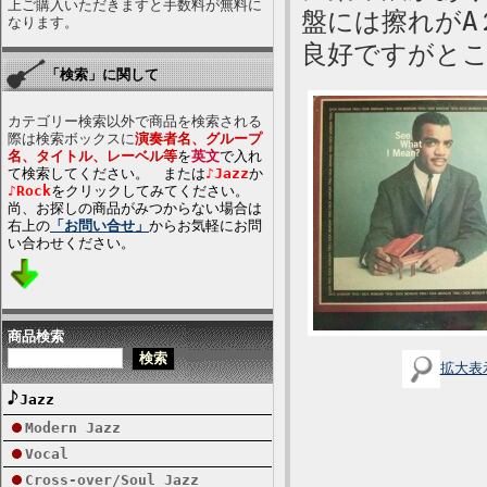
上ご購入いただきますと手数料が無料に
盤には擦れがA
なります。
良好ですがと
「検索」に関して
カテゴリー検索以外で商品を検索される
際は検索ボックスに
演奏者名、グループ
名、タイトル、レーベル等
を
英文
で入れ
て検索してください。 または
♪Jazz
か
♪Rock
をクリックしてみてください。
尚、お探しの商品がみつからない場合は
右上の
「お問い合せ」
からお気軽にお問
い合わせください。
商品検索
拡大表
Jazz
Modern Jazz
Vocal
Cross-over/Soul Jazz