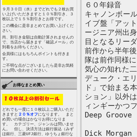
６０年録音
９月３０日（水）までどれでも２枚お買
キャノンボー
い上げいただきますと１０％割引き、３
枚以上で１５％割引きとお得です。
イブ盤「アッ
この機会に是非まとめてお買い上げくだ
さい。
ージニア州出
尚、割引き金額は自動計算されませんの
目となるリー
で、当店から届きます「確認メール」の
到着をお待ちください。
前作から半年
会員様にはもちろんポイントも付きま
隊は前作同様
す。
ご不明な点がございましたら是非お気軽
気心の知れた二
にお問い合わせください。
デューク・エ
お得なまとめ買い
ド」で始まる
ション」以外
ィンギーかつ
どれでも一度に１０枚以上ご購入いただ
Deep Groove
きますと
２０％オフ
になります。 まと
め買いの場合はかなりお得になりま
す。 カテゴリー、ジャンルは問いませ
ん。 但し、決済方法は銀行振込（みず
Dick Morgan 
ほ銀行、三菱UFJ銀行、ゆうちょ銀行な