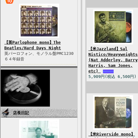
【英Parlophone mono】The
Beatles/Hard Days Night
【米Jazzland】Sal
英パーロフォン、モノラル盤PMC1230
Nistico/Heavyweights
６４年録音
(Nat Adderley, Barry
Harris, Sam Jones,
etc)
5,909円(税込 6,500円)
店長日記
【米Riverside mono】