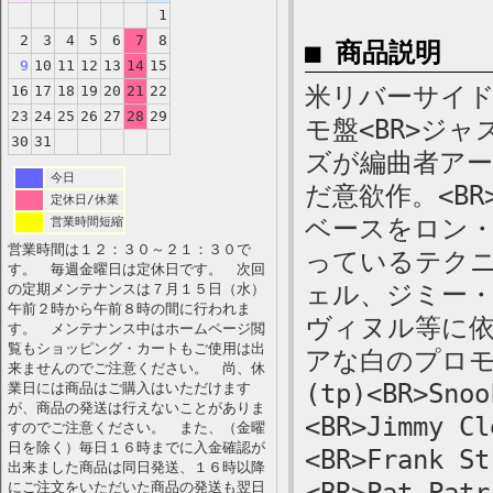
1
2
3
4
5
6
7
8
■ 商品説明
9
10
11
12
13
14
15
米リバーサイド、
16
17
18
19
20
21
22
23
24
25
26
27
28
29
モ盤<BR>ジ
30
31
ズが編曲者ア
今日
だ意欲作。<B
定休日/休業
ベースをロン
営業時間短縮
営業時間は１２：３０～２１：３０で
っているテクニ
す。 毎週金曜日は定休日です。 次回
ェル、ジミー
の定期メンテナンスは７月１５日（水）
午前２時から午前８時の間に行われま
ヴィヌル等に依
す。 メンテナンス中はホームページ閲
覧もショッピング・カートもご使用は出
アな白のプロモ・レ
来ませんのでご注意ください。 尚、休
(tp)<BR>Snoo
業日には商品はご購入はいただけます
が、商品の発送は行えないことがありま
<BR>Jimmy Cl
すのでご注意ください。 また、（金曜
日を除く）毎日１６時までに入金確認が
<BR>Frank St
出来ました商品は同日発送、１６時以降
にご注文をいただいた商品の発送も翌日