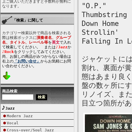
上ご購入いただきますと手数料が無料に
"O.P."
なります。
Thumbstring
「検索」に関して
Down Home
Strollin'
カテゴリー検索以外で商品を検索される
際は検索ボックスに
演奏者名、グループ
Falling In L
名、タイトル、レーベル等
を
英文
で入れ
て検索してください。 または
♪Jazz
か
♪Rock
をクリックしてみてください。
尚、お探しの商品がみつからない場合は
ジャケットに
右上の
「お問い合せ」
からお気軽にお問
い合わせください。
割れ、裏面が
態はあまり良
盤の数ヶ所に
商品検索
リノイズ、ま
目立つ箇所が
Jazz
Modern Jazz
Vocal
Cross-over/Soul Jazz