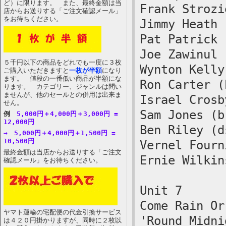
ど）に限ります。 また、最終金額は当
Frank Strozi
店からお送りする「ご注文確認メール」
をお待ちください。
Jimmy Heath 
Pat Patrick 
Joe Zawinul 
５千円以下の商品をどれでも一度に３枚
Wynton Kelly
ご購入いただきますと
一枚が半額
になり
ます。 値段の一番低い商品が半額にな
Ron Carter (
ります。 カテゴリー、ジャンルは問い
ませんが、他のセールとの併用は出来ま
Israel Crosb
せん。
Sam Jones (b
例
5,000円＋4,000円＋3,000円 =
12,000円
Ben Riley (d
→ 5,000円＋4,000円＋1,500円 =
10,500円
Vernel Fourn
最終金額は当店からお送りする「ご注文
Ernie Wilkin
確認メール」をお待ちください。
Unit 7
Come Rain Or
ヤマト運輸の宅配便の代金引換サービス
'Round Midni
は４２０円掛かりますが、同時に２枚以