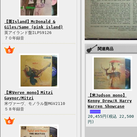
【英Island】McDonald &
Giles/Same (pink island)
英アイランド盤ILPS9126
７０年録音
関連商品
【米Verve mono】Mitzi
【米Judson mono】
Gaynor/Mitzi
Kenny Drew/A Harry
米ヴァーヴ、モノラル盤MGV2110
Warren Showcase
５８年録音
20,455円(税込 22,500
円)