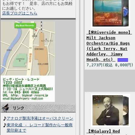
もお得です！ 是非、店の方にもお気軽
にお越しください。
店長ブログはこちら
【米Riverside mono】
Milt Jackson
Orchestra/Big Bags
(Clark Terry, Nat
Adderley, Jimmy
Heath, etc)
7,273円(税込 8,000円)
リンク
アナログ盤洗浄液はオーパスクリーン
東洋化成 - レコード製作から一般商
業印刷まで
【米Galaxy】Red