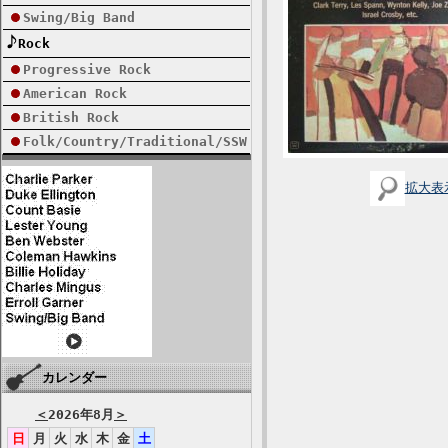
Swing/Big Band
Rock
Progressive Rock
American Rock
British Rock
Folk/Country/Traditional/SSW
拡大表
カレンダー
＜
2026年8月
＞
日
月
火
水
木
金
土