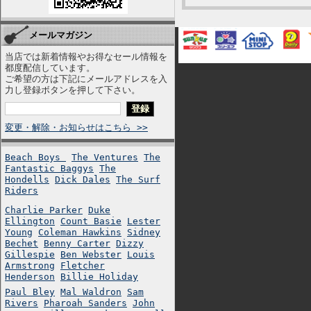
メールマガジン
当店では新着情報やお得なセール情報を
都度配信しています。
ご希望の方は下記にメールアドレスを入
力し登録ボタンを押して下さい。
変更・解除・お知らせはこちら >>
Beach Boys
The Ventures
The
Fantastic Baggys
The
Hondells
Dick Dales
The Surf
Riders
Charlie Parker
Duke
Ellington
Count Basie
Lester
Young
Coleman Hawkins
Sidney
Bechet
Benny Carter
Dizzy
Gillespie
Ben Webster
Louis
Armstrong
Fletcher
Henderson
Billie Holiday
Paul Bley
Mal Waldron
Sam
Rivers
Pharoah Sanders
John