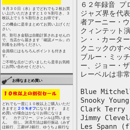
６２年録音 プ
９月３０日（水）までどれでも２枚お買
ジャズ界を代
い上げいただきますと１０％割引き、３
枚以上で１５％割引きとお得です。
者アーニー・
この機会に是非まとめてお買い上げくだ
さい。
クィンテット
尚、割引き金額は自動計算されませんの
ン・・カータ
で、当店から届きます「確認メール」の
到着をお待ちください。
クニックのす
会員様にはもちろんポイントも付きま
ブルー・ミッ
す。
ご不明な点がございましたら是非お気軽
ー、ジョー・
にお問い合わせください。
レーベルは非
お得なまとめ買い
Blue Mitchel
Snooky Young
どれでも一度に１０枚以上ご購入いただ
Clark Terry 
きますと
２０％オフ
になります。 まと
め買いの場合はかなりお得になりま
Jimmy Clevel
す。 カテゴリー、ジャンルは問いませ
ん。 但し、決済方法は銀行振込（みず
Les Spann (f
ほ銀行、三菱UFJ銀行、ゆうちょ銀行な