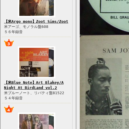
【米Argo mono】Zoot Sims/Zoot
米アーゴ、モノラル盤608
５６年録音
【米Blue Note】Art Blakey/A
Night At BirdLand vol.2
米ブルーノート、リバティ盤81522
５４年録音