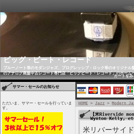
ビッグ・ビート・レコード
ブルーノート等のモダンジャズ、プログレッシブ・ロック等のオリジナル
のアナログ廃盤中古レコード専門店「ビッグビート・レコード」のホーム
カートをみ
サマー・セールのお知らせ
ただいま、サマー・セールを行っていま
HOME
>
Jazz
>
Modern Ja
す。
【米Riverside mon
Wynton Kelly, e
米リバーサイド、