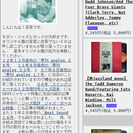
Budd Johnson/And The
Four Brass Giants
(Clark Terry, Nat
Adderley, Tommy
Flanagan, etc)
こんにちは！店長です。
4,545円(税込 5,000円)
モダン・ジャズとロックが大好きです。
オリジナル盤の音質に忠実でないＣＤは
申し訳ございませんが取り扱っていませ
ん。 是非オリジナル盤の迫力を体験し
てください。
１２年１２月発売の「季刊 analog ３
８号
」、
１１年９月発売の「季刊
analog ３３号
」と
０７年９月発売の
「季刊 analog １７号
」に当店のこと
【米Jazzland mono】
が紹介されていますので機会があれば是
The Tadd Dameron
非ご覧ください。
０６年「スイングジ
ャーナル１２月増刊号ジャズ読本
」にも
Band/Featuring Fats
SEXYジャケット特集に当店の紹介記事
Navarro, Kai
がちょこっと載っています。 ０７年８
Winding, Milt
月発売の
「ジャズ批評 ジャズ・ボーカ
Jackson
ル特集
」にも記事が掲載されました。
4,545円(税込 5,000円)
また１１年２月発売の
「Beat Sound
１８号
」でも紹介されました。 尚、引
き続き店頭で２枚お買い上げの場合５０
０円の割引きセールをしつこく行ってい
ます。 ４枚お買い上げ頂きますと千円