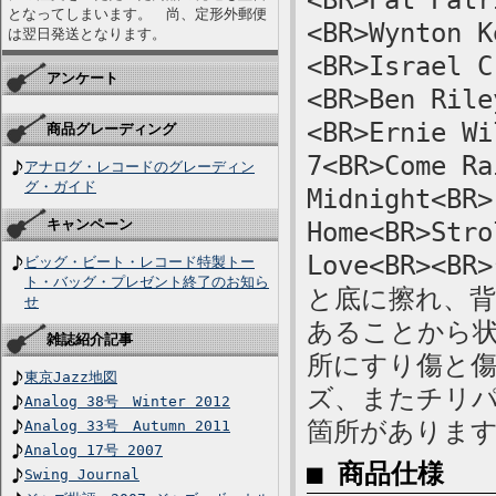
<BR>Pat Patr
となってしまいます。 尚、定形外郵便
<BR>Wynton K
は翌日発送となります。
<BR>Israel C
アンケート
<BR>Ben Rile
<BR>Ernie Wi
商品グレーディング
7<BR>Come Ra
アナログ・レコードのグレーディン
グ・ガイド
Midnight<BR>
キャンペーン
Home<BR>Stro
Love<BR>
ビッグ・ビート・レコード特製トー
ト・バッグ・プレゼント終了のお知ら
と底に擦れ、
せ
あることから状
雑誌紹介記事
所にすり傷と
東京Jazz地図
ズ、またチリ
Analog 38号 Winter 2012
箇所がありま
Analog 33号 Autumn 2011
Analog 17号 2007
■ 商品仕様
Swing Journal