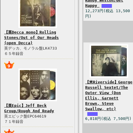
Randy Weston/Get
Happy
12,273円(税込 13,500
円)
【英Decca mono】Rolling
Stones/Out of Our Heads
(open Decca)
英デッカ、モノラル盤LK4733
６５年録音
【米Riverside】George
Russell Sextet/The
Outer View (Don
Ellis, Garnett
Brown, Steve
【英Epic】Jeff Beck
Swallow, etc)
Group/Rough And Ready
英エピック盤EPC64619
6,818円(税込 7,500円)
７１年録音