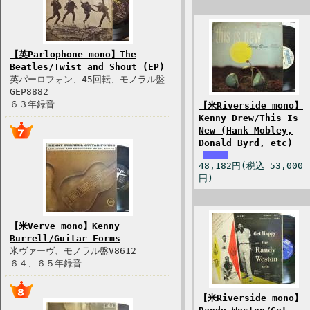
【英Parlophone mono】The
Beatles/Twist and Shout (EP)
英パーロフォン、45回転、モノラル盤
GEP8882
６３年録音
【米Riverside mono】
Kenny Drew/This Is
New (Hank Mobley,
Donald Byrd, etc)
48,182円(税込 53,000
円)
【米Verve mono】Kenny
Burrell/Guitar Forms
米ヴァーヴ、モノラル盤V8612
６４、６５年録音
【米Riverside mono】