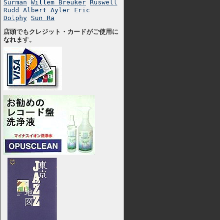
Surman
Willem Breuker
Ruswell
Rudd
Albert Ayler
Eric
Dolphy
Sun Ra
店頭でもクレジット・カードがご使用に
なれます。