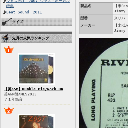
ジャズ批評 2007 ジャズ・ボーカル
特集
製品名
【米Riv
Jimmy 
Beat Sound 2011
型番
米リバー
クイズ
メーカー
【米Riv
Jimmy 
先月の人気ランキング
【英A&M】Humble Pie/Rock On
英A&M盤AMLS2013
７１年録音