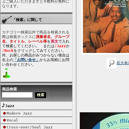
上ご購入いただきますと手数料が無料に
なります。
「検索」に関して
カテゴリー検索以外で商品を検索される
際は検索ボックスに
演奏者名、グループ
名、タイトル、レーベル等
を
英文
で入れ
て検索してください。 または
♪Jazz
か
♪Rock
をクリックしてみてください。
尚、お探しの商品がみつからない場合は
右上の
「お問い合せ」
からお気軽にお問
拡大表
い合わせください。
商品検索
Jazz
Modern Jazz
Vocal
Cross-over/Soul Jazz