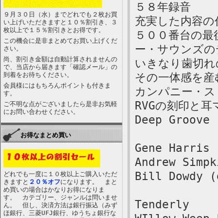
５８年録音
９月３０日（水）までどれでも２枚お買
充実した内容の
い上げいただきますと１０％割引き、３
枚以上で１５％割引きとお得です。
５００番台の最
この機会に是非まとめてお買い上げくだ
ー・サウンズの
さい。
尚、割引き金額は自動計算されませんの
いきなり歯切れ
で、当店から届きます「確認メール」の
到着をお待ちください。
その一体感を産
会員様にはもちろんポイントも付きま
カンパニー・ス
す。
RVGの刻印と耳
ご不明な点がございましたら是非お気軽
にお問い合わせください。
Deep Groove
お得なまとめ買い
Gene Harris 
Andrew Simpk
Bill Dowdy (
どれでも一度に１０枚以上ご購入いただ
きますと
２０％オフ
になります。 まと
め買いの場合はかなりお得になりま
す。 カテゴリー、ジャンルは問いませ
Tenderly
ん。 但し、決済方法は銀行振込（みず
ほ銀行、三菱UFJ銀行、ゆうちょ銀行な