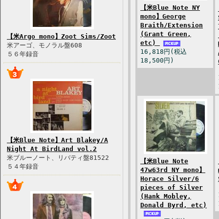
【米Blue Note NY
mono】George
Braith/Extension
(Grant Green,
【米Argo mono】Zoot Sims/Zoot
etc)
米アーゴ、モノラル盤608
16,818円(税込
５６年録音
18,500円)
【米Blue Note】Art Blakey/A
Night At BirdLand vol.2
米ブルーノート、リバティ盤81522
【米Blue Note
５４年録音
47w63rd NY mono】
Horace Silver/6
pieces of Silver
(Hank Mobley,
Donald Byrd, etc)