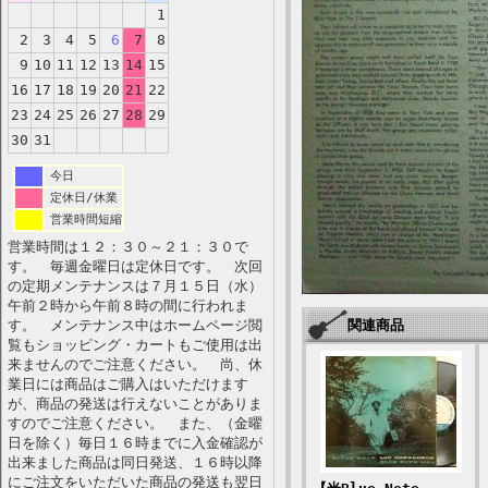
1
2
3
4
5
6
7
8
9
10
11
12
13
14
15
16
17
18
19
20
21
22
23
24
25
26
27
28
29
30
31
今日
定休日/休業
営業時間短縮
営業時間は１２：３０～２１：３０で
す。 毎週金曜日は定休日です。 次回
の定期メンテナンスは７月１５日（水）
午前２時から午前８時の間に行われま
す。 メンテナンス中はホームページ閲
関連商品
覧もショッピング・カートもご使用は出
来ませんのでご注意ください。 尚、休
業日には商品はご購入はいただけます
が、商品の発送は行えないことがありま
すのでご注意ください。 また、（金曜
日を除く）毎日１６時までに入金確認が
出来ました商品は同日発送、１６時以降
にご注文をいただいた商品の発送も翌日