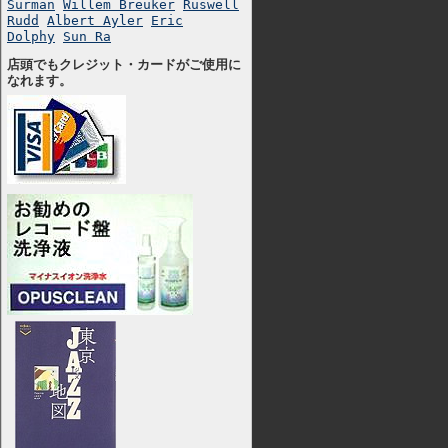
Surman
Willem Breuker
Ruswell
Rudd
Albert Ayler
Eric
Dolphy
Sun Ra
店頭でもクレジット・カードがご使用に
なれます。