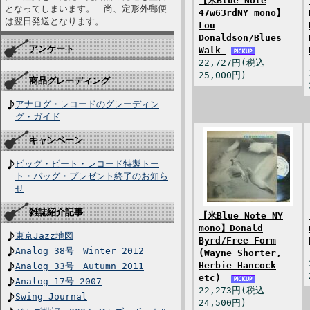
【米Blue Note
となってしまいます。 尚、定形外郵便
47w63rdNY mono】
は翌日発送となります。
Lou
Donaldson/Blues
アンケート
Walk
22,727円(税込
25,000円)
商品グレーディング
アナログ・レコードのグレーディン
グ・ガイド
キャンペーン
ビッグ・ビート・レコード特製トー
ト・バッグ・プレゼント終了のお知ら
せ
雑誌紹介記事
【米Blue Note NY
mono】Donald
東京Jazz地図
Byrd/Free Form
Analog 38号 Winter 2012
(Wayne Shorter,
Herbie Hancock
Analog 33号 Autumn 2011
etc)
Analog 17号 2007
22,273円(税込
Swing Journal
24,500円)