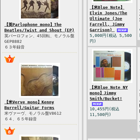
【米Blue Note】
Elvin Jones/The
Ultimate (Joe
Farrell, Jimmy
【英Parlophone mono】The
Garrison)
Beatles/Twist and Shout (EP)
5,000円(税込 5,500
英パーロフォン、45回転、モノラル盤
円)
GEP8882
６３年録音
【米Blue Note NY
mono】Jimmy
Smith/Bucket!
【米Verve mono】Kenny
Burrell/Guitar Forms
10,455円(税込
米ヴァーヴ、モノラル盤V8612
11,500円)
６４、６５年録音