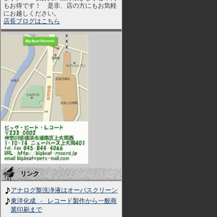
もお得です！ 是非、店の方にもお気軽
にお越しください。
店長ブログはこちら
リンク
アナログ盤洗浄液はオーパスクリーン
東洋化成 - レコード製作から一般商
業印刷まで