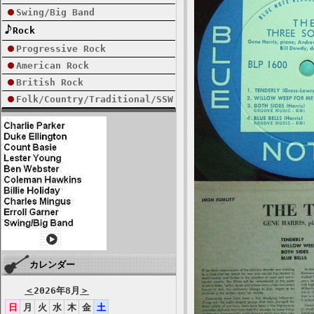
Swing/Big Band
Rock
Progressive Rock
American Rock
British Rock
Folk/Country/Traditional/SSW
カレンダー
＜
2026年8月
＞
日
月
火
水
木
金
土