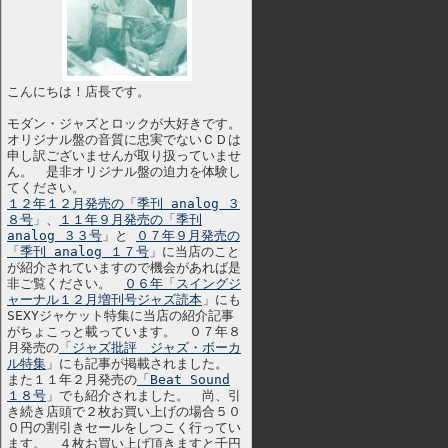
こんにちは！店長です。
モダン・ジャズとロックが大好きです。
オリジナル盤の音質に忠実でないＣＤは
申し訳ございませんが取り扱っていませ
ん。 是非オリジナル盤の迫力を体験し
てください。
１２年１２月発売の「季刊 analog ３
８号
」、
１１年９月発売の「季刊
analog ３３号
」と
０７年９月発売の
「季刊 analog １７号
」に当店のこと
が紹介されていますので機会があれば是
非ご覧ください。
０６年「スイングジ
ャーナル１２月増刊号ジャズ読本
」にも
SEXYジャケット特集に当店の紹介記事
がちょこっと載っています。 ０７年８
月発売の
「ジャズ批評 ジャズ・ボーカ
ル特集
」にも記事が掲載されました。
また１１年２月発売の
「Beat Sound
１８号
」でも紹介されました。 尚、引
き続き店頭で２枚お買い上げの場合５０
０円の割引きセールをしつこく行ってい
ます。 ４枚お買い上げ頂きますと千円