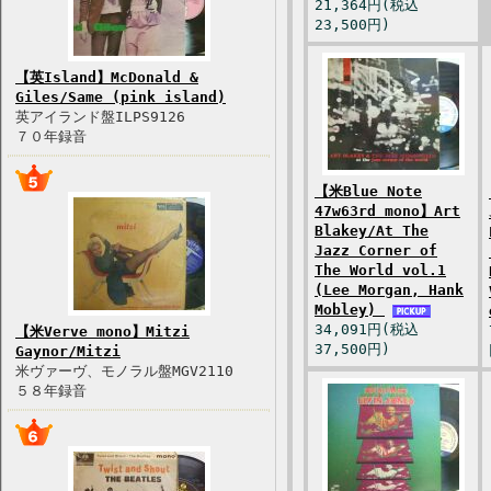
21,364円(税込
23,500円)
【英Island】McDonald &
Giles/Same (pink island)
英アイランド盤ILPS9126
７０年録音
【米Blue Note
47w63rd mono】Art
Blakey/At The
Jazz Corner of
The World vol.1
(Lee Morgan, Hank
Mobley)
34,091円(税込
【米Verve mono】Mitzi
37,500円)
Gaynor/Mitzi
米ヴァーヴ、モノラル盤MGV2110
５８年録音