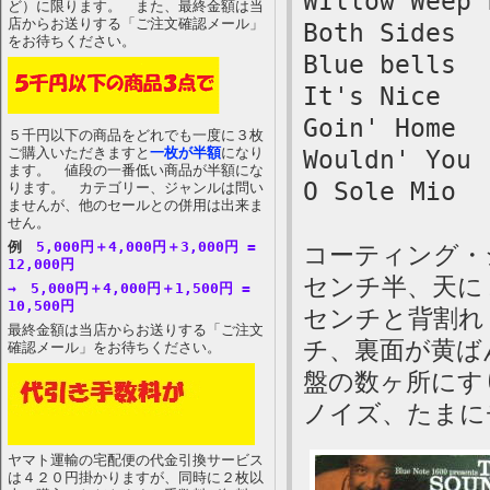
WIllow Weep 
ど）に限ります。 また、最終金額は当
店からお送りする「ご注文確認メール」
Both Sides
をお待ちください。
Blue bells
It's Nice
Goin' Home
５千円以下の商品をどれでも一度に３枚
ご購入いただきますと
一枚が半額
になり
Wouldn' You
ます。 値段の一番低い商品が半額にな
O Sole Mio
ります。 カテゴリー、ジャンルは問い
ませんが、他のセールとの併用は出来ま
せん。
例
5,000円＋4,000円＋3,000円 =
コーティング・
12,000円
センチ半、天に
→ 5,000円＋4,000円＋1,500円 =
10,500円
センチと背割れ
最終金額は当店からお送りする「ご注文
チ、裏面が黄ば
確認メール」をお待ちください。
盤の数ヶ所にす
ノイズ、たまに
ヤマト運輸の宅配便の代金引換サービス
は４２０円掛かりますが、同時に２枚以