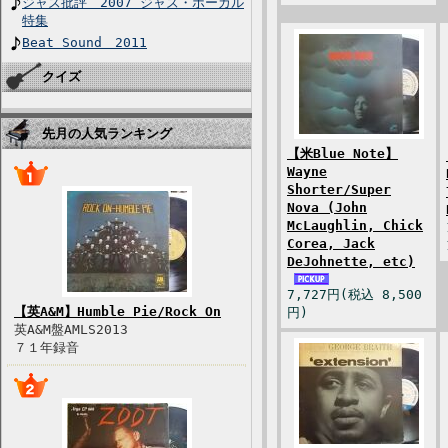
ジャズ批評 2007 ジャズ・ボーカル
特集
Beat Sound 2011
クイズ
先月の人気ランキング
【米Blue Note】
Wayne
Shorter/Super
Nova (John
McLaughlin, Chick
Corea, Jack
DeJohnette, etc)
7,727円(税込 8,500
【英A&M】Humble Pie/Rock On
円)
英A&M盤AMLS2013
７１年録音