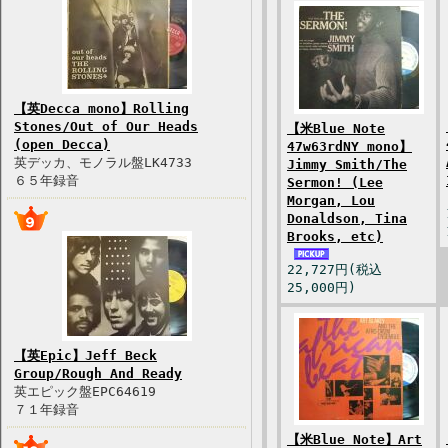
【英Decca mono】Rolling
Stones/Out of Our Heads
【米Blue Note
(open Decca)
47w63rdNY mono】
英デッカ、モノラル盤LK4733
Jimmy Smith/The
６５年録音
Sermon! (Lee
Morgan, Lou
Donaldson, Tina
Brooks, etc)
22,727円(税込
25,000円)
【英Epic】Jeff Beck
Group/Rough And Ready
英エピック盤EPC64619
７１年録音
【米Blue Note】Art