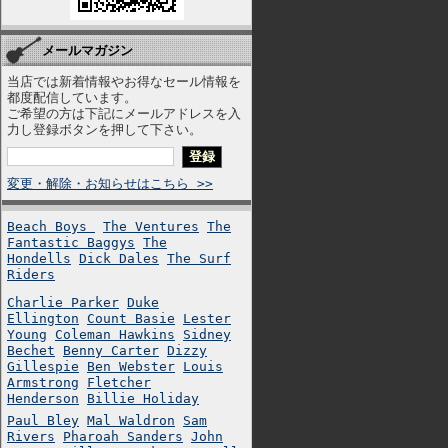
メールマガジン
当店では新着情報やお得なセール情報を
都度配信しています。
ご希望の方は下記にメールアドレスを入
力し登録ボタンを押して下さい。
変更・解除・お知らせはこちら >>
Beach Boys
The Ventures
The
Fantastic Baggys
The
Hondells
Dick Dales
The Surf
Riders
Charlie Parker
Duke
Ellington
Count Basie
Lester
Young
Coleman Hawkins
Sidney
Bechet
Benny Carter
Dizzy
Gillespie
Ben Webster
Louis
Armstrong
Fletcher
Henderson
Billie Holiday
Paul Bley
Mal Waldron
Sam
Rivers
Pharoah Sanders
John