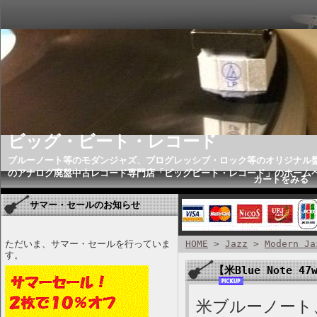
ビッグ・ビート・レコード
ブルーノート等のモダンジャズ、プログレッシブ・ロック等のオリジナル
のアナログ廃盤中古レコード専門店「ビッグビート・レコード」のホーム
カートをみる
サマー・セールのお知らせ
ただいま、サマー・セールを行っていま
HOME
>
Jazz
>
Modern Ja
す。
【米Blue Note 47w
米ブルーノート、