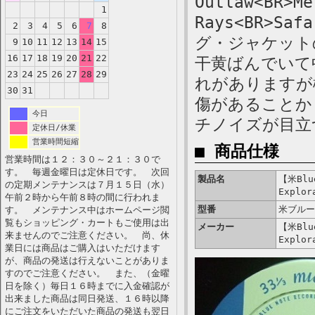
Outlaw<BR>Me
1
Rays<BR>Saf
2
3
4
5
6
7
8
グ・ジャケット
9
10
11
12
13
14
15
16
17
18
19
20
21
22
干黄ばんでいて
23
24
25
26
27
28
29
れがありますが
30
31
傷があることか
今日
チノイズが目立
定休日/休業
営業時間短縮
■ 商品仕様
営業時間は１２：３０～２１：３０で
す。 毎週金曜日は定休日です。 次回
製品名
【米Blue
の定期メンテナンスは７月１５日（水）
Explor
午前２時から午前８時の間に行われま
型番
米ブルー
す。 メンテナンス中はホームページ閲
覧もショッピング・カートもご使用は出
メーカー
【米Blue
来ませんのでご注意ください。 尚、休
Explor
業日には商品はご購入はいただけます
が、商品の発送は行えないことがありま
すのでご注意ください。 また、（金曜
日を除く）毎日１６時までに入金確認が
出来ました商品は同日発送、１６時以降
にご注文をいただいた商品の発送も翌日