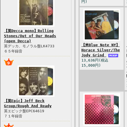
円)
【英Decca mono】Rolling
Stones/Out of Our Heads
(open Decca)
【米Blue Note NY】
英デッカ、モノラル盤LK4733
Horace Silver/The
６５年録音
Jody Grind
13,636円(税込
15,000円)
【英Epic】Jeff Beck
Group/Rough And Ready
英エピック盤EPC64619
７１年録音