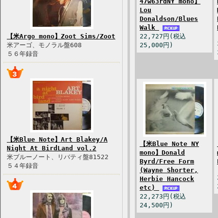
47w63rdNY mono】
Lou
Donaldson/Blues
Walk
【米Argo mono】Zoot Sims/Zoot
22,727円(税込
米アーゴ、モノラル盤608
25,000円)
５６年録音
【米Blue Note】Art Blakey/A
【米Blue Note NY
Night At BirdLand vol.2
mono】Donald
米ブルーノート、リバティ盤81522
Byrd/Free Form
５４年録音
(Wayne Shorter,
Herbie Hancock
etc)
22,273円(税込
24,500円)