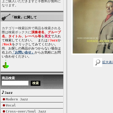
上ご購入いただきますと手数料が無料に
なります。
「検索」に関して
カテゴリー検索以外で商品を検索される
際は検索ボックスに
演奏者名、グループ
名、タイトル、レーベル等
を
英文
で入れ
て検索してください。 または
♪Jazz
か
♪Rock
をクリックしてみてください。
尚、お探しの商品がみつからない場合は
右上の
「お問い合せ」
からお気軽にお問
い合わせください。
拡大表
商品検索
Jazz
Modern Jazz
Vocal
Cross-over/Soul Jazz