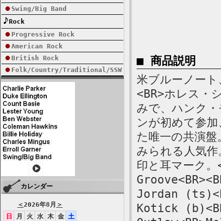
Swing/Big Band
Rock
Progressive Rock
American Rock
British Rock
■ 商品説明
Folk/Country/Traditional/SSW
米ブルーノート、
<BR>ホレス
みで、ハンク・
ンが初めて参加
た唯一の共演盤
みられる人気作。<
印と耳マーク。<
Groove<BR><B
カレンダー
Jordan (ts)<
＜
2026年8月
＞
Kotick (b)<B
日
月
火
水
木
金
土