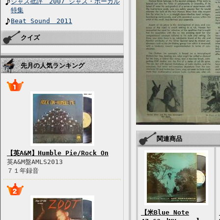
ジャズ批評 2007 ジャズ・ボーカル
特集
Beat Sound 2011
クイズ
先月の人気ランキング
関連商品
【英A&M】Humble Pie/Rock On
英A&M盤AMLS2013
７１年録音
【米Blue Note