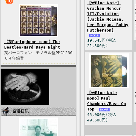
【米Blue Note】
Grachan Moncur
III/Evolution
(Jackie McLean,
Lee Morgan, Bobby
Hutcherson)
19,545円(税込
【英Parlophone mono】The
21,500円)
Beatles/Hard Days Night
英パーロフォン、モノラル盤PMC1230
６４年録音
【米Blue Note
mono】Paul
Chambers/Bass On
Top
店長日記
45,000円(税込
49,500円)