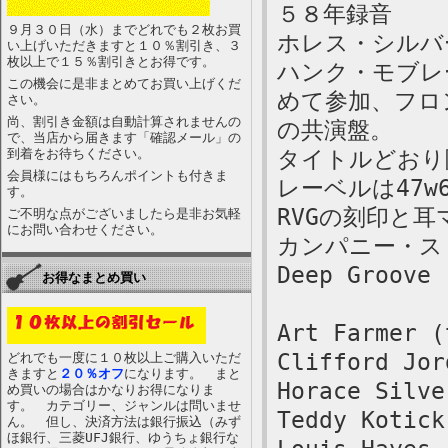
５８年録音
９月３０日（水）までどれでも２枚お買
ホレス・シルバ
い上げいただきますと１０％割引き、３
枚以上で１５％割引きとお得です。
ハンク・モブレ
この機会に是非まとめてお買い上げくだ
めて参加、フロ
さい。
尚、割引き金額は自動計算されませんの
の共演盤。
で、当店から届きます「確認メール」の
到着をお待ちください。
タイトルどおり
会員様にはもちろんポイントも付きま
レーベルは47w6
す。
RVGの刻印と耳
ご不明な点がございましたら是非お気軽
にお問い合わせください。
カンパニー・ス
Deep Groove
お得なまとめ買い
Art Farmer (
Clifford Jor
どれでも一度に１０枚以上ご購入いただ
きますと
２０％オフ
になります。 まと
Horace Silve
め買いの場合はかなりお得になりま
す。 カテゴリー、ジャンルは問いませ
Teddy Kotick
ん。 但し、決済方法は銀行振込（みず
ほ銀行、三菱UFJ銀行、ゆうちょ銀行な