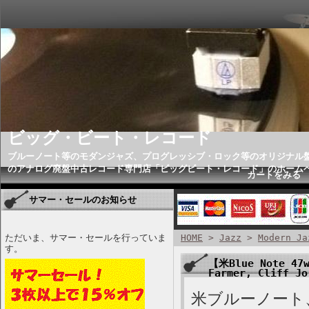
ビッグ・ビート・レコード
ブルーノート等のモダンジャズ、プログレッシブ・ロック等のオリジナル
のアナログ廃盤中古レコード専門店「ビッグビート・レコード」のホーム
カートをみる
サマー・セールのお知らせ
ただいま、サマー・セールを行っていま
HOME
>
Jazz
>
Modern Ja
す。
【米Blue Note 47w
Farmer, Cliff J
米ブルーノート、