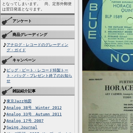
となってしまいます。 尚、定形外郵便
は翌日発送となります。
アンケート
商品グレーディング
アナログ・レコードのグレーディン
グ・ガイド
キャンペーン
ビッグ・ビート・レコード特製トー
ト・バッグ・プレゼント終了のお知ら
せ
雑誌紹介記事
東京Jazz地図
Analog 38号 Winter 2012
Analog 33号 Autumn 2011
Analog 17号 2007
Swing Journal