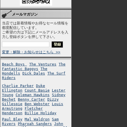
メールマガジン
当店では新着情報やお得なセール情報を
都度配信しています。
ご希望の方は下記にメールアドレスを入
力し登録ボタンを押して下さい。
変更・解除・お知らせはこちら >>
Beach Boys
The Ventures
The
Fantastic Baggys
The
Hondells
Dick Dales
The Surf
Riders
Charlie Parker
Duke
Ellington
Count Basie
Lester
Young
Coleman Hawkins
Sidney
Bechet
Benny Carter
Dizzy
Gillespie
Ben Webster
Louis
Armstrong
Fletcher
Henderson
Billie Holiday
Paul Bley
Mal Waldron
Sam
Rivers
Pharoah Sanders
John