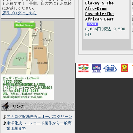
Blakey & The
もお得です！ 是非、店の方にもお気軽
にお越しください。
Afro-Drum
店長ブログはこちら
Ensemble/The
African Beat
8,636円(税込 9,500
円)
リンク
アナログ盤洗浄液はオーパスクリーン
東洋化成 - レコード製作から一般商
業印刷まで