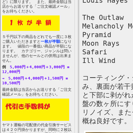
Louis Hayes 
ど）に限ります。 また、最終金額は当
店からお送りする「ご注文確認メール」
をお待ちください。
The Outlaw
Melancholy M
Pyramid
５千円以下の商品をどれでも一度に３枚
ご購入いただきますと
一枚が半額
になり
Moon Rays
ます。 値段の一番低い商品が半額にな
Safari
ります。 カテゴリー、ジャンルは問い
ませんが、他のセールとの併用は出来ま
Ill Wind
せん。
例
5,000円＋4,000円＋3,000円 =
12,000円
コーティング・
→ 5,000円＋4,000円＋1,500円 =
10,500円
み、裏面が若干
最終金額は当店からお送りする「ご注文
と下部に剥がれ
確認メール」をお待ちください。
盤の数ヶ所にす
リノイズ、また
概ね良好です。
ヤマト運輸の宅配便の代金引換サービス
は４２０円掛かりますが、同時に２枚以