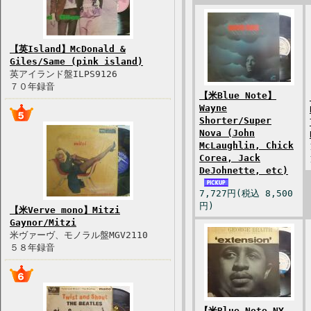
【英Island】McDonald &
Giles/Same (pink island)
英アイランド盤ILPS9126
７０年録音
【米Blue Note】
Wayne
Shorter/Super
Nova (John
McLaughlin, Chick
Corea, Jack
DeJohnette, etc)
7,727円(税込 8,500
円)
【米Verve mono】Mitzi
Gaynor/Mitzi
米ヴァーヴ、モノラル盤MGV2110
５８年録音
【米Blue Note NY