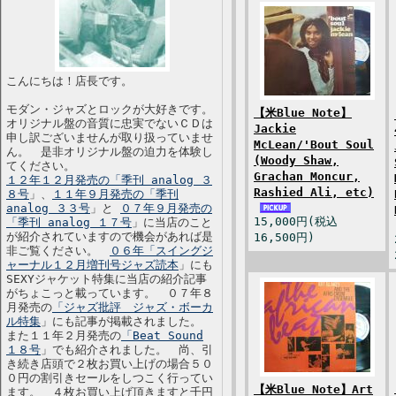
こんにちは！店長です。
モダン・ジャズとロックが大好きです。
【米Blue Note】
オリジナル盤の音質に忠実でないＣＤは
Jackie
申し訳ございませんが取り扱っていませ
McLean/'Bout Soul
ん。 是非オリジナル盤の迫力を体験し
(Woody Shaw,
てください。
Grachan Moncur,
１２年１２月発売の「季刊 analog ３
Rashied Ali, etc)
８号
」、
１１年９月発売の「季刊
analog ３３号
」と
０７年９月発売の
15,000円(税込
「季刊 analog １７号
」に当店のこと
が紹介されていますので機会があれば是
16,500円)
非ご覧ください。
０６年「スイングジ
ャーナル１２月増刊号ジャズ読本
」にも
SEXYジャケット特集に当店の紹介記事
がちょこっと載っています。 ０７年８
月発売の
「ジャズ批評 ジャズ・ボーカ
ル特集
」にも記事が掲載されました。
また１１年２月発売の
「Beat Sound
１８号
」でも紹介されました。 尚、引
き続き店頭で２枚お買い上げの場合５０
０円の割引きセールをしつこく行ってい
【米Blue Note】Art
ます。 ４枚お買い上げ頂きますと千円