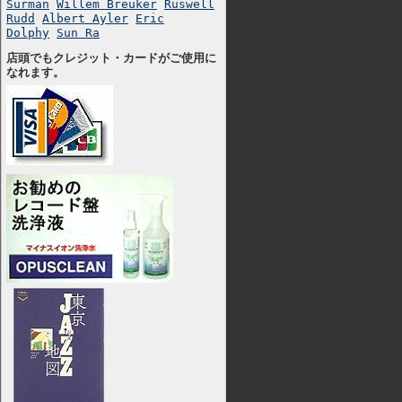
Surman
Willem Breuker
Ruswell
Rudd
Albert Ayler
Eric
Dolphy
Sun Ra
店頭でもクレジット・カードがご使用に
なれます。