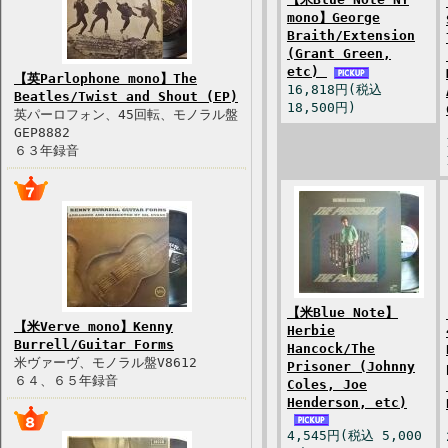
mono】George
Braith/Extension
(Grant Green,
etc)
【英Parlophone mono】The
16,818円(税込
Beatles/Twist and Shout (EP)
18,500円)
英パーロフォン、45回転、モノラル盤
GEP8882
６３年録音
【米Blue Note】
【米Verve mono】Kenny
Herbie
Burrell/Guitar Forms
Hancock/The
米ヴァーヴ、モノラル盤V8612
Prisoner (Johnny
６４、６５年録音
Coles, Joe
Henderson, etc)
4,545円(税込 5,000