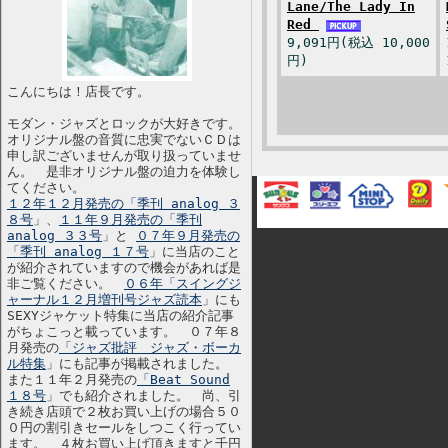
Lane/The Lady In
Red
9,091円(税込 10,000
円)
こんにちは！店長です。
モダン・ジャズとロックが大好きです。
オリジナル盤の音質に忠実でないＣＤは
申し訳ございませんが取り扱っていませ
ん。 是非オリジナル盤の迫力を体験し
てください。
１２年１２月発売の「季刊 analog ３
８号
」、
１１年９月発売の「季刊
analog ３３号
」と
０７年９月発売の
「季刊 analog １７号
」に当店のこと
が紹介されていますので機会があれば是
非ご覧ください。
０６年「スイングジ
ャーナル１２月増刊号ジャズ読本
」にも
SEXYジャケット特集に当店の紹介記事
がちょこっと載っています。 ０７年８
月発売の
「ジャズ批評 ジャズ・ボーカ
ル特集
」にも記事が掲載されました。
また１１年２月発売の
「Beat Sound
１８号
」でも紹介されました。 尚、引
き続き店頭で２枚お買い上げの場合５０
０円の割引きセールをしつこく行ってい
ます。 ４枚お買い上げ頂きますと千円