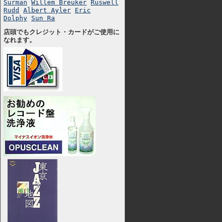
Surman
Willem Breuker
Ruswell
Rudd
Albert Ayler
Eric
Dolphy
Sun Ra
店頭でもクレジット・カードがご使用に
なれます。