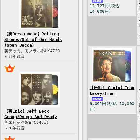
12,727円(税込
14,000円)
【英Decca mono】Rolling
Stones/Out of Our Heads
(open Decca)
英デッカ、モノラル盤LK4733
６５年録音
【米Bel Canto】Fran
Lacey/Fran!
9,091円(税込 10,000
円)
【英Epic】Jeff Beck
Group/Rough And Ready
英エピック盤EPC64619
７１年録音