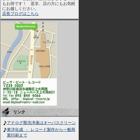
もお得です！ 是非、店の方にもお気軽
にお越しください。
店長ブログはこちら
リンク
アナログ盤洗浄液はオーパスクリーン
東洋化成 - レコード製作から一般商
業印刷まで