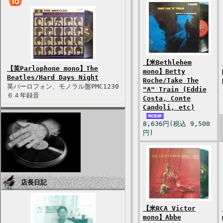
【米Bethlehem
【英Parlophone mono】The
mono】Betty
Beatles/Hard Days Night
Roche/Take The
英パーロフォン、モノラル盤PMC1230
"A" Train (Eddie
６４年録音
Costa, Conte
Candoli, etc)
8,636円(税込 9,500
円)
店長日記
【米RCA Victor
mono】Abbe