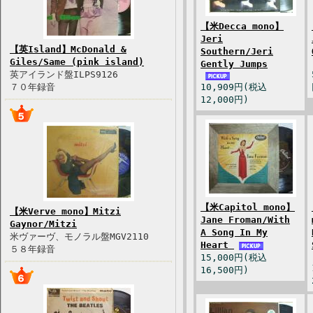
【米Decca mono】
Jeri
【英Island】McDonald &
Southern/Jeri
Giles/Same (pink island)
Gently Jumps
英アイランド盤ILPS9126
７０年録音
10,909円(税込
12,000円)
【米Capitol mono】
【米Verve mono】Mitzi
Jane Froman/With
Gaynor/Mitzi
A Song In My
米ヴァーヴ、モノラル盤MGV2110
Heart
５８年録音
15,000円(税込
16,500円)