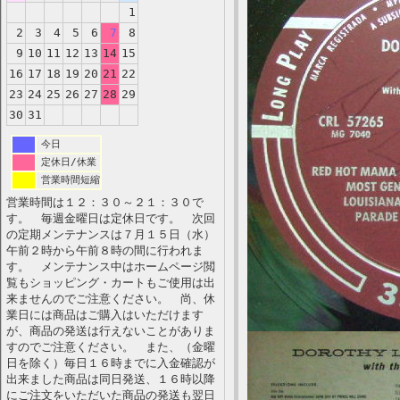
1
2
3
4
5
6
7
8
9
10
11
12
13
14
15
16
17
18
19
20
21
22
23
24
25
26
27
28
29
30
31
今日
定休日/休業
営業時間短縮
営業時間は１２：３０～２１：３０で
す。 毎週金曜日は定休日です。 次回
の定期メンテナンスは７月１５日（水）
午前２時から午前８時の間に行われま
す。 メンテナンス中はホームページ閲
覧もショッピング・カートもご使用は出
来ませんのでご注意ください。 尚、休
業日には商品はご購入はいただけます
が、商品の発送は行えないことがありま
すのでご注意ください。 また、（金曜
日を除く）毎日１６時までに入金確認が
出来ました商品は同日発送、１６時以降
にご注文をいただいた商品の発送も翌日