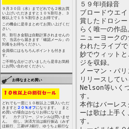
５９年頃録音
９月３０日（水）までどれでも２枚お買
ブロードウエイ
い上げいただきますと１０％割引き、３
枚以上で１５％割引きとお得です。
賞したドロシー
この機会に是非まとめてお買い上げくだ
らく唯一の作品
さい。
尚、割引き金額は自動計算されませんの
ニューヨークの
で、当店から届きます「確認メール」の
到着をお待ちください。
われたライブで
会員様にはもちろんポイントも付きま
妙でウィットと
す。
ジを収録。
ご不明な点がございましたら是非お気軽
にお問い合わせください。
ノーマン・パリ
リリースしている実
お得なまとめ買い
Nelson等
す。
本作はバーレス
どれでも一度に１０枚以上ご購入いただ
きますと
２０％オフ
になります。 まと
ーは歌は上手く
め買いの場合はかなりお得になりま
す。 カテゴリー、ジャンルは問いませ
す。
ん。 但し、決済方法は銀行振込（みず
ほ銀行、三菱UFJ銀行、ゆうちょ銀行な