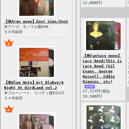
12,000円)
【米Argo mono】Zoot Sims/Zoot
米アーゴ、モノラル盤608
５６年録音
【米Fantasy mono】
Lucy Reed/This Is
Lucy Reed (Gil
Evans, George
Russell, Eddie
Higgins, etc)
【米Blue Note】Art Blakey/A
Night At BirdLand vol.2
17,727円(税込
米ブルーノート、リバティ盤81522
19,500円)
５４年録音