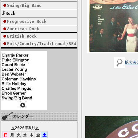
Swing/Big Band
Rock
Progressive Rock
American Rock
British Rock
Folk/Country/Traditional/SSW
拡大表
カレンダー
＜
2026年8月
＞
日
月
火
水
木
金
土