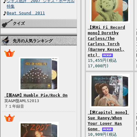
ジャズ批評 2007 ジャズ・ボーカル
特集
Beat Sound 2011
クイズ
【米Hi Fi Record
mono】Dorothy
Carless/The
先月の人気ランキング
Carless Torch
(Barney Kessel,
etc)
15,455円(税込
17,000円)
【英A&M】Humble Pie/Rock On
英A&M盤AMLS2013
７１年録音
【米Capitol mono】
Sue Raney/When
Your Lover Has
Gone
10,909円(税込