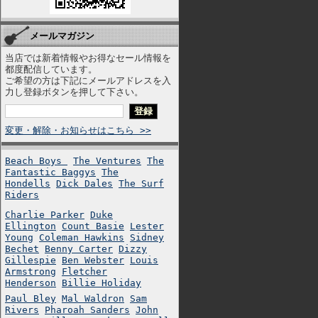
メールマガジン
当店では新着情報やお得なセール情報を
都度配信しています。
ご希望の方は下記にメールアドレスを入
力し登録ボタンを押して下さい。
変更・解除・お知らせはこちら >>
Beach Boys
The Ventures
The
Fantastic Baggys
The
Hondells
Dick Dales
The Surf
Riders
Charlie Parker
Duke
Ellington
Count Basie
Lester
Young
Coleman Hawkins
Sidney
Bechet
Benny Carter
Dizzy
Gillespie
Ben Webster
Louis
Armstrong
Fletcher
Henderson
Billie Holiday
Paul Bley
Mal Waldron
Sam
Rivers
Pharoah Sanders
John