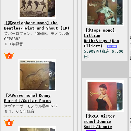
【英Parlophone mono】The
Beatles/Twist and Shout (EP)
【米Tops mono】
英パーロフォン、45回転、モノラル盤
Lillian
GEP8882
Roth/Sings (Don
６３年録音
Elliott)
5,909円(税込 6,500
円)
【米Verve mono】Kenny
Burrell/Guitar Forms
米ヴァーヴ、モノラル盤V8612
６４、６５年録音
【米RCA Victor
mono】Jennie
Smith/Jennie