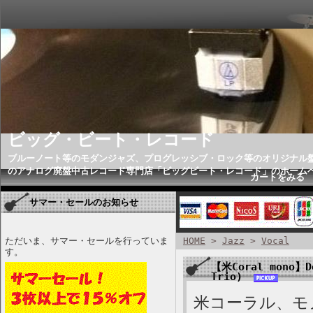
ビッグ・ビート・レコード
ブルーノート等のモダンジャズ、プログレッシブ・ロック等のオリジナル
のアナログ廃盤中古レコード専門店「ビッグビート・レコード」のホーム
カートをみる
サマー・セールのお知らせ
ただいま、サマー・セールを行っていま
HOME
>
Jazz
>
Vocal
す。
【米Coral mono】Do
Trio)
米コーラル、モノ