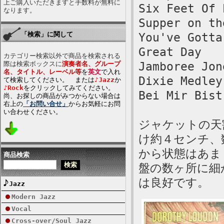
上ご購入いただきますと手数料が無料に
Six Feet Of 
なります。
Supper on th
「検索」に関して
You've Gotta
Great Day
カテゴリー検索以外で商品を検索される
際は検索ボックスに
演奏者名、グループ
Jamboree Jon
名、タイトル、レーベル等
を
英文
で入れ
Dixie Medley
て検索してください。 または
♪Jazz
か
♪Rock
をクリックしてみてください。
Bei Mir Bist
尚、お探しの商品がみつからない場合は
右上の
「お問い合せ」
からお気軽にお問
い合わせください。
ジャケットの天
け約４センチ、
から状態はあま
商品検索
盤の数ヶ所に細
は良好です。
Jazz
Modern Jazz
Vocal
Cross-over/Soul Jazz