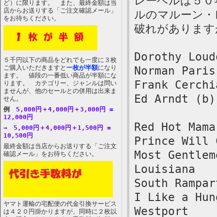
レーベルは５０
ど）に限ります。 また、最終金額は当
店からお送りする「ご注文確認メール」
ルのマルーン・
をお待ちください。
破れがあります
Dorothy Loud
５千円以下の商品をどれでも一度に３枚
ご購入いただきますと
一枚が半額
になり
Norman Paris
ます。 値段の一番低い商品が半額にな
Frank Cerchi
ります。 カテゴリー、ジャンルは問い
ませんが、他のセールとの併用は出来ま
Ed Arndt (b)
せん。
例
5,000円＋4,000円＋3,000円 =
12,000円
Red Hot Mama
→ 5,000円＋4,000円＋1,500円 =
10,500円
Prince Will 
最終金額は当店からお送りする「ご注文
Most Gentlem
確認メール」をお待ちください。
Louisiana
South Rampar
I Like a Hun
ヤマト運輸の宅配便の代金引換サービス
Westport
は４２０円掛かりますが、同時に２枚以