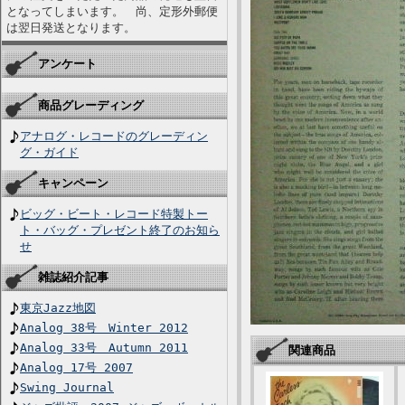
となってしまいます。 尚、定形外郵便
は翌日発送となります。
アンケート
商品グレーディング
アナログ・レコードのグレーディン
グ・ガイド
キャンペーン
ビッグ・ビート・レコード特製トー
ト・バッグ・プレゼント終了のお知ら
せ
雑誌紹介記事
東京Jazz地図
Analog 38号 Winter 2012
Analog 33号 Autumn 2011
関連商品
Analog 17号 2007
Swing Journal