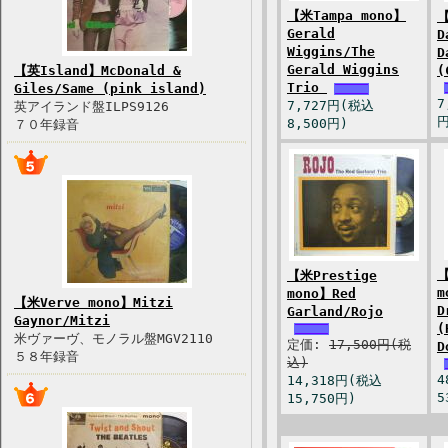
【米Tampa mono】
【
Gerald
D
Wiggins/The
D
Gerald Wiggins
【英Island】McDonald &
(
Trio
Giles/Same (pink island)
7
7,727円(税込
英アイランド盤ILPS9126
円
8,500円)
７０年録音
【
【米Prestige
m
mono】Red
【米Verve mono】Mitzi
D
Garland/Rojo
Gaynor/Mitzi
(
米ヴァーヴ、モノラル盤MGV2110
定価:
17,500円(税
D
５８年録音
込)
4
14,318円(税込
5
15,750円)