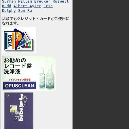
Surman
Willem Breuker
Ruswell
Rudd
Albert Ayler
Eric
Dolphy
Sun Ra
店頭でもクレジット・カードがご使用に
なれます。