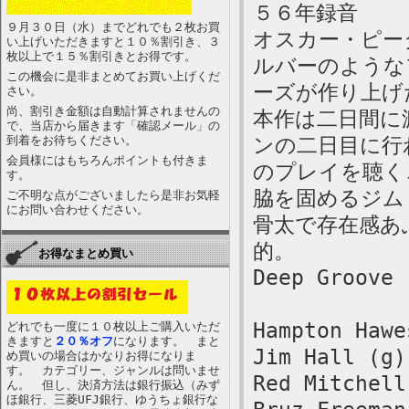
５６年録音
９月３０日（水）までどれでも２枚お買
オスカー・ピー
い上げいただきますと１０％割引き、３
枚以上で１５％割引きとお得です。
ルバーのような
この機会に是非まとめてお買い上げくだ
ーズが作り上げ
さい。
尚、割引き金額は自動計算されませんの
本作は二日間に
で、当店から届きます「確認メール」の
到着をお待ちください。
ンの二日目に行
会員様にはもちろんポイントも付きま
のプレイを聴く
す。
脇を固めるジム
ご不明な点がございましたら是非お気軽
にお問い合わせください。
骨太で存在感あ
的。
お得なまとめ買い
Deep Groove
Hampton Hawe
どれでも一度に１０枚以上ご購入いただ
きますと
２０％オフ
になります。 まと
Jim Hall (g)
め買いの場合はかなりお得になりま
す。 カテゴリー、ジャンルは問いませ
Red Mitchell
ん。 但し、決済方法は銀行振込（みず
ほ銀行、三菱UFJ銀行、ゆうちょ銀行な