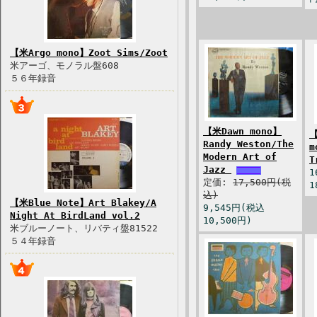
【米Argo mono】Zoot Sims/Zoot
米アーゴ、モノラル盤608
５６年録音
【米Dawn mono】
【
Randy Weston/The
m
Modern Art of
T
Jazz
1
定価:
17,500円(税
1
込)
【米Blue Note】Art Blakey/A
9,545円(税込
Night At BirdLand vol.2
10,500円)
米ブルーノート、リバティ盤81522
５４年録音