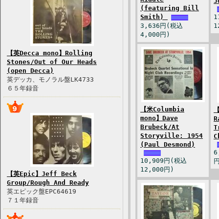
J
(featuring Bill
Smith)
1
3,636円(税込
1
4,000円)
【英Decca mono】Rolling
Stones/Out of Our Heads
(open Decca)
英デッカ、モノラル盤LK4733
６５年録音
【米Columbia
【
mono】Dave
R
Brubeck/At
T
Storyville: 1954
C
(Paul Desmond)
6
10,909円(税込
円
12,000円)
【英Epic】Jeff Beck
Group/Rough And Ready
英エピック盤EPC64619
７１年録音