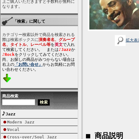
上ご購入いただきますと手数料が無料に
なります。
「検索」に関して
カテゴリー検索以外で商品を検索される
際は検索ボックスに
演奏者名、グループ
拡大表
名、タイトル、レーベル等
を
英文
で入れ
て検索してください。 または
♪Jazz
か
♪Rock
をクリックしてみてください。
尚、お探しの商品がみつからない場合は
右上の
「お問い合せ」
からお気軽にお問
い合わせください。
商品検索
Jazz
Modern Jazz
Vocal
■ 商品説明
Cross-over/Soul Jazz