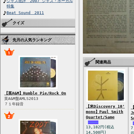
ジャズ批評 2007 ジャズ・ボーカル
特集
Beat Sound 2011
クイズ
先月の人気ランキング
関連商品
【英A&M】Humble Pie/Rock On
英A&M盤AMLS2013
７１年録音
【米Discovery 10'
【
mono】Paul Smith
J
Quartet/Same
S
13,182円(税込
7
14,500円)
円