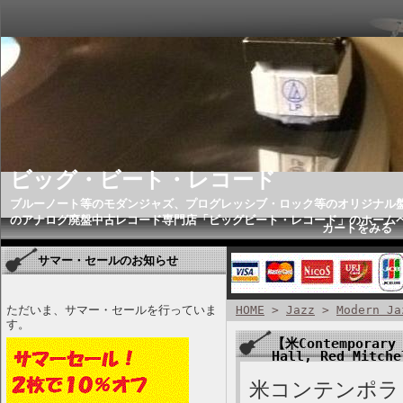
ビッグ・ビート・レコード
ブルーノート等のモダンジャズ、プログレッシブ・ロック等のオリジナル
のアナログ廃盤中古レコード専門店「ビッグビート・レコード」のホーム
カートをみる
サマー・セールのお知らせ
ただいま、サマー・セールを行っていま
HOME
>
Jazz
>
Modern Ja
す。
【米Contemporary 
Hall, Red Mitch
米コンテンポラリ