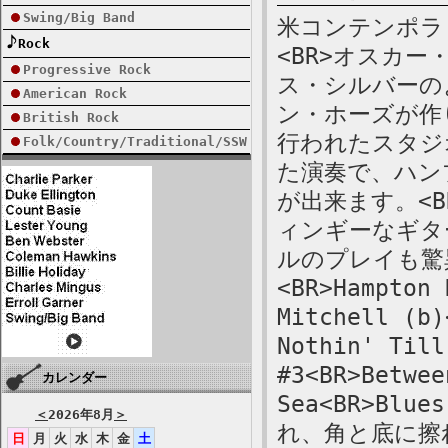
Swing/Big Band
米コンテンポラリ
Rock
<BR>オスカ
Progressive Rock
ス・シルバーの
American Rock
ン・ホーズが作
British Rock
行われたスタジ
Folk/Country/Traditional/SSW
た演奏で、ハン
が出来ます。<
ィンギーなギタ
ルのプレイも驚異的
<BR>Hampton 
Mitchell (b)
Nothin' Till
#3<BR>Betwee
カレンダー
Sea<BR>Blu
＜
2026年8月
＞
れ、角と底に擦
日
月
火
水
木
金
土