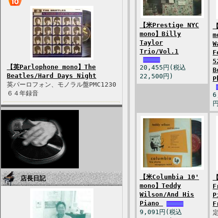
【米Prestige NYC
【
mono】Billy
m
Taylor
W
Trio/Vol.1
F
5
【英Parlophone mono】The
20,455円(税込
B
Beatles/Hard Days Night
22,500円)
P
英パーロフォン、モノラル盤PMC1230
６４年録音
6
円
【米Columbia 10'
【
店長日記
mono】Teddy
F
Wilson/And His
P
Piano
F
9,091円(税込