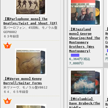
【英Parlophone mono】The
Beatles/Twist and Shout (EP)
英パーロフォン、45回転、モノラル盤
【
【米Jazzland
GEP8882
H
mono】George
６３年録音
P
Shearing/And The
C
Montgomery
H
Brothers (Wes
Montgomery)
4
円
6,364円(税込
7,000円)
【米Verve mono】Kenny
Burrell/Guitar Forms
米ヴァーヴ、モノラル盤V8612
６４、６５年録音
【米Columbia】
【
Dave Brubeck/The
H
Riddle