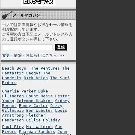
メールマガジン
当店では新着情報やお得なセール情報を
都度配信しています。
ご希望の方は下記にメールアドレスを入
力し登録ボタンを押して下さい。
変更・解除・お知らせはこちら >>
Beach Boys
The Ventures
The
Fantastic Baggys
The
Hondells
Dick Dales
The Surf
Riders
Charlie Parker
Duke
Ellington
Count Basie
Lester
Young
Coleman Hawkins
Sidney
Bechet
Benny Carter
Dizzy
Gillespie
Ben Webster
Louis
Armstrong
Fletcher
Henderson
Billie Holiday
Paul Bley
Mal Waldron
Sam
Rivers
Pharoah Sanders
John