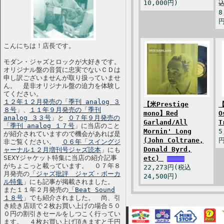
10,000円)
込
8
円
こんにちは！店長です。
モダン・ジャズとロックが大好きです。
オリジナル盤の音質に忠実でないＣＤは
申し訳ございませんが取り扱っていませ
ん。 是非オリジナル盤の迫力を体験し
てください。
１２年１２月発売の「季刊 analog ３
【米Prestige
【
８号
」、
１１年９月発売の「季刊
mono】Red
O
analog ３３号
」と
０７年９月発売の
Garland/All
T
「季刊 analog １７号
」に当店のこと
Mornin' Long
5
が紹介されていますので機会があれば是
(John Coltrane,
円
非ご覧ください。
０６年「スイングジ
Donald Byrd,
ャーナル１２月増刊号ジャズ読本
」にも
SEXYジャケット特集に当店の紹介記事
etc)
がちょこっと載っています。 ０７年８
22,273円(税込
月発売の
「ジャズ批評 ジャズ・ボーカ
24,500円)
ル特集
」にも記事が掲載されました。
また１１年２月発売の
「Beat Sound
１８号
」でも紹介されました。 尚、引
き続き店頭で２枚お買い上げの場合５０
０円の割引きセールをしつこく行ってい
ます。 ４枚お買い上げ頂きますと千円