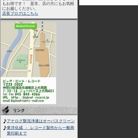
もお得です！ 是非、店の方にもお気軽
にお越しください。
店長ブログはこちら
リンク
アナログ盤洗浄液はオーパスクリーン
東洋化成 - レコード製作から一般商
業印刷まで