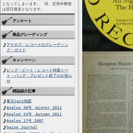
となってしまいます。 尚、定形外郵便
は翌日発送となります。
アンケート
商品グレーディング
アナログ・レコードのグレーディン
グ・ガイド
キャンペーン
ビッグ・ビート・レコード特製トー
ト・バッグ・プレゼント終了のお知ら
せ
雑誌紹介記事
東京Jazz地図
Analog 38号 Winter 2012
Analog 33号 Autumn 2011
Analog 17号 2007
Swing Journal