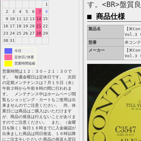
す。<BR>盤質
1
2
3
4
5
6
7
8
■ 商品仕様
9
10
11
12
13
14
15
16
17
18
19
20
21
22
製品名
【米Cont
23
24
25
26
27
28
29
Vol.3 
30
31
型番
米コンテ
メーカー
【米Cont
今日
Vol.3 
定休日/休業
営業時間短縮
営業時間は１２：３０～２１：３０で
す。 毎週金曜日は定休日です。 次回
の定期メンテナンスは７月１５日（水）
午前２時から午前８時の間に行われま
す。 メンテナンス中はホームページ閲
覧もショッピング・カートもご使用は出
来ませんのでご注意ください。 尚、休
業日には商品はご購入はいただけます
が、商品の発送は行えないことがありま
すのでご注意ください。 また、（金曜
日を除く）毎日１６時までに入金確認が
出来ました商品は同日発送、１６時以降
にご注文をいただいた商品の発送も翌日