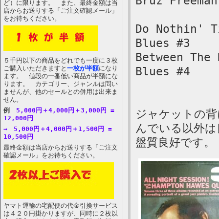
Bruz Freeman
ど）に限ります。 また、最終金額は当
店からお送りする「ご注文確認メール」
をお待ちください。
Do Nothin' T
Blues #3
Between The 
５千円以下の商品をどれでも一度に３枚
ご購入いただきますと
一枚が半額
になり
Blues #4
ます。 値段の一番低い商品が半額にな
ります。 カテゴリー、ジャンルは問い
ませんが、他のセールとの併用は出来ま
せん。
例
5,000円＋4,000円＋3,000円 =
ジャケットの背
12,000円
んでいる以外は
→ 5,000円＋4,000円＋1,500円 =
10,500円
盤質良好です。
最終金額は当店からお送りする「ご注文
確認メール」をお待ちください。
ヤマト運輸の宅配便の代金引換サービス
は４２０円掛かりますが、同時に２枚以