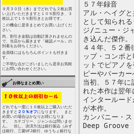
５７年録音
９月３０日（水）までどれでも２枚お買
アル・ヘイグと
い上げいただきますと１０％割引き、３
枚以上で１５％割引きとお得です。
として知られる
この機会に是非まとめてお買い上げくだ
ジ/ニュー・ジャズ
さい。
尚、割引き金額は自動計算されませんの
き込んだ傑作。
で、当店から届きます「確認メール」の
到着をお待ちください。
４４年、５２番
会員様にはもちろんポイントも付きま
ップ・コンボと
す。
ットでピアノを
ご不明な点がございましたら是非お気軽
にお問い合わせください。
ピーやパーカー
当初、５７年に
お得なまとめ買い
れた本作は翌年
インタールード
が本作。
どれでも一度に１０枚以上ご購入いただ
きますと
２０％オフ
になります。 まと
カンパニー・ス
め買いの場合はかなりお得になりま
す。 カテゴリー、ジャンルは問いませ
Deep Groove
ん。 但し、決済方法は銀行振込（みず
ほ銀行、三菱UFJ銀行、ゆうちょ銀行な