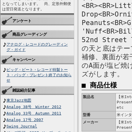
となってしまいます。 尚、定形外郵便
<BR><BR>Litt
は翌日発送となります。
Drop<BR>Orni
アンケート
Peanuts<BR>G
'Nuff<BR>Bil
商品グレーディング
52nd Stre
アナログ・レコードのグレーディン
の天と底はテー
グ・ガイド
補修、裏面が若
キャンペーン
のA面が塩ビ焼
ビッグ・ビート・レコード特製トー
ズがします。
ト・バッグ・プレゼント終了のお知ら
せ
■ 商品仕様
雑誌紹介記事
製品名
【米Inte
東京Jazz地図
Presen
Analog 38号 Winter 2012
etc
Analog 33号 Autumn 2011
型番
米インタ
Analog 17号 2007
メーカー
【米Inte
Swing Journal
Presen