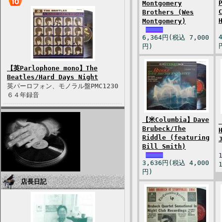
Montgomery
Brothers (Wes
Montgomery)
6,364円(税込 7,000
円)
【英Parlophone mono】The
Beatles/Hard Days Night
英パーロフォン、モノラル盤PMC1230
６４年録音
【米Columbia】Dave
Brubeck/The
Riddle (featuring
Bill Smith)
3,636円(税込 4,000
円)
店長日記