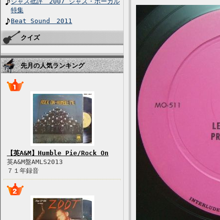
ジャズ批評 2007 ジャズ・ボーカル
特集
Beat Sound 2011
クイズ
先月の人気ランキング
【英A&M】Humble Pie/Rock On
英A&M盤AMLS2013
７１年録音