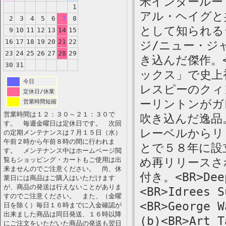
米インタールード
1
アル・ヘイグと
2
3
4
5
6
7
8
として知られる
9
10
11
12
13
14
15
16
17
18
19
20
21
22
ジ/ニュー・ジャズ
23
24
25
26
27
28
29
き込んだ傑作。
30
31
ックス」で史上
今日
レスピーのクィ
定休日/休業
ーリントンがガ
営業時間短縮
営業時間は１２：３０～２１：３０で
吹き込んだ逸品
す。 毎週金曜日は定休日です。 次回
レーベルからリ
の定期メンテナンスは７月１５日（水）
午前２時から午前８時の間に行われま
とで５８年に設
す。 メンテナンス中はホームページ閲
覧もショッピング・カートもご使用は出
め再リリースさ
来ませんのでご注意ください。 尚、休
付き。<BR>Deep
業日には商品はご購入はいただけます
が、商品の発送は行えないことがありま
<BR>Idrees S
すのでご注意ください。 また、（金曜
<BR>George W
日を除く）毎日１６時までに入金確認が
出来ました商品は同日発送、１６時以降
(b)<BR>Art T
にご注文をいただいた商品の発送も翌日