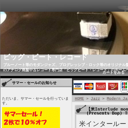
ビッグ・ビート・レコード
ブルーノート等のモダンジャズ、プログレッシブ・ロック等のオリジナル
のアナログ廃盤中古レコード専門店「ビッグビート・レコード」のホーム
カートをみる
サマー・セールのお知らせ
ただいま、サマー・セールを行っていま
HOME
>
Jazz
>
Modern Ja
す。
【米Interlude mon
(Presents Bop) 
米インタールード