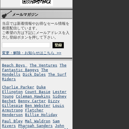
メールマガジン
当店では新着情報やお得なセール情報を
都度配信しています。
ご希望の方は下記にメールアドレスを入
力し登録ボタンを押して下さい。
変更・解除・お知らせはこちら >>
Beach Boys
The Ventures
The
Fantastic Baggys
The
Hondells
Dick Dales
The Surf
Riders
Charlie Parker
Duke
Ellington
Count Basie
Lester
Young
Coleman Hawkins
Sidney
Bechet
Benny Carter
Dizzy
Gillespie
Ben Webster
Louis
Armstrong
Fletcher
Henderson
Billie Holiday
Paul Bley
Mal Waldron
Sam
Rivers
Pharoah Sanders
John