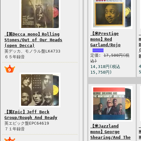
【米Prestige
【英Decca mono】Rolling
mono】Red
Stones/Out of Our Heads
Garland/Rojo
(open Decca)
英デッカ、モノラル盤LK4733
定価:
17,500円(税
６５年録音
込)
14,318円(税込
15,750円)
【英Epic】Jeff Beck
Group/Rough And Ready
英エピック盤EPC64619
【米Jazzland
７１年録音
mono】George
Shearing/And The