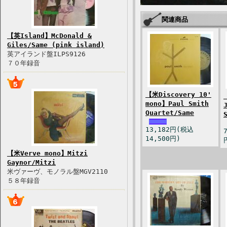
関連商品
【英Island】McDonald &
Giles/Same (pink island)
英アイランド盤ILPS9126
７０年録音
【米Discovery 10'
mono】Paul Smith
Quartet/Same
13,182円(税込
14,500円)
【米Verve mono】Mitzi
Gaynor/Mitzi
米ヴァーヴ、モノラル盤MGV2110
５８年録音