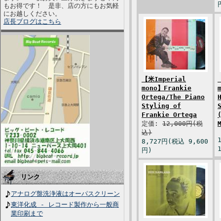
もお得です！ 是非、店の方にもお気軽
にお越しください。
店長ブログはこちら
【米Imperial
mono】Frankie
Ortega/The Piano
Styling of
Frankie Ortega
定価:
12,000円(税
込)
8,727円(税込 9,600
円)
リンク
アナログ盤洗浄液はオーパスクリーン
東洋化成 - レコード製作から一般商
業印刷まで