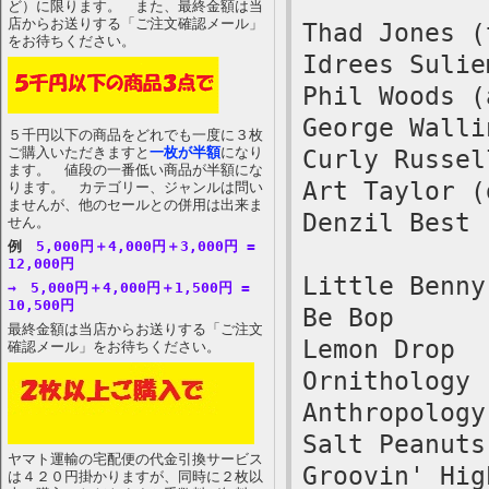
ど）に限ります。 また、最終金額は当
店からお送りする「ご注文確認メール」
Thad Jones (
をお待ちください。
Idrees Sulie
Phil Woods (
George Walli
５千円以下の商品をどれでも一度に３枚
ご購入いただきますと
一枚が半額
になり
Curly Russel
ます。 値段の一番低い商品が半額にな
Art Taylor (
ります。 カテゴリー、ジャンルは問い
ませんが、他のセールとの併用は出来ま
Denzil Best 
せん。
例
5,000円＋4,000円＋3,000円 =
12,000円
Little Benny
→ 5,000円＋4,000円＋1,500円 =
10,500円
Be Bop
最終金額は当店からお送りする「ご注文
Lemon Drop
確認メール」をお待ちください。
Ornithology
Anthropology
Salt Peanuts
ヤマト運輸の宅配便の代金引換サービス
Groovin' Hig
は４２０円掛かりますが、同時に２枚以