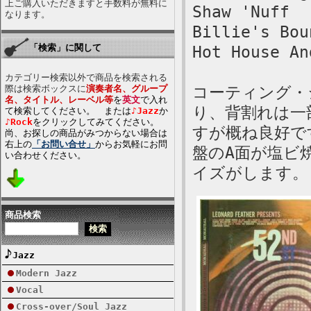
上ご購入いただきますと手数料が無料に
Shaw 'Nuff
なります。
Billie's Bou
「検索」に関して
Hot House An
カテゴリー検索以外で商品を検索される
際は検索ボックスに
演奏者名、グループ
コーティング・
名、タイトル、レーベル等
を
英文
で入れ
り、背割れは一
て検索してください。 または
♪Jazz
か
♪Rock
をクリックしてみてください。
すが概ね良好で
尚、お探しの商品がみつからない場合は
右上の
「お問い合せ」
からお気軽にお問
盤のA面が塩ビ
い合わせください。
イズがします。
商品検索
Jazz
Modern Jazz
Vocal
Cross-over/Soul Jazz