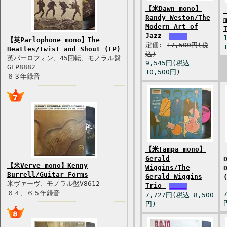
【米Dawn mono】
Randy Weston/The
Modern Art of
Jazz
【英Parlophone mono】The
定価:
17,500円(税
Beatles/Twist and Shout (EP)
込)
英パーロフォン、45回転、モノラル盤
9,545円(税込
GEP8882
10,500円)
６３年録音
【米Tampa mono】
Gerald
【米Verve mono】Kenny
Wiggins/The
Burrell/Guitar Forms
Gerald Wiggins
米ヴァーヴ、モノラル盤V8612
Trio
６４、６５年録音
7,727円(税込 8,500
円)