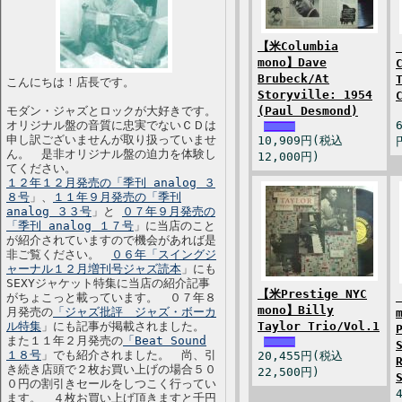
【米Columbia
mono】Dave
Brubeck/At
こんにちは！店長です。
Storyville: 1954
モダン・ジャズとロックが大好きです。
(Paul Desmond)
オリジナル盤の音質に忠実でないＣＤは
申し訳ございませんが取り扱っていませ
10,909円(税込
ん。 是非オリジナル盤の迫力を体験し
12,000円)
てください。
１２年１２月発売の「季刊 analog ３
８号
」、
１１年９月発売の「季刊
analog ３３号
」と
０７年９月発売の
「季刊 analog １７号
」に当店のこと
が紹介されていますので機会があれば是
非ご覧ください。
０６年「スイングジ
ャーナル１２月増刊号ジャズ読本
」にも
SEXYジャケット特集に当店の紹介記事
【米Prestige NYC
がちょこっと載っています。 ０７年８
mono】Billy
月発売の
「ジャズ批評 ジャズ・ボーカ
ル特集
」にも記事が掲載されました。
Taylor Trio/Vol.1
また１１年２月発売の
「Beat Sound
１８号
」でも紹介されました。 尚、引
20,455円(税込
き続き店頭で２枚お買い上げの場合５０
22,500円)
０円の割引きセールをしつこく行ってい
ます。 ４枚お買い上げ頂きますと千円