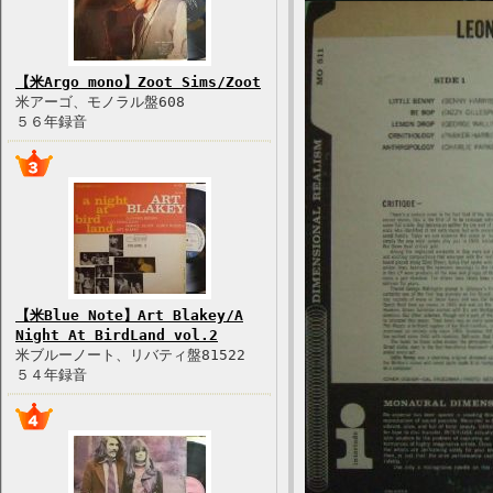
【米Argo mono】Zoot Sims/Zoot
米アーゴ、モノラル盤608
５６年録音
【米Blue Note】Art Blakey/A
Night At BirdLand vol.2
米ブルーノート、リバティ盤81522
５４年録音