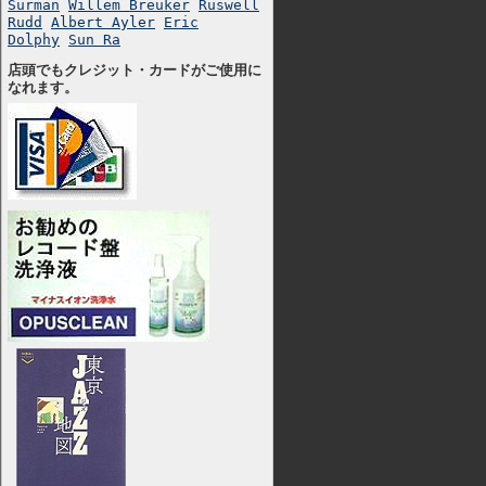
Surman
Willem Breuker
Ruswell
Rudd
Albert Ayler
Eric
Dolphy
Sun Ra
店頭でもクレジット・カードがご使用に
なれます。