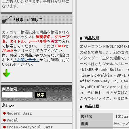
上ご購入いただきますと手数料が無料に
なります。
「検索」に関して
カテゴリー検索以外で商品を検索される
際は検索ボックスに
演奏者名、グループ
■ 商品説明
名、タイトル、レーベル等
を
英文
で入れ
て検索してください。 または
♪Jazz
か
米ジャズランド盤JLP924
♪Rock
をクリックしてみてください。
の変名で参加した、幻の女流
尚、お探しの商品がみつからない場合は
スタンダード主体の選曲で、
右上の
「お問い合せ」
からお気軽にお問
ーベルはオリジナルの小レーベル。<B
い合わせください。
(b)<BR>Frank Butler (
Time<BR>Walkin'<BR>I 
Affair<BR>Day In, Day
Jay<BR><BR>ジャケ
商品検索
れ、角に擦れ、裏面が黄ばん
ころでチリノイズ、たまにチ
Jazz
■ 商品仕様
Modern Jazz
製品名
【米Jazz
Vocal
型番
米ジャズ
Cross-over/Soul Jazz