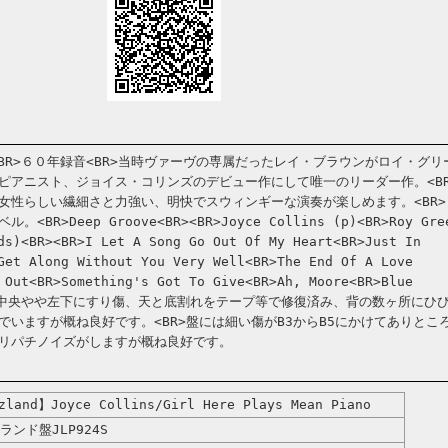
S<BR>６０年録音<BR>当時ヴァーヴの専属だったレイ・ブラウンがロイ・グリ
ピアニスト、ジョイス・コリンズのデビュー作にして唯一のリーダー作。<BR
女性らしい繊細さと力強い、明快でスウィンギーな演奏が楽しめます。<BR>
R>Deep Groove<BR><BR>Joyce Collins (p)<BR>Roy Gre
ds)<BR><BR>I Let A Song Go Out Of My Heart<BR>Just In
Get Along Without You Very Well<BR>The End Of A Love
 Out<BR>Something's Got To Give<BR>Ah, Moore<BR>Blue
ットの中央やや左下にすり傷、天と底割れをテープ等で修復済み、背の数ヶ所にひ
でいますが概ね良好です。<BR>盤には細い傷がB3からB5にかけてありとこ
リパチノイズがしますが概ね良好です。
land】Joyce Collins/Girl Here Plays Mean Piano
ランド盤JLP924S