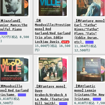
【米
米Jazzland】
【米Fantasy mono
Moodsville/Prestige
unior Mance/The
Earl "Fatha"
mono】Red
oulful Piano
Hines/"Fatha"
Garland/Red Garland
Plays "Fats"
,727円(税込 8,500
Trio plus Eddie
(Eddie Duran,
)
Lockjaw Davis
etc)
15,000円(税込 16,500
11,364円(税込
円)
12,500円)
米Moodsville
【米Atlantic
【米Fantasy mono】
ono】Red Garland
mono】Lennie
Dave
rio/Same
Tristano/The New
Brubeck/Brubeck A
6,818円(税込
Tristano
La Mode (featuring
8,500円)
6,818円(税込 7,50
Bill Smith)