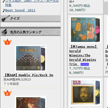
ジャズ批評 2007 ジャズ・ボーカル
込)
特集
9,545円(税込
10,500円)
Beat Sound 2011
クイズ
先月の人気ランキング
【米Tampa mono】
【
Gerald
D
Wiggins/The
D
Gerald Wiggins
(
Trio
7
7,727円(税込
円
8,500円)
【英A&M】Humble Pie/Rock On
英A&M盤AMLS2013
７１年録音