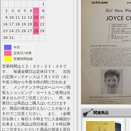
1
2
3
4
5
6
7
8
9
10
11
12
13
14
15
16
17
18
19
20
21
22
23
24
25
26
27
28
29
30
31
今日
定休日/休業
営業時間短縮
営業時間は１２：３０～２１：３０で
す。 毎週金曜日は定休日です。 次回
の定期メンテナンスは７月１５日（水）
午前２時から午前８時の間に行われま
す。 メンテナンス中はホームページ閲
覧もショッピング・カートもご使用は出
来ませんのでご注意ください。 尚、休
業日には商品はご購入はいただけます
が、商品の発送は行えないことがありま
関連商品
すのでご注意ください。 また、（金曜
日を除く）毎日１６時までに入金確認が
出来ました商品は同日発送、１６時以降
にご注文をいただいた商品の発送も翌日