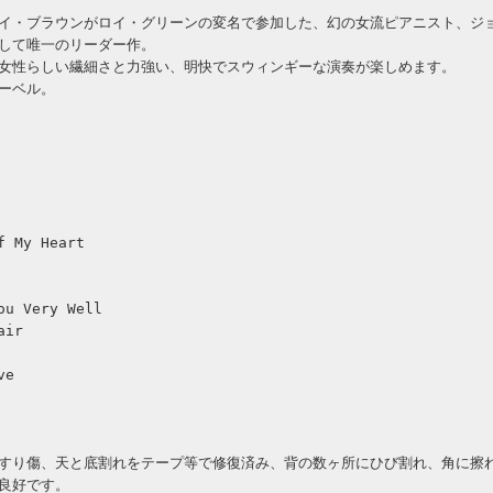
イ・ブラウンがロイ・グリーンの変名で参加した、幻の女流ピアニスト、ジ
して唯一のリーダー作。
女性らしい繊細さと力強い、明快でスウィンギーな演奏が楽しめます。
ーベル。
f My Heart
ou Very Well
air
ve
すり傷、天と底割れをテープ等で修復済み、背の数ヶ所にひび割れ、角に擦
良好です。