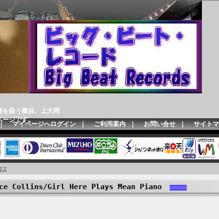
盤を扱う横浜、上大岡
ページです。
｜
マイページへログイン
｜
ご利用案内
｜
お問い合せ
｜
サイトマ
zz
e Collins/Girl Here Plays Mean Piano