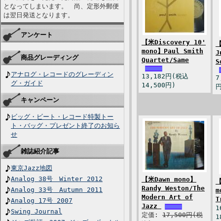
となってしまいます。 尚、定形外郵便
は翌日発送となります。
アンケート
【米Discovery 10'
【
mono】Paul Smith
J
商品グレーディング
Quartet/Same
S
アナログ・レコードのグレーディン
13,182円(税込
7
グ・ガイド
14,500円)
円
キャンペーン
ビッグ・ビート・レコード特製トー
ト・バッグ・プレゼント終了のお知ら
せ
雑誌紹介記事
東京Jazz地図
Analog 38号 Winter 2012
【米Dawn mono】
【
Randy Weston/The
Analog 33号 Autumn 2011
m
Modern Art of
T
Analog 17号 2007
Jazz
1
Swing Journal
定価:
17,500円(税
1