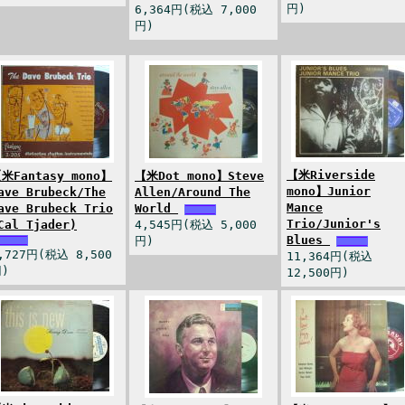
円)
6,364円(税込 7,000
円)
【米Riverside
米Fantasy mono】
【米Dot mono】Steve
mono】Junior
ave Brubeck/The
Allen/Around The
Mance
ave Brubeck Trio
World
Trio/Junior's
Cal Tjader)
4,545円(税込 5,000
Blues
円)
,727円(税込 8,500
11,364円(税込
)
12,500円)