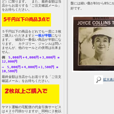
ど）に限ります。 また、最終金額は当
盤には細い傷がB3からB5
店からお送りする「ご注文確認メール」
好です。
をお待ちください。
５千円以下の商品をどれでも一度に３枚
ご購入いただきますと
一枚が半額
になり
ます。 値段の一番低い商品が半額にな
ります。 カテゴリー、ジャンルは問い
ませんが、他のセールとの併用は出来ま
せん。
例
5,000円＋4,000円＋3,000円 =
12,000円
→ 5,000円＋4,000円＋1,500円 =
10,500円
最終金額は当店からお送りする「ご注文
拡大表
確認メール」をお待ちください。
ヤマト運輸の宅配便の代金引換サービス
は４２０円掛かりますが、同時に２枚以