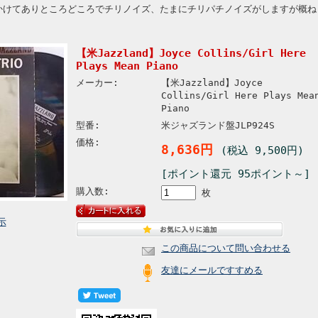
にかけてありところどころでチリノイズ、たまにチリパチノイズがしますが概ね
【米Jazzland】Joyce Collins/Girl Here
Plays Mean Piano
メーカー:
【米Jazzland】Joyce
Collins/Girl Here Plays Mea
Piano
型番:
米ジャズランド盤JLP924S
価格:
8,636円
(税込 9,500円)
[ポイント還元 95ポイント～]
購入数:
枚
示
この商品について問い合わせる
友達にメールですすめる