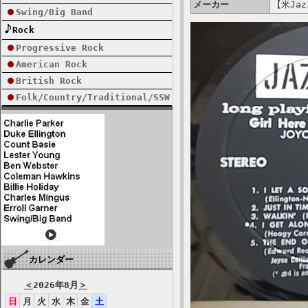
メーカー
【米Jazz
Swing/Big Band
Rock
Progressive Rock
American Rock
British Rock
Folk/Country/Traditional/SSW
カレンダー
＜
2026年8月
＞
日
月
火
水
木
金
土