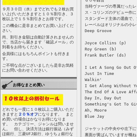
６０年録音
当時ヴァーヴの専属だったレ
９月３０日（水）までどれでも２枚お買
ス・コリンズのデビュー作に
い上げいただきますと１０％割引き、３
スタンダード主体の選曲で、
枚以上で１５％割引きとお得です。
レーベルはオリジナルの小レ
この機会に是非まとめてお買い上げくだ
さい。
Deep Groove
尚、割引き金額は自動計算されませんの
で、当店から届きます「確認メール」の
Joyce Collins (p)
到着をお待ちください。
Roy Green (b)
会員様にはもちろんポイントも付きま
Frank Butler (ds)
す。
ご不明な点がございましたら是非お気軽
I Let A Song Go Out O
にお問い合わせください。
Just In Time
Walkin'
お得なまとめ買い
I Get Along Without Y
The End Of A Love Aff
Day In, Day Out
Something's Got To Gi
どれでも一度に１０枚以上ご購入いただ
Ah, Moore
きますと
２０％オフ
になります。 まと
Blue Jay
め買いの場合はかなりお得になりま
す。 カテゴリー、ジャンルは問いませ
ジャケットの中央やや左下に
ん。 但し、決済方法は銀行振込（みず
ほ銀行、三菱UFJ銀行、ゆうちょ銀行な
裏面が黄ばんでいますが概ね