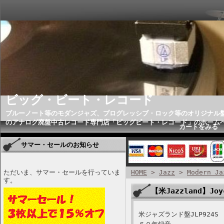
ビッグ・ビート・レコード
ブルーノート等のモダンジャズ、プログレッシブ・ロック等のオリジナル
のアナログ廃盤中古レコード専門店「ビッグビート・レコード」のホーム
カートをみる
サマー・セールのお知らせ
ただいま、サマー・セールを行っていま
HOME
>
Jazz
>
Modern Ja
す。
【米Jazzland】Joyc
米ジャズランド盤JLP924S