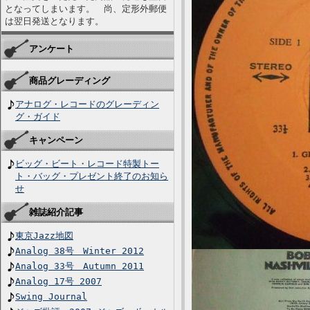
となってしまいます。 尚、定形外郵便
は翌日発送となります。
アンケート
商品グレーディング
アナログ・レコードのグレーディン
グ・ガイド
キャンペーン
ビッグ・ビート・レコード特製トー
ト・バッグ・プレゼント終了のお知ら
せ
雑誌紹介記事
東京Jazz地図
Analog 38号 Winter 2012
Analog 33号 Autumn 2011
Analog 17号 2007
Swing Journal