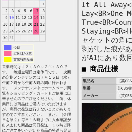
It All Away<
1
2
3
4
5
6
7
8
Lay<BR>One M
9
10
11
12
13
14
15
True<BR>Coun
16
17
18
19
20
21
22
Staying<BR
23
24
25
26
27
28
29
30
31
ャケットの角
剥がした痕があ
今日
定休日/休業
がA1にあり数
営業時間短縮
営業時間は１２：３０～２１：３０で
■ 商品仕様
す。 毎週金曜日は定休日です。 次回
の定期メンテナンスは７月１５日（水）
製品名
【英CBS
午前２時から午前８時の間に行われま
す。 メンテナンス中はホームページ閲
型番
英CBS盤
覧もショッピング・カートもご使用は出
メーカー
【英CBS
来ませんのでご注意ください。 尚、休
業日には商品はご購入はいただけます
が、商品の発送は行えないことがありま
すのでご注意ください。 また、（金曜
日を除く）毎日１６時までに入金確認が
出来ました商品は同日発送、１６時以降
にご注文をいただいた商品の発送も翌日