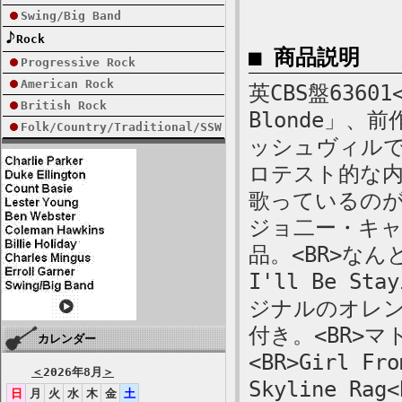
Swing/Big Band
Rock
■ 商品説明
Progressive Rock
American Rock
英CBS盤63601
British Rock
Blonde」、前
Folk/Country/Traditional/SSW
ッシュヴィルで
ロテスト的な
歌っているの
ジョ二ー・キ
品。<BR>なん
I'll Be St
ジナルのオレン
付き。<BR>マト
カレンダー
<BR>Girl Fro
＜
2026年8月
＞
Skyline Rag<
日
月
火
水
木
金
土