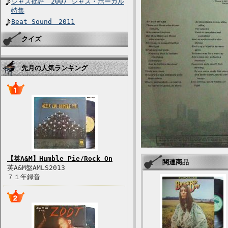
ジャズ批評 2007 ジャズ・ボーカル
特集
Beat Sound 2011
クイズ
先月の人気ランキング
【英A&M】Humble Pie/Rock On
関連商品
英A&M盤AMLS2013
７１年録音