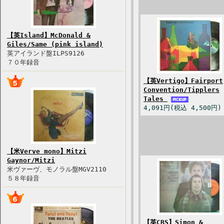
【英Island】McDonald &
Giles/Same (pink island)
英アイランド盤ILPS9126
７０年録音
【英Vertigo】Fairport
Convention/Tipplers
Tales
4,091円(税込 4,500円)
【米Verve mono】Mitzi
Gaynor/Mitzi
米ヴァーヴ、モノラル盤MGV2110
５８年録音
【英CBS】Simon &