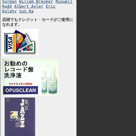
Surman
Willem Breuker
Ruswell
Rudd
Albert Ayler
Eric
Dolphy
Sun Ra
店頭でもクレジット・カードがご使用に
なれます。