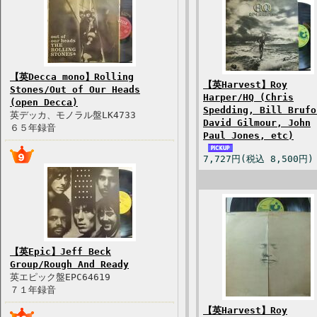
【英Decca mono】Rolling
【英Harvest】Roy
Stones/Out of Our Heads
Harper/HQ (Chris
(open Decca)
Spedding, Bill Brufo
英デッカ、モノラル盤LK4733
David Gilmour, John
６５年録音
Paul Jones, etc)
7,727円(税込 8,500円)
【英Epic】Jeff Beck
Group/Rough And Ready
英エピック盤EPC64619
７１年録音
【英Harvest】Roy