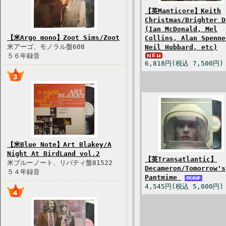
【英Manticore】Keith
Christmas/Brighter D
(Ian McDonald, Mel
【米Argo mono】Zoot Sims/Zoot
Collins, Alan Spenne
米アーゴ、モノラル盤608
Neil Hubbard, etc)
５６年録音
6,818円(税込 7,500円)
【米Blue Note】Art Blakey/A
Night At BirdLand vol.2
【英Transatlantic】
米ブルーノート、リバティ盤81522
Decameron/Tomorrow's
５４年録音
Pantmime
4,545円(税込 5,000円)