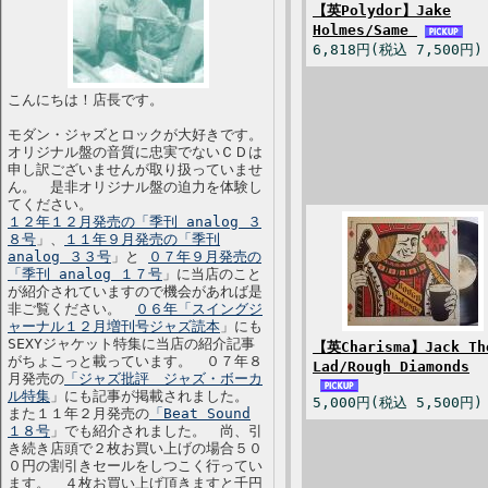
【英Polydor】Jake
Holmes/Same
6,818円(税込 7,500円)
こんにちは！店長です。
モダン・ジャズとロックが大好きです。
オリジナル盤の音質に忠実でないＣＤは
申し訳ございませんが取り扱っていませ
ん。 是非オリジナル盤の迫力を体験し
てください。
１２年１２月発売の「季刊 analog ３
８号
」、
１１年９月発売の「季刊
analog ３３号
」と
０７年９月発売の
「季刊 analog １７号
」に当店のこと
が紹介されていますので機会があれば是
非ご覧ください。
０６年「スイングジ
ャーナル１２月増刊号ジャズ読本
」にも
SEXYジャケット特集に当店の紹介記事
【英Charisma】Jack Th
がちょこっと載っています。 ０７年８
Lad/Rough Diamonds
月発売の
「ジャズ批評 ジャズ・ボーカ
ル特集
」にも記事が掲載されました。
5,000円(税込 5,500円)
また１１年２月発売の
「Beat Sound
１８号
」でも紹介されました。 尚、引
き続き店頭で２枚お買い上げの場合５０
０円の割引きセールをしつこく行ってい
ます。 ４枚お買い上げ頂きますと千円