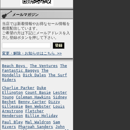
メールマガジン
当店では新着情報やお得なセール情報を
都度配信しています。
ご希望の方は下記にメールアドレスを入
力し登録ボタンを押して下さい。
変更・解除・お知らせはこちら >>
Beach Boys
The Ventures
The
Fantastic Baggys
The
Hondells
Dick Dales
The Surf
Riders
Charlie Parker
Duke
Ellington
Count Basie
Lester
Young
Coleman Hawkins
Sidney
Bechet
Benny Carter
Dizzy
Gillespie
Ben Webster
Louis
Armstrong
Fletcher
Henderson
Billie Holiday
Paul Bley
Mal Waldron
Sam
Rivers
Pharoah Sanders
John