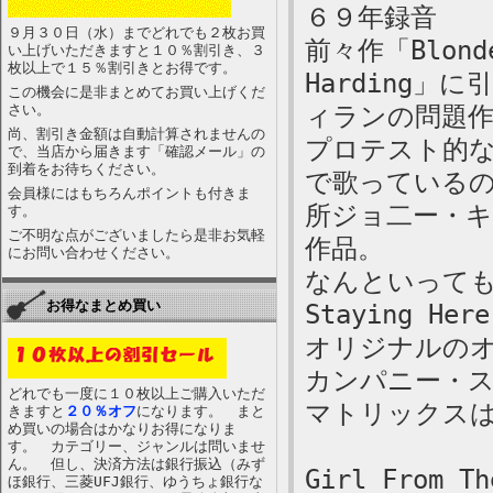
６９年録音
９月３０日（水）までどれでも２枚お買
前々作「Blonde
い上げいただきますと１０％割引き、３
枚以上で１５％割引きとお得です。
Harding
この機会に是非まとめてお買い上げくだ
さい。
ィランの問題
尚、割引き金額は自動計算されませんの
プロテスト的
で、当店から届きます「確認メール」の
到着をお待ちください。
で歌っている
会員様にはもちろんポイントも付きま
所ジョ二ー・
す。
ご不明な点がございましたら是非お気軽
作品。
にお問い合わせください。
なんといってもラ
お得なまとめ買い
Staying He
オリジナルの
カンパニー・
どれでも一度に１０枚以上ご購入いただ
マトリックスはSB
きますと
２０％オフ
になります。 まと
め買いの場合はかなりお得になりま
す。 カテゴリー、ジャンルは問いませ
ん。 但し、決済方法は銀行振込（みず
Girl From Th
ほ銀行、三菱UFJ銀行、ゆうちょ銀行な