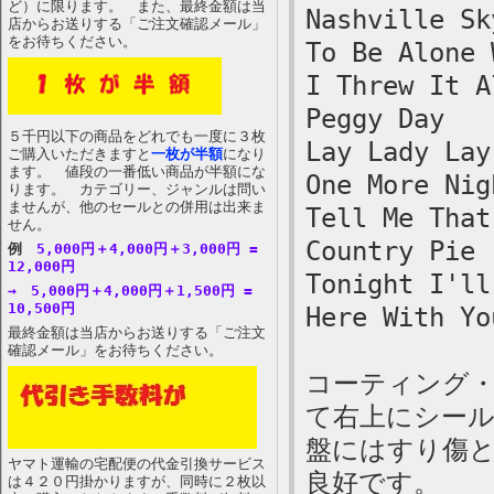
ど）に限ります。 また、最終金額は当
Nashville Sk
店からお送りする「ご注文確認メール」
をお待ちください。
To Be Alone 
I Threw It A
Peggy Day
５千円以下の商品をどれでも一度に３枚
Lay Lady Lay
ご購入いただきますと
一枚が半額
になり
ます。 値段の一番低い商品が半額にな
One More Nig
ります。 カテゴリー、ジャンルは問い
ませんが、他のセールとの併用は出来ま
Tell Me That
せん。
Country Pie
例
5,000円＋4,000円＋3,000円 =
12,000円
Tonight I'll
→ 5,000円＋4,000円＋1,500円 =
10,500円
Here With Yo
最終金額は当店からお送りする「ご注文
確認メール」をお待ちください。
コーティング
て右上にシー
盤にはすり傷と
ヤマト運輸の宅配便の代金引換サービス
良好です。
は４２０円掛かりますが、同時に２枚以