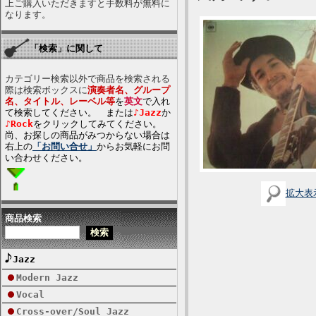
上ご購入いただきますと手数料が無料に
なります。
「検索」に関して
カテゴリー検索以外で商品を検索される
際は検索ボックスに
演奏者名、グループ
名、タイトル、レーベル等
を
英文
で入れ
て検索してください。 または
♪Jazz
か
♪Rock
をクリックしてみてください。
尚、お探しの商品がみつからない場合は
右上の
「お問い合せ」
からお気軽にお問
い合わせください。
拡大表
商品検索
Jazz
Modern Jazz
Vocal
Cross-over/Soul Jazz