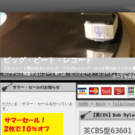
ビッグ・ビート・レコード
ブルーノート等のモダンジャズ、プログレッシブ・ロック等のオリジナル
のアナログ廃盤中古レコード専門店「ビッグビート・レコード」のホーム
カートをみ
サマー・セールのお知らせ
ただいま、サマー・セールを行っていま
HOME
>
Rock
>
Folk/Coun
す。
【英CBS】Bob Dyla
英CBS盤63601