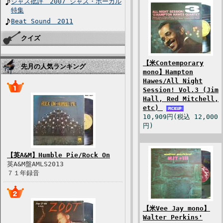
ジャズ批評 2007 ジャズ・ボーカル
特集
Beat Sound 2011
クイズ
【米Contemporary
先月の人気ランキング
mono】Hampton
Hawes/All Night
Session! Vol.3 (Jim
Hall, Red Mitchell,
etc)
10,909円(税込 12,000
円)
【英A&M】Humble Pie/Rock On
英A&M盤AMLS2013
７１年録音
【米Vee Jay mono】
Walter Perkins'