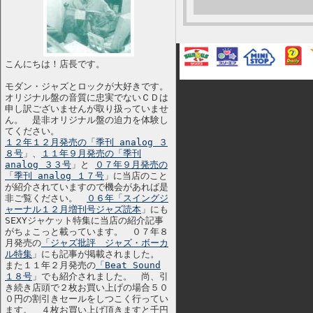
こんにちは！店長です。
モダン・ジャズとロックが大好きです。
オリジナル盤の音質に忠実でないＣＤは
申し訳ございませんが取り扱っていませ
ん。 是非オリジナル盤の迫力を体験し
てください。
１２年１２月発売の「季刊 analog ３
８号
」、
１１年９月発売の「季刊
analog ３３号
」と
０７年９月発売の
「季刊 analog １７号
」に当店のこと
が紹介されていますので機会があれば是
非ご覧ください。
０６年「スイングジ
ャーナル１２月増刊号ジャズ読本
」にも
SEXYジャケット特集に当店の紹介記事
がちょこっと載っています。 ０７年８
月発売の
「ジャズ批評 ジャズ・ボーカ
ル特集
」にも記事が掲載されました。
また１１年２月発売の
「Beat Sound
１８号
」でも紹介されました。 尚、引
き続き店頭で２枚お買い上げの場合５０
０円の割引きセールをしつこく行ってい
ます。 ４枚お買い上げ頂きますと千円