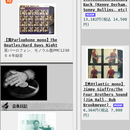
Back (Kenny Dorham,
Sonny Rollins, etc)
13,182円(税込 14,500
円)
【英Parlophone mono】The
Beatles/Hard Days Night
英パーロフォン、モノラル盤PMC1230
６４年録音
【米Atlantic mono】
Jimmy Giuffre/The
Four Brothers Sound
(Jim Hall, Bob
Brookmeyer)
店長日記
6,364円(税込 7,000
円)