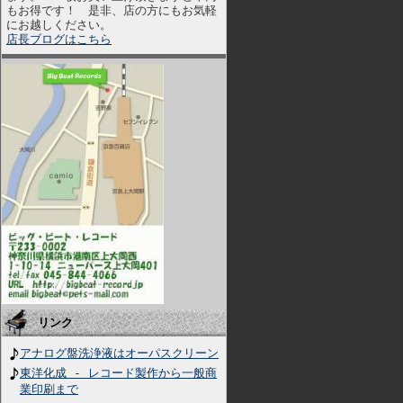
もお得です！ 是非、店の方にもお気軽
にお越しください。
店長ブログはこちら
リンク
アナログ盤洗浄液はオーパスクリーン
東洋化成 - レコード製作から一般商
業印刷まで