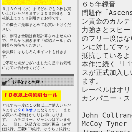
６５年録音
９月３０日（水）までどれでも２枚お買
問題作「Asce
い上げいただきますと１０％割引き、３
枚以上で１５％割引きとお得です。
ン黄金のカルテ
この機会に是非まとめてお買い上げくだ
力強さとスピード
さい。
尚、割引き金額は自動計算されませんの
のフリー度はな
で、当店から届きます「確認メール」の
到着をお待ちください。
ンに対してマッ
会員様にはもちろんポイントも付きま
抵抗しているよ
す。
本作に続く「Li
ご不明な点がございましたら是非お気軽
にお問い合わせください。
スが正式加入し
ます。
お得なまとめ買い
レーベルはオリ
カンパニー・ス
どれでも一度に１０枚以上ご購入いただ
きますと
２０％オフ
になります。 まと
John Coltran
め買いの場合はかなりお得になりま
す。 カテゴリー、ジャンルは問いませ
McCoy Tyner 
ん。 但し、決済方法は銀行振込（みず
ほ銀行、三菱UFJ銀行、ゆうちょ銀行な