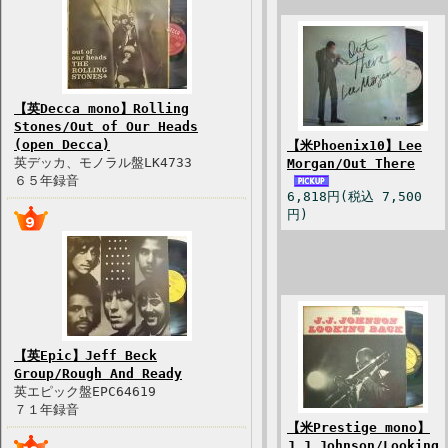
【英Decca mono】Rolling
Stones/Out of Our Heads
(open Decca)
【米Phoenix10】Lee
英デッカ、モノラル盤LK4733
Morgan/Out There
６５年録音
6,818円(税込 7,500
円)
【英Epic】Jeff Beck
Group/Rough And Ready
英エピック盤EPC64619
７１年録音
【米Prestige mono】
J.J.Johnson/Looking