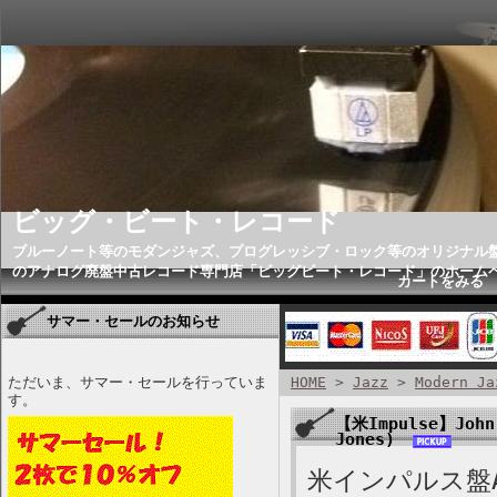
ビッグ・ビート・レコード
ブルーノート等のモダンジャズ、プログレッシブ・ロック等のオリジナル
のアナログ廃盤中古レコード専門店「ビッグビート・レコード」のホーム
カートをみる
サマー・セールのお知らせ
ただいま、サマー・セールを行っていま
HOME
>
Jazz
>
Modern Ja
す。
【米Impulse】John 
Jones)
米インパルス盤A