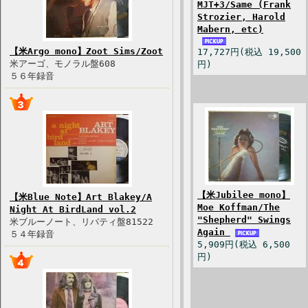
MJT+3/Same (Frank
Strozier, Harold
Mabern, etc)
【米Argo mono】Zoot Sims/Zoot
17,727円(税込 19,500
米アーゴ、モノラル盤608
円)
５６年録音
【米Jubilee mono】
【米Blue Note】Art Blakey/A
Moe Koffman/The
Night At BirdLand vol.2
"Shepherd" Swings
米ブルーノート、リバティ盤81522
Again
５４年録音
5,909円(税込 6,500
円)