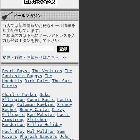
メールマガジン
当店では新着情報やお得なセール情報を
都度配信しています。
ご希望の方は下記にメールアドレスを入
力し登録ボタンを押して下さい。
変更・解除・お知らせはこちら >>
Beach Boys
The Ventures
The
Fantastic Baggys
The
Hondells
Dick Dales
The Surf
Riders
Charlie Parker
Duke
Ellington
Count Basie
Lester
Young
Coleman Hawkins
Sidney
Bechet
Benny Carter
Dizzy
Gillespie
Ben Webster
Louis
Armstrong
Fletcher
Henderson
Billie Holiday
Paul Bley
Mal Waldron
Sam
Rivers
Pharoah Sanders
John