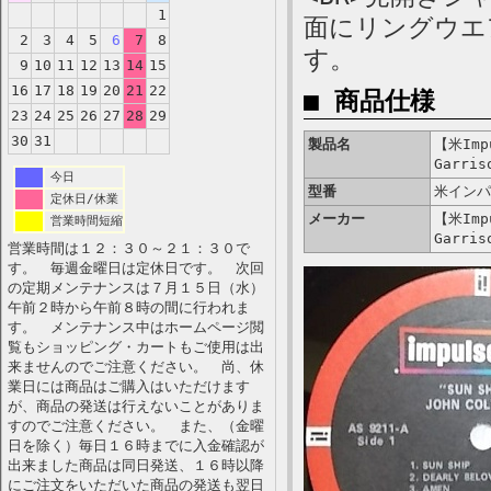
1
面にリングウエ
2
3
4
5
6
7
8
す。
9
10
11
12
13
14
15
16
17
18
19
20
21
22
■ 商品仕様
23
24
25
26
27
28
29
30
31
製品名
【米Impu
Garris
今日
型番
米インパ
定休日/休業
メーカー
【米Impu
営業時間短縮
Garris
営業時間は１２：３０～２１：３０で
す。 毎週金曜日は定休日です。 次回
の定期メンテナンスは７月１５日（水）
午前２時から午前８時の間に行われま
す。 メンテナンス中はホームページ閲
覧もショッピング・カートもご使用は出
来ませんのでご注意ください。 尚、休
業日には商品はご購入はいただけます
が、商品の発送は行えないことがありま
すのでご注意ください。 また、（金曜
日を除く）毎日１６時までに入金確認が
出来ました商品は同日発送、１６時以降
にご注文をいただいた商品の発送も翌日