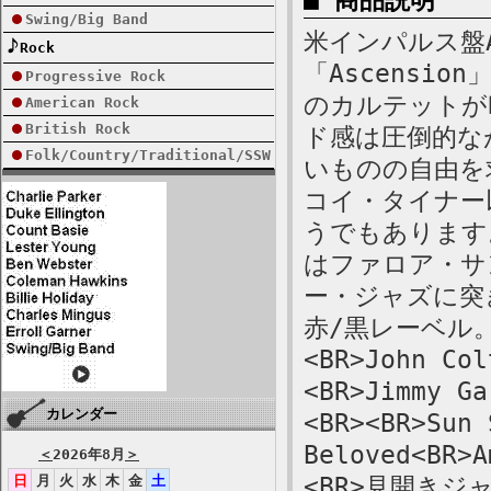
■ 商品説明
Swing/Big Band
米インパルス盤AS
Rock
「Ascensi
Progressive Rock
のカルテットが
American Rock
British Rock
ド感は圧倒的なが
Folk/Country/Traditional/SSW
いものの自由を
コイ・タイナー
うでもあります。<
はファロア・サ
ー・ジャズに突
赤/黒レーベル。
<BR>John Col
<BR>Jimmy Ga
カレンダー
<BR><BR>Sun 
Beloved<BR>A
＜
2026年8月
＞
日
月
火
水
木
金
土
<BR>見開き