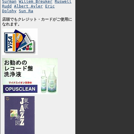
Surman
Willem Breuker
Ruswell
Rudd
Albert Ayler
Eric
Dolphy
Sun Ra
店頭でもクレジット・カードがご使用に
なれます。