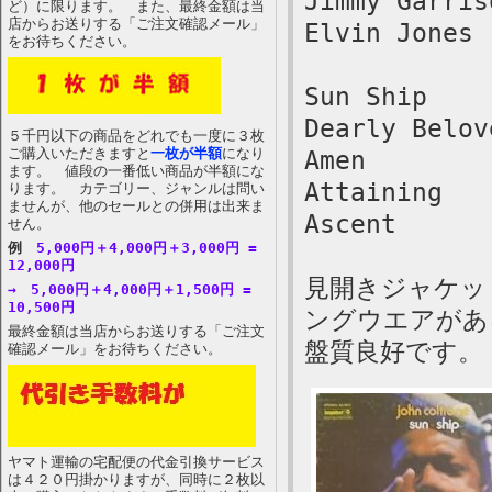
Jimmy Garris
ど）に限ります。 また、最終金額は当
店からお送りする「ご注文確認メール」
Elvin Jones 
をお待ちください。
Sun Ship
Dearly Belov
５千円以下の商品をどれでも一度に３枚
ご購入いただきますと
一枚が半額
になり
Amen
ます。 値段の一番低い商品が半額にな
Attaining
ります。 カテゴリー、ジャンルは問い
ませんが、他のセールとの併用は出来ま
Ascent
せん。
例
5,000円＋4,000円＋3,000円 =
12,000円
見開きジャケッ
→ 5,000円＋4,000円＋1,500円 =
10,500円
ングウエアがあ
最終金額は当店からお送りする「ご注文
盤質良好です。
確認メール」をお待ちください。
ヤマト運輸の宅配便の代金引換サービス
は４２０円掛かりますが、同時に２枚以