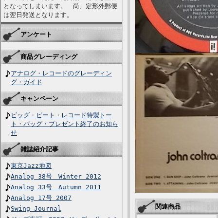
となってしまいます。 尚、定形外郵便
は翌日発送となります。
アンケート
商品グレーディング
アナログ・レコードのグレーディン
グ・ガイド
キャンペーン
ビッグ・ビート・レコード特製トー
ト・バッグ・プレゼント終了のお知ら
せ
雑誌紹介記事
東京Jazz地図
Analog 38号 Winter 2012
Analog 33号 Autumn 2011
Analog 17号 2007
関連商品
Swing Journal