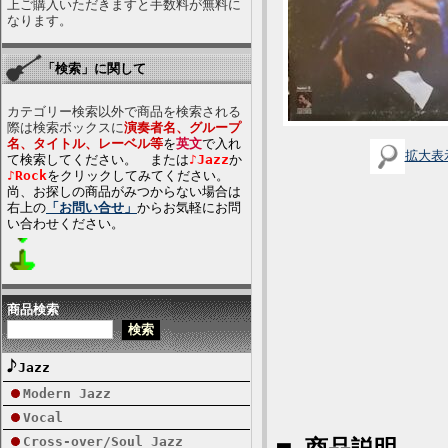
上ご購入いただきますと手数料が無料に
なります。
「検索」に関して
カテゴリー検索以外で商品を検索される
際は検索ボックスに
演奏者名、グループ
名、タイトル、レーベル等
を
英文
で入れ
拡大表
て検索してください。 または
♪Jazz
か
♪Rock
をクリックしてみてください。
尚、お探しの商品がみつからない場合は
右上の
「お問い合せ」
からお気軽にお問
い合わせください。
商品検索
Jazz
Modern Jazz
Vocal
Cross-over/Soul Jazz