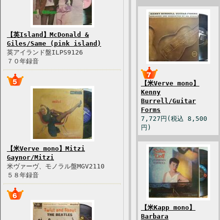
【英Island】McDonald &
Giles/Same (pink island)
英アイランド盤ILPS9126
７０年録音
【米Verve mono】
Kenny
Burrell/Guitar
Forms
7,727円(税込 8,500
円)
【米Verve mono】Mitzi
Gaynor/Mitzi
米ヴァーヴ、モノラル盤MGV2110
５８年録音
【米Kapp mono】
Barbara