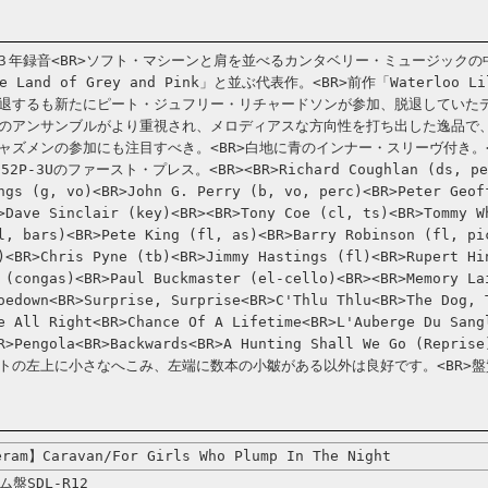
R>７３年録音<BR>ソフト・マシーンと肩を並べるカンタベリー・ミュージック
Land of Grey and Pink」と並ぶ代表作。<BR>前作「Waterloo 
退するも新たにピート・ジュフリー・リチャードソンが参加、脱退していた
のアンサンブルがより重視され、メロディアスな方向性を打ち出した逸品で
ャズメンの参加にも注目すべき。<BR>白地に青のインナー・スリーヴ付き。<
552P-3Uのファースト・プレス。<BR><BR>Richard Coughlan (ds, pe
ngs (g, vo)<BR>John G. Perry (b, vo, perc)<BR>Peter Geof
>Dave Sinclair (key)<BR><BR>Tony Coe (cl, ts)<BR>Tommy W
l, bars)<BR>Pete King (fl, as)<BR>Barry Robinson (fl, pi
)<BR>Chris Pyne (tb)<BR>Jimmy Hastings (fl)<BR>Rupert Hi
 (congas)<BR>Paul Buckmaster (el-cello)<BR><BR>Memory La
oedown<BR>Surprise, Surprise<BR>C'Thlu Thlu<BR>The Dog, 
e All Right<BR>Chance Of A Lifetime<BR>L'Auberge Du Sang
R>Pengola<BR>Backwards<BR>A Hunting Shall We Go (Repris
トの左上に小さなへこみ、左端に数本の小皺がある以外は良好です。<BR>
ram】Caravan/For Girls Who Plump In The Night
ム盤SDL-R12