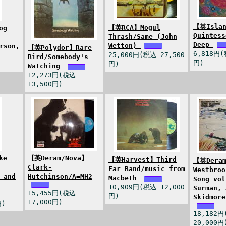
【英Isla
【英RCA】Mogul
og
Quintess
Thrash/Same (John
Deep
Wetton)
rson,
【英Polydor】Rare
6,818円(
25,000円(税込 27,500
Bird/Somebody's
円)
円)
Watching
12,273円(税込
13,500円)
ke
【英Deram/Nova】
【英Harvest】Third
【英Deram
Clark-
Ear Band/music from
Westbroo
 and
Hutchinson/A=MH2
Macbeth
Song vol
10,909円(税込 12,000
Surman, 
15,455円(税込
円)
Skidmore
17,000円)
円)
18,182
20,000円