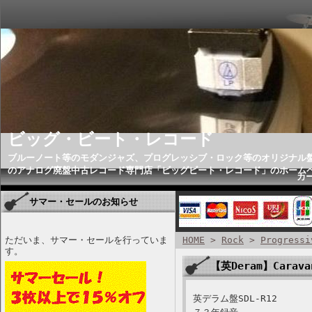
ビッグ・ビート・レコード
ブルーノート等のモダンジャズ、プログレッシブ・ロック等のオリジナル
のアナログ廃盤中古レコード専門店「ビッグビート・レコード」のホーム
カ
サマー・セールのお知らせ
ただいま、サマー・セールを行っていま
HOME
>
Rock
>
Progressi
す。
【英Deram】Caravan
英デラム盤SDL-R12