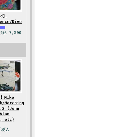
nd】
ence/Dive
税込 7,500
】Mike
k/Marching
.2 (John
Alan
, etc)
円(税込
)