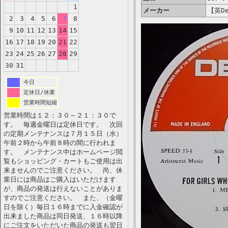
1
メーカー
【英De
2
3
4
5
6
7
8
9
10
11
12
13
14
15
16
17
18
19
20
21
22
23
24
25
26
27
28
29
30
31
今日
定休日/休業
営業時間短縮
営業時間は１２：３０～２１：３０で
す。 毎週金曜日は定休日です。 次回
の定期メンテナンスは７月１５日（水）
午前２時から午前８時の間に行われま
す。 メンテナンス中はホームページ閲
覧もショッピング・カートもご使用は出
来ませんのでご注意ください。 尚、休
業日には商品はご購入はいただけます
が、商品の発送は行えないことがありま
すのでご注意ください。 また、（金曜
日を除く）毎日１６時までに入金確認が
出来ました商品は同日発送、１６時以降
にご注文をいただいた商品の発送も翌日