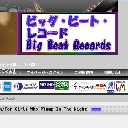
盤を扱う横浜、上大岡
ページです。
ートをみる
｜
マイページへログイン
｜
ご利用案内
｜
お問い合せ
ve Rock
/For Girls Who Plump In The Night