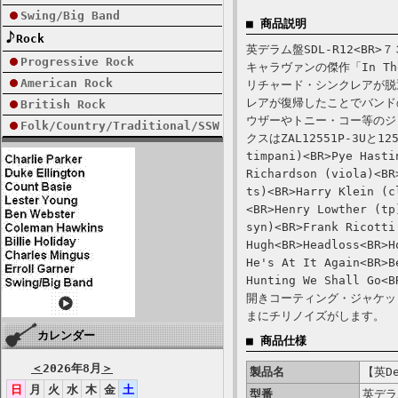
Swing/Big Band
■ 商品説明
Rock
英デラム盤SDL-R12<B
Progressive Rock
キャラヴァンの傑作「In The 
American Rock
リチャード・シンクレアが脱
レアが復帰したことでバンド
British Rock
ウザーやトニー・コー等のジ
Folk/Country/Traditional/SSW
クスはZAL12551P-3Uと12
timpani)<BR>Pye Hasti
Richardson (viola)<BR
ts)<BR>Harry Klein (c
<BR>Henry Lowther (tp
syn)<BR>Frank Ricotti
Hugh<BR>Headloss<BR>H
He's At It Again<BR>B
Hunting We Shall Go<B
開きコーティング・ジャケッ
まにチリノイズがします。
カレンダー
■ 商品仕様
＜
2026年8月
＞
製品名
【英De
日
月
火
水
木
金
土
型番
英デラ