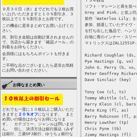
７３年録音
ソフト・マシーンと肩を並べる
９月３０日（水）までどれでも２枚お買
Grey and Pink」と並ぶ
い上げいただきますと１０％割引き、３
前作「Waterloo Li
枚以上で１５％割引きとお得です。
参加、脱退していたデイヴ・
この機会に是非まとめてお買い上げくだ
さい。
を打ち出した逸品で、ヘンリ
白地に青のインナー・スリー
尚、割引き金額は自動計算されませんの
で、当店から届きます「確認メール」の
マトリックスはZAL12551P
到着をお待ちください。
会員様にはもちろんポイントも付きま
Richard Coughlan (ds,
す。
Pye Hastings (g, vo)
ご不明な点がございましたら是非お気軽
John G. Perry (b, vo,
にお問い合わせください。
Peter Geoffrey Richar
Dave Sinclair (key)
お得なまとめ買い
Tony Coe (cl, ts)
Tommy Whittle (cl, ts
Harry Klein (cl, bars
どれでも一度に１０枚以上ご購入いただ
Pete King (fl, as)
きますと
２０％オフ
になります。 まと
Barry Robinson (fl, p
め買いの場合はかなりお得になりま
Henry Lowther (tp)
す。 カテゴリー、ジャンルは問いませ
Chris Pyne (tb)
ん。 但し、決済方法は銀行振込（みず
ほ銀行、三菱UFJ銀行、ゆうちょ銀行な
Jimmy Hastings (fl)