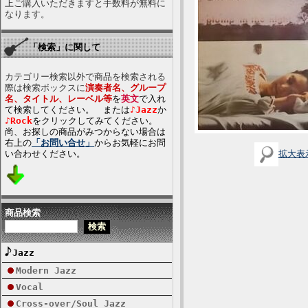
上ご購入いただきますと手数料が無料に
なります。
「検索」に関して
カテゴリー検索以外で商品を検索される
際は検索ボックスに
演奏者名、グループ
名、タイトル、レーベル等
を
英文
で入れ
て検索してください。 または
♪Jazz
か
♪Rock
をクリックしてみてください。
尚、お探しの商品がみつからない場合は
右上の
「お問い合せ」
からお気軽にお問
い合わせください。
拡大表
商品検索
Jazz
Modern Jazz
Vocal
Cross-over/Soul Jazz