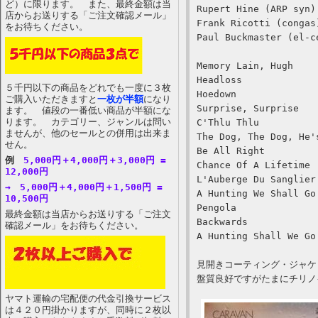
ど）に限ります。 また、最終金額は当
Rupert Hine (ARP syn)
店からお送りする「ご注文確認メール」
Frank Ricotti (congas
をお待ちください。
Paul Buckmaster (el-c
Memory Lain, Hugh
Headloss
５千円以下の商品をどれでも一度に３枚
Hoedown
ご購入いただきますと
一枚が半額
になり
Surprise, Surprise
ます。 値段の一番低い商品が半額にな
ります。 カテゴリー、ジャンルは問い
C'Thlu Thlu
ませんが、他のセールとの併用は出来ま
The Dog, The Dog, He'
せん。
Be All Right
例
5,000円＋4,000円＋3,000円 =
Chance Of A Lifetime
12,000円
L'Auberge Du Sanglier
→ 5,000円＋4,000円＋1,500円 =
A Hunting We Shall Go
10,500円
Pengola
最終金額は当店からお送りする「ご注文
Backwards
確認メール」をお待ちください。
A Hunting Shall We Go
見開きコーティング・ジャケ
盤質良好ですがたまにチリノ
ヤマト運輸の宅配便の代金引換サービス
は４２０円掛かりますが、同時に２枚以