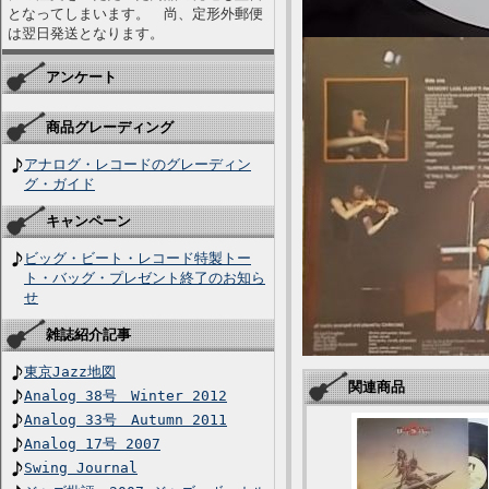
となってしまいます。 尚、定形外郵便
は翌日発送となります。
アンケート
商品グレーディング
アナログ・レコードのグレーディン
グ・ガイド
キャンペーン
ビッグ・ビート・レコード特製トー
ト・バッグ・プレゼント終了のお知ら
せ
雑誌紹介記事
東京Jazz地図
関連商品
Analog 38号 Winter 2012
Analog 33号 Autumn 2011
Analog 17号 2007
Swing Journal