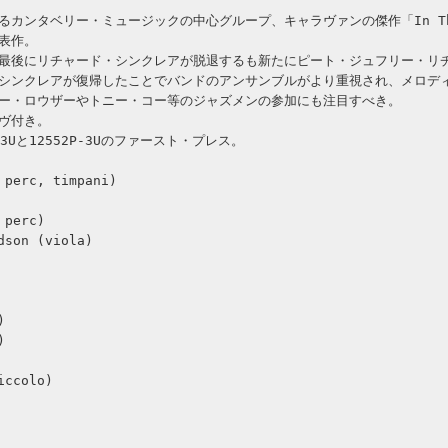
カンタベリー・ミュージックの中心グループ、キャラヴァンの傑作「In The 
代表作。
ly」を最後にリチャード・シンクレアが脱退するも新たにピート・ジュフリー・リ
シンクレアが復帰したことでバンドのアンサンブルがより重視され、メロデ
ー・ロウザーやトニー・コー等のジャズメンの参加にも注目すべき。
ヴ付き。
-3Uと12552P-3Uのファースト・プレス。
 perc, timpani)
 perc)
dson (viola)
)
)
iccolo)