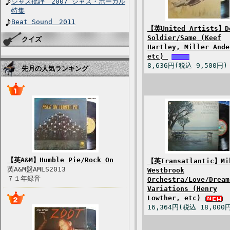
ジャズ批評 2007 ジャズ・ボーカル
特集
Beat Sound 2011
【英United Artists】D
Soldier/Same (Keef
クイズ
Hartley, Miller Ande
etc)
8,636円(税込 9,500円)
先月の人気ランキング
【英A&M】Humble Pie/Rock On
【英Transatlantic】Mi
英A&M盤AMLS2013
Westbrook
７１年録音
Orchestra/Love/Dream
Variations (Henry
Lowther, etc)
16,364円(税込 18,000