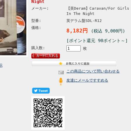
Night
メーカー:
【英Deram】Caravan/For Girls 
In The Night
型番:
英デラム盤SDL-R12
価格:
8,182円
(税込 9,000円)
[ポイント還元 90ポイント～]
購入数:
枚
示
この商品について問い合わせる
友達にメールですすめる