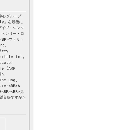
の中心グループ、
Lily」を最後に
デイヴ・シンク
、ヘンリー・ロ
BR>マトリッ
rc,
frey
hittle (cl,
ccolo)
ne (ARP
in,
The Dog,
lier<BR>A
e)<BR><BR>見
盤質良好ですがた