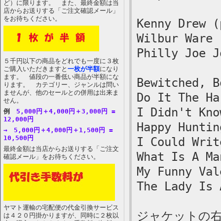
ど）に限ります。 また、最終金額は当
店からお送りする「ご注文確認メール」
をお待ちください。
Kenny Drew (
Wilbur Ware 
Philly Joe J
５千円以下の商品をどれでも一度に３枚
ご購入いただきますと
一枚が半額
になり
ます。 値段の一番低い商品が半額にな
Bewitched, B
ります。 カテゴリー、ジャンルは問い
ませんが、他のセールとの併用は出来ま
Do It The Ha
せん。
I Didn't Kno
例
5,000円＋4,000円＋3,000円 =
12,000円
Happy Huntin
→ 5,000円＋4,000円＋1,500円 =
10,500円
I Could Writ
最終金額は当店からお送りする「ご注文
What Is A Ma
確認メール」をお待ちください。
My Funny Val
The Lady Is 
ヤマト運輸の宅配便の代金引換サービス
ジャケットの
は４２０円掛かりますが、同時に２枚以