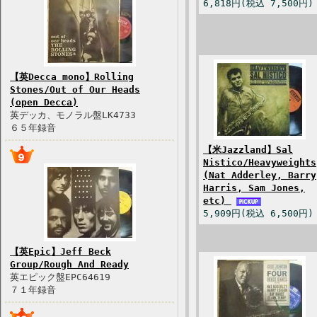
6,818円(税込 7,500円)
【英Decca mono】Rolling
Stones/Out of Our Heads
(open Decca)
英デッカ、モノラル盤LK4733
６５年録音
【米Jazzland】Sal
Nistico/Heavyweights
(Nat Adderley, Barry
Harris, Sam Jones,
etc)
5,909円(税込 6,500円)
【英Epic】Jeff Beck
Group/Rough And Ready
英エピック盤EPC64619
７１年録音