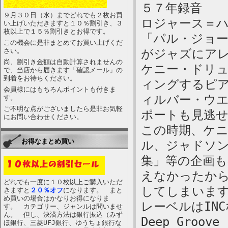
５７年録音
９月３０日（水）までどれでも２枚お買
ロジャース＝
い上げいただきますと１０％割引き、３
枚以上で１５％割引きとお得です。
「パル・ジョ
この機会に是非まとめてお買い上げくだ
さい。
がジャズにア
尚、割引き金額は自動計算されませんの
ケニー・ドリ
で、当店から届きます「確認メール」の
到着をお待ちください。
ィングするピ
会員様にはもちろんポイントも付きま
ィルバー・ウ
す。
ご不明な点がございましたら是非お気軽
ポートも見逃
にお問い合わせください。
この時期、ケ
お得なまとめ買い
ル、ジャドソンに「
集」等の企画
えなかったか
どれでも一度に１０枚以上ご購入いただ
してしまいま
きますと
２０％オフ
になります。 まと
め買いの場合はかなりお得になりま
レーベルはIN
す。 カテゴリー、ジャンルは問いませ
ん。 但し、決済方法は銀行振込（みず
Deep Groove
ほ銀行、三菱UFJ銀行、ゆうちょ銀行な