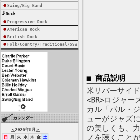
Swing/Big Band
Rock
Progressive Rock
American Rock
British Rock
Folk/Country/Traditional/SSW
■ 商品説明
米リバーサイド、
<BR>ロジャ
カル「パル・
ューがジャズに
カレンダー
の美しくも、
＜
2026年8月
＞
ノを聴くこと
日
月
火
水
木
金
土