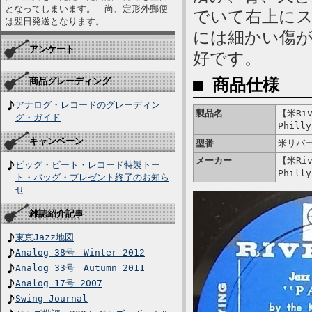
となってしまいます。 尚、定形外郵便
でいて右上にス
は翌日発送となります。
には細かい傷が
アンケート
好です。
■ 商品仕様
商品グレーディング
アナログ・レコードのグレーディン
製品名
【米Riv
グ・ガイド
Philly
キャンペーン
型番
米リバー
メーカー
【米Riv
ビッグ・ビート・レコード特製トー
Philly
ト・バッグ・プレゼント終了のお知ら
せ
雑誌紹介記事
東京Jazz地図
Analog 38号 Winter 2012
Analog 33号 Autumn 2011
Analog 17号 2007
Swing Journal