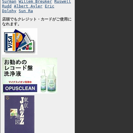
Surman
Willem Breuker
Ruswell
Rudd
Albert Ayler
Eric
Dolphy
Sun Ra
店頭でもクレジット・カードがご使用に
なれます。