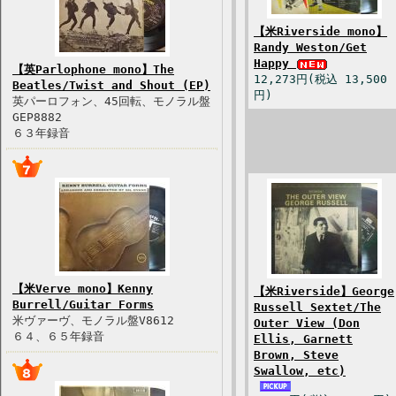
【米Riverside mono】
Randy Weston/Get
Happy
【英Parlophone mono】The
12,273円(税込 13,500
Beatles/Twist and Shout (EP)
円)
英パーロフォン、45回転、モノラル盤
GEP8882
６３年録音
【米Verve mono】Kenny
【米Riverside】George
Burrell/Guitar Forms
Russell Sextet/The
米ヴァーヴ、モノラル盤V8612
Outer View (Don
６４、６５年録音
Ellis, Garnett
Brown, Steve
Swallow, etc)