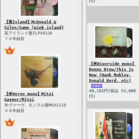
円)
【英Island】McDonald &
Giles/Same (pink island)
英アイランド盤ILPS9126
７０年録音
【米Riverside mono】
Kenny Drew/This Is
New (Hank Mobley,
Donald Byrd, etc)
48,182円(税込 53,000
【米Verve mono】Mitzi
円)
Gaynor/Mitzi
米ヴァーヴ、モノラル盤MGV2110
５８年録音