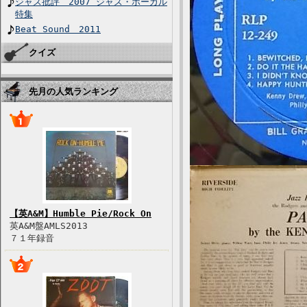
ジャズ批評 2007 ジャズ・ボーカル
特集
Beat Sound 2011
クイズ
先月の人気ランキング
【英A&M】Humble Pie/Rock On
英A&M盤AMLS2013
７１年録音