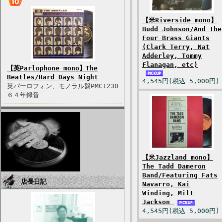
【米Riverside mono】
Budd Johnson/And The
Four Brass Giants
(Clark Terry, Nat
Adderley, Tommy
Flanagan, etc)
【英Parlophone mono】The
Beatles/Hard Days Night
4,545円(税込 5,000円)
英パーロフォン、モノラル盤PMC1230
６４年録音
【米Jazzland mono】
The Tadd Dameron
Band/Featuring Fats
店長日記
Navarro, Kai
Winding, Milt
Jackson
4,545円(税込 5,000円)