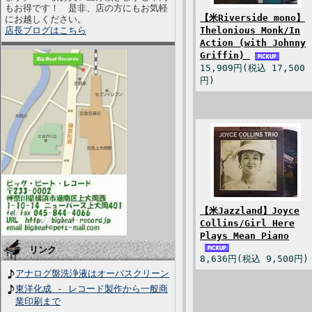
もお得です！ 是非、店の方にもお気軽
【米Riverside mono】
にお越しください。
店長ブログはこちら
Thelonious Monk/In
Action (with Johnny
Griffin)
15,909円(税込 17,500
円)
【米Jazzland】Joyce
Collins/Girl Here
Plays Mean Piano
リンク
8,636円(税込 9,500円)
アナログ盤洗浄液はオーパスクリーン
東洋化成 - レコード製作から一般商
業印刷まで