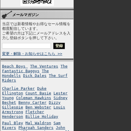
メールマガジン
当店では新着情報やお得なセール情報を
都度配信しています。
ご希望の方は下記にメールアドレスを入
力し登録ボタンを押して下さい。
変更・解除・お知らせはこちら >>
Beach Boys
The Ventures
The
Fantastic Baggys
The
Hondells
Dick Dales
The Surf
Riders
Charlie Parker
Duke
Ellington
Count Basie
Lester
Young
Coleman Hawkins
Sidney
Bechet
Benny Carter
Dizzy
Gillespie
Ben Webster
Louis
Armstrong
Fletcher
Henderson
Billie Holiday
Paul Bley
Mal Waldron
Sam
Rivers
Pharoah Sanders
John