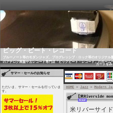
ビッグ・ビート・レコード
ブルーノート等のモダンジャズ、プログレッシブ・ロック等のオリジナル
のアナログ廃盤中古レコード専門店「ビッグビート・レコード」のホーム
カートをみ
サマー・セールのお知らせ
ただいま、サマー・セールを行っていま
HOME
>
Jazz
>
Modern Ja
す。
【米Riverside mon
米リバーサイド、