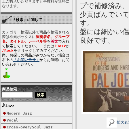
上ご購入いただきますと手数料が無料に
プで補修済み、
なります。
少黄ばんでい
「検索」に関して
す。
盤には細かい傷
カテゴリー検索以外で商品を検索される
際は検索ボックスに
演奏者名、グループ
良好です。
名、タイトル、レーベル等
を
英文
で入れ
て検索してください。 または
♪Jazz
か
♪Rock
をクリックしてみてください。
尚、お探しの商品がみつからない場合は
右上の
「お問い合せ」
からお気軽にお問
い合わせください。
商品検索
Jazz
Modern Jazz
Vocal
拡大表
Cross-over/Soul Jazz