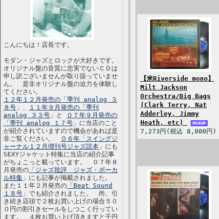
こんにちは！店長です。
モダン・ジャズとロックが大好きです。
オリジナル盤の音質に忠実でないＣＤは
申し訳ございませんが取り扱っていませ
【米Riverside mono】
ん。 是非オリジナル盤の迫力を体験し
Milt Jackson
てください。
Orchestra/Big Bags
１２年１２月発売の「季刊 analog ３
(Clark Terry, Nat
８号
」、
１１年９月発売の「季刊
Adderley, Jimmy
analog ３３号
」と
０７年９月発売の
Heath, etc)
「季刊 analog １７号
」に当店のこと
が紹介されていますので機会があれば是
7,273円(税込 8,000円)
非ご覧ください。
０６年「スイングジ
ャーナル１２月増刊号ジャズ読本
」にも
SEXYジャケット特集に当店の紹介記事
がちょこっと載っています。 ０７年８
月発売の
「ジャズ批評 ジャズ・ボーカ
ル特集
」にも記事が掲載されました。
また１１年２月発売の
「Beat Sound
１８号
」でも紹介されました。 尚、引
き続き店頭で２枚お買い上げの場合５０
０円の割引きセールをしつこく行ってい
ます。 ４枚お買い上げ頂きますと千円