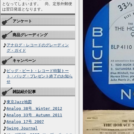
となってしまいます。 尚、定形外郵便
は翌日発送となります。
アンケート
商品グレーディング
アナログ・レコードのグレーディン
グ・ガイド
キャンペーン
ビッグ・ビート・レコード特製トー
ト・バッグ・プレゼント終了のお知ら
せ
雑誌紹介記事
東京Jazz地図
Analog 38号 Winter 2012
Analog 33号 Autumn 2011
Analog 17号 2007
Swing Journal