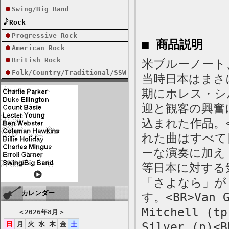
Swing/Big Band
Rock
Progressive Rock
■ 商品説明
American Rock
British Rock
米ブルーノート、
Folk/Country/Traditional/SSW
当時日本はまさ
期にホレス・シ
迎と観客の興奮
込まれた作品。
れた曲はすべて
ーな演奏に加え「
等日本に対する
「さよなら」が 
カレンダー
す。<BR>Van 
Mitchell (tp
＜
2026年8月
＞
日
月
火
水
木
金
土
Silver (p)<B