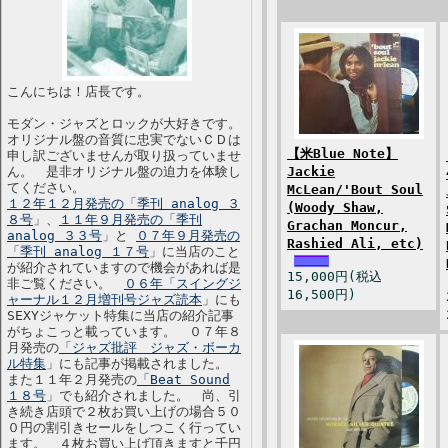
こんにちは！店長です。
モダン・ジャズとロックが大好きです。
オリジナル盤の音質に忠実でないＣＤは
【米Blue Note】
申し訳ございませんが取り扱っていませ
ん。 是非オリジナル盤の迫力を体験し
Jackie
てください。
McLean/'Bout Soul
１２年１２月発売の「季刊 analog ３
(Woody Shaw,
８号
」、
１１年９月発売の「季刊
Grachan Moncur,
analog ３３号
」と
０７年９月発売の
Rashied Ali, etc)
「季刊 analog １７号
」に当店のこと
が紹介されていますので機会があれば是
15,000円(税込
非ご覧ください。
０６年「スイングジ
16,500円)
ャーナル１２月増刊号ジャズ読本
」にも
SEXYジャケット特集に当店の紹介記事
がちょこっと載っています。 ０７年８
月発売の
「ジャズ批評 ジャズ・ボーカ
ル特集
」にも記事が掲載されました。
また１１年２月発売の
「Beat Sound
１８号
」でも紹介されました。 尚、引
き続き店頭で２枚お買い上げの場合５０
０円の割引きセールをしつこく行ってい
ます。 ４枚お買い上げ頂きますと千円