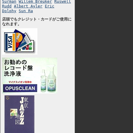
Surman
Willem Breuker
Ruswell
Rudd
Albert Ayler
Eric
Dolphy
Sun Ra
店頭でもクレジット・カードがご使用に
なれます。