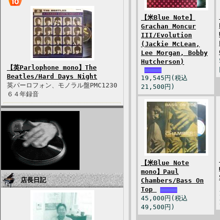
【米Blue Note】
Grachan Moncur
III/Evolution
(Jackie McLean,
Lee Morgan, Bobby
Hutcherson)
【英Parlophone mono】The
Beatles/Hard Days Night
19,545円(税込
英パーロフォン、モノラル盤PMC1230
21,500円)
６４年録音
【米Blue Note
mono】Paul
店長日記
Chambers/Bass On
Top
45,000円(税込
49,500円)