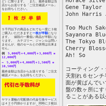
Horace Silve
ど）に限ります。 また、最終金額は当
店からお送りする「ご注文確認メール」
Gene Taylor 
をお待ちください。
John Harris 
Too Much Sak
５千円以下の商品をどれでも一度に３枚
ご購入いただきますと
一枚が半額
になり
Sayanora Blu
ます。 値段の一番低い商品が半額にな
The Tokyo Bl
ります。 カテゴリー、ジャンルは問い
ませんが、他のセールとの併用は出来ま
Cherry Bloss
せん。
例
5,000円＋4,000円＋3,000円 =
Ah! So
12,000円
→ 5,000円＋4,000円＋1,500円 =
10,500円
コーティング・
最終金額は当店からお送りする「ご注文
天割れ６センチ
確認メール」をお待ちください。
面が黄ばんでい
盤の数ヶ所にす
ることがある以
ヤマト運輸の宅配便の代金引換サービス
は４２０円掛かりますが、同時に２枚以