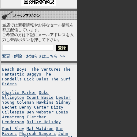
メールマガジン
当店では新着情報やお得なセール情報を
都度配信しています。
ご希望の方は下記にメールアドレスを入
力し登録ボタンを押して下さい。
変更・解除・お知らせはこちら >>
Beach Boys
The Ventures
The
Fantastic Baggys
The
Hondells
Dick Dales
The Surf
Riders
Charlie Parker
Duke
Ellington
Count Basie
Lester
Young
Coleman Hawkins
Sidney
Bechet
Benny Carter
Dizzy
Gillespie
Ben Webster
Louis
Armstrong
Fletcher
Henderson
Billie Holiday
Paul Bley
Mal Waldron
Sam
Rivers
Pharoah Sanders
John