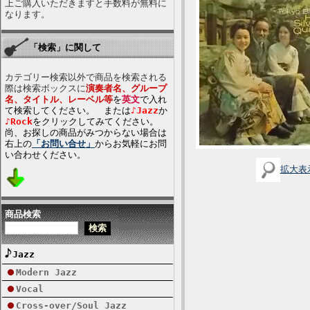
上ご購入いただきますと手数料が無料に
なります。
「検索」に関して
カテゴリー検索以外で商品を検索される
際は検索ボックスに
演奏者名、グループ
名、タイトル、レーベル等
を
英文
で入れ
て検索してください。 または
♪Jazz
か
♪Rock
をクリックしてみてください。
尚、お探しの商品がみつからない場合は
右上の
「お問い合せ」
からお気軽にお問
い合わせください。
拡大表
商品検索
Jazz
Modern Jazz
Vocal
Cross-over/Soul Jazz