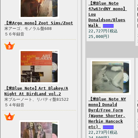
【米Blue Note
47w63rdNY mono】
Lou
Donaldson/Blues
【米Argo mono】Zoot Sims/Zoot
Walk
米アーゴ、モノラル盤608
22,727円(税込
５６年録音
25,000円)
【米Blue Note】Art Blakey/A
Night At BirdLand vol.2
【米Blue Note NY
米ブルーノート、リバティ盤81522
mono】Donald
５４年録音
Byrd/Free Form
(Wayne Shorter,
Herbie Hancock
etc)
22,273円(税込
24,500円)