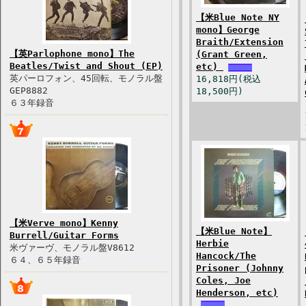
【米Blue Note NY
mono】George
Braith/Extension
【英Parlophone mono】The
(Grant Green,
Beatles/Twist and Shout (EP)
etc)
英パーロフォン、45回転、モノラル盤
16,818円(税込
GEP8882
18,500円)
６３年録音
【米Verve mono】Kenny
【米Blue Note】
Burrell/Guitar Forms
Herbie
米ヴァーヴ、モノラル盤V8612
Hancock/The
６４、６５年録音
Prisoner (Johnny
Coles, Joe
Henderson, etc)