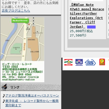
もお得です！ 是非、店の方にもお気軽
【米Blue Note
にお越しください。
47w63 mono】Horace
店長ブログはこちら
Silver/Further
Explorations (Art
Farmer, Cliff
Jordan)
25,000円(税込
27,500円)
リンク
アナログ盤洗浄液はオーパスクリーン
東洋化成 - レコード製作から一般商
業印刷まで