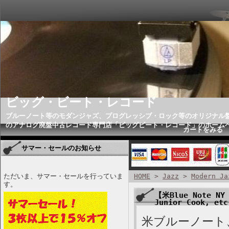
ビッグ・ビート・レコード
ブルーノート等のモダンジャズ、プログレッシブ・ロック等のオリジナル
のアナログ廃盤中古レコード専門店「ビッグビート・レコード」のホーム
カートをみる
サマー・セールのお知らせ
ただいま、サマー・セールを行っていま
HOME
>
Jazz
>
Modern Ja
す。
【米Blue Note NY 
Junior Cook, et
米ブルーノート、