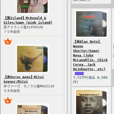
【英Island】McDonald &
Giles/Same (pink island)
英アイランド盤ILPS9126
７０年録音
【米Blue Note】
Wayne
Shorter/Super
Nova (John
McLaughlin, Chick
Corea, Jack
DeJohnette, etc)
【米Verve mono】Mitzi
7,727円(税込 8,500
Gaynor/Mitzi
円)
米ヴァーヴ、モノラル盤MGV2110
５８年録音