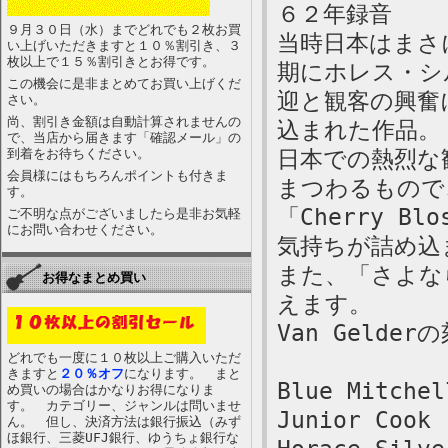
６２年録音
９月３０日（水）までどれでも２枚お買
当時日本はまさ
い上げいただきますと１０％割引き、３
枚以上で１５％割引きとお得です。
期にホレス・シ
この機会に是非まとめてお買い上げくだ
迎と観客の興奮
さい。
尚、割引き金額は自動計算されませんの
込まれた作品。
で、当店から届きます「確認メール」の
到着をお待ちください。
日本での熱烈な
会員様にはもちろんポイントも付きま
まつわるもので
す。
「Cherry 
ご不明な点がございましたら是非お気軽
にお問い合わせください。
気持ちが詰め込
また、「さよなら
お得なまとめ買い
えます。
Van Gelde
どれでも一度に１０枚以上ご購入いただ
きますと
２０％オフ
になります。 まと
Blue Mitchel
め買いの場合はかなりお得になりま
す。 カテゴリー、ジャンルは問いませ
Junior Cook 
ん。 但し、決済方法は銀行振込（みず
ほ銀行、三菱UFJ銀行、ゆうちょ銀行な