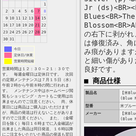
1
Jr (ds)<BR><
2
3
4
5
6
7
8
Blues<BR>The
9
10
11
12
13
14
15
Blossom<B
16
17
18
19
20
21
22
23
24
25
26
27
28
29
の右下に剥がれ
30
31
は修復済み、角
今日
み痕があります
定休日/休業
と細い傷があり
営業時間短縮
良好です。
営業時間は１２：３０～２１：３０で
す。 毎週金曜日は定休日です。 次回
■ 商品仕様
の定期メンテナンスは７月１５日（水）
午前２時から午前８時の間に行われま
す。 メンテナンス中はホームページ閲
製品名
【米Blue
覧もショッピング・カートもご使用は出
(Blue 
来ませんのでご注意ください。 尚、休
型番
米ブルー
業日には商品はご購入はいただけます
が、商品の発送は行えないことがありま
メーカー
【米Blue
すのでご注意ください。 また、（金曜
(Blue 
日を除く）毎日１６時までに入金確認が
出来ました商品は同日発送、１６時以降
にご注文をいただいた商品の発送も翌日