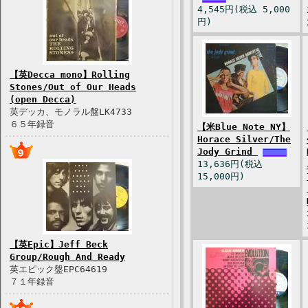
4,545円(税込 5,000
円)
【英Decca mono】Rolling
Stones/Out of Our Heads
(open Decca)
英デッカ、モノラル盤LK4733
６５年録音
【米Blue Note NY】
Horace Silver/The
Jody Grind
13,636円(税込
15,000円)
【英Epic】Jeff Beck
Group/Rough And Ready
英エピック盤EPC64619
７１年録音