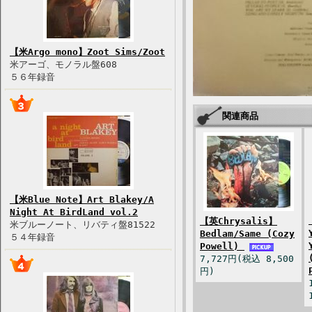
【米Argo mono】Zoot Sims/Zoot
米アーゴ、モノラル盤608
５６年録音
関連商品
【米Blue Note】Art Blakey/A
Night At BirdLand vol.2
【英Chrysalis】
米ブルーノート、リバティ盤81522
Bedlam/Same (Cozy
５４年録音
Powell)
7,727円(税込 8,500
円)