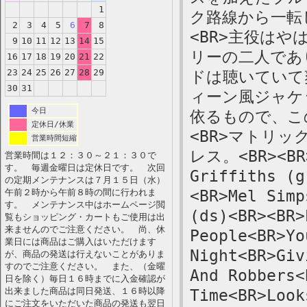
1
ク路線から一転
2
3
4
5
6
7
8
<BR>主役は
9
10
11
12
13
14
15
リーの二人であ
16
17
18
19
20
21
22
23
24
25
26
27
28
29
ドは聴いていて
30
31
ィーン風ジャケ
今日
依るもので、こ
定休日/休業
<BR>マトリック
営業時間短縮
レス。<BR><BR>
営業時間は１２：３０～２１：３０で
す。 毎週金曜日は定休日です。 次回
Griffiths (g
の定期メンテナンスは７月１５日（水）
午前２時から午前８時の間に行われま
<BR>Mel Simp
す。 メンテナンス中はホームページ閲
(ds)<BR><BR>
覧もショッピング・カートもご使用は出
来ませんのでご注意ください。 尚、休
People<BR>Yo
業日には商品はご購入はいただけます
Night<BR>Giv
が、商品の発送は行えないことがありま
すのでご注意ください。 また、（金曜
And Robbers<
日を除く）毎日１６時までに入金確認が
出来ました商品は同日発送、１６時以降
Time<BR>Lo
にご注文をいただいた商品の発送も翌日