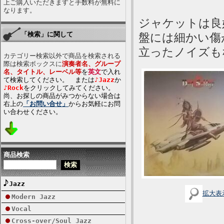
上ご購入いただきますと手数料が無料に
なります。
ジャケットは良
「検索」に関して
盤には細かい傷
立ったノイズも
カテゴリー検索以外で商品を検索される
際は検索ボックスに
演奏者名、グループ
名、タイトル、レーベル等
を
英文
で入れ
て検索してください。 または
♪Jazz
か
♪Rock
をクリックしてみてください。
尚、お探しの商品がみつからない場合は
右上の
「お問い合せ」
からお気軽にお問
い合わせください。
商品検索
Jazz
拡大表
Modern Jazz
Vocal
Cross-over/Soul Jazz