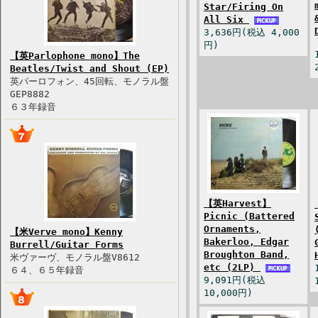
Star/Firing On
All Six
3,636円(税込 4,000
円)
【英Parlophone mono】The
Beatles/Twist and Shout (EP)
英パーロフォン、45回転、モノラル盤
GEP8882
６３年録音
【英Harvest】
Picnic (Battered
Ornaments,
【米Verve mono】Kenny
Bakerloo, Edgar
Burrell/Guitar Forms
Broughton Band,
米ヴァーヴ、モノラル盤V8612
etc (2LP)
６４、６５年録音
9,091円(税込
10,000円)