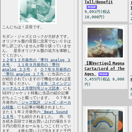
Tull/Benefit
9,091円(税込
10,000円)
こんにちは！店長です。
モダン・ジャズとロックが大好きです。
オリジナル盤の音質に忠実でないＣＤは
申し訳ございませんが取り扱っていませ
ん。 是非オリジナル盤の迫力を体験し
てください。
１２年１２月発売の「季刊 analog ３
【英Vertigo】Magna
８号
」、
１１年９月発売の「季刊
Carta/Lord of The
analog ３３号
」と
０７年９月発売の
Ages
「季刊 analog １７号
」に当店のこと
が紹介されていますので機会があれば是
5,455円(税込 6,000
非ご覧ください。
０６年「スイングジ
円)
ャーナル１２月増刊号ジャズ読本
」にも
SEXYジャケット特集に当店の紹介記事
がちょこっと載っています。 ０７年８
月発売の
「ジャズ批評 ジャズ・ボーカ
ル特集
」にも記事が掲載されました。
また１１年２月発売の
「Beat Sound
１８号
」でも紹介されました。 尚、引
き続き店頭で２枚お買い上げの場合５０
０円の割引きセールをしつこく行ってい
ます。 ４枚お買い上げ頂きますと千円