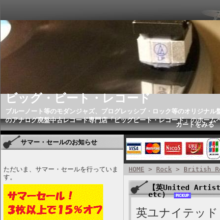
ビッグ・ビート・レコード
ブルーノート等のモダンジャズ、プログレッシブ・ロック等のオリジナル
のアナログ廃盤中古レコード専門店「ビッグビート・レコード」のホーム
カートをみる
サマー・セールのお知らせ
ただいま、サマー・セールを行っていま
HOME
>
Rock
>
British R
す。
【英United Artist
etc)
英ユナイテッド・