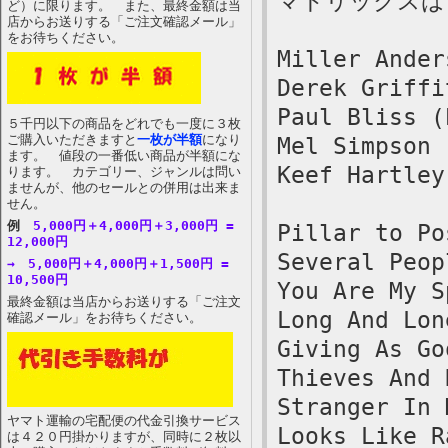
マトリックスは 
ど）に限ります。 また、最終金額は当
店からお送りする「ご注文確認メール」
をお待ちください。
Miller Ander
Derek Griffi
Paul Bliss (
５千円以下の商品をどれでも一度に３枚
ご購入いただきますと
一枚が半額
になり
Mel Simpson 
ます。 値段の一番低い商品が半額にな
Keef Hartley
ります。 カテゴリー、ジャンルは問い
ませんが、他のセールとの併用は出来ま
せん。
例
5,000円＋4,000円＋3,000円 =
Pillar to Po
12,000円
Several Peop
→ 5,000円＋4,000円＋1,500円 =
10,500円
You Are My S
最終金額は当店からお送りする「ご注文
Long And Lon
確認メール」をお待ちください。
Giving As Go
Thieves And 
Stranger In 
ヤマト運輸の宅配便の代金引換サービス
Looks Like R
は４２０円掛かりますが、同時に２枚以