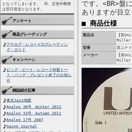
です。<BR>盤
となってしまいます。 尚、定形外郵便
は翌日発送となります。
ありますが目立
アンケート
■ 商品仕様
商品グレーディング
製品名
【英Unit
Miller
アナログ・レコードのグレーディン
型番
英ユナイ
グ・ガイド
メーカー
【英Unit
キャンペーン
Miller
ビッグ・ビート・レコード特製トー
ト・バッグ・プレゼント終了のお知ら
せ
雑誌紹介記事
東京Jazz地図
Analog 38号 Winter 2012
Analog 33号 Autumn 2011
Analog 17号 2007
Swing Journal