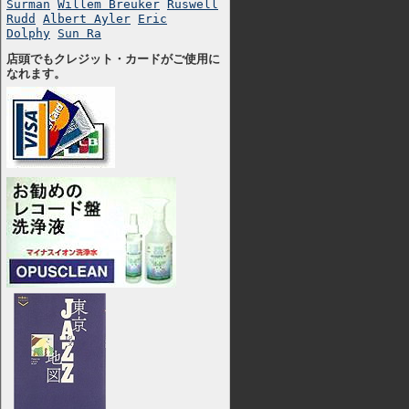
Surman
Willem Breuker
Ruswell
Rudd
Albert Ayler
Eric
Dolphy
Sun Ra
店頭でもクレジット・カードがご使用に
なれます。