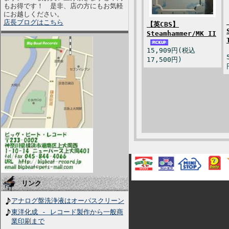
もお得です！ 是非、店の方にもお気軽
にお越しください。
店長ブログはこちら
【英CBS】
Steamhammer/MK II
15,909円(税込
17,500円)
リンク
アナログ盤洗浄液はオーパスクリーン
東洋化成 - レコード製作から一般商
業印刷まで