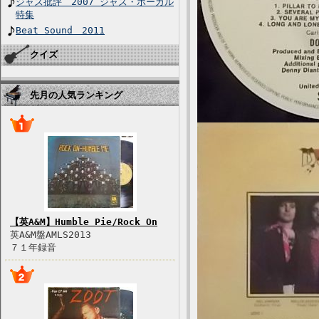
ジャズ批評 2007 ジャズ・ボーカル
特集
Beat Sound 2011
クイズ
先月の人気ランキング
【英A&M】Humble Pie/Rock On
英A&M盤AMLS2013
７１年録音