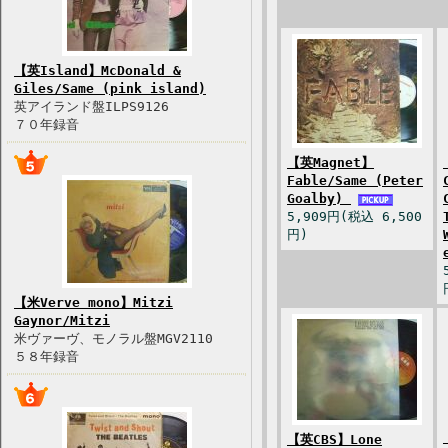
【英Island】McDonald &
Giles/Same (pink island)
英アイランド盤ILPS9126
７０年録音
【英Magnet】
Fable/Same (Peter
Goalby)
5,909円(税込 6,500
円)
【米Verve mono】Mitzi
Gaynor/Mitzi
米ヴァーヴ、モノラル盤MGV2110
５８年録音
【英CBS】Lone