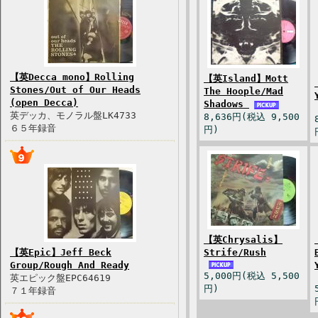
【英Decca mono】Rolling
【英Island】Mott
Stones/Out of Our Heads
The Hoople/Mad
(open Decca)
Shadows
英デッカ、モノラル盤LK4733
8,636円(税込 9,500
６５年録音
円)
【英Chrysalis】
【英Epic】Jeff Beck
Strife/Rush
Group/Rough And Ready
5,000円(税込 5,500
英エピック盤EPC64619
円)
７１年録音