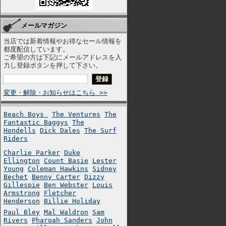
メールマガジン
当店では新着情報やお得なセール情報を
都度配信しています。
ご希望の方は下記にメールアドレスを入
力し登録ボタンを押して下さい。
変更・解除・お知らせはこちら >>
Beach Boys
The Ventures
The
Fantastic Baggys
The
Hondells
Dick Dales
The Surf
Riders
Charlie Parker
Duke
Ellington
Count Basie
Lester
Young
Coleman Hawkins
Sidney
Bechet
Benny Carter
Dizzy
Gillespie
Ben Webster
Louis
Armstrong
Fletcher
Henderson
Billie Holiday
Paul Bley
Mal Waldron
Sam
Rivers
Pharoah Sanders
John