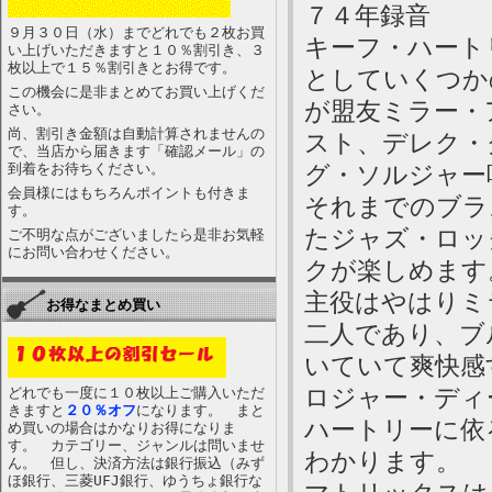
７４年録音
９月３０日（水）までどれでも２枚お買
キーフ・ハート
い上げいただきますと１０％割引き、３
枚以上で１５％割引きとお得です。
としていくつか
この機会に是非まとめてお買い上げくだ
が盟友ミラー・
さい。
尚、割引き金額は自動計算されませんの
スト、デレク・
で、当店から届きます「確認メール」の
到着をお待ちください。
グ・ソルジャー
会員様にはもちろんポイントも付きま
それまでのブラ
す。
たジャズ・ロッ
ご不明な点がございましたら是非お気軽
にお問い合わせください。
クが楽しめます
主役はやはりミ
お得なまとめ買い
二人であり、ブ
いていて爽快感
ロジャー・ディ
どれでも一度に１０枚以上ご購入いただ
きますと
２０％オフ
になります。 まと
ハートリーに依
め買いの場合はかなりお得になりま
す。 カテゴリー、ジャンルは問いませ
わかります。
ん。 但し、決済方法は銀行振込（みず
ほ銀行、三菱UFJ銀行、ゆうちょ銀行な