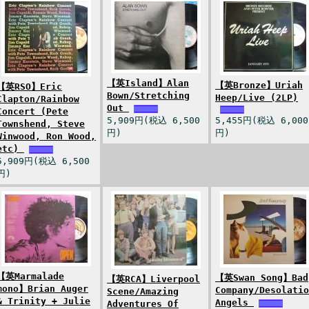
【英Island】Alan
【英Bronze】Uriah
【英RSO】Eric
Bown/Stretching
Heep/Live (2LP)
Clapton/Rainbow
Out
Concert (Pete
5,909円(税込 6,500
5,455円(税込 6,000
Townshend, Steve
円)
円)
Winwood, Ron Wood,
etc)
5,909円(税込 6,500
円)
【英Marmalade
【英Swan Song】Bad
【英RCA】Liverpool
mono】Brian Auger
Company/Desolatio
Scene/Amazing
& Trinity + Julie
Angels
Adventures Of