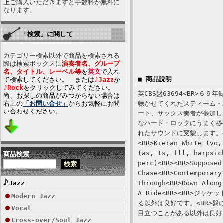
上ご購入いただきますと手数料が無料に
なります。
「検索」に関して
カテゴリー検索以外で商品を検索される
際は検索ボックスに
演奏者名、グループ
名、タイトル、レーベル等
を
英文
で入れ
■ 商品説明
て検索してください。 または
♪Jazz
か
♪Rock
をクリックしてみてください。
英CBS盤63694<BR>
尚、お探しの商品がみつからない場合は
右上の
「お問い合せ」
からお気軽にお問
聴かせてくれたスティーム・
い合わせください。
ート、サックス奏者が参加し
なハード・ロックにうまく移
れたサウンドに変貌します。<BR
<BR>Kieran White (vo,
(as, ts, fll, harpsic
商品検索
perc)<BR><BR>Supposed
Chase<BR>Contemporary
Jazz
Through<BR>Down Along
A Ride<BR><BR>
Modern Jazz
る以外は良好です。<BR>
Vocal
目立つことがある以外は良好
Cross-over/Soul Jazz