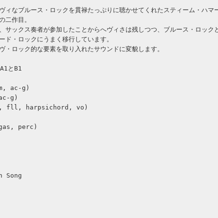
ヴィなブルース・ロックを貫禄たっぷりに聴かせてくれたスティーム・ハマ
の二作目。
、サックス奏者が参加したことからへヴィさは残しつつ、ブルース・ロック
ード・ロックにうまく移行しています。
ヴ・ロック的な要素を取り入れたサウンドに変貌します。
A1とB1
m, ac-g)
ac-g)
, fll, harpsichord, vo)
gas, perc)
n Song