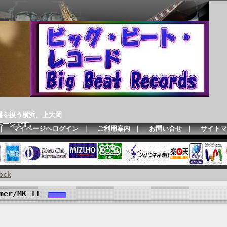
盤を扱う横浜、上大岡
ページです。
｜
マイページへログイン
｜
ご利用案内
｜
お問い合せ
｜
サイトマ
ock
mer/MK II