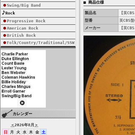
■ 商品仕様
Swing/Big Band
製品名
【英CBS】
Rock
型番
英CBS盤
Progressive Rock
メーカー
【英CBS】
American Rock
British Rock
Folk/Country/Traditional/SSW
カレンダー
＜
2026年8月
＞
日
月
火
水
木
金
土