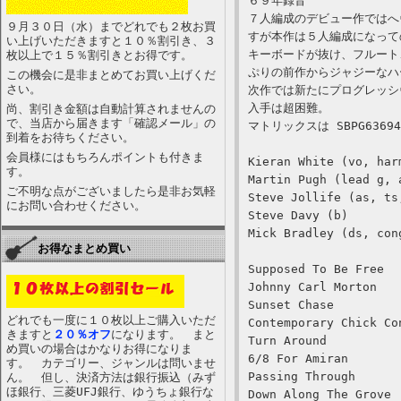
６９年録音
７人編成のデビュー作ではへ
９月３０日（水）までどれでも２枚お買
すが本作は５人編成になって
い上げいただきますと１０％割引き、３
キーボードが抜け、フルート
枚以上で１５％割引きとお得です。
ぷりの前作からジャジーなハ
この機会に是非まとめてお買い上げくだ
さい。
次作では新たにプログレッシ
入手は超困難。
尚、割引き金額は自動計算されませんの
で、当店から届きます「確認メール」の
マトリックスは SBPG63694
到着をお待ちください。
会員様にはもちろんポイントも付きま
Kieran White (vo, har
す。
Martin Pugh (lead g, 
ご不明な点がございましたら是非お気軽
Steve Jollife (as, ts
にお問い合わせください。
Steve Davy (b)
Mick Bradley (ds, con
お得なまとめ買い
Supposed To Be Free
Johnny Carl Morton
Sunset Chase
どれでも一度に１０枚以上ご購入いただ
Contemporary Chick Co
きますと
２０％オフ
になります。 まと
Turn Around
め買いの場合はかなりお得になりま
6/8 For Amiran
す。 カテゴリー、ジャンルは問いませ
Passing Through
ん。 但し、決済方法は銀行振込（みず
ほ銀行、三菱UFJ銀行、ゆうちょ銀行な
Down Along The Grove