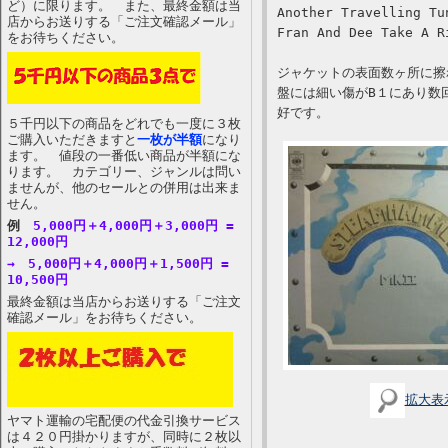
ど）に限ります。 また、最終金額は当
Another Travelling Tu
店からお送りする「ご注文確認メール」
Fran And Dee Take A R
をお待ちください。
ジャケットの表面数ヶ所に擦
盤には細い傷がB１にあり数
好です。
５千円以下の商品をどれでも一度に３枚
ご購入いただきますと
一枚が半額
になり
ます。 値段の一番低い商品が半額にな
ります。 カテゴリー、ジャンルは問い
ませんが、他のセールとの併用は出来ま
せん。
例
5,000円＋4,000円＋3,000円 =
12,000円
→ 5,000円＋4,000円＋1,500円 =
10,500円
最終金額は当店からお送りする「ご注文
確認メール」をお待ちください。
拡大表
ヤマト運輸の宅配便の代金引換サービス
は４２０円掛かりますが、同時に２枚以