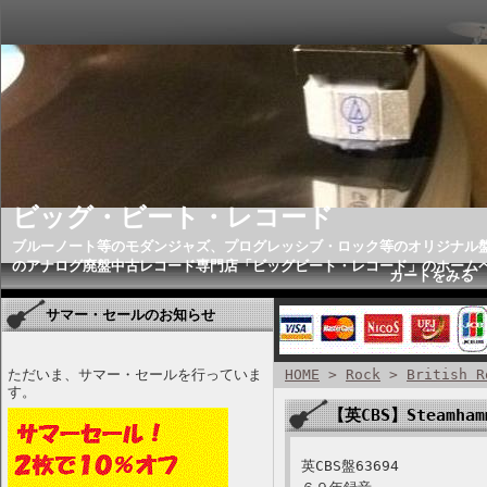
ビッグ・ビート・レコード
ブルーノート等のモダンジャズ、プログレッシブ・ロック等のオリジナル
のアナログ廃盤中古レコード専門店「ビッグビート・レコード」のホーム
カートをみる
サマー・セールのお知らせ
ただいま、サマー・セールを行っていま
HOME
>
Rock
>
British R
す。
【英CBS】Steamham
英CBS盤63694