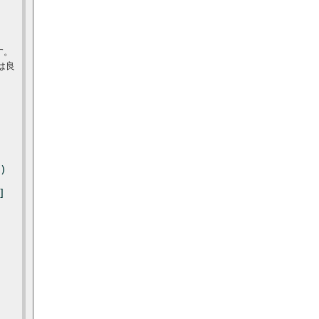
す。
は良
)
]