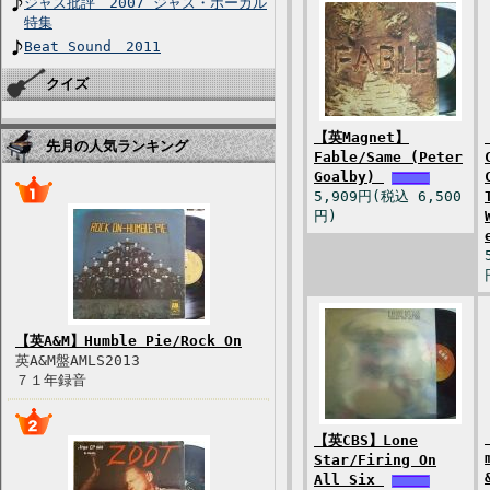
ジャズ批評 2007 ジャズ・ボーカル
特集
Beat Sound 2011
クイズ
【英Magnet】
先月の人気ランキング
Fable/Same (Peter
Goalby)
5,909円(税込 6,500
円)
【英A&M】Humble Pie/Rock On
英A&M盤AMLS2013
７１年録音
【英CBS】Lone
Star/Firing On
All Six