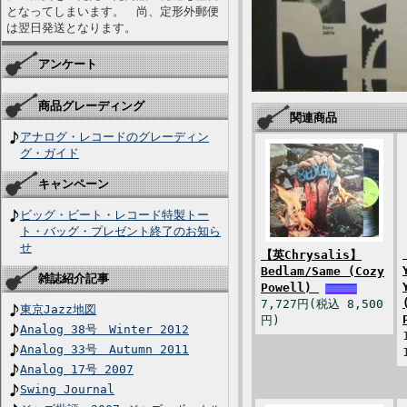
となってしまいます。 尚、定形外郵便
は翌日発送となります。
アンケート
商品グレーディング
関連商品
アナログ・レコードのグレーディン
グ・ガイド
キャンペーン
ビッグ・ビート・レコード特製トー
ト・バッグ・プレゼント終了のお知ら
せ
【英Chrysalis】
Bedlam/Same (Cozy
雑誌紹介記事
Powell)
7,727円(税込 8,500
東京Jazz地図
円)
Analog 38号 Winter 2012
Analog 33号 Autumn 2011
Analog 17号 2007
Swing Journal