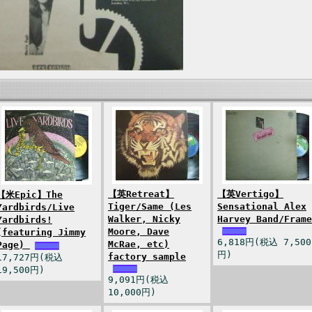
【英Retreat】
【英Vertigo】
【米Epic】The
Tiger/Same (Les
Sensational Alex
Yardbirds/Live
Walker, Nicky
Harvey Band/Frame
Yardbirds!
Moore, Dave
(featuring Jimmy
6,818円(税込 7,500
McRae, etc)
Page)
円)
factory sample
17,727円(税込
19,500円)
9,091円(税込
10,000円)