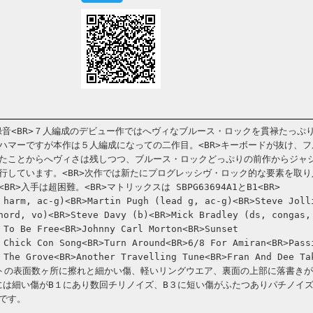
６９年録音<BR>７人編成のデビュー作ではへヴィなブルース・ロックを貫禄たっぷ
ハマーですが本作は５人編成になっての二作目。<BR>キーボードが抜け、フ
たことからへヴィさは残しつつ、ブルース・ロックどっぷりの前作からジャ
行しています。<BR>次作では新たにプログレッシヴ・ロック的な要素を取り
>入手は超困難。<BR>マトリックスは SBPG63694A1とB1<BR>
 harm, ac-g)<BR>Martin Pugh (lead g, ac-g)<BR>Steve Joll
hord, vo)<BR>Steve Davy (b)<BR>Mick Bradley (ds, congas,
 To Be Free<BR>Johnny Carl Morton<BR>Sunset
 Chick Con Song<BR>Turn Around<BR>6/8 For Amiran<BR>Pass
 The Grove<BR>Another Travelling Tune<BR>Fran And Dee Ta
ジャケットの表面数ヶ所に擦れと細かい傷、軽いリングウエア、裏面の上部に落書き
盤には細い傷がB１にあり数回チリノイズ、B３に短い傷がふたつありパチノイ
です。