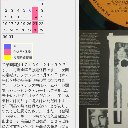
1
2
3
4
5
6
7
8
9
10
11
12
13
14
15
16
17
18
19
20
21
22
23
24
25
26
27
28
29
30
31
今日
定休日/休業
営業時間短縮
営業時間は１２：３０～２１：３０で
す。 毎週金曜日は定休日です。 次回
の定期メンテナンスは７月１５日（水）
午前２時から午前８時の間に行われま
す。 メンテナンス中はホームページ閲
覧もショッピング・カートもご使用は出
来ませんのでご注意ください。 尚、休
業日には商品はご購入はいただけます
が、商品の発送は行えないことがありま
すのでご注意ください。 また、（金曜
日を除く）毎日１６時までに入金確認が
出来ました商品は同日発送、１６時以降
にご注文をいただいた商品の発送も翌日