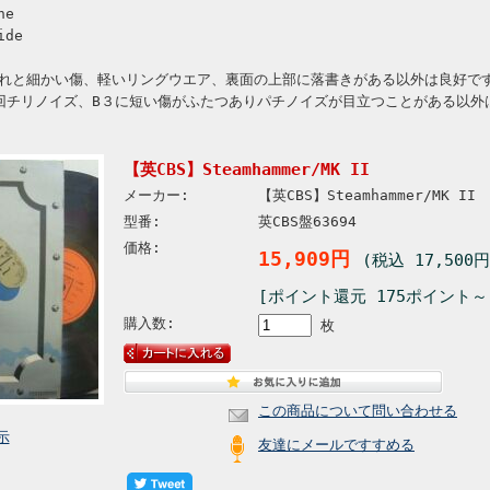
ne
ide
れと細かい傷、軽いリングウエア、裏面の上部に落書きがある以外は良好で
回チリノイズ、B３に短い傷がふたつありパチノイズが目立つことがある以外
【英CBS】Steamhammer/MK II
メーカー:
【英CBS】Steamhammer/MK II
型番:
英CBS盤63694
価格:
15,909円
(税込 17,500円
[ポイント還元 175ポイント～
購入数:
枚
この商品について問い合わせる
示
友達にメールですすめる