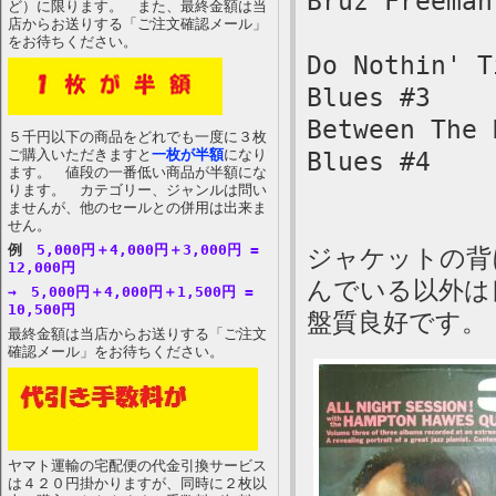
Bruz Freeman
ど）に限ります。 また、最終金額は当
店からお送りする「ご注文確認メール」
をお待ちください。
Do Nothin' T
Blues #3
Between The 
５千円以下の商品をどれでも一度に３枚
ご購入いただきますと
一枚が半額
になり
Blues #4
ます。 値段の一番低い商品が半額にな
ります。 カテゴリー、ジャンルは問い
ませんが、他のセールとの併用は出来ま
せん。
例
5,000円＋4,000円＋3,000円 =
ジャケットの背
12,000円
んでいる以外は
→ 5,000円＋4,000円＋1,500円 =
10,500円
盤質良好です。
最終金額は当店からお送りする「ご注文
確認メール」をお待ちください。
ヤマト運輸の宅配便の代金引換サービス
は４２０円掛かりますが、同時に２枚以