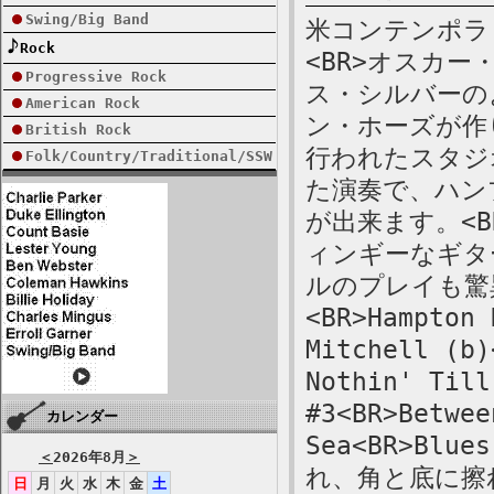
Swing/Big Band
米コンテンポラリ
Rock
<BR>オスカ
Progressive Rock
ス・シルバーの
American Rock
ン・ホーズが作
British Rock
行われたスタジ
Folk/Country/Traditional/SSW
た演奏で、ハン
が出来ます。<
ィンギーなギタ
ルのプレイも驚異的
<BR>Hampton 
Mitchell (b)
Nothin' Till
#3<BR>Betwee
カレンダー
Sea<BR>Blu
＜
2026年8月
＞
れ、角と底に擦
日
月
火
水
木
金
土