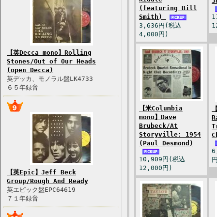
J
(featuring Bill
Smith)
1
3,636円(税込
1
4,000円)
【英Decca mono】Rolling
Stones/Out of Our Heads
(open Decca)
英デッカ、モノラル盤LK4733
６５年録音
【米Columbia
【
mono】Dave
R
Brubeck/At
T
Storyville: 1954
C
(Paul Desmond)
6
10,909円(税込
円
12,000円)
【英Epic】Jeff Beck
Group/Rough And Ready
英エピック盤EPC64619
７１年録音