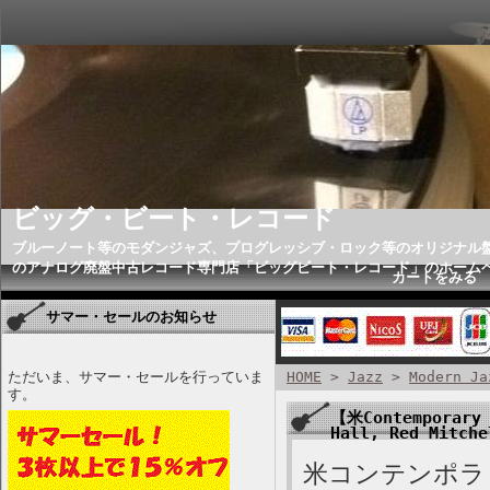
ビッグ・ビート・レコード
ブルーノート等のモダンジャズ、プログレッシブ・ロック等のオリジナル
のアナログ廃盤中古レコード専門店「ビッグビート・レコード」のホーム
カートをみる
サマー・セールのお知らせ
ただいま、サマー・セールを行っていま
HOME
>
Jazz
>
Modern Ja
す。
【米Contemporary 
Hall, Red Mitch
米コンテンポラリ