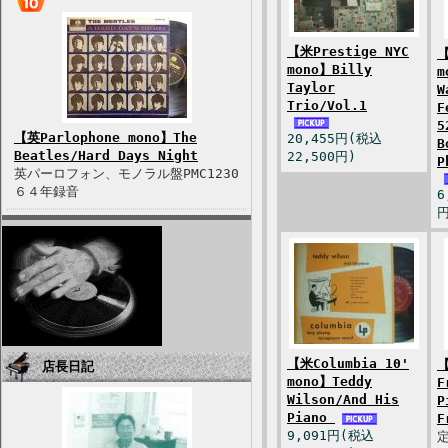
【米Prestige NYC
【
mono】Billy
m
Taylor
W
Trio/Vol.1
F
5
【英Parlophone mono】The
20,455円(税込
B
Beatles/Hard Days Night
22,500円)
P
英パーロフォン、モノラル盤PMC1230
６４年録音
6
円
【米Columbia 10'
【
店長日記
mono】Teddy
F
Wilson/And His
P
Piano
F
9,091円(税込