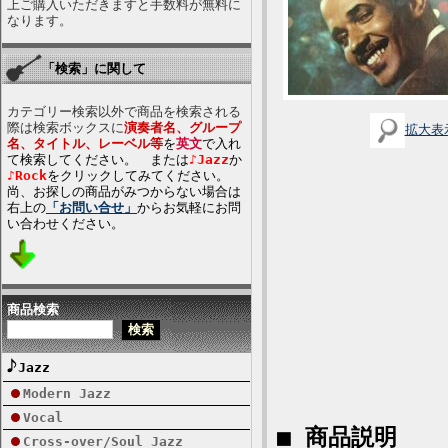
上ご購入いただきますと手数料が無料に
なります。
「検索」に関して
カテゴリー検索以外で商品を検索される
際は検索ボックスに
演奏者名、グループ
拡大表
名、タイトル、レーベル等
を
英文
で入れ
て検索してください。 または
♪Jazz
か
♪Rock
をクリックしてみてください。
尚、お探しの商品がみつからない場合は
右上の
「お問い合せ」
からお気軽にお問
い合わせください。
商品検索
Jazz
Modern Jazz
Vocal
■ 商品説明
Cross-over/Soul Jazz