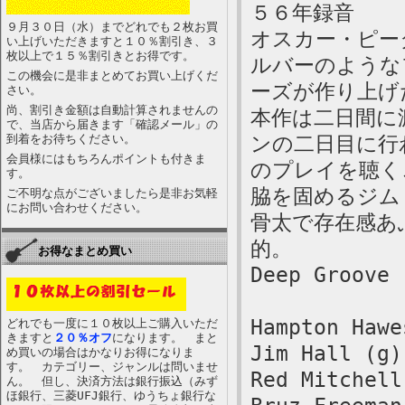
５６年録音
９月３０日（水）までどれでも２枚お買
オスカー・ピー
い上げいただきますと１０％割引き、３
枚以上で１５％割引きとお得です。
ルバーのような
この機会に是非まとめてお買い上げくだ
ーズが作り上げ
さい。
尚、割引き金額は自動計算されませんの
本作は二日間に
で、当店から届きます「確認メール」の
到着をお待ちください。
ンの二日目に行
会員様にはもちろんポイントも付きま
のプレイを聴く
す。
脇を固めるジム
ご不明な点がございましたら是非お気軽
にお問い合わせください。
骨太で存在感あ
的。
お得なまとめ買い
Deep Groove
Hampton Hawe
どれでも一度に１０枚以上ご購入いただ
きますと
２０％オフ
になります。 まと
Jim Hall (g)
め買いの場合はかなりお得になりま
す。 カテゴリー、ジャンルは問いませ
Red Mitchell
ん。 但し、決済方法は銀行振込（みず
ほ銀行、三菱UFJ銀行、ゆうちょ銀行な