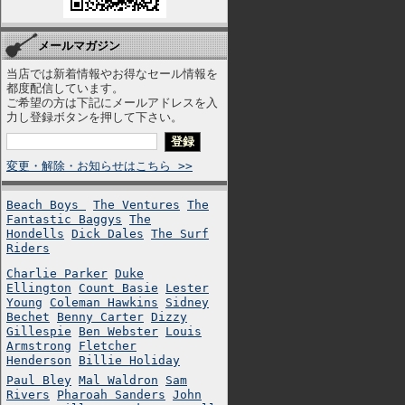
メールマガジン
当店では新着情報やお得なセール情報を
都度配信しています。
ご希望の方は下記にメールアドレスを入
力し登録ボタンを押して下さい。
変更・解除・お知らせはこちら >>
Beach Boys
The Ventures
The
Fantastic Baggys
The
Hondells
Dick Dales
The Surf
Riders
Charlie Parker
Duke
Ellington
Count Basie
Lester
Young
Coleman Hawkins
Sidney
Bechet
Benny Carter
Dizzy
Gillespie
Ben Webster
Louis
Armstrong
Fletcher
Henderson
Billie Holiday
Paul Bley
Mal Waldron
Sam
Rivers
Pharoah Sanders
John