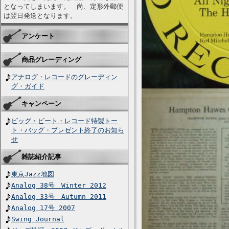
となってしまいます。 尚、定形外郵便
は翌日発送となります。
アンケート
商品グレーディング
アナログ・レコードのグレーディン
グ・ガイド
キャンペーン
ビッグ・ビート・レコード特製トー
ト・バッグ・プレゼント終了のお知ら
せ
雑誌紹介記事
東京Jazz地図
Analog 38号 Winter 2012
Analog 33号 Autumn 2011
Analog 17号 2007
Swing Journal