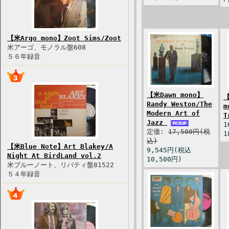
【米Argo mono】Zoot Sims/Zoot
米アーゴ、モノラル盤608
５６年録音
【米Dawn mono】
【
Randy Weston/The
m
Modern Art of
T
Jazz
1
定価:
17,500円(税
1
込)
【米Blue Note】Art Blakey/A
9,545円(税込
Night At BirdLand vol.2
10,500円)
米ブルーノート、リバティ盤81522
５４年録音