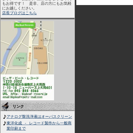
もお得です！ 是非、店の方にもお気軽
にお越しください。
店長ブログはこちら
リンク
アナログ盤洗浄液はオーパスクリーン
東洋化成 - レコード製作から一般商
業印刷まで