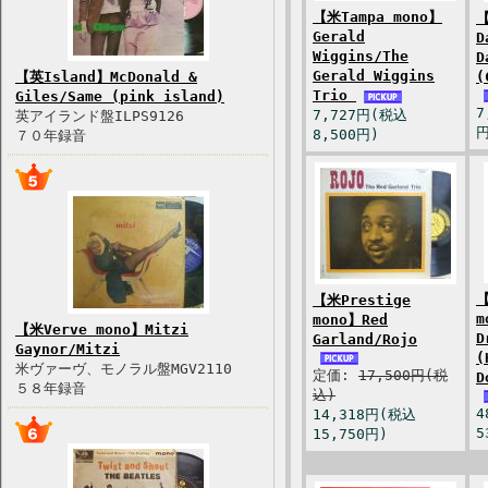
【米Tampa mono】
【
Gerald
D
Wiggins/The
D
Gerald Wiggins
【英Island】McDonald &
(
Trio
Giles/Same (pink island)
7
7,727円(税込
英アイランド盤ILPS9126
円
8,500円)
７０年録音
【
【米Prestige
m
mono】Red
【米Verve mono】Mitzi
D
Garland/Rojo
Gaynor/Mitzi
(
米ヴァーヴ、モノラル盤MGV2110
定価:
17,500円(税
D
５８年録音
込)
4
14,318円(税込
5
15,750円)