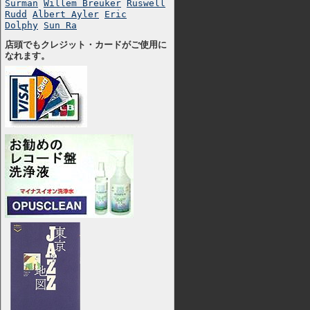
Surman
Willem Breuker
Ruswell
Rudd
Albert Ayler
Eric
Dolphy
Sun Ra
店頭でもクレジット・カードがご使用に
なれます。