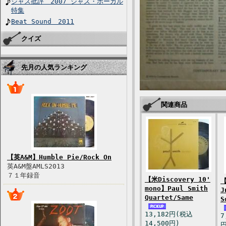
ジャズ批評 2007 ジャズ・ボーカル
特集
Beat Sound 2011
クイズ
先月の人気ランキング
関連商品
【英A&M】Humble Pie/Rock On
英A&M盤AMLS2013
７１年録音
【米Discovery 10'
【
mono】Paul Smith
J
Quartet/Same
S
13,182円(税込
7
14,500円)
円