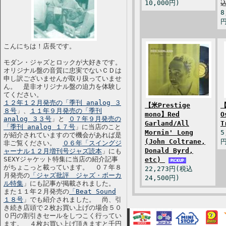
10,000円)
込
8
円
こんにちは！店長です。
モダン・ジャズとロックが大好きです。
オリジナル盤の音質に忠実でないＣＤは
申し訳ございませんが取り扱っていませ
ん。 是非オリジナル盤の迫力を体験し
てください。
１２年１２月発売の「季刊 analog ３
【米Prestige
【
８号
」、
１１年９月発売の「季刊
mono】Red
O
analog ３３号
」と
０７年９月発売の
Garland/All
T
「季刊 analog １７号
」に当店のこと
Mornin' Long
5
が紹介されていますので機会があれば是
(John Coltrane,
円
非ご覧ください。
０６年「スイングジ
Donald Byrd,
ャーナル１２月増刊号ジャズ読本
」にも
SEXYジャケット特集に当店の紹介記事
etc)
がちょこっと載っています。 ０７年８
22,273円(税込
月発売の
「ジャズ批評 ジャズ・ボーカ
24,500円)
ル特集
」にも記事が掲載されました。
また１１年２月発売の
「Beat Sound
１８号
」でも紹介されました。 尚、引
き続き店頭で２枚お買い上げの場合５０
０円の割引きセールをしつこく行ってい
ます。 ４枚お買い上げ頂きますと千円