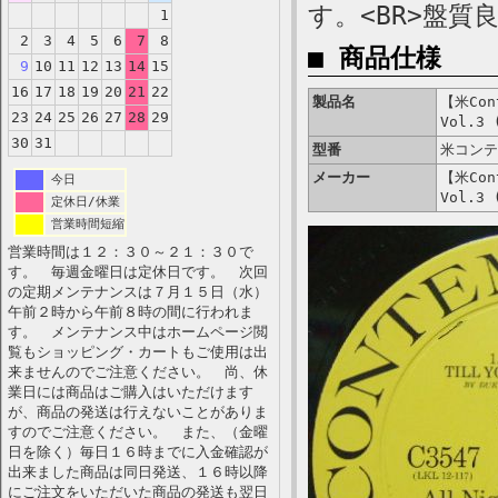
す。<BR>盤質
1
2
3
4
5
6
7
8
■ 商品仕様
9
10
11
12
13
14
15
16
17
18
19
20
21
22
製品名
【米Cont
23
24
25
26
27
28
29
Vol.3 
30
31
型番
米コンテ
メーカー
【米Cont
今日
Vol.3 
定休日/休業
営業時間短縮
営業時間は１２：３０～２１：３０で
す。 毎週金曜日は定休日です。 次回
の定期メンテナンスは７月１５日（水）
午前２時から午前８時の間に行われま
す。 メンテナンス中はホームページ閲
覧もショッピング・カートもご使用は出
来ませんのでご注意ください。 尚、休
業日には商品はご購入はいただけます
が、商品の発送は行えないことがありま
すのでご注意ください。 また、（金曜
日を除く）毎日１６時までに入金確認が
出来ました商品は同日発送、１６時以降
にご注文をいただいた商品の発送も翌日