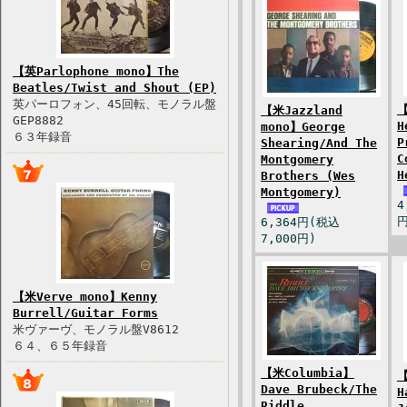
【英Parlophone mono】The
Beatles/Twist and Shout (EP)
英パーロフォン、45回転、モノラル盤
【
【米Jazzland
GEP8882
H
mono】George
６３年録音
P
Shearing/And The
C
Montgomery
H
Brothers (Wes
Montgomery)
4
円
6,364円(税込
7,000円)
【米Verve mono】Kenny
Burrell/Guitar Forms
米ヴァーヴ、モノラル盤V8612
６４、６５年録音
【米Columbia】
【
Dave Brubeck/The
H
Riddle