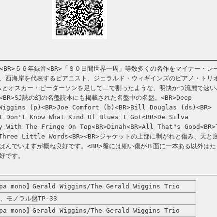
3<BR>５６年録音<BR>「８０日間世界一周」等数多くの名作をマイナー・レ
、西海岸を代表するピアニスト、ジェラルド・ウィギインズのピアノ・トリ
タムとオスカー・ピーターソンを足して二で割ったような、明快かつ流麗で速い
BR>SJ誌の幻の名盤読本にも掲載された名盤中の名盤。<BR>Deep
Wiggins (p)<BR>Joe Comfort (b)<BR>Bill Douglas (ds)<BR>
I Don't Know What Kind Of Blues I Got<BR>De Silva
y With The Fringe On Top<BR>Dinah<BR>All That"s Good<BR>
BR>Three Little Words<BR><BR>ジャケットの上部に剥がれと傷み、天と
ばんでいますが概ね良好です。<BR>盤には細い傷がＢ面に一本ある以外はた
好です。
a mono】Gerald Wiggins/The Gerald Wiggins Trio
、モノラル盤TP-33
a mono】Gerald Wiggins/The Gerald Wiggins Trio