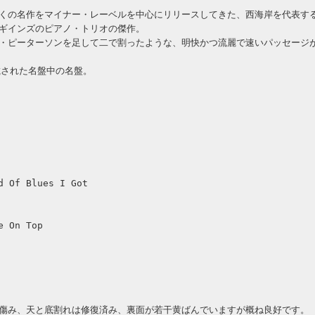
くの名作をマイナー・レーベルを中心にリリースしてきた、西海岸を代表す
ギインズのピアノ・トリオの傑作。
・ピーターソンを足して二で割ったような、明快かつ流麗で速いパッセージ
載された名盤中の名盤。
d Of Blues I Got
e On Top
傷み、天と底割れは修復済み、裏面が若干黄ばんでいますが概ね良好です。