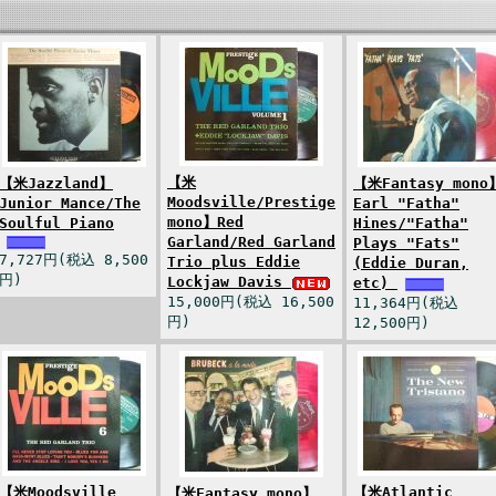
【米
【米Jazzland】
【米Fantasy mono
Moodsville/Prestige
Junior Mance/The
Earl "Fatha"
mono】Red
Soulful Piano
Hines/"Fatha"
Garland/Red Garland
Plays "Fats"
7,727円(税込 8,500
Trio plus Eddie
(Eddie Duran,
円)
Lockjaw Davis
etc)
15,000円(税込 16,500
11,364円(税込
円)
12,500円)
【米Moodsville
【米Atlantic
【米Fantasy mono】