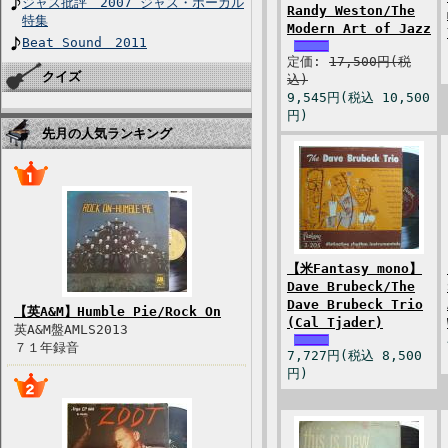
ジャズ批評 2007 ジャズ・ボーカル
Randy Weston/The
特集
Modern Art of Jazz
Beat Sound 2011
定価:
17,500円(税
クイズ
込)
9,545円(税込 10,500
円)
先月の人気ランキング
【米Fantasy mono】
Dave Brubeck/The
Dave Brubeck Trio
【英A&M】Humble Pie/Rock On
(Cal Tjader)
英A&M盤AMLS2013
７１年録音
7,727円(税込 8,500
円)