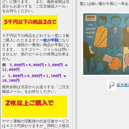
ど）に限ります。 また、最終金額は当
盤には細い傷がＢ面に一本あ
店からお送りする「ご注文確認メール」
をお待ちください。
５千円以下の商品をどれでも一度に３枚
ご購入いただきますと
一枚が半額
になり
ます。 値段の一番低い商品が半額にな
ります。 カテゴリー、ジャンルは問い
ませんが、他のセールとの併用は出来ま
せん。
例
5,000円＋4,000円＋3,000円 =
12,000円
→ 5,000円＋4,000円＋1,500円 =
10,500円
拡大表
最終金額は当店からお送りする「ご注文
確認メール」をお待ちください。
ヤマト運輸の宅配便の代金引換サービス
は４２０円掛かりますが、同時に２枚以