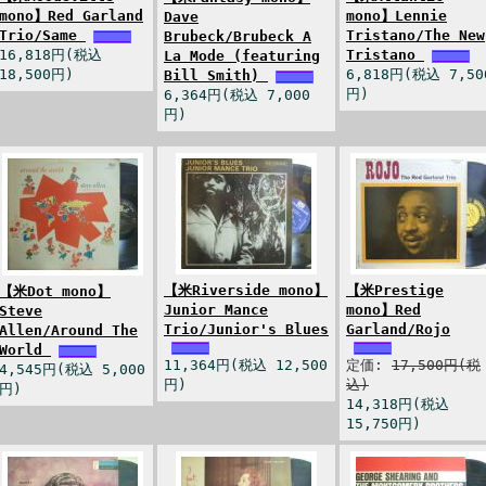
mono】Red Garland
mono】Lennie
Dave
Trio/Same
Tristano/The New
Brubeck/Brubeck A
16,818円(税込
Tristano
La Mode (featuring
18,500円)
6,818円(税込 7,50
Bill Smith)
円)
6,364円(税込 7,000
円)
【米Riverside mono】
【米Prestige
【米Dot mono】
Junior Mance
mono】Red
Steve
Trio/Junior's Blues
Garland/Rojo
Allen/Around The
World
11,364円(税込 12,500
定価:
17,500円(税
4,545円(税込 5,000
円)
込)
円)
14,318円(税込
15,750円)