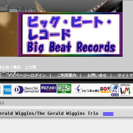
盤を扱う横浜、上大岡
ページです。
｜
マイページへログイン
｜
ご利用案内
｜
お問い合せ
｜
サイトマ
zz
rald Wiggins/The Gerald Wiggins Trio