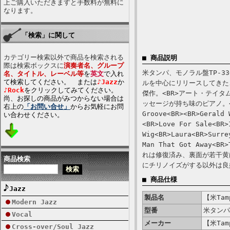
上ご購入いただきますと手数料が無料に
なります。
「検索」に関して
カテゴリー検索以外で商品を検索される
■ 商品説明
際は検索ボックスに
演奏者名、グループ
米タンパ、モノラル盤TP-3
名、タイトル、レーベル等
を
英文
で入れ
て検索してください。 または
♪Jazz
か
ルを中心にリリースしてきた
♪Rock
をクリックしてみてください。
傑作。<BR>アート・テイ
尚、お探しの商品がみつからない場合は
ッセージが持ち味のピアノ。<
右上の
「お問い合せ」
からお気軽にお問
Groove<BR><BR>Gerald 
い合わせください。
<BR>Love For Sale<BR>
Wig<BR>Laura<BR>Surre
Man That Got Away<
れは修復済み、裏面が若干黄
商品検索
にチリノイズがする以外は良
■ 商品仕様
Jazz
製品名
【米Tamp
Modern Jazz
型番
米タンパ
Vocal
メーカー
【米Tamp
Cross-over/Soul Jazz