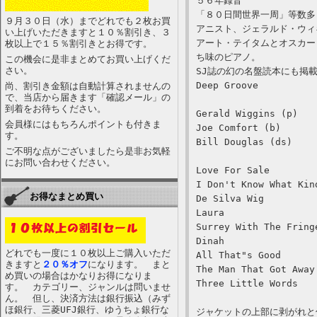
５６年録音
「８０日間世界一周」等数多
９月３０日（水）までどれでも２枚お買
アニスト、ジェラルド・ウィ
い上げいただきますと１０％割引き、３
アート・テイタムとオスカー
枚以上で１５％割引きとお得です。
ち味のピアノ。
この機会に是非まとめてお買い上げくだ
さい。
SJ誌の幻の名盤読本にも掲
Deep Groove
尚、割引き金額は自動計算されませんの
で、当店から届きます「確認メール」の
到着をお待ちください。
Gerald Wiggins (p)
会員様にはもちろんポイントも付きま
Joe Comfort (b)
す。
Bill Douglas (ds)
ご不明な点がございましたら是非お気軽
にお問い合わせください。
Love For Sale
I Don't Know What Kin
お得なまとめ買い
De Silva Wig
Laura
Surrey With The Fring
Dinah
どれでも一度に１０枚以上ご購入いただ
All That"s Good
きますと
２０％オフ
になります。 まと
The Man That Got Away
め買いの場合はかなりお得になりま
Three Little Words
す。 カテゴリー、ジャンルは問いませ
ん。 但し、決済方法は銀行振込（みず
ほ銀行、三菱UFJ銀行、ゆうちょ銀行な
ジャケットの上部に剥がれと