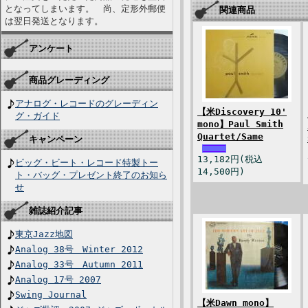
となってしまいます。 尚、定形外郵便
関連商品
は翌日発送となります。
アンケート
商品グレーディング
アナログ・レコードのグレーディン
【米Discovery 10'
グ・ガイド
mono】Paul Smith
Quartet/Same
キャンペーン
13,182円(税込
ビッグ・ビート・レコード特製トー
14,500円)
ト・バッグ・プレゼント終了のお知ら
せ
雑誌紹介記事
東京Jazz地図
Analog 38号 Winter 2012
Analog 33号 Autumn 2011
Analog 17号 2007
Swing Journal
【米Dawn mono】