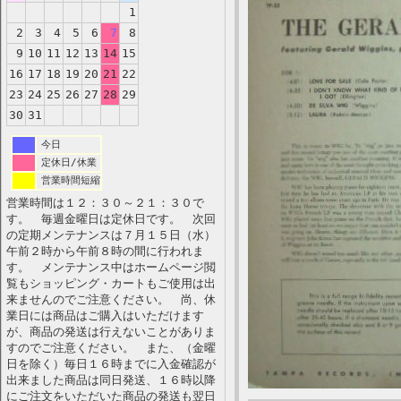
1
2
3
4
5
6
7
8
9
10
11
12
13
14
15
16
17
18
19
20
21
22
23
24
25
26
27
28
29
30
31
今日
定休日/休業
営業時間短縮
営業時間は１２：３０～２１：３０で
す。 毎週金曜日は定休日です。 次回
の定期メンテナンスは７月１５日（水）
午前２時から午前８時の間に行われま
す。 メンテナンス中はホームページ閲
覧もショッピング・カートもご使用は出
来ませんのでご注意ください。 尚、休
業日には商品はご購入はいただけます
が、商品の発送は行えないことがありま
すのでご注意ください。 また、（金曜
日を除く）毎日１６時までに入金確認が
出来ました商品は同日発送、１６時以降
にご注文をいただいた商品の発送も翌日