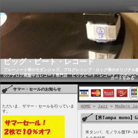
ビッグ・ビート・レコード
ブルーノート等のモダンジャズ、プログレッシブ・ロック等のオリジナル
のアナログ廃盤中古レコード専門店「ビッグビート・レコード」のホーム
カートをみる
サマー・セールのお知らせ
ただいま、サマー・セールを行っていま
HOME
>
Jazz
>
Modern Ja
す。
【米Tampa mono】Ge
米タンパ、モノラル盤TP-33