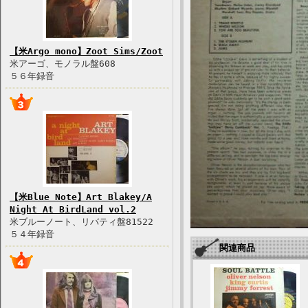
【米Argo mono】Zoot Sims/Zoot
米アーゴ、モノラル盤608
５６年録音
【米Blue Note】Art Blakey/A
Night At BirdLand vol.2
米ブルーノート、リバティ盤81522
５４年録音
関連商品