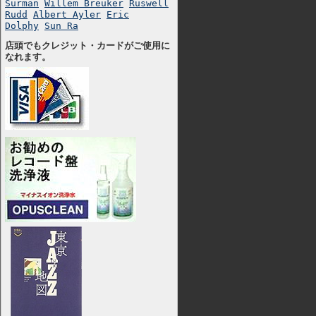
Surman
Willem Breuker
Ruswell
Rudd
Albert Ayler
Eric
Dolphy
Sun Ra
店頭でもクレジット・カードがご使用に
なれます。