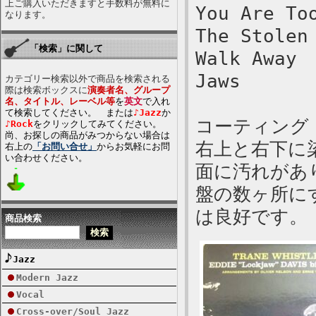
上ご購入いただきますと手数料が無料に
You Are To
なります。
The Stolen
「検索」に関して
Walk Away
Jaws
カテゴリー検索以外で商品を検索される
際は検索ボックスに
演奏者名、グループ
名、タイトル、レーベル等
を
英文
で入れ
て検索してください。 または
♪Jazz
か
コーティング
♪Rock
をクリックしてみてください。
尚、お探しの商品がみつからない場合は
右上と右下に
右上の
「お問い合せ」
からお気軽にお問
い合わせください。
面に汚れがあ
盤の数ヶ所に
は良好です。
商品検索
Jazz
Modern Jazz
Vocal
Cross-over/Soul Jazz