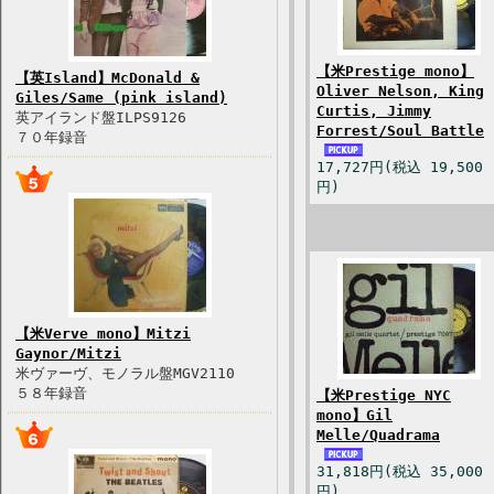
【米Prestige mono】
【英Island】McDonald &
Oliver Nelson, King
Giles/Same (pink island)
Curtis, Jimmy
英アイランド盤ILPS9126
Forrest/Soul Battle
７０年録音
17,727円(税込 19,500
円)
【米Verve mono】Mitzi
Gaynor/Mitzi
米ヴァーヴ、モノラル盤MGV2110
５８年録音
【米Prestige NYC
mono】Gil
Melle/Quadrama
31,818円(税込 35,000
円)