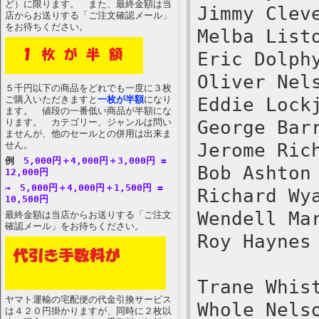
ど）に限ります。 また、最終金額は当
Jimmy Clev
店からお送りする「ご注文確認メール」
をお待ちください。
Melba List
Eric Dolph
Oliver Nel
５千円以下の商品をどれでも一度に３枚
ご購入いただきますと
一枚が半額
になり
Eddie Lock
ます。 値段の一番低い商品が半額にな
ります。 カテゴリー、ジャンルは問い
George Bar
ませんが、他のセールとの併用は出来ま
せん。
Jerome Ric
例
5,000円＋4,000円＋3,000円 =
Bob Ashton
12,000円
→ 5,000円＋4,000円＋1,500円 =
Richard Wy
10,500円
Wendell Ma
最終金額は当店からお送りする「ご注文
確認メール」をお待ちください。
Roy Haynes
Trane Whis
ヤマト運輸の宅配便の代金引換サービス
Whole Nels
は４２０円掛かりますが、同時に２枚以