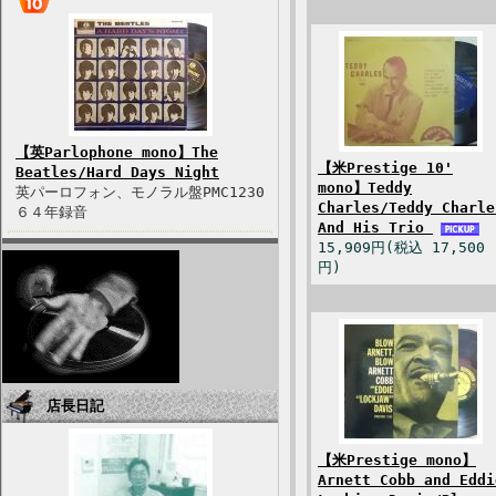
【英Parlophone mono】The
【米Prestige 10'
Beatles/Hard Days Night
mono】Teddy
英パーロフォン、モノラル盤PMC1230
Charles/Teddy Charle
６４年録音
And His Trio
15,909円(税込 17,500
円)
店長日記
【米Prestige mono】
Arnett Cobb and Eddi