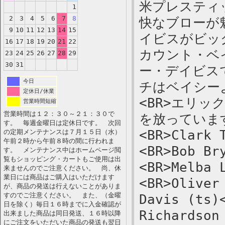
米プレスティッ
1
2
3
4
5
6
7
8
快なブローが
9
10
11
12
13
14
15
イビスがビッ
16
17
18
19
20
21
22
カウント・ベ
23
24
25
26
27
28
29
30
31
ー・デイビス
今日
チはベイシー
定休日/休業
<BR>エリ
営業時間短縮
営業時間は１２：３０～２１：３０で
を放っています。
す。 毎週金曜日は定休日です。 次回
<BR>Clark 
の定期メンテナンスは７月１５日（水）
午前２時から午前８時の間に行われま
<BR>Bob Br
す。 メンテナンス中はホームページ閲
覧もショッピング・カートもご使用は出
<BR>Melba 
来ませんのでご注意ください。 尚、休
業日には商品はご購入はいただけます
<BR>Oliver
が、商品の発送は行えないことがありま
すのでご注意ください。 また、（金曜
Davis (ts)
日を除く）毎日１６時までに入金確認が
Richardson
出来ました商品は同日発送、１６時以降
にご注文をいただいた商品の発送も翌日