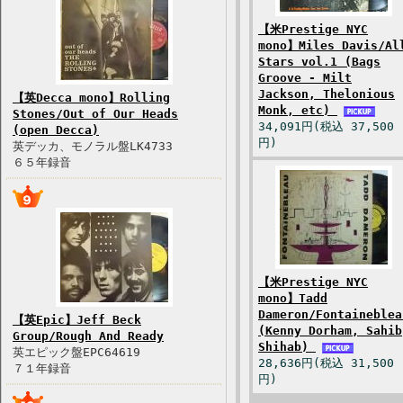
【米Prestige NYC
mono】Miles Davis/Al
Stars vol.1 (Bags
Groove - Milt
Jackson, Thelonious
【英Decca mono】Rolling
Monk, etc)
Stones/Out of Our Heads
34,091円(税込 37,500
(open Decca)
円)
英デッカ、モノラル盤LK4733
６５年録音
【米Prestige NYC
mono】Tadd
Dameron/Fontaineblea
【英Epic】Jeff Beck
(Kenny Dorham, Sahib
Group/Rough And Ready
Shihab)
英エピック盤EPC64619
28,636円(税込 31,500
７１年録音
円)