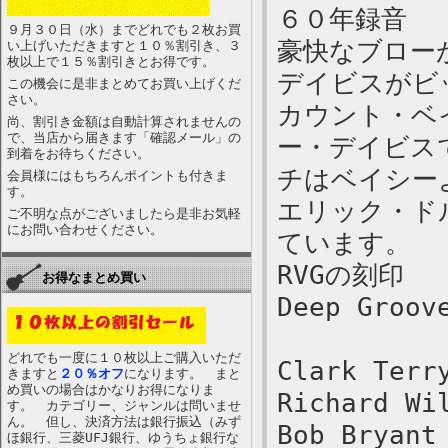
６０年録音
９月３０日（水）までどれでも２枚お買
豪快なブロー
い上げいただきますと１０％割引き、３
枚以上で１５％割引きとお得です。
デイビスがビ
この機会に是非まとめてお買い上げくだ
さい。
カウント・ベ
尚、割引き金額は自動計算されませんの
で、当店から届きます「確認メール」の
ー・デイビス
到着をお待ちください。
チはベイシー
会員様にはもちろんポイントも付きま
す。
エリック・ド
ご不明な点がございましたら是非お気軽
にお問い合わせください。
ています。
RVGの刻印
お得なまとめ買い
Deep Groov
どれでも一度に１０枚以上ご購入いただ
Clark Terr
きますと
２０％オフ
になります。 まと
め買いの場合はかなりお得になりま
Richard Wi
す。 カテゴリー、ジャンルは問いませ
ん。 但し、決済方法は銀行振込（みず
Bob Bryant
ほ銀行、三菱UFJ銀行、ゆうちょ銀行な