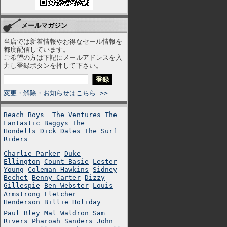
メールマガジン
当店では新着情報やお得なセール情報を
都度配信しています。
ご希望の方は下記にメールアドレスを入
力し登録ボタンを押して下さい。
変更・解除・お知らせはこちら >>
Beach Boys
The Ventures
The
Fantastic Baggys
The
Hondells
Dick Dales
The Surf
Riders
Charlie Parker
Duke
Ellington
Count Basie
Lester
Young
Coleman Hawkins
Sidney
Bechet
Benny Carter
Dizzy
Gillespie
Ben Webster
Louis
Armstrong
Fletcher
Henderson
Billie Holiday
Paul Bley
Mal Waldron
Sam
Rivers
Pharoah Sanders
John