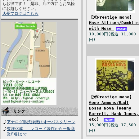
もお得です！ 是非、店の方にもお気軽
にお越しください。
店長ブログはこちら
【米Prestige mono】
Mose Allison/Ramblin
with Mose
10,000円(税込 11,000
円)
【米Prestige mono】
Gene Ammons/Bad!
Bossa Nova (Kenny
リンク
Burrell, Hank Jones,
etc)
アナログ盤洗浄液はオーパスクリーン
15,909円(税込 17,500
東洋化成 - レコード製作から一般商
円)
業印刷まで