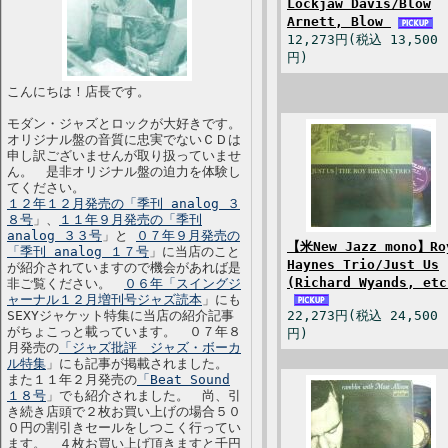
Lockjaw Davis/Blow
Arnett, Blow
12,273円(税込 13,500
円)
こんにちは！店長です。
モダン・ジャズとロックが大好きです。
オリジナル盤の音質に忠実でないＣＤは
申し訳ございませんが取り扱っていませ
ん。 是非オリジナル盤の迫力を体験し
てください。
１２年１２月発売の「季刊 analog ３
８号
」、
１１年９月発売の「季刊
analog ３３号
」と
０７年９月発売の
【米New Jazz mono】Ro
「季刊 analog １７号
」に当店のこと
Haynes Trio/Just Us
が紹介されていますので機会があれば是
(Richard Wyands, etc
非ご覧ください。
０６年「スイングジ
ャーナル１２月増刊号ジャズ読本
」にも
SEXYジャケット特集に当店の紹介記事
22,273円(税込 24,500
がちょこっと載っています。 ０７年８
円)
月発売の
「ジャズ批評 ジャズ・ボーカ
ル特集
」にも記事が掲載されました。
また１１年２月発売の
「Beat Sound
１８号
」でも紹介されました。 尚、引
き続き店頭で２枚お買い上げの場合５０
０円の割引きセールをしつこく行ってい
ます。 ４枚お買い上げ頂きますと千円