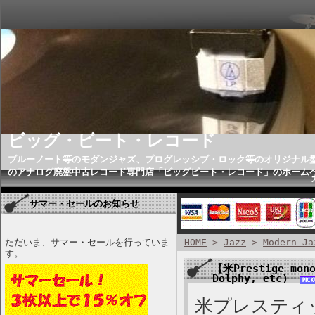
ビッグ・ビート・レコード
ブルーノート等のモダンジャズ、プログレッシブ・ロック等のオリジナル
のアナログ廃盤中古レコード専門店「ビッグビート・レコード」のホーム
サマー・セールのお知らせ
ただいま、サマー・セールを行っていま
HOME
>
Jazz
>
Modern Ja
す。
【米Prestige mono
Dolphy, etc)
米プレスティッ