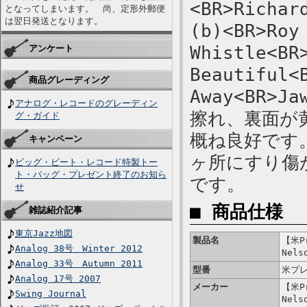
<BR>Richar
となってしまいます。 尚、定形外郵便
は翌日発送となります。
(b)<BR>Roy
Whistle<BR
アンケート
Beautiful<
商品グレーディング
Away<BR>
アナログ・レコードのグレーディン
擦れ、裏面が
グ・ガイド
概ね良好です
キャンペーン
ヶ所にすり傷
ビッグ・ビート・レコード特製トー
ト・バッグ・プレゼント終了のお知ら
です。
せ
■ 商品仕様
雑誌紹介記事
東京Jazz地図
製品名
【米Pr
Analog 38号 Winter 2012
Nels
Analog 33号 Autumn 2011
型番
米プレ
Analog 17号 2007
メーカー
【米Pr
Swing Journal
Nels