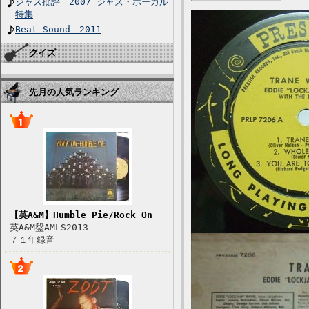
ジャズ批評 2007 ジャズ・ボーカル
特集
Beat Sound 2011
クイズ
先月の人気ランキング
【英A&M】Humble Pie/Rock On
英A&M盤AMLS2013
７１年録音