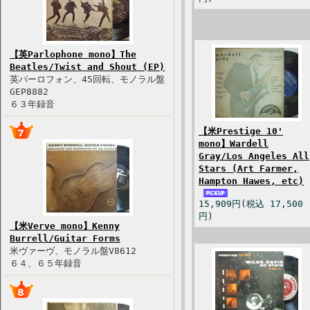
【英Parlophone mono】The
Beatles/Twist and Shout (EP)
英パーロフォン、45回転、モノラル盤
GEP8882
６３年録音
【米Prestige 10'
mono】Wardell
Gray/Los Angeles All
Stars (Art Farmer,
Hampton Hawes, etc)
15,909円(税込 17,500
円)
【米Verve mono】Kenny
Burrell/Guitar Forms
米ヴァーヴ、モノラル盤V8612
６４、６５年録音