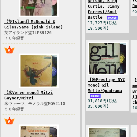
(
Nelson, King
R
Curtis, Jimmy
4
Forrest/Soul
Battle
【英Island】McDonald &
17,727円(税込
Giles/Same (pink island)
19,500円)
英アイランド盤ILPS9126
７０年録音
【米Prestige NYC
【
mono】Gil
m
Melle/Quadrama
B
【米Verve mono】Mitzi
(
Gaynor/Mitzi
31,818円(税込
C
米ヴァーヴ、モノラル盤MGV2110
35,000円)
1
５８年録音