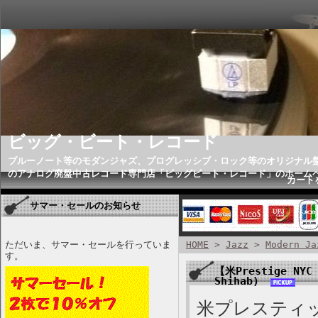
ビッグ・ビート・レコード
ブルーノート等のモダンジャズ、プログレッシブ・ロック等のオリジナル
のアナログ廃盤中古レコード専門店「ビッグビート・レコード」のホーム
カート
サマー・セールのお知らせ
ただいま、サマー・セールを行っていま
HOME
>
Jazz
>
Modern Ja
す。
【米Prestige NYC 
Shihab)
米プレスティッ