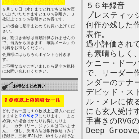
５６年録音
９月３０日（水）までどれでも２枚お買
プレスティッ
い上げいただきますと１０％割引き、３
枚以上で１５％割引きとお得です。
何作か残した
この機会に是非まとめてお買い上げくだ
さい。
表作。
尚、割引き金額は自動計算されませんの
過小評価され
で、当店から届きます「確認メール」の
到着をお待ちください。
も素晴らしく
会員様にはもちろんポイントも付きま
す。
ケニー・ドー
ご不明な点がございましたら是非お気軽
で、リーダー
にお問い合わせください。
ンダーのテナ
お得なまとめ買い
デビッド・ス
ル・メレに依
にも玄人受け
どれでも一度に１０枚以上ご購入いただ
きますと
２０％オフ
になります。 まと
手書きのRVG
め買いの場合はかなりお得になりま
す。 カテゴリー、ジャンルは問いませ
Deep Groove
ん。 但し、決済方法は銀行振込（みず
ほ銀行、三菱UFJ銀行、ゆうちょ銀行な