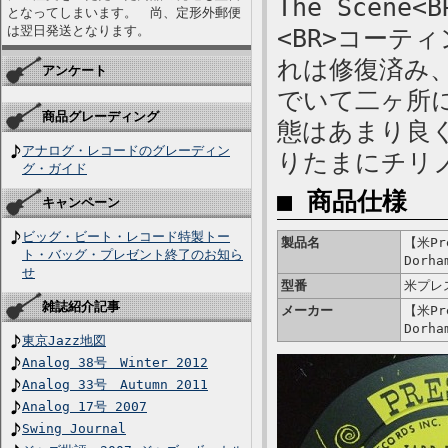
The Scene<B
となってしまいます。 尚、定形外郵便
は翌日発送となります。
<BR>コーテ
れは修復済み
アンケート
でいて二ヶ所
商品グレーディング
態はあまり良く
アナログ・レコードのグレーディン
りたまにチリ
グ・ガイド
■ 商品仕様
キャンペーン
ビッグ・ビート・レコード特製トー
製品名
【米Pre
ト・バッグ・プレゼント終了のお知ら
Dorha
せ
型番
米プレ
雑誌紹介記事
メーカー
【米Pre
Dorha
東京Jazz地図
Analog 38号 Winter 2012
Analog 33号 Autumn 2011
Analog 17号 2007
Swing Journal