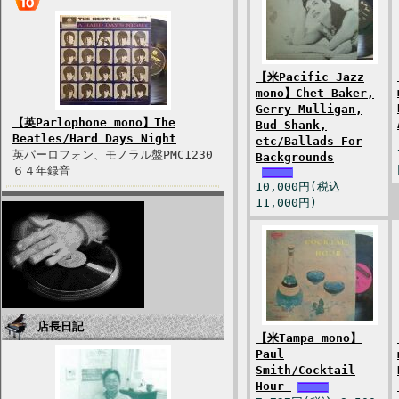
【米Pacific Jazz
mono】Chet Baker,
Gerry Mulligan,
【英Parlophone mono】The
Bud Shank,
Beatles/Hard Days Night
etc/Ballads For
英パーロフォン、モノラル盤PMC1230
Backgrounds
６４年録音
10,000円(税込
11,000円)
店長日記
【米Tampa mono】
Paul
Smith/Cocktail
Hour