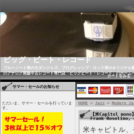
ビッグ・ビート・レコード
ブルーノート等のモダンジャズ、プログレッシブ・ロック等のオリジナル
のアナログ廃盤中古レコード専門店「ビッグビート・レコード」のホーム
カートをみる
サマー・セールのお知らせ
ただいま、サマー・セールを行っていま
HOME
>
Jazz
>
Modern Ja
す。
【米Capitol mono】
Frank Rosolino,
米キャピトル、モ