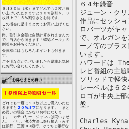
６４年録音
９月３０日（水）までどれでも２枚お買
ジューン・クリ
い上げいただきますと１０％割引き、３
枚以上で１５％割引きとお得です。
作品にセッショ
この機会に是非まとめてお買い上げくだ
ロバーツがキャ
さい。
尚、割引き金額は自動計算されませんの
で、オルガンを
で、当店から届きます「確認メール」の
到着をお待ちください。
ーノ等のブラス
会員様にはもちろんポイントも付きま
います。
す。
ハワードは The 
ご不明な点がございましたら是非お気軽
にお問い合わせください。
レビ番組の主題
ソリッドで軽快
お得なまとめ買い
レーベルは６２
ロゴが中央上部
盤。
どれでも一度に１０枚以上ご購入いただ
きますと
２０％オフ
になります。 まと
め買いの場合はかなりお得になりま
す。 カテゴリー、ジャンルは問いませ
Charles Kyna
ん。 但し、決済方法は銀行振込（みず
ほ銀行、三菱UFJ銀行、ゆうちょ銀行な