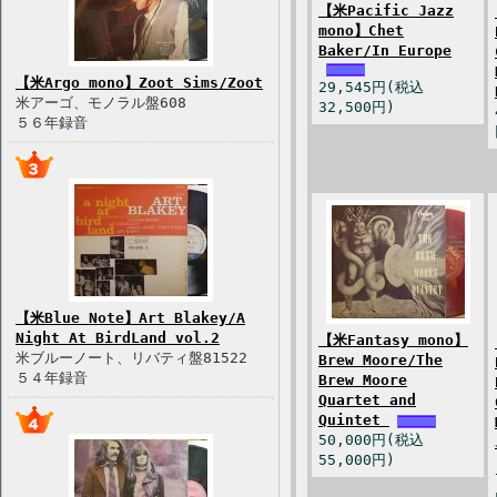
【米Pacific Jazz
mono】Chet
Baker/In Europe
【米Argo mono】Zoot Sims/Zoot
29,545円(税込
米アーゴ、モノラル盤608
32,500円)
５６年録音
【米Blue Note】Art Blakey/A
Night At BirdLand vol.2
【米Fantasy mono】
米ブルーノート、リバティ盤81522
Brew Moore/The
５４年録音
Brew Moore
Quartet and
Quintet
50,000円(税込
55,000円)