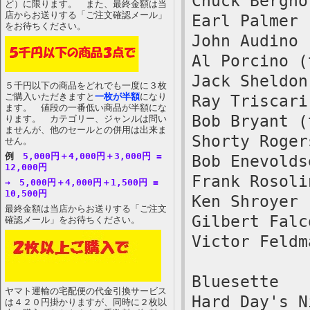
Chuck Bergho
ど）に限ります。 また、最終金額は当
店からお送りする「ご注文確認メール」
Earl Palmer 
をお待ちください。
John Audino 
Al Porcino (
Jack Sheldon
５千円以下の商品をどれでも一度に３枚
ご購入いただきますと
一枚が半額
になり
Ray Triscari
ます。 値段の一番低い商品が半額にな
Bob Bryant (
ります。 カテゴリー、ジャンルは問い
ませんが、他のセールとの併用は出来ま
Shorty Roger
せん。
例
5,000円＋4,000円＋3,000円 =
Bob Enevolds
12,000円
Frank Rosoli
→ 5,000円＋4,000円＋1,500円 =
10,500円
Ken Shroyer 
最終金額は当店からお送りする「ご注文
Gilbert Falc
確認メール」をお待ちください。
Victor Feldm
Bluesette
ヤマト運輸の宅配便の代金引換サービス
Hard Day's N
は４２０円掛かりますが、同時に２枚以