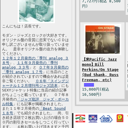
7,727円(税込 8,500
円)
こんにちは！店長です。
モダン・ジャズとロックが大好きです。
オリジナル盤の音質に忠実でないＣＤは
申し訳ございませんが取り扱っていませ
ん。 是非オリジナル盤の迫力を体験し
てください。
１２年１２月発売の「季刊 analog ３
【米Pacific Jazz
８号
」、
１１年９月発売の「季刊
mono】Bill
analog ３３号
」と
０７年９月発売の
Perkins/On Stage
「季刊 analog １７号
」に当店のこと
(Bud Shank, Russ
が紹介されていますので機会があれば是
Freeman, etc)
非ご覧ください。
０６年「スイングジ
ャーナル１２月増刊号ジャズ読本
」にも
15,000円(税込
SEXYジャケット特集に当店の紹介記事
16,500円)
がちょこっと載っています。 ０７年８
月発売の
「ジャズ批評 ジャズ・ボーカ
ル特集
」にも記事が掲載されました。
また１１年２月発売の
「Beat Sound
１８号
」でも紹介されました。 尚、引
き続き店頭で２枚お買い上げの場合５０
０円の割引きセールをしつこく行ってい
ます。 ４枚お買い上げ頂きますと千円