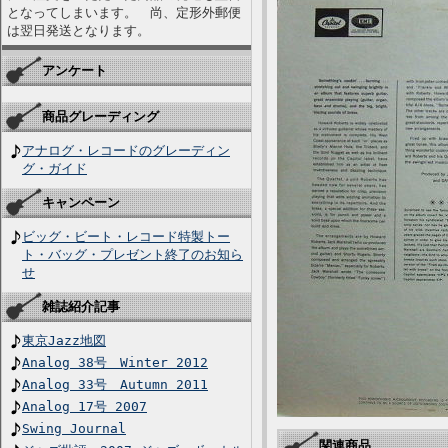
となってしまいます。 尚、定形外郵便
は翌日発送となります。
アンケート
商品グレーディング
アナログ・レコードのグレーディン
グ・ガイド
キャンペーン
ビッグ・ビート・レコード特製トー
ト・バッグ・プレゼント終了のお知ら
せ
雑誌紹介記事
東京Jazz地図
Analog 38号 Winter 2012
Analog 33号 Autumn 2011
Analog 17号 2007
Swing Journal
関連商品