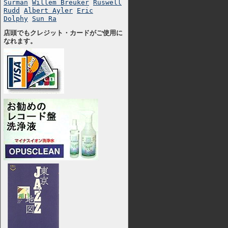
Surman
Willem Breuker
Ruswell
Rudd
Albert Ayler
Eric
Dolphy
Sun Ra
店頭でもクレジット・カードがご使用に
なれます。