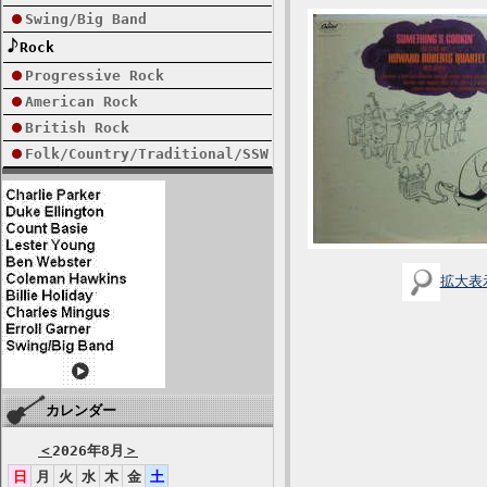
Swing/Big Band
Rock
Progressive Rock
American Rock
British Rock
Folk/Country/Traditional/SSW
拡大表
カレンダー
＜
2026年8月
＞
日
月
火
水
木
金
土