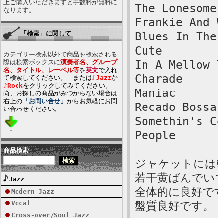
上ご購入いただきますと手数料が無料に
The Lonesome
なります。
Frankie And 
「検索」に関して
Blues In The
Cute
カテゴリー検索以外で商品を検索される
際は検索ボックスに
演奏者名、グループ
In A Mellow 
名、タイトル、レーベル等
を
英文
で入れ
Charade
て検索してください。 または
♪Jazz
か
♪Rock
をクリックしてみてください。
Maniac
尚、お探しの商品がみつからない場合は
右上の
「お問い合せ」
からお気軽にお問
Recado Bossa
い合わせください。
Somethin's C
People
商品検索
ジャケットには
若干黄ばんでい
Jazz
全体的に良好で
Modern Jazz
Vocal
盤質良好です。
Cross-over/Soul Jazz