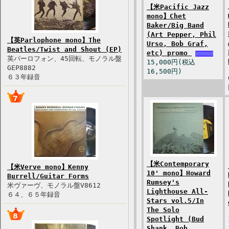
【米Pacific Jazz
mono】Chet
Baker/Big Band
(Art Pepper, Phil
【英Parlophone mono】The
Urso, Bob Graf,
Beatles/Twist and Shout (EP)
etc) promo
英パーロフォン、45回転、モノラル盤
15,000円(税込
GEP8882
16,500円)
６３年録音
【米Contemporary
【米Verve mono】Kenny
10' mono】Howard
Burrell/Guitar Forms
Rumsey's
米ヴァーヴ、モノラル盤V8612
Lighthouse All-
６４、６５年録音
Stars vol.5/In
The Solo
Spotlight (Bud
Shank, Bob