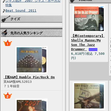
ジャズ批評 2007 ジャズ・ボーカル
特集
Beat Sound 2011
クイズ
先月の人気ランキング
【米Contemporary】
Shelly Manne/My
Son The Jazz
Drummer
6,818円(税込 7,500
円)
【英A&M】Humble Pie/Rock On
英A&M盤AMLS2013
７１年録音