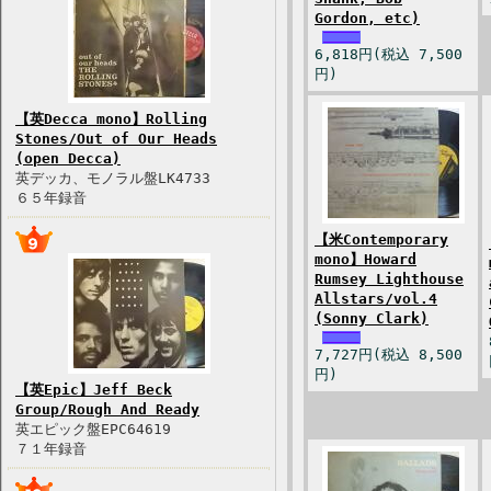
Gordon, etc)
6,818円(税込 7,500
円)
【英Decca mono】Rolling
Stones/Out of Our Heads
(open Decca)
英デッカ、モノラル盤LK4733
６５年録音
【米Contemporary
mono】Howard
Rumsey Lighthouse
Allstars/vol.4
(Sonny Clark)
7,727円(税込 8,500
円)
【英Epic】Jeff Beck
Group/Rough And Ready
英エピック盤EPC64619
７１年録音