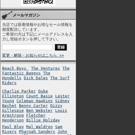
メールマガジン
当店では新着情報やお得なセール情報を
都度配信しています。
ご希望の方は下記にメールアドレスを入
力し登録ボタンを押して下さい。
変更・解除・お知らせはこちら >>
Beach Boys
The Ventures
The
Fantastic Baggys
The
Hondells
Dick Dales
The Surf
Riders
Charlie Parker
Duke
Ellington
Count Basie
Lester
Young
Coleman Hawkins
Sidney
Bechet
Benny Carter
Dizzy
Gillespie
Ben Webster
Louis
Armstrong
Fletcher
Henderson
Billie Holiday
Paul Bley
Mal Waldron
Sam
Rivers
Pharoah Sanders
John