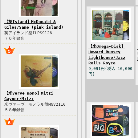
【英Island】McDonald &
Giles/Same (pink island)
英アイランド盤ILPS9126
７０年録音
【米Omega-Disk】
Howard Rumsey
Lighthouse/Jazz
Rolls Royce
9,091円(税込 10,000
円)
【米Verve mono】Mitzi
Gaynor/Mitzi
米ヴァーヴ、モノラル盤MGV2110
５８年録音