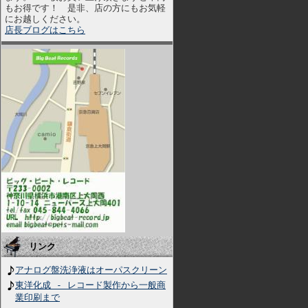
もお得です！ 是非、店の方にもお気軽
にお越しください。
店長ブログはこちら
リンク
アナログ盤洗浄液はオーパスクリーン
東洋化成 - レコード製作から一般商
業印刷まで