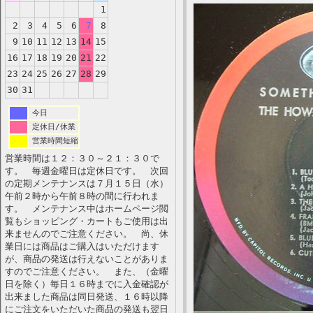
1
2
3
4
5
6
7
8
9
10
11
12
13
14
15
16
17
18
19
20
21
22
23
24
25
26
27
28
29
30
31
今日
定休日/休業
営業時間短縮
営業時間は１２：３０～２１：３０で
す。 毎週金曜日は定休日です。 次回
の定期メンテナンスは７月１５日（水）
午前２時から午前８時の間に行われま
す。 メンテナンス中はホームページ閲
覧もショッピング・カートもご使用は出
来ませんのでご注意ください。 尚、休
業日には商品はご購入はいただけます
が、商品の発送は行えないことがありま
すのでご注意ください。 また、（金曜
日を除く）毎日１６時までに入金確認が
出来ました商品は同日発送、１６時以降
にご注文をいただいた商品の発送も翌日