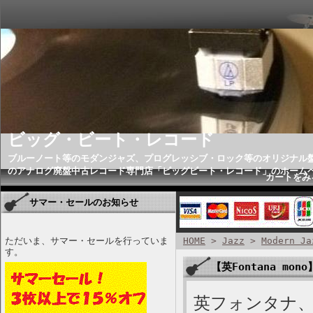
ビッグ・ビート・レコード
ブルーノート等のモダンジャズ、プログレッシブ・ロック等のオリジナル
のアナログ廃盤中古レコード専門店「ビッグビート・レコード」のホーム
カートをみ
サマー・セールのお知らせ
ただいま、サマー・セールを行っていま
HOME
>
Jazz
>
Modern Ja
す。
【英Fontana mono】
英フォンタナ、モノ