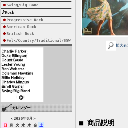
Swing/Big Band
Rock
Progressive Rock
American Rock
British Rock
Folk/Country/Traditional/SSW
拡大表
カレンダー
＜
2026年8月
＞
■ 商品説明
日
月
火
水
木
金
土