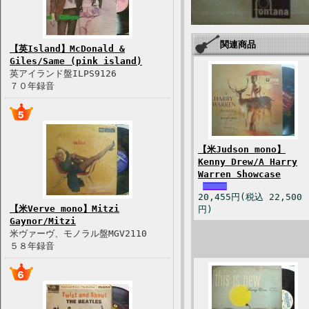
関連商品
【英Island】McDonald &
Giles/Same (pink island)
英アイランド盤ILPS9126
７０年録音
【米Judson mono】
Kenny Drew/A Harry
Warren Showcase
20,455円(税込 22,500
【米Verve mono】Mitzi
円)
Gaynor/Mitzi
米ヴァーヴ、モノラル盤MGV2110
５８年録音