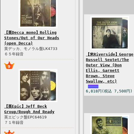
【英Decca mono】Rolling
Stones/Out of Our Heads
(open Decca)
英デッカ、モノラル盤LK4733
６５年録音
【米Riverside】George
Russell Sextet/The
Outer View (Don
Ellis, Garnett
Brown, Steve
Swallow, etc)
6,818円(税込 7,500円)
【英Epic】Jeff Beck
Group/Rough And Ready
英エピック盤EPC64619
７１年録音