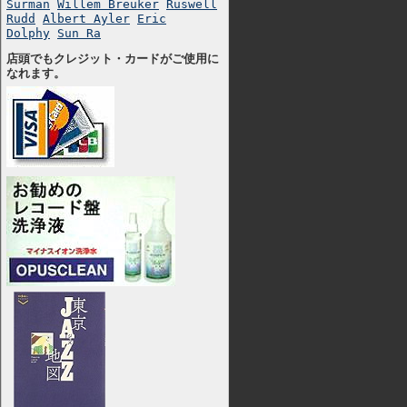
Surman
Willem Breuker
Ruswell
Rudd
Albert Ayler
Eric
Dolphy
Sun Ra
店頭でもクレジット・カードがご使用に
なれます。