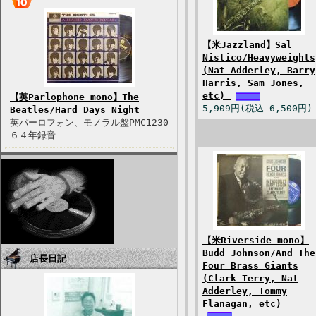
【米Jazzland】Sal
Nistico/Heavyweights
(Nat Adderley, Barry
Harris, Sam Jones,
etc)
【英Parlophone mono】The
5,909円(税込 6,500円)
Beatles/Hard Days Night
英パーロフォン、モノラル盤PMC1230
６４年録音
【米Riverside mono】
Budd Johnson/And The
店長日記
Four Brass Giants
(Clark Terry, Nat
Adderley, Tommy
Flanagan, etc)