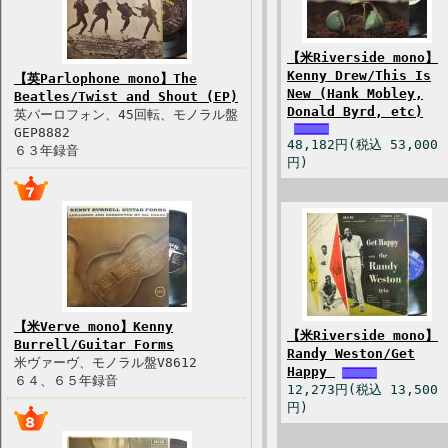
【米Riverside mono】
Kenny Drew/This Is
【英Parlophone mono】The
New (Hank Mobley,
Beatles/Twist and Shout (EP)
Donald Byrd, etc)
英パーロフォン、45回転、モノラル盤
GEP8882
48,182円(税込 53,000
６３年録音
円)
【米Verve mono】Kenny
【米Riverside mono】
Burrell/Guitar Forms
Randy Weston/Get
米ヴァーヴ、モノラル盤V8612
Happy
６４、６５年録音
12,273円(税込 13,500
円)