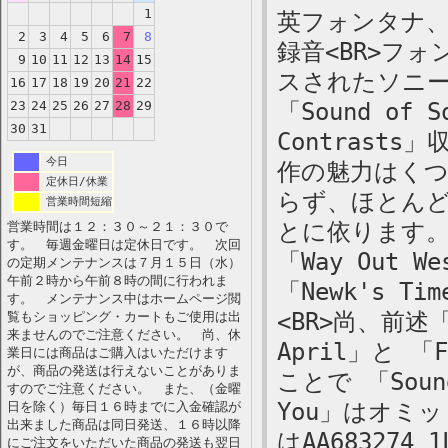
1
英フォンタナ、モノ
2
3
4
5
6
7
8
録音<BR>フ
9
10
11
12
13
14
15
スされたソニ
16
17
18
19
20
21
22
23
24
25
26
27
28
29
「Sound of
30
31
Contrast
今日
作の魅力はく
定休日/休業
らず、ほとん
営業時間短縮
とに依ります。
営業時間は１２：３０～２１：３０で
す。 毎週金曜日は定休日です。 次回
「Way Out 
の定期メンテナンスは７月１５日（水）
午前２時から午前８時の間に行われま
「Newk's 
す。 メンテナンス中はホームページ閲
<BR>尚、前述「J
覧もショッピング・カートもご使用は出
来ませんのでご注意ください。 尚、休
April」と 「F
業日には商品はご購入はいただけます
が、商品の発送は行えないことがありま
ことで 「Sound
すのでご注意ください。 また、（金曜
You」はオミ
日を除く）毎日１６時までに入金確認が
出来ました商品は同日発送、１６時以降
はAA683274 1
にご注文をいただいた商品の発送も翌日