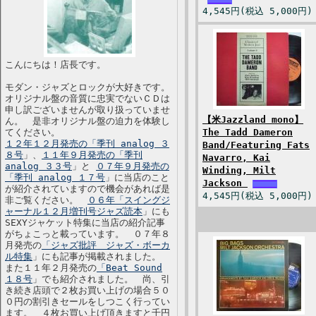
4,545円(税込 5,000円)
こんにちは！店長です。
モダン・ジャズとロックが大好きです。
オリジナル盤の音質に忠実でないＣＤは
申し訳ございませんが取り扱っていませ
【米Jazzland mono】
ん。 是非オリジナル盤の迫力を体験し
てください。
The Tadd Dameron
１２年１２月発売の「季刊 analog ３
Band/Featuring Fats
８号
」、
１１年９月発売の「季刊
Navarro, Kai
analog ３３号
」と
０７年９月発売の
Winding, Milt
「季刊 analog １７号
」に当店のこと
Jackson
が紹介されていますので機会があれば是
4,545円(税込 5,000円)
非ご覧ください。
０６年「スイングジ
ャーナル１２月増刊号ジャズ読本
」にも
SEXYジャケット特集に当店の紹介記事
がちょこっと載っています。 ０７年８
月発売の
「ジャズ批評 ジャズ・ボーカ
ル特集
」にも記事が掲載されました。
また１１年２月発売の
「Beat Sound
１８号
」でも紹介されました。 尚、引
き続き店頭で２枚お買い上げの場合５０
０円の割引きセールをしつこく行ってい
ます。 ４枚お買い上げ頂きますと千円