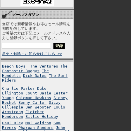
メールマガジン
当店では新着情報やお得なセール情報を
都度配信しています。
ご希望の方は下記にメールアドレスを入
力し登録ボタンを押して下さい。
変更・解除・お知らせはこちら >>
Beach Boys
The Ventures
The
Fantastic Baggys
The
Hondells
Dick Dales
The Surf
Riders
Charlie Parker
Duke
Ellington
Count Basie
Lester
Young
Coleman Hawkins
Sidney
Bechet
Benny Carter
Dizzy
Gillespie
Ben Webster
Louis
Armstrong
Fletcher
Henderson
Billie Holiday
Paul Bley
Mal Waldron
Sam
Rivers
Pharoah Sanders
John