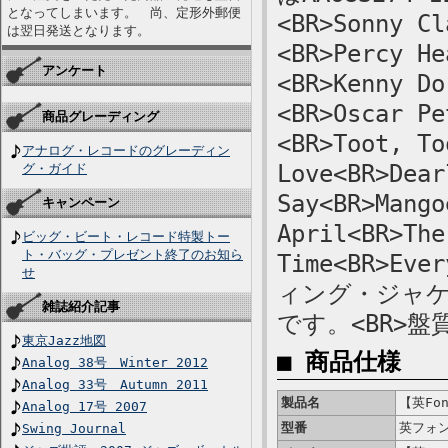
となってしまいます。 尚、定形外郵便
<BR>Sonny Cl
は翌日発送となります。
<BR>Percy He
アンケート
<BR>Kenny Do
<BR>Oscar Pe
商品グレーディング
<BR>Toot, To
アナログ・レコードのグレーディン
Love<BR>Dear
グ・ガイド
Say<BR>Mango
キャンペーン
April<BR>The
ビッグ・ビート・レコード特製トー
ト・バッグ・プレゼント終了のお知ら
Time<BR>Eve
せ
ィング・ジャ
雑誌紹介記事
です。<BR>
東京Jazz地図
■ 商品仕様
Analog 38号 Winter 2012
Analog 33号 Autumn 2011
製品名
【英Fon
Analog 17号 2007
型番
英フォン
Swing Journal