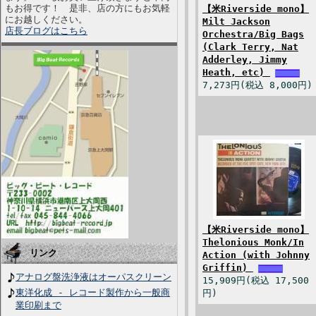
もお得です！ 是非、店の方にもお気軽
【米Riverside mono】
にお越しください。
Milt Jackson
店長ブログはこちら
Orchestra/Big Bags
(Clark Terry, Nat
Adderley, Jimmy
Heath, etc)
7,273円(税込 8,000円)
【米Riverside mono】
Thelonious Monk/In
リンク
Action (with Johnny
Griffin)
アナログ盤洗浄液はオーパスクリーン
15,909円(税込 17,500
東洋化成 - レコード製作から一般商
円)
業印刷まで