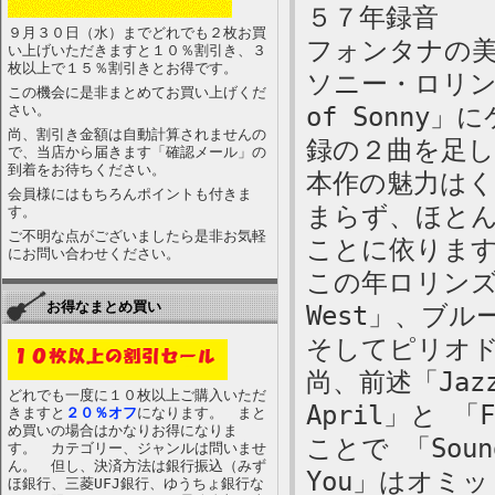
５７年録音
９月３０日（水）までどれでも２枚お買
フォンタナの
い上げいただきますと１０％割引き、３
枚以上で１５％割引きとお得です。
ソニー・ロリン
この機会に是非まとめてお買い上げくだ
さい。
of Sonny」
尚、割引き金額は自動計算されませんの
録の２曲を足し
で、当店から届きます「確認メール」の
到着をお待ちください。
本作の魅力は
会員様にはもちろんポイントも付きま
まらず、ほと
す。
ご不明な点がございましたら是非お気軽
ことに依りま
にお問い合わせください。
この年ロリンズ
お得なまとめ買い
West」、ブルー
そしてピリオ
尚、前述「Jazz 
どれでも一度に１０枚以上ご購入いただ
April」と 「F
きますと
２０％オフ
になります。 まと
め買いの場合はかなりお得になりま
ことで 「Sound
す。 カテゴリー、ジャンルは問いませ
ん。 但し、決済方法は銀行振込（みず
You」はオミ
ほ銀行、三菱UFJ銀行、ゆうちょ銀行な