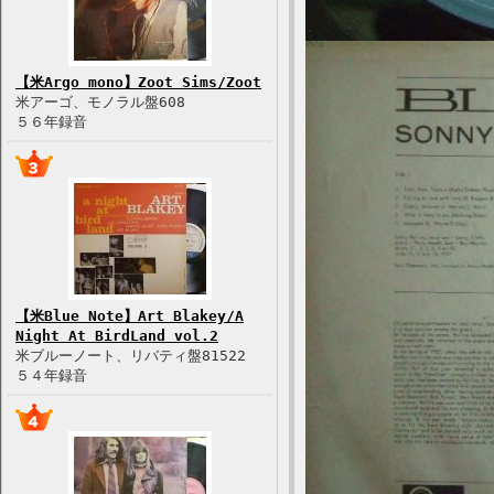
【米Argo mono】Zoot Sims/Zoot
米アーゴ、モノラル盤608
５６年録音
【米Blue Note】Art Blakey/A
Night At BirdLand vol.2
米ブルーノート、リバティ盤81522
５４年録音