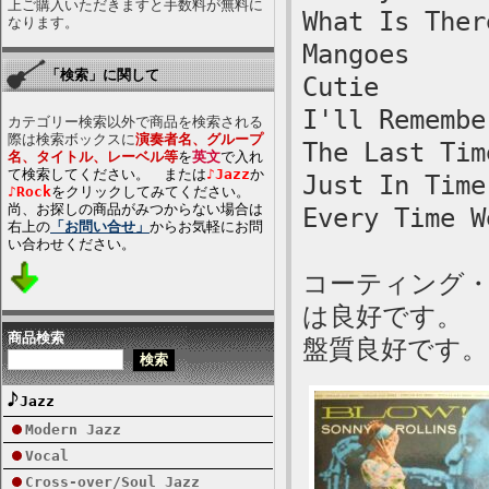
上ご購入いただきますと手数料が無料に
What Is Ther
なります。
Mangoes
「検索」に関して
Cutie
I'll Remembe
カテゴリー検索以外で商品を検索される
際は検索ボックスに
演奏者名、グループ
The Last Tim
名、タイトル、レーベル等
を
英文
で入れ
て検索してください。 または
♪Jazz
か
Just In Time
♪Rock
をクリックしてみてください。
尚、お探しの商品がみつからない場合は
Every Time W
右上の
「お問い合せ」
からお気軽にお問
い合わせください。
コーティング
は良好です。
商品検索
盤質良好です。
Jazz
Modern Jazz
Vocal
Cross-over/Soul Jazz