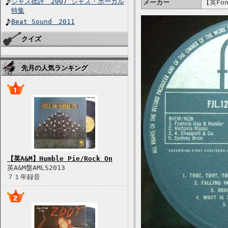
ジャズ批評 2007 ジャズ・ボーカル
メーカー
【英Fon
特集
Beat Sound 2011
クイズ
先月の人気ランキング
【英A&M】Humble Pie/Rock On
英A&M盤AMLS2013
７１年録音