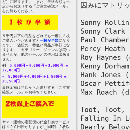
ど）に限ります。 また、最終金額は当
因みにマトリックス
店からお送りする「ご注文確認メール」
をお待ちください。
Sonny Rollin
Sonny Clark 
５千円以下の商品をどれでも一度に３枚
Paul Chamber
ご購入いただきますと
一枚が半額
になり
ます。 値段の一番低い商品が半額にな
Percy Heath 
ります。 カテゴリー、ジャンルは問い
ませんが、他のセールとの併用は出来ま
Roy Haynes (
せん。
Kenny Dorham
例
5,000円＋4,000円＋3,000円 =
12,000円
Hank Jones (
→ 5,000円＋4,000円＋1,500円 =
10,500円
Oscar Pettif
最終金額は当店からお送りする「ご注文
Max Roach (d
確認メール」をお待ちください。
Toot, Toot, 
Falling In L
ヤマト運輸の宅配便の代金引換サービス
Dearly Belov
は４２０円掛かりますが、同時に２枚以