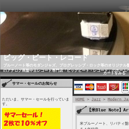
ビッグ・ビート・レコード
ブルーノート等のモダンジャズ、プログレッシブ・ロック等のオリジナル
のアナログ廃盤中古レコード専門店「ビッグビート・レコード」のホーム
カートをみる
サマー・セールのお知らせ
ただいま、サマー・セールを行っていま
HOME
>
Jazz
>
Modern Ja
す。
【米Blue Note】Art
米ブルーノート、リバティ盤8