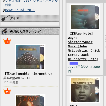
ジャズ批評 2007 ジャズ・ボーカル
特集
Beat Sound 2011
クイズ
先月の人気ランキング
【米Blue Note】
Wayne
Shorter/Super
Nova (John
McLaughlin, Chick
Corea, Jack
DeJohnette, etc)
7,727円(税込 8,500
円)
【英A&M】Humble Pie/Rock On
英A&M盤AMLS2013
７１年録音