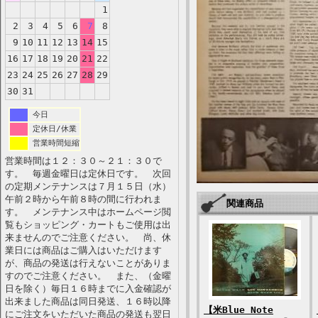
1
2
3
4
5
6
7
8
9
10
11
12
13
14
15
16
17
18
19
20
21
22
23
24
25
26
27
28
29
30
31
今日
定休日/休業
営業時間短縮
営業時間は１２：３０～２１：３０で
す。 毎週金曜日は定休日です。 次回
の定期メンテナンスは７月１５日（水）
午前２時から午前８時の間に行われま
関連商品
す。 メンテナンス中はホームページ閲
覧もショッピング・カートもご使用は出
来ませんのでご注意ください。 尚、休
業日には商品はご購入はいただけます
が、商品の発送は行えないことがありま
すのでご注意ください。 また、（金曜
日を除く）毎日１６時までに入金確認が
出来ました商品は同日発送、１６時以降
【米Blue Note
にご注文をいただいた商品の発送も翌日