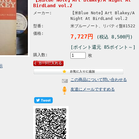
BirdLand vol.2
メーカー:
【米Blue Note】Art Blakey/A
Night At BirdLand vol.2
型番:
米ブルーノート、リバティ盤81522
価格:
7,727円
(税込 8,500円)
[ポイント還元 85ポイント～]
購入数:
枚
示
この商品について問い合わせる
友達にメールですすめる