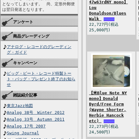
47w63rdNY mono】
となってしまいます。 尚、定形外郵便
Lou
は翌日発送となります。
Donaldson/Blues
Walk
アンケート
22,727円(税込
25,000円)
商品グレーディング
アナログ・レコードのグレーディン
グ・ガイド
キャンペーン
ビッグ・ビート・レコード特製トー
ト・バッグ・プレゼント終了のお知ら
せ
【米Blue Note NY
雑誌紹介記事
mono】Donald
Byrd/Free Form
東京Jazz地図
(Wayne Shorter,
Analog 38号 Winter 2012
Herbie Hancock
Analog 33号 Autumn 2011
etc)
Analog 17号 2007
22,273円(税込
24,500円)
Swing Journal