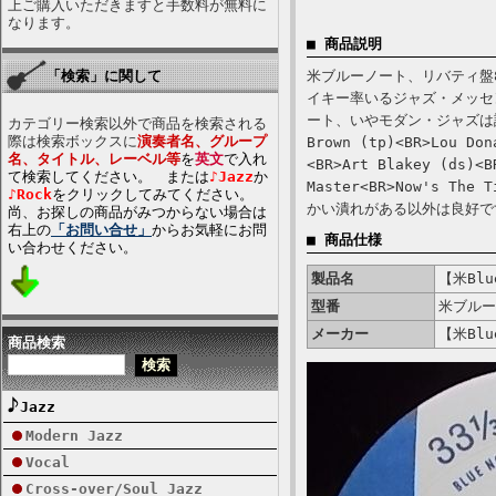
上ご購入いただきますと手数料が無料に
なります。
■ 商品説明
「検索」に関して
米ブルーノート、リバティ盤8
イキー率いるジャズ・メッセ
ート、いやモダン・ジャズは語れ
カテゴリー検索以外で商品を検索される
際は検索ボックスに
演奏者名、グループ
Brown (tp)<BR>Lou Don
名、タイトル、レーベル等
を
英文
で入れ
<BR>Art Blakey (ds)<B
て検索してください。 または
♪Jazz
か
Master<BR>Now's Th
♪Rock
をクリックしてみてください。
かい潰れがある以外は良好で
尚、お探しの商品がみつからない場合は
右上の
「お問い合せ」
からお気軽にお問
■ 商品仕様
い合わせください。
製品名
【米Blue
型番
米ブルー
メーカー
【米Blue
商品検索
Jazz
Modern Jazz
Vocal
Cross-over/Soul Jazz