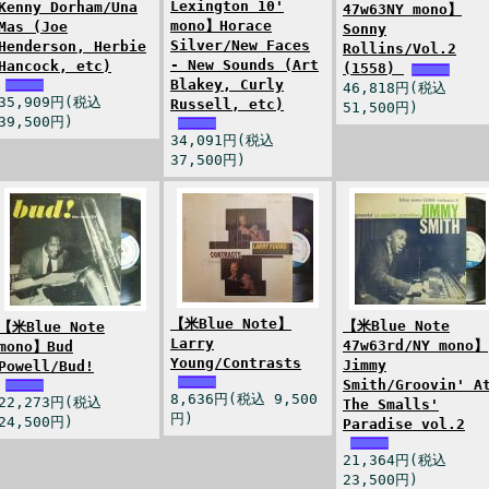
Lexington 10'
Kenny Dorham/Una
47w63NY mono】
mono】Horace
Mas (Joe
Sonny
Silver/New Faces
Henderson, Herbie
Rollins/Vol.2
- New Sounds (Art
Hancock, etc)
(1558)
Blakey, Curly
46,818円(税込
35,909円(税込
Russell, etc)
51,500円)
39,500円)
34,091円(税込
37,500円)
【米Blue Note】
【米Blue Note
【米Blue Note
Larry
47w63rd/NY mono】
mono】Bud
Young/Contrasts
Jimmy
Powell/Bud!
Smith/Groovin' A
8,636円(税込 9,500
22,273円(税込
The Smalls'
円)
24,500円)
Paradise vol.2
21,364円(税込
23,500円)