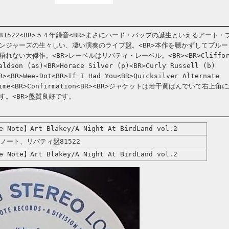
1522<BR>５４年録音<BR>まさにハード・バップの誕生といえるアート・
ンジャーズの生々しい、凄い演奏のライブ盤。<BR>本作を聴かずしてブルー
ない大傑作。<BR>レーベルはリバティ・レーベル。<BR><BR>Cliffor
aldson (as)<BR>Horace Silver (p)<BR>Curly Russell (b)
R><BR>Wee-Dot<BR>If I Had You<BR>Quicksilver Alternate
e Time<BR>Confirmation<BR><BR>ジャケットは若干黄ばんでいて右上角
す。<BR>盤質良好です。
 Note】Art Blakey/A Night At BirdLand vol.2
ノート、リバティ盤81522
 Note】Art Blakey/A Night At BirdLand vol.2