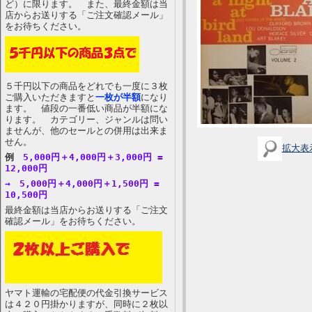
ど）に限ります。 また、最終金額は当
店からお送りする「ご注文確認メール」
をお待ちください。
５千円以下の商品をどれでも一度に３枚
ご購入いただきますと
一枚が半額
になり
ます。 値段の一番低い商品が半額にな
ります。 カテゴリー、ジャンルは問い
ませんが、他のセールとの併用は出来ま
せん。
拡大表
例
5,000円＋4,000円＋3,000円 =
12,000円
→ 5,000円＋4,000円＋1,500円 =
10,500円
最終金額は当店からお送りする「ご注文
確認メール」をお待ちください。
ヤマト運輸の宅配便の代金引換サービス
は４２０円掛かりますが、同時に２枚以