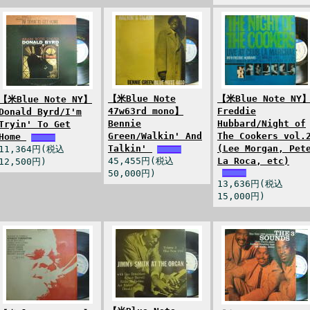
【米Blue Note
【米Blue Note NY
【米Blue Note NY】
47w63rd mono】
Freddie
Donald Byrd/I'm
Bennie
Hubbard/Night of
Tryin' To Get
Green/Walkin' And
The Cookers vol.
Home
Talkin'
(Lee Morgan, Pet
11,364円(税込
45,455円(税込
La Roca, etc)
12,500円)
50,000円)
13,636円(税込
15,000円)