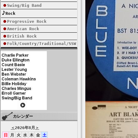
Swing/Big Band
Rock
Progressive Rock
American Rock
British Rock
Folk/Country/Traditional/SSW
カレンダー
＜
2026年8月
＞
日
月
火
水
木
金
土