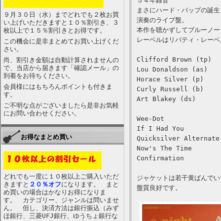
５４年録音
まさにハード・バップの誕生
９月３０日（水）までどれでも２枚お買
演奏のライブ盤。
い上げいただきますと１０％割引き、３
本作を聴かずしてブルーノー
枚以上で１５％割引きとお得です。
レーベルはリバティ・レーベ
この機会に是非まとめてお買い上げくだ
さい。
Clifford Brown (tp)
尚、割引き金額は自動計算されませんの
で、当店から届きます「確認メール」の
Lou Donaldson (as)
到着をお待ちください。
Horace Silver (p)
会員様にはもちろんポイントも付きま
Curly Russell (b)
す。
Art Blakey (ds)
ご不明な点がございましたら是非お気軽
にお問い合わせください。
Wee-Dot
If I Had You
お得なまとめ買い
Quicksilver Alternate
Now's The Time
Confirmation
どれでも一度に１０枚以上ご購入いただ
ジャケットは若干黄ばんでい
きますと
２０％オフ
になります。 まと
盤質良好です。
め買いの場合はかなりお得になりま
す。 カテゴリー、ジャンルは問いませ
ん。 但し、決済方法は銀行振込（みず
ほ銀行、三菱UFJ銀行、ゆうちょ銀行な