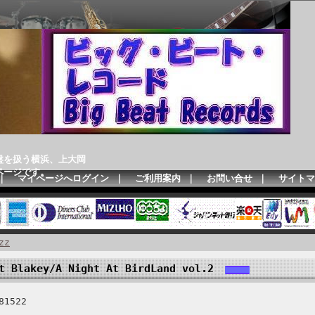
盤を扱う横浜、上大岡
ページです。
｜
マイページへログイン
｜
ご利用案内
｜
お問い合せ
｜
サイトマ
zz
 Blakey/A Night At BirdLand vol.2
1522