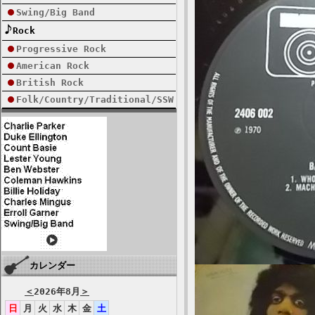
Swing/Big Band
Rock
Progressive Rock
American Rock
British Rock
Folk/Country/Traditional/SSW
カレンダー
＜
2026年8月
＞
日
月
火
水
木
金
土