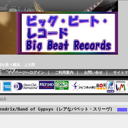
盤を扱う横浜、上大岡
ページです。
｜
マイページへログイン
｜
ご利用案内
｜
お問い合せ
｜
サイトマ
ock
Hendrix/Band of Gypsys (レアなパペット・スリーヴ)