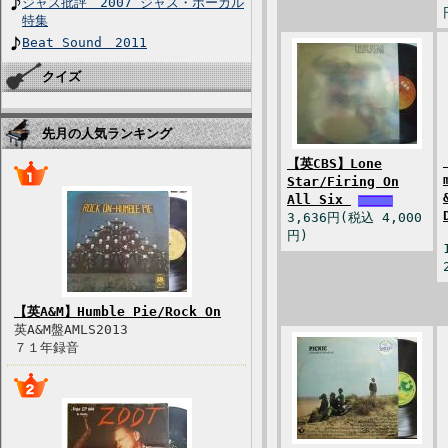
ジャズ批評 2007 ジャズ・ボーカル
特集
Beat Sound 2011
クイズ
先月の人気ランキング
【英CBS】Lone
Star/Firing On
All Six
3,636円(税込 4,000
円)
【英A&M】Humble Pie/Rock On
英A&M盤AMLS2013
７１年録音