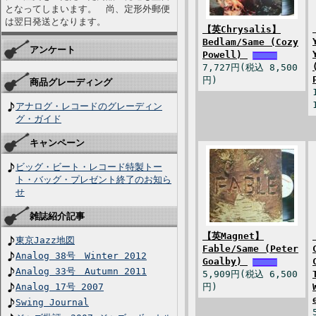
となってしまいます。 尚、定形外郵便
は翌日発送となります。
【英Chrysalis】
Bedlam/Same (Cozy
アンケート
Powell)
7,727円(税込 8,500
円)
商品グレーディング
アナログ・レコードのグレーディン
グ・ガイド
キャンペーン
ビッグ・ビート・レコード特製トー
ト・バッグ・プレゼント終了のお知ら
せ
雑誌紹介記事
【英Magnet】
東京Jazz地図
Fable/Same (Peter
Analog 38号 Winter 2012
Goalby)
Analog 33号 Autumn 2011
5,909円(税込 6,500
Analog 17号 2007
円)
Swing Journal