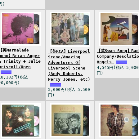
円)
【英Marmalade
【英Swan Song】Bad
【英RCA】Liverpool
mono】Brian Auger
Company/Desolatio
Scene/Amazing
& Trinity + Julie
Angels
Adventures Of
Driscoll/Open
4,545円(税込 5,000
Liverpool Scene
円)
(Andy Roberts,
18,182円(税込
Percy Jones, etc)
20,000円)
5,000円(税込 5,500
円)