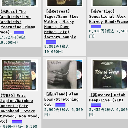
【英Retreat】
【英Vertigo】
【米Epic】The
Tiger/Same (Les
Sensational Alex
Yardbirds/Live
Walker, Nicky
Harvey Band/Frame
Yardbirds!
Moore, Dave
(featuring Jimmy
6,818円(税込 7,500
McRae, etc)
Page)
円)
factory sample
17,727円(税込
19,500円)
9,091円(税込
10,000円)
【英Island】Alan
【英Bronze】Uriah
【英RSO】Eric
Bown/Stretching
Heep/Live (2LP)
Clapton/Rainbow
Out
Concert (Pete
5,909円(税込 6,500
5,455円(税込 6,000
Townshend, Steve
円)
円)
Winwood, Ron Wood,
etc)
5,909円(税込 6,500