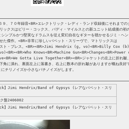
BR>６９、７０年録音<BR>エレクトリック・レディ・ランド収録後にそれまでの
リックスはビリー・コックス、バディ・マイルスとの新ユニット結成後の初
スとシンプルかつ堅実なドラムスを従え変幻自在なギターを聴かせるジミ・ヘン
せた傑作。<BR>非常に珍しいパペット・スリーヴで、マトリックスは
ト・プレス。<BR><BR>Jimi Hendrix (g, vo)<BR>Billy Cox (b
vo)<BR><BR>Who Knows<BR>Machine Gun<BR>Changes<BR>Power 
Love<BR>We Gotta Live Together<BR><BR>ジャケットの左上に折れ
下角に潰れ、裏面左上に落書き、右上に数本の折れ皺がありますが概ね良好
たまにチリノイズか小さなパチノイズがします。
ck】Jimi Hendrix/Band of Gypsys (レアなパペット・スリ
盤2406002
ck】Jimi Hendrix/Band of Gypsys (レアなパペット・スリ