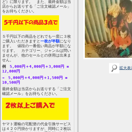
ど）に限ります。 また、最終金額は当
店からお送りする「ご注文確認メール」
をお待ちください。
５千円以下の商品をどれでも一度に３枚
ご購入いただきますと
一枚が半額
になり
ます。 値段の一番低い商品が半額にな
ります。 カテゴリー、ジャンルは問い
ませんが、他のセールとの併用は出来ま
せん。
例
5,000円＋4,000円＋3,000円 =
拡大表
12,000円
→ 5,000円＋4,000円＋1,500円 =
10,500円
最終金額は当店からお送りする「ご注文
確認メール」をお待ちください。
ヤマト運輸の宅配便の代金引換サービス
は４２０円掛かりますが、同時に２枚以