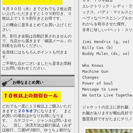
６９、７０年録音
エレクトリック・レディ・ラ
９月３０日（水）までどれでも２枚お買
ックス、バディ・マイルスと
い上げいただきますと１０％割引き、３
へヴィなベースとシンプルか
枚以上で１５％割引きとお得です。
れからを暗示させた傑作。
この機会に是非まとめてお買い上げくだ
さい。
非常に珍しいパペット・スリー
尚、割引き金額は自動計算されませんの
で、当店から届きます「確認メール」の
Jimi Hendrix (g, vo)
到着をお待ちください。
Billy Cox (b)
会員様にはもちろんポイントも付きま
Buddy Miles (ds, vo)
す。
ご不明な点がございましたら是非お気軽
Who Knows
にお問い合わせください。
Machine Gun
Changes
お得なまとめ買い
Power of Soul
Message to Love
We Gotta Live Togethe
どれでも一度に１０枚以上ご購入いただ
ジャケットの左上に折れ皺、
きますと
２０％オフ
になります。 まと
れ皺がありますが概ね良好で
め買いの場合はかなりお得になりま
盤質良好ですがたまにチリノ
す。 カテゴリー、ジャンルは問いませ
ん。 但し、決済方法は銀行振込（みず
ほ銀行、三菱UFJ銀行、ゆうちょ銀行な