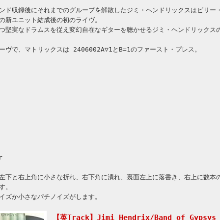
ンド収録後にそれまでのグループを解散したジミ・ヘンドリックスはビリー
の新ユニット結成後の初のライヴ。
つ堅実なドラムスを従え変幻自在なギターを聴かせるジミ・ヘンドリックス
ヴで、マトリックスは 2406002A▽1とB=1のファースト・プレス。
r
左下と右上角に小さな折れ、右下角に潰れ、裏面左上に落書き、右上に数本
す。
イズか小さなパチノイズがします。
【英Track】Jimi Hendrix/Band of Gypsys