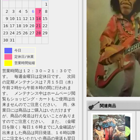
1
2
3
4
5
6
7
8
9
10
11
12
13
14
15
16
17
18
19
20
21
22
23
24
25
26
27
28
29
30
31
今日
定休日/休業
営業時間短縮
営業時間は１２：３０～２１：３０で
す。 毎週金曜日は定休日です。 次回
の定期メンテナンスは７月１５日（水）
午前２時から午前８時の間に行われま
す。 メンテナンス中はホームページ閲
覧もショッピング・カートもご使用は出
来ませんのでご注意ください。 尚、休
関連商品
業日には商品はご購入はいただけます
が、商品の発送は行えないことがありま
すのでご注意ください。 また、（金曜
日を除く）毎日１６時までに入金確認が
出来ました商品は同日発送、１６時以降
にご注文をいただいた商品の発送も翌日