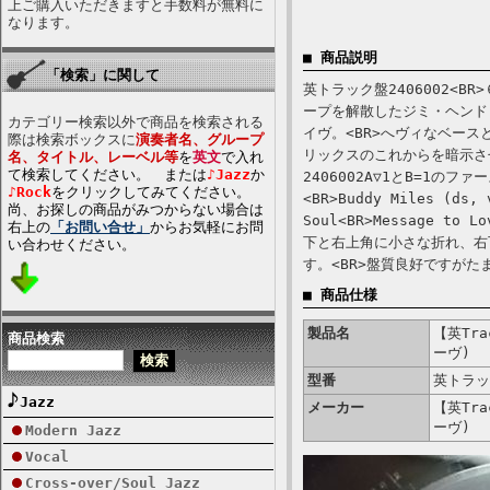
上ご購入いただきますと手数料が無料に
なります。
■ 商品説明
「検索」に関して
英トラック盤2406002<
ープを解散したジミ・ヘンド
カテゴリー検索以外で商品を検索される
イヴ。<BR>へヴィなベー
際は検索ボックスに
演奏者名、グループ
リックスのこれからを暗示さ
名、タイトル、レーベル等
を
英文
で入れ
て検索してください。 または
♪Jazz
か
2406002A▽1とB=1のファース
♪Rock
をクリックしてみてください。
<BR>Buddy Miles (ds, 
尚、お探しの商品がみつからない場合は
Soul<BR>Message to 
右上の
「お問い合せ」
からお気軽にお問
下と右上角に小さな折れ、右
い合わせください。
す。<BR>盤質良好ですが
■ 商品仕様
製品名
【英Tra
商品検索
ーヴ)
型番
英トラック
Jazz
メーカー
【英Tra
ーヴ)
Modern Jazz
Vocal
Cross-over/Soul Jazz