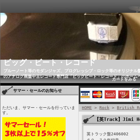
ビッグ・ビート・レコード
ブルーノート等のモダンジャズ、プログレッシブ・ロック等のオリジナル
のアナログ廃盤中古レコード専門店「ビッグビート・レコード」のホーム
カートをみる
サマー・セールのお知らせ
ただいま、サマー・セールを行っていま
HOME
>
Rock
>
British R
す。
【英Track】Jimi 
英トラック盤2406002