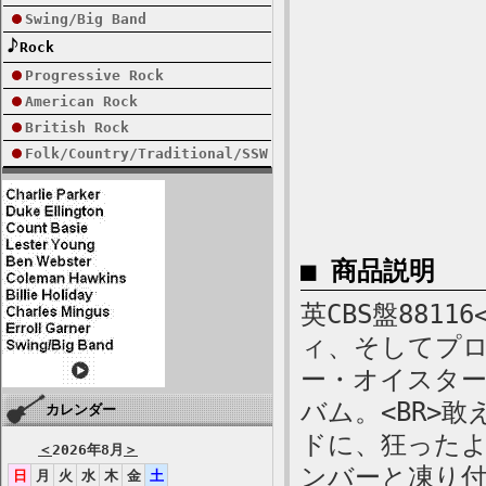
Swing/Big Band
Rock
Progressive Rock
American Rock
British Rock
Folk/Country/Traditional/SSW
■ 商品説明
英CBS盤8811
ィ、そしてプ
ー・オイスタ
バム。<BR>
カレンダー
ドに、狂った
＜
2026年8月
＞
ンバーと凍り
日
月
火
水
木
金
土