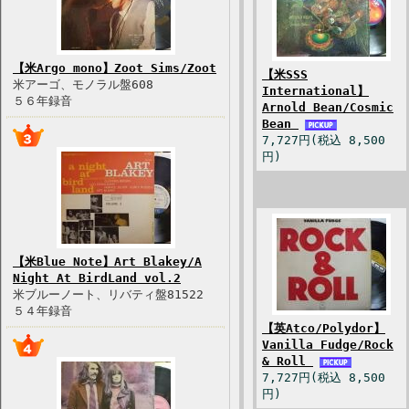
【米Argo mono】Zoot Sims/Zoot
【米SSS
米アーゴ、モノラル盤608
International】
５６年録音
Arnold Bean/Cosmic
Bean
7,727円(税込 8,500
円)
【米Blue Note】Art Blakey/A
Night At BirdLand vol.2
米ブルーノート、リバティ盤81522
５４年録音
【英Atco/Polydor】
Vanilla Fudge/Rock
& Roll
7,727円(税込 8,500
円)