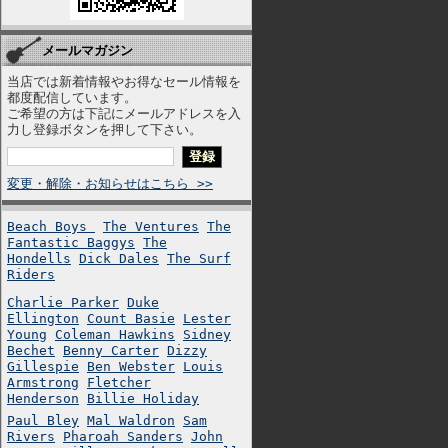
メールマガジン
当店では新着情報やお得なセール情報を
都度配信しています。
ご希望の方は下記にメールアドレスを入
力し登録ボタンを押して下さい。
変更・解除・お知らせはこちら >>
Beach Boys
The Ventures
The
Fantastic Baggys
The
Hondells
Dick Dales
The Surf
Riders
Charlie Parker
Duke
Ellington
Count Basie
Lester
Young
Coleman Hawkins
Sidney
Bechet
Benny Carter
Dizzy
Gillespie
Ben Webster
Louis
Armstrong
Fletcher
Henderson
Billie Holiday
Paul Bley
Mal Waldron
Sam
Rivers
Pharoah Sanders
John