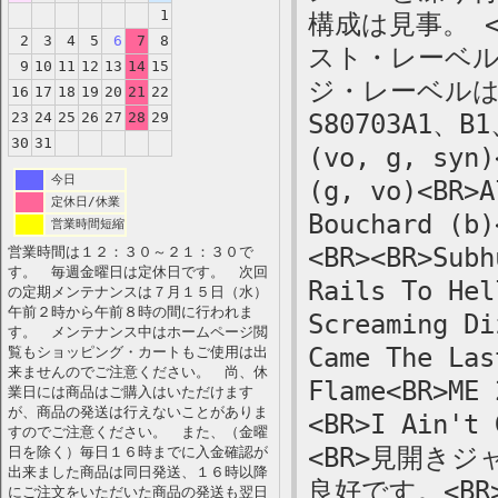
1
構成は見事。 
2
3
4
5
6
7
8
スト・レーベ
9
10
11
12
13
14
15
ジ・レーベルは
16
17
18
19
20
21
22
23
24
25
26
27
28
29
S80703A1、B1
30
31
(vo, g, syn)
今日
(g, vo)<BR>A
定休日/休業
Bouchard (b)
営業時間短縮
<BR><BR>Subh
営業時間は１２：３０～２１：３０で
す。 毎週金曜日は定休日です。 次回
Rails To Hel
の定期メンテナンスは７月１５日（水）
午前２時から午前８時の間に行われま
Screaming Di
す。 メンテナンス中はホームページ閲
Came The Las
覧もショッピング・カートもご使用は出
来ませんのでご注意ください。 尚、休
Flame<BR>ME 
業日には商品はご購入はいただけます
が、商品の発送は行えないことがありま
<BR>I Ain't 
すのでご注意ください。 また、（金曜
<BR>見開き
日を除く）毎日１６時までに入金確認が
出来ました商品は同日発送、１６時以降
良好です。<B
にご注文をいただいた商品の発送も翌日