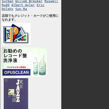
Surman
Willem Breuker
Ruswell
Rudd
Albert Ayler
Eric
Dolphy
Sun Ra
店頭でもクレジット・カードがご使用に
なれます。