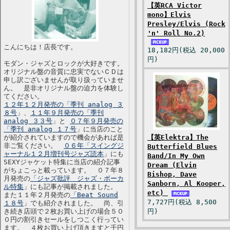
【英RCA Victor
mono】Elvis
Presley/Elvis (Rock
'n' Roll No.2)
こんにちは！店長です。
18,182円(税込 20,000
円)
モダン・ジャズとロックが大好きです。
オリジナル盤の音質に忠実でないＣＤは
申し訳ございませんが取り扱っていませ
ん。 是非オリジナル盤の迫力を体験し
てください。
１２年１２月発売の「季刊 analog ３
８号
」、
１１年９月発売の「季刊
analog ３３号
」と
０７年９月発売の
「季刊 analog １７号
」に当店のこと
が紹介されていますので機会があれば是
【英Elektra】The
非ご覧ください。
０６年「スイングジ
Butterfield Blues
ャーナル１２月増刊号ジャズ読本
」にも
Band/In My Own
SEXYジャケット特集に当店の紹介記事
Dream (Elvin
がちょこっと載っています。 ０７年８
Bishop, Dave
月発売の
「ジャズ批評 ジャズ・ボーカ
Sanborn, Al Kooper,
ル特集
」にも記事が掲載されました。
etc)
また１１年２月発売の
「Beat Sound
7,727円(税込 8,500
１８号
」でも紹介されました。 尚、引
き続き店頭で２枚お買い上げの場合５０
円)
０円の割引きセールをしつこく行ってい
ます。 ４枚お買い上げ頂きますと千円