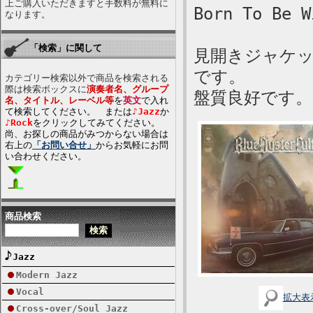
上ご購入いただきますと手数料が無料に
Born To Be W
なります。
「検索」に関して
見開きジャケ
です。
カテゴリー検索以外で商品を検索される
際は検索ボックスに
演奏者名、グループ
盤質良好です。
名、タイトル、レーベル等
を
英文
で入れ
て検索してください。 または
♪Jazz
か
♪Rock
をクリックしてみてください。
尚、お探しの商品がみつからない場合は
右上の
「お問い合せ」
からお気軽にお問
い合わせください。
商品検索
Jazz
Modern Jazz
Vocal
拡大表
Cross-over/Soul Jazz