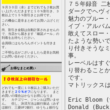
７５年録音 二
９月３０日（水）までどれでも２枚お買
ダークでヘヴ
い上げいただきますと１０％割引き、３
枚以上で１５％割引きとお得です。
魅力のブルー
この機会に是非まとめてお買い上げくだ
さい。
イブ・アルバ
尚、割引き金額は自動計算されませんの
敢えてスロー
で、当店から届きます「確認メール」の
到着をお待ちください。
たような勢い
会員様にはもちろんポイントも付きま
り付きそうな
す。
ご不明な点がございましたら是非お気軽
事。
にお問い合わせください。
レーベルはす
お得なまとめ買い
り替わること
です。
マトリックスはCB
どれでも一度に１０枚以上ご購入いただ
きますと
２０％オフ
になります。 まと
め買いの場合はかなりお得になりま
Eric Bloom (
す。 カテゴリー、ジャンルは問いませ
ん。 但し、決済方法は銀行振込（みず
Donald (Buck
ほ銀行、三菱UFJ銀行、ゆうちょ銀行な