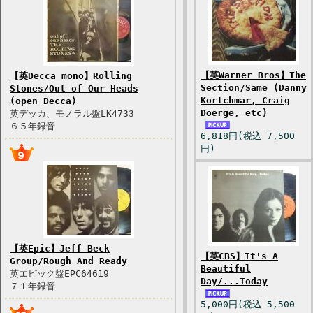
【英Warner Bros】The
【英Decca mono】Rolling
Section/Same (Danny
Stones/Out of Our Heads
Kortchmar, Craig
(open Decca)
Doerge, etc)
英デッカ、モノラル盤LK4733
６５年録音
6,818円(税込 7,500
円)
【英Epic】Jeff Beck
【英CBS】It's A
Group/Rough And Ready
Beautiful
英エピック盤EPC64619
Day/...Today
７１年録音
5,000円(税込 5,500