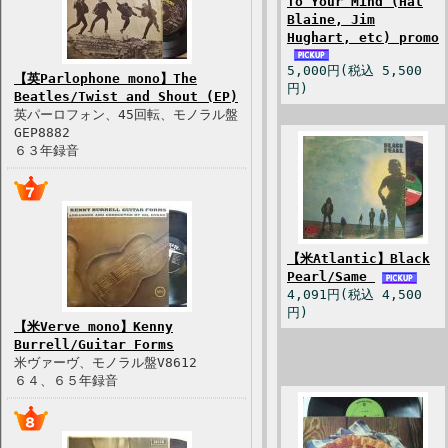
To Your Mind (Hal
Blaine, Jim
Hughart, etc) promo
5,000円(税込 5,500
【英Parlophone mono】The
円)
Beatles/Twist and Shout (EP)
英パーロフォン、45回転、モノラル盤
GEP8882
６３年録音
【米Atlantic】Black
Pearl/Same
4,091円(税込 4,500
円)
【米Verve mono】Kenny
Burrell/Guitar Forms
米ヴァーヴ、モノラル盤V8612
６４、６５年録音