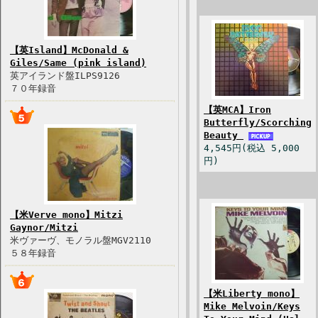
【英Island】McDonald &
Giles/Same (pink island)
英アイランド盤ILPS9126
７０年録音
【英MCA】Iron
Butterfly/Scorching
Beauty
4,545円(税込 5,000
円)
【米Verve mono】Mitzi
Gaynor/Mitzi
米ヴァーヴ、モノラル盤MGV2110
５８年録音
【米Liberty mono】
Mike Melvoin/Keys