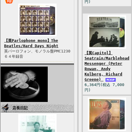
円)
【英Parlophone mono】The
Beatles/Hard Days Night
英パーロフォン、モノラル盤PMC1230
【英Capitol】
６４年録音
Seatrain/Marblehead
Messenger (Peter
Rowan, Andy
Kulberg, Richard
Greene)
6,364円(税込 7,000
円)
店長日記