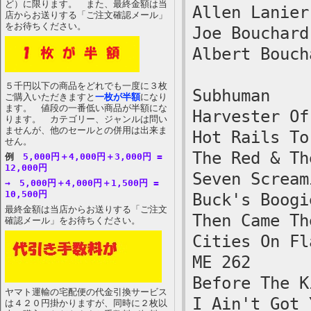
ど）に限ります。 また、最終金額は当
Allen Lanier
店からお送りする「ご注文確認メール」
をお待ちください。
Joe Bouchard
Albert Bouch
５千円以下の商品をどれでも一度に３枚
Subhuman
ご購入いただきますと
一枚が半額
になり
ます。 値段の一番低い商品が半額にな
Harvester Of
ります。 カテゴリー、ジャンルは問い
ませんが、他のセールとの併用は出来ま
Hot Rails To
せん。
The Red & Th
例
5,000円＋4,000円＋3,000円 =
12,000円
Seven Scream
→ 5,000円＋4,000円＋1,500円 =
10,500円
Buck's Boogi
最終金額は当店からお送りする「ご注文
Then Came Th
確認メール」をお待ちください。
Cities On Fl
ME 262
Before The K
ヤマト運輸の宅配便の代金引換サービス
I Ain't Got 
は４２０円掛かりますが、同時に２枚以