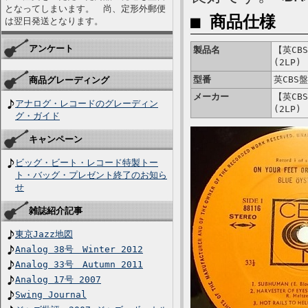
となってしまいます。 尚、定形外郵便
■ 商品仕様
は翌日発送となります。
アンケート
製品名
【英CBS】
(2LP)
型番
英CBS盤
商品グレーディング
メーカー
【英CBS】
アナログ・レコードのグレーディン
(2LP)
グ・ガイド
キャンペーン
ビッグ・ビート・レコード特製トー
ト・バッグ・プレゼント終了のお知ら
せ
雑誌紹介記事
東京Jazz地図
Analog 38号 Winter 2012
Analog 33号 Autumn 2011
Analog 17号 2007
Swing Journal