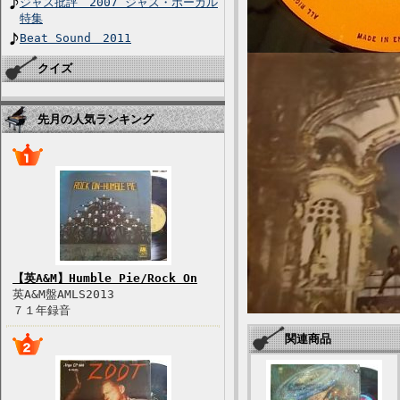
ジャズ批評 2007 ジャズ・ボーカル
特集
Beat Sound 2011
クイズ
先月の人気ランキング
【英A&M】Humble Pie/Rock On
英A&M盤AMLS2013
７１年録音
関連商品