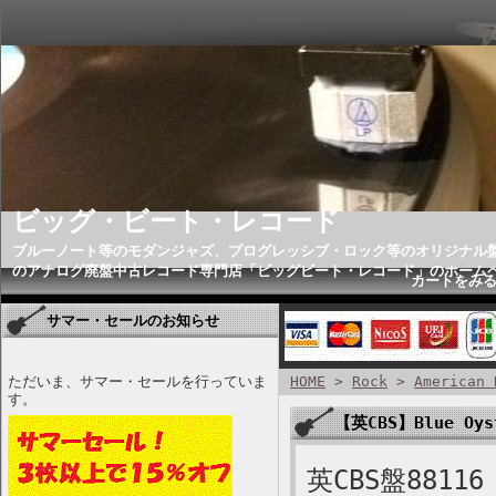
ビッグ・ビート・レコード
ブルーノート等のモダンジャズ、プログレッシブ・ロック等のオリジナル
のアナログ廃盤中古レコード専門店「ビッグビート・レコード」のホーム
カートをみ
サマー・セールのお知らせ
ただいま、サマー・セールを行っていま
HOME
>
Rock
>
American 
す。
【英CBS】Blue Oyst
英CBS盤88116