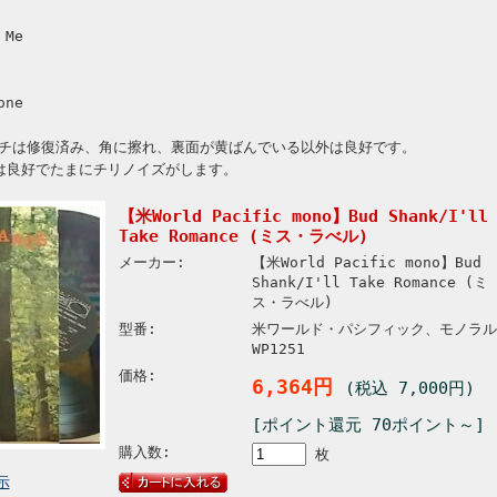
 Me
one
チは修復済み、角に擦れ、裏面が黄ばんでいる以外は良好です。
は良好でたまにチリノイズがします。
【米World Pacific mono】Bud Shank/I'll
Take Romance (ミス・ラべル)
メーカー:
【米World Pacific mono】Bud
Shank/I'll Take Romance (ミ
ス・ラべル)
型番:
米ワールド・パシフィック、モノラル
WP1251
価格:
6,364円
(税込 7,000円)
[ポイント還元 70ポイント～]
購入数:
枚
示