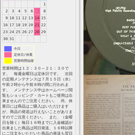
1
2
3
4
5
6
7
8
9
10
11
12
13
14
15
16
17
18
19
20
21
22
23
24
25
26
27
28
29
30
31
今日
定休日/休業
営業時間短縮
営業時間は１２：３０～２１：３０で
す。 毎週金曜日は定休日です。 次回
の定期メンテナンスは７月１５日（水）
午前２時から午前８時の間に行われま
す。 メンテナンス中はホームページ閲
覧もショッピング・カートもご使用は出
来ませんのでご注意ください。 尚、休
業日には商品はご購入はいただけます
が、商品の発送は行えないことがありま
すのでご注意ください。 また、（金曜
日を除く）毎日１６時までに入金確認が
出来ました商品は同日発送、１６時以降
にご注文をいただいた商品の発送も翌日