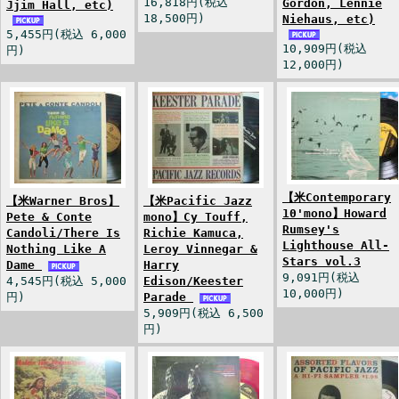
16,818円(税込
Gordon, Lennie
Jjim Hall, etc)
18,500円)
Niehaus, etc)
5,455円(税込 6,000
10,909円(税込
円)
12,000円)
【米Contemporary
【米Warner Bros】
【米Pacific Jazz
10'mono】Howard
Pete & Conte
mono】Cy Touff,
Rumsey's
Candoli/There Is
Richie Kamuca,
Lighthouse All-
Nothing Like A
Leroy Vinnegar &
Stars vol.3
Dame
Harry
9,091円(税込
4,545円(税込 5,000
Edison/Keester
10,000円)
円)
Parade
5,909円(税込 6,500
円)