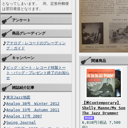
となってしまいます。 尚、定形外郵便
は翌日発送となります。
アンケート
商品グレーディング
アナログ・レコードのグレーディン
グ・ガイド
キャンペーン
関連商品
ビッグ・ビート・レコード特製トー
ト・バッグ・プレゼント終了のお知ら
せ
雑誌紹介記事
東京Jazz地図
【米Contemporary】
Analog 38号 Winter 2012
Shelly Manne/My Son
Analog 33号 Autumn 2011
The Jazz Drummer
Analog 17号 2007
Swing Journal
6,818円(税込 7,500
円)