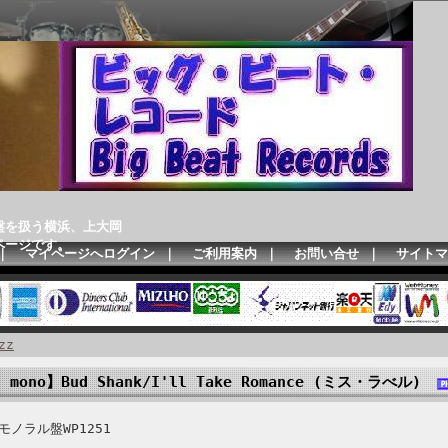
盤を扱う横浜、上大岡
ページです。
｜
マイページへログイン
｜
ご利用案内
｜
お問い合せ
｜
サイトマ
zz
c mono】Bud Shank/I'll Take Romance (ミス・ラべル)
ノラル盤WP1251