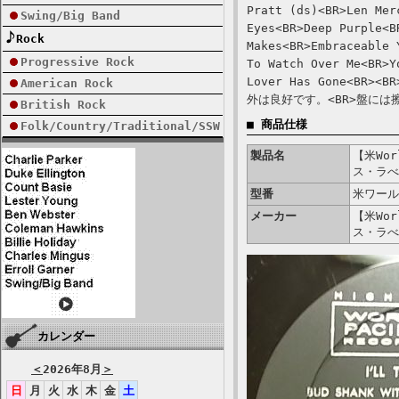
Pratt (ds)<BR>Len Mer
Swing/Big Band
Eyes<BR>Deep Purple<B
Rock
Makes<BR>Embraceable 
Progressive Rock
To Watch Over Me<BR>Y
Lover Has Gone<
American Rock
外は良好です。<BR>盤に
British Rock
■ 商品仕様
Folk/Country/Traditional/SSW
製品名
【米Worl
ス・ラべ
型番
米ワール
メーカー
【米Worl
ス・ラべ
カレンダー
＜
2026年8月
＞
日
月
火
水
木
金
土