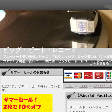
ビッグ・ビート・レコード
ブルーノート等のモダンジャズ、プログレッシブ・ロック等のオリジナル
のアナログ廃盤中古レコード専門店「ビッグビート・レコード」のホーム
カートをみる
サマー・セールのお知らせ
ただいま、サマー・セールを行っていま
HOME
>
Jazz
>
Modern Ja
す。
【米World Pacifi
米ワールド・パシフィック、モ