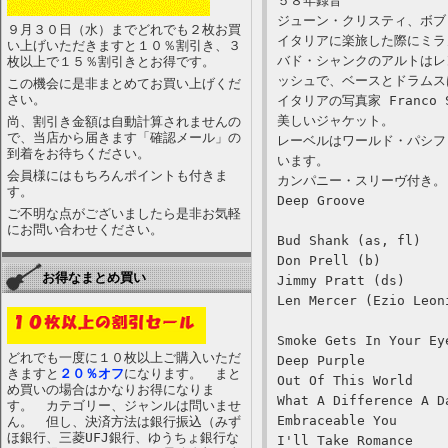
５８年録音
ジューン・クリスティ、ボブ・
９月３０日（水）までどれでも２枚お買
イタリアに楽旅した際にミラ
い上げいただきますと１０％割引き、３
バド・シャンクのアルトはレ
枚以上で１５％割引きとお得です。
ッシュで、ベースとドラムス
この機会に是非まとめてお買い上げくだ
さい。
イタリアの写真家 Franco
美しいジャケット。
尚、割引き金額は自動計算されませんの
で、当店から届きます「確認メール」の
レーベルはワールド・パシフ
到着をお待ちください。
います。
会員様にはもちろんポイントも付きま
カンパニー・スリーヴ付き。
す。
Deep Groove
ご不明な点がございましたら是非お気軽
にお問い合わせください。
Bud Shank (as, fl)
Don Prell (b)
お得なまとめ買い
Jimmy Pratt (ds)
Len Mercer (Ezio Leon
Smoke Gets In Your Ey
どれでも一度に１０枚以上ご購入いただ
Deep Purple
きますと
２０％オフ
になります。 まと
Out Of This World
め買いの場合はかなりお得になりま
What A Difference A D
す。 カテゴリー、ジャンルは問いませ
Embraceable You
ん。 但し、決済方法は銀行振込（みず
ほ銀行、三菱UFJ銀行、ゆうちょ銀行な
I'll Take Romance