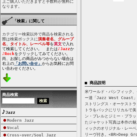
上ご購入いただきますと手数料が無料に
なります。
「検索」に関して
カテゴリー検索以外で商品を検索される
際は検索ボックスに
演奏者名、グループ
名、タイトル、レーベル等
を
英文
で入れ
て検索してください。 または
♪Jazz
か
♪Rock
をクリックしてみてください。
尚、お探しの商品がみつからない場合は
右上の
「お問い合せ」
からお気軽にお問
い合わせください。
■ 商品説明
米ワールド・パシフィック、モ
商品検索
ー達「Jazz West C
ストリングス・オーケストラ
トラをバックにリリカルで美
Jazz
ン・プレルとジミー・プラットが
Modern Jazz
たジャケット写真は本作の魅
Vocal
ィックのオリジナル・レーベ
リーヴ付き。<BR>Deep Groov
Cross-over/Soul Jazz