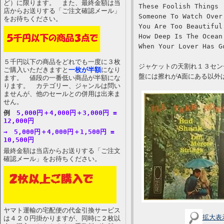
ど）に限ります。 また、最終金額は当
These Foolish Things
店からお送りする「ご注文確認メール」
Someone To Watch Over
をお待ちください。
You Are Too Beautiful
How Deep Is The Ocean
When Your Lover Has G
５千円以下の商品をどれでも一度に３枚
ジャケットの天割れ１３セン
ご購入いただきますと
一枚が半額
になり
盤には擦れがA面にある以外
ます。 値段の一番低い商品が半額にな
ります。 カテゴリー、ジャンルは問い
ませんが、他のセールとの併用は出来ま
せん。
例
5,000円＋4,000円＋3,000円 =
12,000円
→ 5,000円＋4,000円＋1,500円 =
10,500円
最終金額は当店からお送りする「ご注文
確認メール」をお待ちください。
ヤマト運輸の宅配便の代金引換サービス
拡大表
は４２０円掛かりますが、同時に２枚以