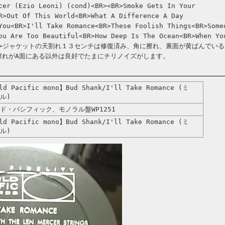
cer (Ezio Leoni) (cond)<BR><BR>Smoke Gets In Your
R>Out Of This World<BR>What A Difference A Day
You<BR>I'll Take Romance<BR>These Foolish Things<BR>Some
ou Are Too Beautiful<BR>How Deep Is The Ocean<BR>When Yo
BR><BR>ジャケットの天割れ１３センチは修復済み、角に擦れ、裏面が黄ばんでい
は擦れがA面にある以外は良好でたまにチリノイズがします。
d Pacific mono】Bud Shank/I'll Take Romance (ミ
ル)
ド・パシフィック、モノラル盤WP1251
d Pacific mono】Bud Shank/I'll Take Romance (ミ
ル)