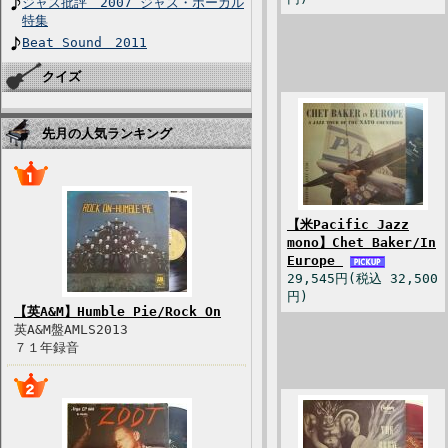
ジャズ批評 2007 ジャズ・ボーカル
特集
Beat Sound 2011
クイズ
先月の人気ランキング
【米Pacific Jazz
mono】Chet Baker/In
Europe
29,545円(税込 32,500
円)
【英A&M】Humble Pie/Rock On
英A&M盤AMLS2013
７１年録音