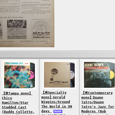
【米Specialty
【米Contemporary
【米Tampa mono】
mono】Gerald
mono】Duane
Chico
Wiggins/Around
Tatro/Duane
Hamilton/Star
The World in 80
Tatro's Jazz for
Studded Cast
days
Moderns (Bob
(Buddy Collette,