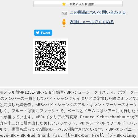
この商品について問い合わせる
友達にメールですすめる
ノラル盤WP1251<BR>５８年録音<BR>ジューン・クリスティ、ボブ・ク
oast」のメンバーの一員としてバド・シャンクがイタリアに楽旅した際にミラノで
と共演した異色作。<BR>バド・シャンクのアルトはレン・マーサーのオーケ
しく、フルートは実にフレッシュで、ベースとドラムスはツアーに同行した
担っています。<BR>イタリアの写真家 Franco Scheichenbauerが
力を十二分に引き出した美しいジャケット。<BR>レーベルはワールド・パシ
ルで、裏面も誤ってかA面のレーベルが貼付されています。<BR>カンパニー
e<BR><BR>Bud Shank (as, fl)<BR>Don Prell (b)<BR>Jimmy