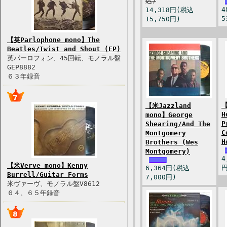
込)
4
14,318円(税込
5
15,750円)
【英Parlophone mono】The
Beatles/Twist and Shout (EP)
英パーロフォン、45回転、モノラル盤
GEP8882
６３年録音
【
【米Jazzland
H
mono】George
P
Shearing/And The
C
Montgomery
H
Brothers (Wes
Montgomery)
4
【米Verve mono】Kenny
円
6,364円(税込
Burrell/Guitar Forms
7,000円)
米ヴァーヴ、モノラル盤V8612
６４、６５年録音