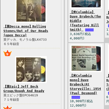
【米Columbia】
【
Dave Brubeck/The
H
Riddle
J
(featuring Bill
【英Decca mono】Rolling
Smith)
1
Stones/Out of Our Heads
3,636円(税込
1
(open Decca)
4,000円)
英デッカ、モノラル盤LK4733
６５年録音
【米Columbia
【
mono】Dave
R
Brubeck/At
T
【英Epic】Jeff Beck
Storyville: 1954
C
Group/Rough And Ready
(Paul Desmond)
英エピック盤EPC64619
6
７１年録音
10,909円(税込
円
12,000円)