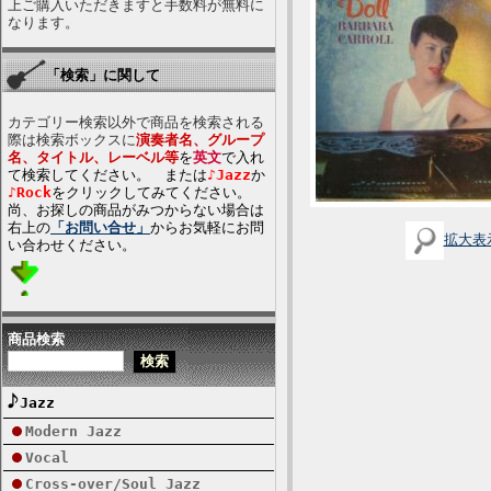
上ご購入いただきますと手数料が無料に
なります。
「検索」に関して
カテゴリー検索以外で商品を検索される
際は検索ボックスに
演奏者名、グループ
名、タイトル、レーベル等
を
英文
で入れ
て検索してください。 または
♪Jazz
か
♪Rock
をクリックしてみてください。
尚、お探しの商品がみつからない場合は
右上の
「お問い合せ」
からお気軽にお問
拡大表
い合わせください。
商品検索
Jazz
Modern Jazz
Vocal
Cross-over/Soul Jazz