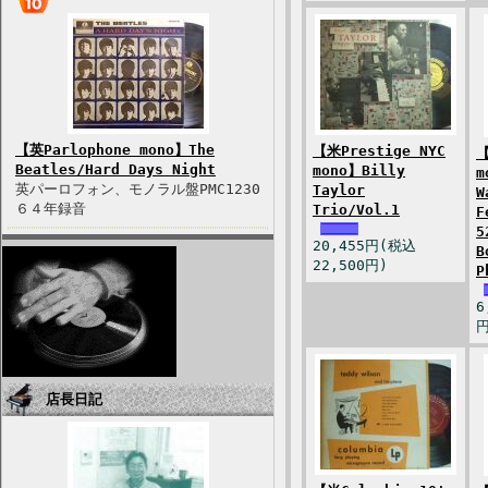
【英Parlophone mono】The
【米Prestige NYC
【
Beatles/Hard Days Night
mono】Billy
m
英パーロフォン、モノラル盤PMC1230
Taylor
W
６４年録音
Trio/Vol.1
F
5
20,455円(税込
B
22,500円)
P
6
円
店長日記