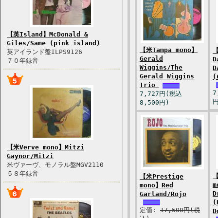
【英Island】McDonald &
Giles/Same (pink island)
【米Tampa mono】
【
英アイランド盤ILPS9126
Gerald
D
７０年録音
Wiggins/The
D
Gerald Wiggins
(
Trio
7
7,727円(税込
円
8,500円)
【米Verve mono】Mitzi
Gaynor/Mitzi
米ヴァーヴ、モノラル盤MGV2110
５８年録音
【
【米Prestige
m
mono】Red
D
Garland/Rojo
(
定価:
17,500円(税
D