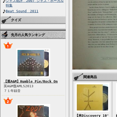
ジャズ批評 2007 ジャズ・ボーカル
特集
Beat Sound 2011
クイズ
先月の人気ランキング
関連商品
【英A&M】Humble Pie/Rock On
英A&M盤AMLS2013
７１年録音
【米Discovery 10'
【