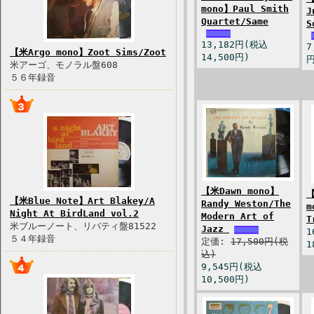
mono】Paul Smith
J
Quartet/Same
S
13,182円(税込
7
【米Argo mono】Zoot Sims/Zoot
14,500円)
円
米アーゴ、モノラル盤608
５６年録音
【米Dawn mono】
【
【米Blue Note】Art Blakey/A
Randy Weston/The
m
Night At BirdLand vol.2
Modern Art of
T
米ブルーノート、リバティ盤81522
Jazz
1
５４年録音
定価:
17,500円(税
1
込)
9,545円(税込
10,500円)