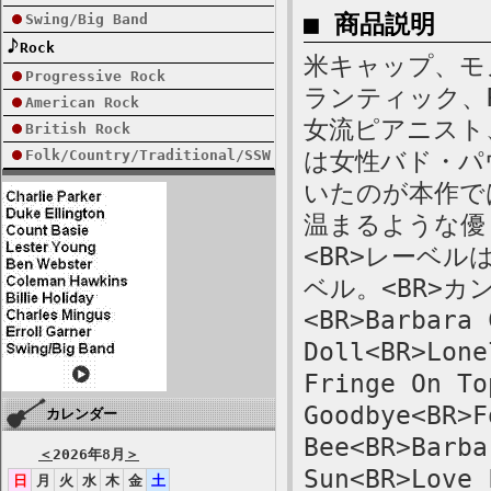
■ 商品説明
Swing/Big Band
Rock
米キャップ、モノ
Progressive Rock
ランティック、
American Rock
女流ピアニスト
British Rock
Folk/Country/Traditional/SSW
は女性バド・パ
いたのが本作で
温まるような優
<BR>レーベ
ベル。<BR>カ
<BR>Barbara 
Doll<BR>Lone
Fringe On To
Goodbye<BR>F
カレンダー
Bee<BR>Barba
＜
2026年8月
＞
Sun<BR>Lov
日
月
火
水
木
金
土