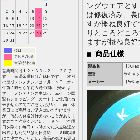
ングウエアとす
1
2
3
4
5
6
7
8
は修復済み、裏
9
10
11
12
13
14
15
すが概ね良好で
16
17
18
19
20
21
22
りところどころ
23
24
25
26
27
28
29
30
31
ますが概ね良好
今日
■ 商品仕様
定休日/休業
営業時間短縮
製品名
【米Kapp
営業時間は１２：３０～２１：３０で
型番
米キャッ
す。 毎週金曜日は定休日です。 次回
メーカー
【米Kapp
の定期メンテナンスは７月１５日（水）
午前２時から午前８時の間に行われま
す。 メンテナンス中はホームページ閲
覧もショッピング・カートもご使用は出
来ませんのでご注意ください。 尚、休
業日には商品はご購入はいただけます
が、商品の発送は行えないことがありま
すのでご注意ください。 また、（金曜
日を除く）毎日１６時までに入金確認が
出来ました商品は同日発送、１６時以降
にご注文をいただいた商品の発送も翌日