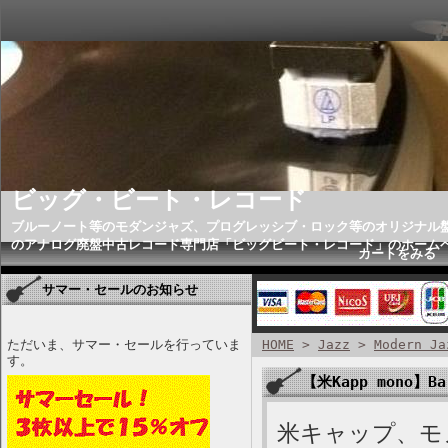
ビッグ・ビート・レコード
ブルーノート等のモダンジャズ、プログレッシブ・ロック等のオリジナル
のアナログ廃盤中古レコード専門店「ビッグビート・レコード」のホーム
カートをみる
サマー・セールのお知らせ
ただいま、サマー・セールを行っていま
HOME
>
Jazz
>
Modern Ja
す。
【米Kapp mono】Bar
米キャップ、モノ