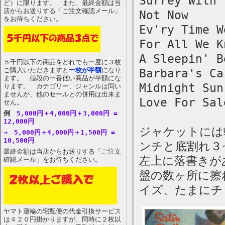
Surrey With 
ど）に限ります。 また、最終金額は当
店からお送りする「ご注文確認メール」
Not Now
をお待ちください。
Ev'ry Time W
For All We K
A Sleepin' B
５千円以下の商品をどれでも一度に３枚
ご購入いただきますと
一枚が半額
になり
Barbara's Ca
ます。 値段の一番低い商品が半額にな
Midnight Sun
ります。 カテゴリー、ジャンルは問い
ませんが、他のセールとの併用は出来ま
Love For Sal
せん。
例
5,000円＋4,000円＋3,000円 =
12,000円
ジャケットには
→ 5,000円＋4,000円＋1,500円 =
10,500円
ンチと底割れ３
最終金額は当店からお送りする「ご注文
左上に落書きが
確認メール」をお待ちください。
盤の数ヶ所に擦
イズ、たまにチ
ヤマト運輸の宅配便の代金引換サービス
は４２０円掛かりますが、同時に２枚以