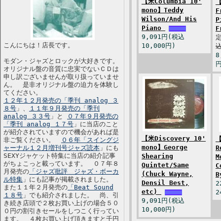
【米Columbia 10'
【
mono】Teddy
F
Wilson/And His
P
Piano
F
9,091円(税込
こんにちは！店長です。
10,000円)
込
8
モダン・ジャズとロックが大好きです。
円
オリジナル盤の音質に忠実でないＣＤは
申し訳ございませんが取り扱っていませ
ん。 是非オリジナル盤の迫力を体験し
てください。
１２年１２月発売の「季刊 analog ３
８号
」、
１１年９月発売の「季刊
analog ３３号
」と
０７年９月発売の
「季刊 analog １７号
」に当店のこと
が紹介されていますので機会があれば是
【米Discovery 10'
【
非ご覧ください。
０６年「スイングジ
mono】George
ャーナル１２月増刊号ジャズ読本
」にも
R
SEXYジャケット特集に当店の紹介記事
Shearing
M
がちょこっと載っています。 ０７年８
Quintet/Same
C
月発売の
「ジャズ批評 ジャズ・ボーカ
(Chuck Wayne,
B
ル特集
」にも記事が掲載されました。
Densil Best,
2
また１１年２月発売の
「Beat Sound
etc)
2
１８号
」でも紹介されました。 尚、引
9,091円(税込
き続き店頭で２枚お買い上げの場合５０
10,000円)
０円の割引きセールをしつこく行ってい
ます。 ４枚お買い上げ頂きますと千円