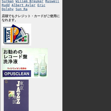
Surman
Willem Breuker
Ruswell
Rudd
Albert Ayler
Eric
Dolphy
Sun Ra
店頭でもクレジット・カードがご使用に
なれます。