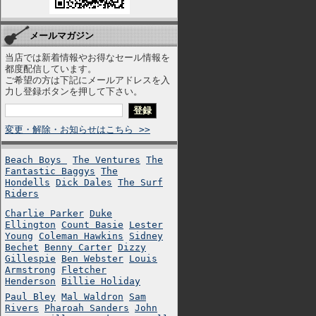
メールマガジン
当店では新着情報やお得なセール情報を
都度配信しています。
ご希望の方は下記にメールアドレスを入
力し登録ボタンを押して下さい。
変更・解除・お知らせはこちら >>
Beach Boys
The Ventures
The
Fantastic Baggys
The
Hondells
Dick Dales
The Surf
Riders
Charlie Parker
Duke
Ellington
Count Basie
Lester
Young
Coleman Hawkins
Sidney
Bechet
Benny Carter
Dizzy
Gillespie
Ben Webster
Louis
Armstrong
Fletcher
Henderson
Billie Holiday
Paul Bley
Mal Waldron
Sam
Rivers
Pharoah Sanders
John