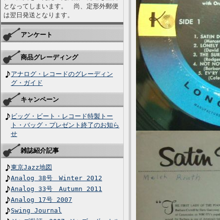
となってしまいます。 尚、定形外郵便
は翌日発送となります。
アンケート
商品グレーディング
アナログ・レコードのグレーディン
グ・ガイド
キャンペーン
ビッグ・ビート・レコード特製トー
ト・バッグ・プレゼント終了のお知ら
せ
雑誌紹介記事
東京Jazz地図
Analog 38号 Winter 2012
Analog 33号 Autumn 2011
Analog 17号 2007
Swing Journal