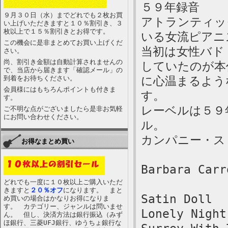
５９年録音
９月３０日（水）までどれでも２枚お買
アトランティッ
い上げいただきますと１０％割引き、３
枚以上で１５％割引きとお得です。
いる女流ピアニ
この機会に是非まとめてお買い上げくだ
当初は女性バド
さい。
尚、割引き金額は自動計算されませんの
していたのが本
で、当店から届きます「確認メール」の
到着をお待ちください。
に心温まるよう
会員様にはもちろんポイントも付きま
す。
す。
レーベルは５９
ご不明な点がございましたら是非お気軽
にお問い合わせください。
ル。
カンパニー・ス
お得なまとめ買い
Barbara Carr
どれでも一度に１０枚以上ご購入いただ
きますと
２０％オフ
になります。 まと
Satin Doll
め買いの場合はかなりお得になりま
す。 カテゴリー、ジャンルは問いませ
Lonely Night
ん。 但し、決済方法は銀行振込（みず
ほ銀行、三菱UFJ銀行、ゆうちょ銀行な