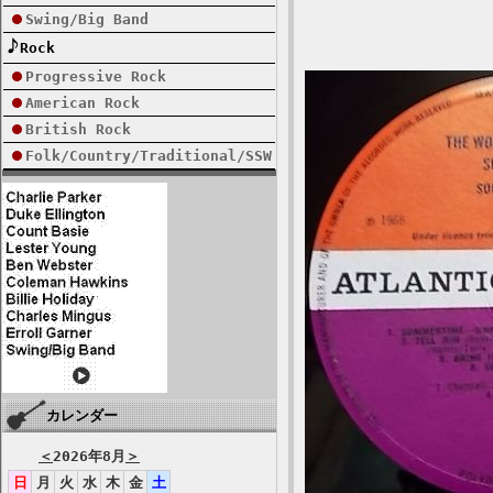
Swing/Big Band
Rock
Progressive Rock
American Rock
British Rock
Folk/Country/Traditional/SSW
カレンダー
＜
2026年8月
＞
日
月
火
水
木
金
土