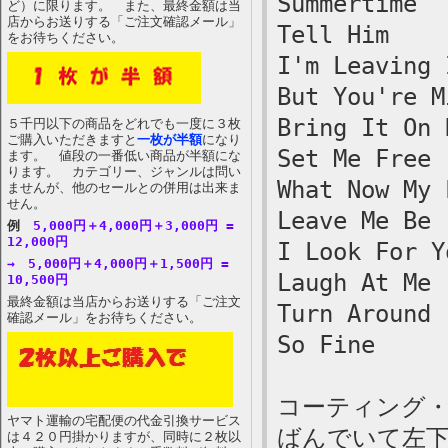
Summertime
ど）に限ります。 また、最終金額は当
店からお送りする「ご注文確認メール」
Tell Him
をお待ちください。
I'm Leaving 
But You're M
Bring It On 
５千円以下の商品をどれでも一度に３枚
ご購入いただきますと
一枚が半額
になり
Set Me Free
ます。 値段の一番低い商品が半額にな
ります。 カテゴリー、ジャンルは問い
What Now My 
ませんが、他のセールとの併用は出来ま
せん。
Leave Me Be
例
5,000円＋4,000円＋3,000円 =
12,000円
I Look For Y
→ 5,000円＋4,000円＋1,500円 =
Laugh At Me
10,500円
最終金額は当店からお送りする「ご注文
Turn Around
確認メール」をお待ちください。
So Fine
コーティング
ヤマト運輸の宅配便の代金引換サービス
ばんでいて左
は４２０円掛かりますが、同時に２枚以