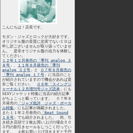
こんにちは！店長です。
モダン・ジャズとロックが大好きです。
オリジナル盤の音質に忠実でないＣＤは
申し訳ございませんが取り扱っていませ
ん。 是非オリジナル盤の迫力を体験し
てください。
１２年１２月発売の「季刊 analog ３
８号
」、
１１年９月発売の「季刊
analog ３３号
」と
０７年９月発売の
「季刊 analog １７号
」に当店のこと
が紹介されていますので機会があれば是
非ご覧ください。
０６年「スイングジ
ャーナル１２月増刊号ジャズ読本
」にも
SEXYジャケット特集に当店の紹介記事
がちょこっと載っています。 ０７年８
月発売の
「ジャズ批評 ジャズ・ボーカ
ル特集
」にも記事が掲載されました。
また１１年２月発売の
「Beat Sound
１８号
」でも紹介されました。 尚、引
き続き店頭で２枚お買い上げの場合５０
０円の割引きセールをしつこく行ってい
ます。 ４枚お買い上げ頂きますと千円