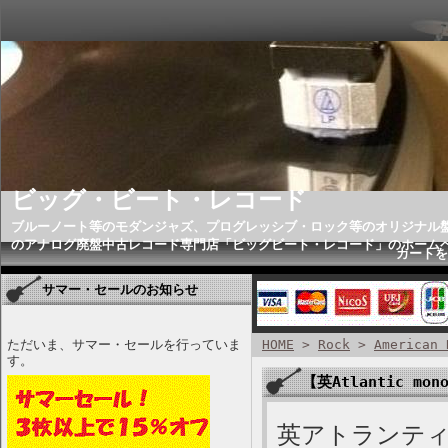
ビッグ・ビート・レコード
ブルーノート等のモダンジャズ、プログレッシブ・ロック等のオリジナル
のアナログ廃盤中古レコード専門店「ビッグビート・レコード」のホーム
カートを
サマー・セールのお知らせ
ただいま、サマー・セールを行っていま
HOME
>
Rock
>
American 
す。
【英Atlantic mono
英アトランティ