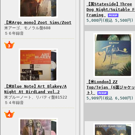
【英Stateside】Three
Dog Night/Suitable F
Framing
5,000円(税込 5,500円)
【米Argo mono】Zoot Sims/Zoot
米アーゴ、モノラル盤608
５６年録音
【米London】ZZ
【米Blue Note】Art Blakey/A
Top/Tejas (6面ジャケッ
Night At BirdLand vol.2
ト)
米ブルーノート、リバティ盤81522
5,909円(税込 6,500円)
５４年録音