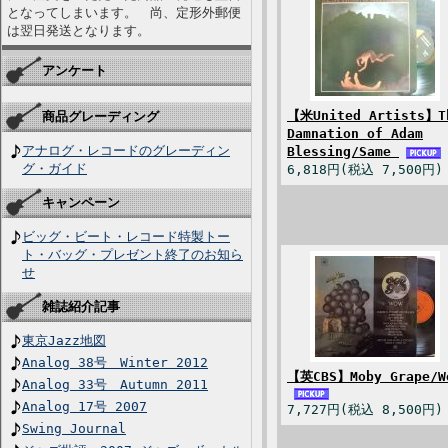
となってしまいます。 尚、定形外郵便
は翌日発送となります。
アンケート
【米United Artists】T
商品グレーディング
Damnation of Adam
アナログ・レコードのグレーディン
Blessing/Same
グ・ガイド
6,818円(税込 7,500円)
キャンペーン
ビッグ・ビート・レコード特製トー
ト・バッグ・プレゼント終了のお知ら
せ
雑誌紹介記事
東京Jazz地図
Analog 38号 Winter 2012
【英CBS】Moby Grape/W
Analog 33号 Autumn 2011
Analog 17号 2007
7,727円(税込 8,500円)
Swing Journal