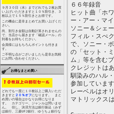
６６年録音
９月３０日（水）までどれでも２枚お買
ヒット曲「ホ
い上げいただきますと１０％割引き、３
枚以上で１５％割引きとお得です。
ー・アー・マ
この機会に是非まとめてお買い上げくだ
さい。
ソニー＆シェ
尚、割引き金額は自動計算されませんの
フィル・スぺ
で、当店から届きます「確認メール」の
到着をお待ちください。
で、ソニー・
会員様にはもちろんポイントも付きま
す。
の「セット・
ご不明な点がございましたら是非お気軽
ム」等を含む
にお問い合わせください。
クレジットは
お得なまとめ買い
馴染みのハル
参加していま
レーベルはオ
どれでも一度に１０枚以上ご購入いただ
きますと
２０％オフ
になります。 まと
マトリックスは5
め買いの場合はかなりお得になりま
す。 カテゴリー、ジャンルは問いませ
ん。 但し、決済方法は銀行振込（みず
ほ銀行、三菱UFJ銀行、ゆうちょ銀行な