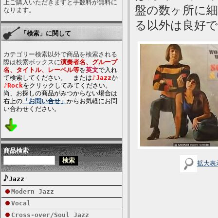
上ご購入いただきますと手数料が無料に
盤の数ヶ所に
なります。
る以外は良好
「検索」に関して
カテゴリー検索以外で商品を検索される
際は検索ボックスに
演奏者名、グループ
名、タイトル、レーベル等
を
英文
で入れ
て検索してください。 または
♪Jazz
か
♪Rock
をクリックしてみてください。
尚、お探しの商品がみつからない場合は
右上の
「お問い合せ」
からお気軽にお問
い合わせください。
商品検索
拡大表
Jazz
Modern Jazz
Vocal
Cross-over/Soul Jazz