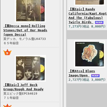
【英Epic】Randy
California/Kapt.Kopt
And The (Fabulous)
Twirly Birds
【英Decca mono】Rolling
7,273円(税込 8,000円)
Stones/Out of Our Heads
(open Decca)
英デッカ、モノラル盤LK4733
６５年録音
【米Atco】Blues
Image/Open
2,727円(税込 3,000円)
【英Epic】Jeff Beck
Group/Rough And Ready
英エピック盤EPC64619
７１年録音