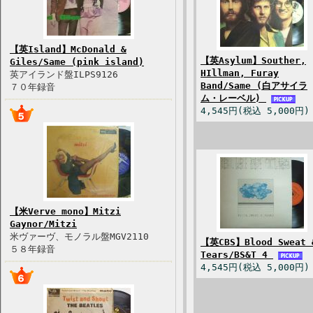
【英Island】McDonald &
【英Asylum】Souther,
Giles/Same (pink island)
HIllman, Furay
英アイランド盤ILPS9126
Band/Same (白アサイラ
７０年録音
ム・レーベル)
4,545円(税込 5,000円)
【米Verve mono】Mitzi
Gaynor/Mitzi
米ヴァーヴ、モノラル盤MGV2110
【英CBS】Blood Sweat 
５８年録音
Tears/BS&T 4
4,545円(税込 5,000円)