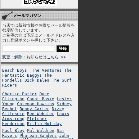
メールマガジン
当店では新着情報やお得なセール情報を
都度配信しています。
ご希望の方は下記にメールアドレスを入
力し登録ボタンを押して下さい。
変更・解除・お知らせはこちら >>
Beach Boys
The Ventures
The
Fantastic Baggys
The
Hondells
Dick Dales
The Surf
Riders
Charlie Parker
Duke
Ellington
Count Basie
Lester
Young
Coleman Hawkins
Sidney
Bechet
Benny Carter
Dizzy
Gillespie
Ben Webster
Louis
Armstrong
Fletcher
Henderson
Billie Holiday
Paul Bley
Mal Waldron
Sam
Rivers
Pharoah Sanders
John