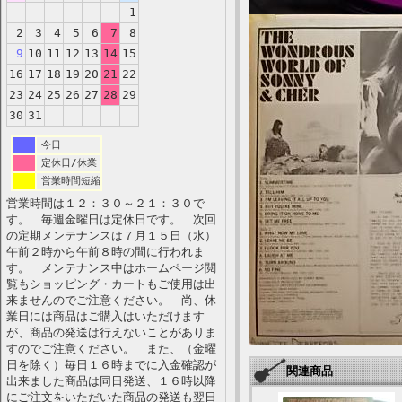
1
2
3
4
5
6
7
8
9
10
11
12
13
14
15
16
17
18
19
20
21
22
23
24
25
26
27
28
29
30
31
今日
定休日/休業
営業時間短縮
営業時間は１２：３０～２１：３０で
す。 毎週金曜日は定休日です。 次回
の定期メンテナンスは７月１５日（水）
午前２時から午前８時の間に行われま
す。 メンテナンス中はホームページ閲
覧もショッピング・カートもご使用は出
来ませんのでご注意ください。 尚、休
業日には商品はご購入はいただけます
が、商品の発送は行えないことがありま
すのでご注意ください。 また、（金曜
日を除く）毎日１６時までに入金確認が
関連商品
出来ました商品は同日発送、１６時以降
にご注文をいただいた商品の発送も翌日