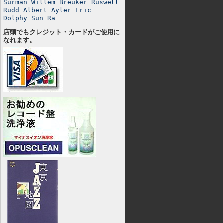
Surman
Willem Breuker
Ruswell
Rudd
Albert Ayler
Eric
Dolphy
Sun Ra
店頭でもクレジット・カードがご使用に
なれます。