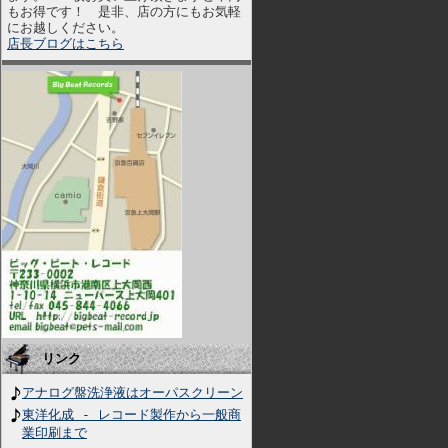
もお得です！ 是非、店の方にもお気軽
にお越しください。
店長ブログはこちら
リンク
アナログ盤洗浄液はオーパスクリーン
東洋化成 - レコード製作から一般商
業印刷まで