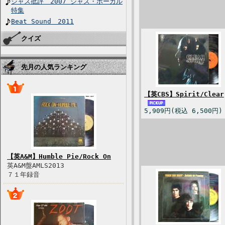
ジャズ批評 2007 ジャズ・ボーカル
特集
Beat Sound 2011
クイズ
先月の人気ランキング
【英CBS】Spirit/Clear
5,909円(税込 6,500円)
【英A&M】Humble Pie/Rock On
英A&M盤AMLS2013
７１年録音