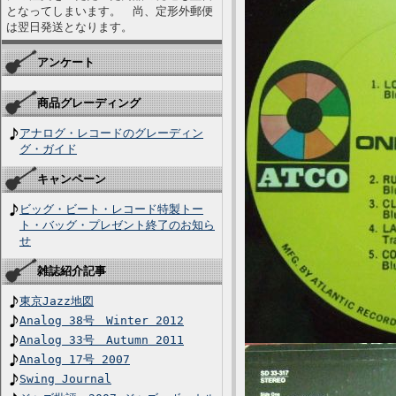
となってしまいます。 尚、定形外郵便
は翌日発送となります。
アンケート
商品グレーディング
アナログ・レコードのグレーディン
グ・ガイド
キャンペーン
ビッグ・ビート・レコード特製トー
ト・バッグ・プレゼント終了のお知ら
せ
雑誌紹介記事
東京Jazz地図
Analog 38号 Winter 2012
Analog 33号 Autumn 2011
Analog 17号 2007
Swing Journal