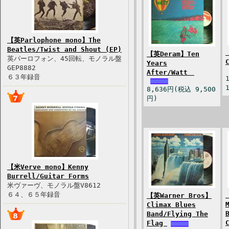
【英Parlophone mono】The
Beatles/Twist and Shout (EP)
【英Deram】Ten
英パーロフォン、45回転、モノラル盤
Years
GEP8882
After/Watt
６３年録音
8,636円(税込 9,500
円)
【米Verve mono】Kenny
Burrell/Guitar Forms
米ヴァーヴ、モノラル盤V8612
６４、６５年録音
【英Warner Bros】
Climax Blues
Band/Flying The
Flag