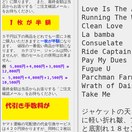
ど）に限ります。 また、最終金額は当
店からお送りする「ご注文確認メール」
Love Is The 
をお待ちください。
Running The 
Clean Love
La bamba
５千円以下の商品をどれでも一度に３枚
ご購入いただきますと
一枚が半額
になり
Consuelate
ます。 値段の一番低い商品が半額にな
Ride Captain
ります。 カテゴリー、ジャンルは問い
ませんが、他のセールとの併用は出来ま
Pay My Dues
せん。
例
5,000円＋4,000円＋3,000円 =
Fugue U
12,000円
Parchman Far
→ 5,000円＋4,000円＋1,500円 =
10,500円
Wrath of Dai
最終金額は当店からお送りする「ご注文
Take Me
確認メール」をお待ちください。
ジャケットの天
に軽い折れ皺、
ヤマト運輸の宅配便の代金引換サービス
と底割れ１８セ
は４２０円掛かりますが、同時に２枚以