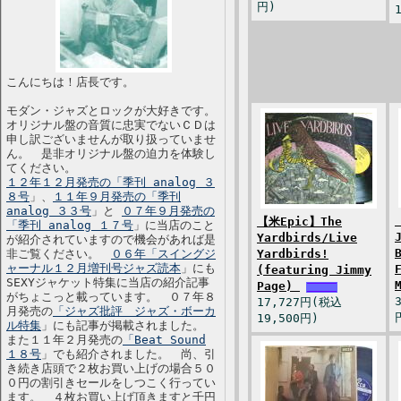
円)
こんにちは！店長です。
モダン・ジャズとロックが大好きです。
オリジナル盤の音質に忠実でないＣＤは
申し訳ございませんが取り扱っていませ
ん。 是非オリジナル盤の迫力を体験し
てください。
１２年１２月発売の「季刊 analog ３
８号
」、
１１年９月発売の「季刊
analog ３３号
」と
０７年９月発売の
【米Epic】The
「季刊 analog １７号
」に当店のこと
Yardbirds/Live
が紹介されていますので機会があれば是
非ご覧ください。
０６年「スイングジ
Yardbirds!
ャーナル１２月増刊号ジャズ読本
」にも
(featuring Jimmy
SEXYジャケット特集に当店の紹介記事
Page)
がちょこっと載っています。 ０７年８
17,727円(税込
月発売の
「ジャズ批評 ジャズ・ボーカ
19,500円)
ル特集
」にも記事が掲載されました。
また１１年２月発売の
「Beat Sound
１８号
」でも紹介されました。 尚、引
き続き店頭で２枚お買い上げの場合５０
０円の割引きセールをしつこく行ってい
ます。 ４枚お買い上げ頂きますと千円