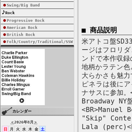
Swing/Big Band
Rock
Progressive Rock
American Rock
■ 商品説明
British Rock
米アトコ盤SD33
Folk/Country/Traditional/SSW
ージはフロリダ
ンドで本作収録の 
地柄かラテン色
大らかさも魅力
ピネラは後にア
ナサスに参加。<
Broadway NY
<BR>Manuel B
カレンダー
"Skip" Conte
＜
2026年8月
＞
Lala (perc)<
日
月
火
水
木
金
土