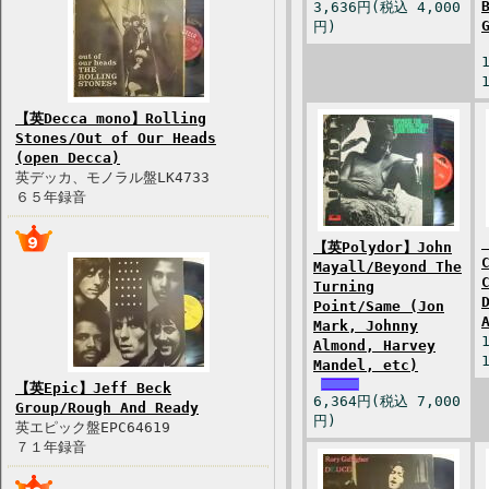
3,636円(税込 4,000
円)
【英Decca mono】Rolling
Stones/Out of Our Heads
(open Decca)
英デッカ、モノラル盤LK4733
６５年録音
【英Polydor】John
Mayall/Beyond The
Turning
Point/Same (Jon
Mark, Johnny
Almond, Harvey
Mandel, etc)
【英Epic】Jeff Beck
6,364円(税込 7,000
Group/Rough And Ready
円)
英エピック盤EPC64619
７１年録音