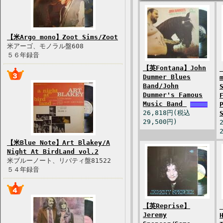
【米Argo mono】Zoot Sims/Zoot
米アーゴ、モノラル盤608
５６年録音
【英Fontana】John
Dummer Blues
Band/John
Dummer's Famous
Music Band
26,818円(税込
29,500円)
【米Blue Note】Art Blakey/A
Night At BirdLand vol.2
米ブルーノート、リバティ盤81522
５４年録音
【英Reprise】
Jeremy