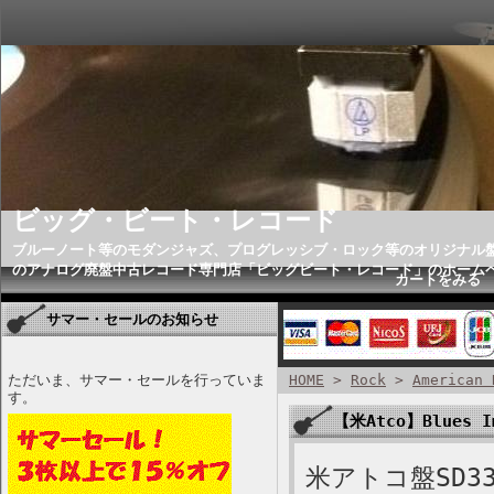
ビッグ・ビート・レコード
ブルーノート等のモダンジャズ、プログレッシブ・ロック等のオリジナル
のアナログ廃盤中古レコード専門店「ビッグビート・レコード」のホーム
カートをみる
サマー・セールのお知らせ
ただいま、サマー・セールを行っていま
HOME
>
Rock
>
American 
す。
【米Atco】Blues I
米アトコ盤SD33