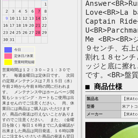
Answer<BR>Ru
1
Love<BR>La b
2
3
4
5
6
7
8
9
10
11
12
13
14
15
Captain Ride
16
17
18
19
20
21
22
U<BR>Parchma
23
24
25
26
27
28
29
Me <BR><
30
31
９センチ、右上
今日
割れ１８センチ
定休日/休業
営業時間短縮
ッジと底に擦れ
営業時間は１２：３０～２１：３０で
です。<BR>
す。 毎週金曜日は定休日です。 次回
の定期メンテナンスは７月１５日（水）
■ 商品仕様
午前２時から午前８時の間に行われま
す。 メンテナンス中はホームページ閲
覧もショッピング・カートもご使用は出
製品名
【米Atco
来ませんのでご注意ください。 尚、休
型番
米アトコ盤
業日には商品はご購入はいただけます
が、商品の発送は行えないことがありま
メーカー
【米Atco
すのでご注意ください。 また、（金曜
日を除く）毎日１６時までに入金確認が
出来ました商品は同日発送、１６時以降
にご注文をいただいた商品の発送も翌日