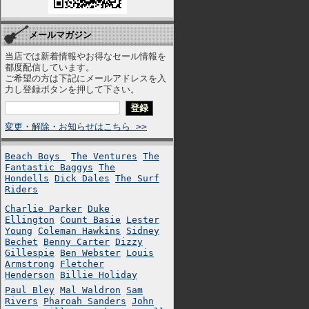
メールマガジン
当店では新着情報やお得なセール情報を
都度配信しています。
ご希望の方は下記にメールアドレスを入
力し登録ボタンを押して下さい。
変更・解除・お知らせはこちら >>
Beach Boys
The Ventures
The
Fantastic Baggys
The
Hondells
Dick Dales
The Surf
Riders
Charlie Parker
Duke
Ellington
Count Basie
Lester
Young
Coleman Hawkins
Sidney
Bechet
Benny Carter
Dizzy
Gillespie
Ben Webster
Louis
Armstrong
Fletcher
Henderson
Billie Holiday
Paul Bley
Mal Waldron
Sam
Rivers
Pharoah Sanders
John