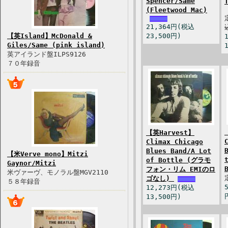
Spencer/Same
(Fleetwood Mac)
21,364円(税込
【英Island】McDonald &
23,500円)
Giles/Same (pink island)
英アイランド盤ILPS9126
７０年録音
【英Harvest】
Climax Chicago
Blues Band/A Lot
【米Verve mono】Mitzi
of Bottle (グラモ
Gaynor/Mitzi
フォン・リム EMIのロ
米ヴァーヴ、モノラル盤MGV2110
ゴなし)
５８年録音
12,273円(税込
13,500円)