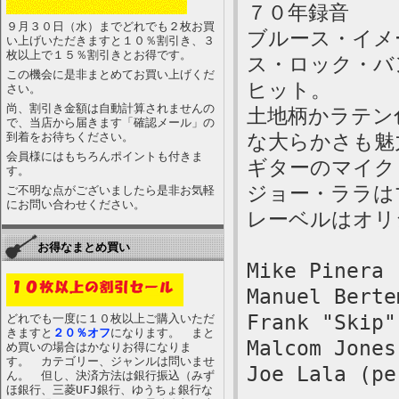
７０年録音
９月３０日（水）までどれでも２枚お買
ブルース・イメ
い上げいただきますと１０％割引き、３
枚以上で１５％割引きとお得です。
ス・ロック・バンド
この機会に是非まとめてお買い上げくだ
ヒット。
さい。
尚、割引き金額は自動計算されませんの
土地柄かラテン
で、当店から届きます「確認メール」の
到着をお待ちください。
な大らかさも魅
会員様にはもちろんポイントも付きま
ギターのマイク
す。
ジョー・ララは
ご不明な点がございましたら是非お気軽
にお問い合わせください。
レーベルはオリジナ
お得なまとめ買い
Mike Pinera 
Manuel Berte
Frank "Skip"
どれでも一度に１０枚以上ご購入いただ
きますと
２０％オフ
になります。 まと
Malcom Jones
め買いの場合はかなりお得になりま
す。 カテゴリー、ジャンルは問いませ
Joe Lala (pe
ん。 但し、決済方法は銀行振込（みず
ほ銀行、三菱UFJ銀行、ゆうちょ銀行な