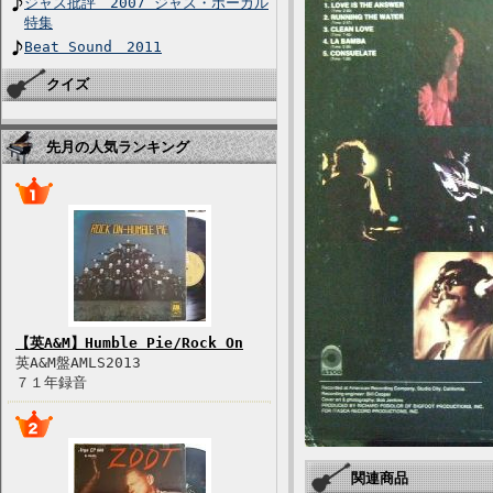
ジャズ批評 2007 ジャズ・ボーカル
特集
Beat Sound 2011
クイズ
先月の人気ランキング
【英A&M】Humble Pie/Rock On
英A&M盤AMLS2013
７１年録音
関連商品