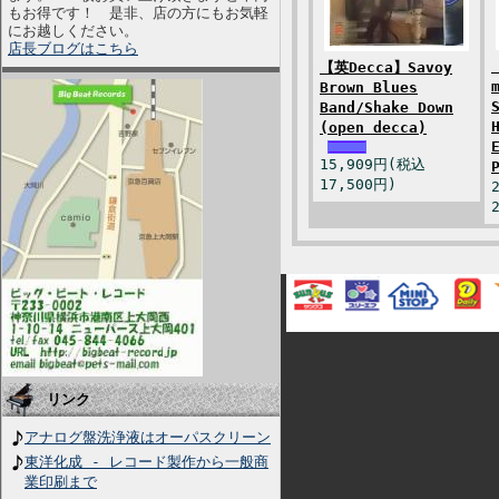
もお得です！ 是非、店の方にもお気軽
にお越しください。
店長ブログはこちら
【英Decca】Savoy
Brown Blues
Band/Shake Down
(open decca)
15,909円(税込
17,500円)
リンク
アナログ盤洗浄液はオーパスクリーン
東洋化成 - レコード製作から一般商
業印刷まで