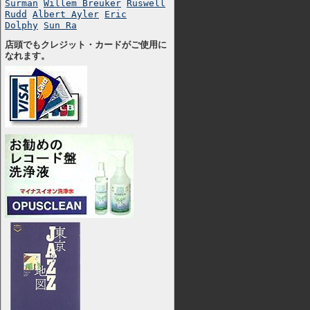
Surman
Willem Breuker
Ruswell
Rudd
Albert Ayler
Eric
Dolphy
Sun Ra
店頭でもクレジット・カードがご使用に
なれます。