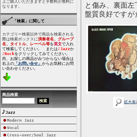
上ご購入いただきますと手数料が無料に
と傷み、裏面左
なります。
盤質良好ですが
「検索」に関して
カテゴリー検索以外で商品を検索される
際は検索ボックスに
演奏者名、グループ
名、タイトル、レーベル等
を
英文
で入れ
て検索してください。 または
♪Jazz
か
♪Rock
をクリックしてみてください。
尚、お探しの商品がみつからない場合は
右上の
「お問い合せ」
からお気軽にお問
い合わせください。
商品検索
拡大表
Jazz
Modern Jazz
Vocal
Cross-over/Soul Jazz