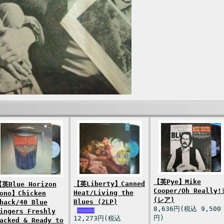
【英Pye】Mike
【英Liberty】Canned
英Blue Horizon
Cooper/Oh Really!
Heat/Living the
ono】Chicken
(レア)
Blues (2LP)
hack/40 Blue
8,636円(税込 9,500
ingers Freshly
円)
12,273円(税込
acked & Ready to