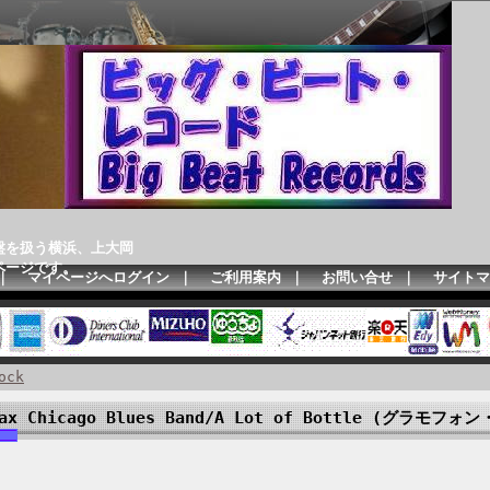
盤を扱う横浜、上大岡
ページです。
｜
マイページへログイン
｜
ご利用案内
｜
お問い合せ
｜
サイトマ
ock
ax Chicago Blues Band/A Lot of Bottle (グラモフォ