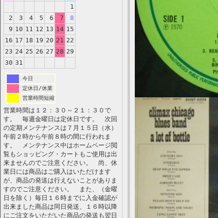
1
2
3
4
5
6
7
8
9
10
11
12
13
14
15
16
17
18
19
20
21
22
23
24
25
26
27
28
29
30
31
今日
定休日/休業
営業時間短縮
営業時間は１２：３０～２１：３０で
す。 毎週金曜日は定休日です。 次回
の定期メンテナンスは７月１５日（水）
午前２時から午前８時の間に行われま
す。 メンテナンス中はホームページ閲
覧もショッピング・カートもご使用は出
来ませんのでご注意ください。 尚、休
業日には商品はご購入はいただけます
が、商品の発送は行えないことがありま
すのでご注意ください。 また、（金曜
日を除く）毎日１６時までに入金確認が
出来ました商品は同日発送、１６時以降
にご注文をいただいた商品の発送も翌日