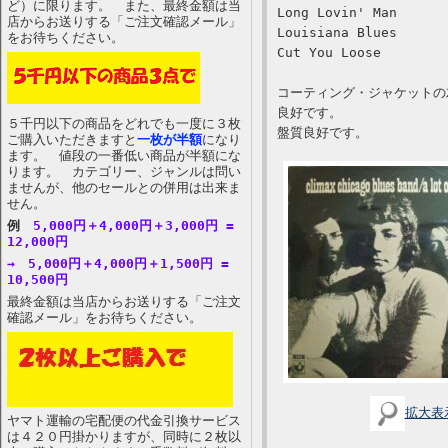
ど）に限ります。 また、最終金額は当
Long Lovin' Man
店からお送りする「ご注文確認メール」
Louisiana Blues
をお待ちください。
Cut You Loose
コーティング・ジャケットの
良好です。
５千円以下の商品をどれでも一度に３枚
盤質良好です。
ご購入いただきますと
一枚が半額
になり
ます。 値段の一番低い商品が半額にな
ります。 カテゴリー、ジャンルは問い
ませんが、他のセールとの併用は出来ま
せん。
例
5,000円＋4,000円＋3,000円 =
12,000円
→ 5,000円＋4,000円＋1,500円 =
10,500円
最終金額は当店からお送りする「ご注文
確認メール」をお待ちください。
拡大表
ヤマト運輸の宅配便の代金引換サービス
は４２０円掛かりますが、同時に２枚以