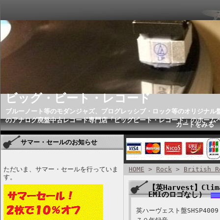
ビッグ・ビート・レコード
ブルーノート等のモダンジャズ、プログレッシブ・ロック等のオリジナル
のアナログ廃盤中古レコード専門店「ビッグビート・レコード」のホーム
カートをみる
サマー・セールのお知らせ
ただいま、サマー・セールを行っていま
HOME
>
Rock
>
British R
す。
【英Harvest】Clim
EMIのロゴなし)
英ハーヴェスト盤SHSP4009