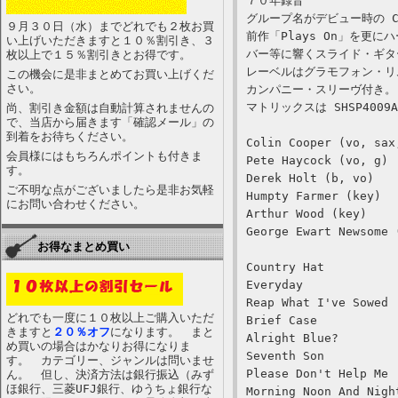
７０年録音
グループ名がデビュー時の Cli
９月３０日（水）までどれでも２枚お買
前作「Plays On」を
い上げいただきますと１０％割引き、３
バー等に響くスライド・ギタ
枚以上で１５％割引きとお得です。
レーベルはグラモフォン・リ
この機会に是非まとめてお買い上げくだ
さい。
カンパニー・スリーヴ付き。
マトリックスは SHSP4009
尚、割引き金額は自動計算されませんの
で、当店から届きます「確認メール」の
到着をお待ちください。
Colin Cooper (vo, sax
会員様にはもちろんポイントも付きま
Pete Haycock (vo, g)
す。
Derek Holt (b, vo)
ご不明な点がございましたら是非お気軽
Humpty Farmer (key)
にお問い合わせください。
Arthur Wood (key)
George Ewart Newsome 
お得なまとめ買い
Country Hat
Everyday
Reap What I've Sowed
どれでも一度に１０枚以上ご購入いただ
Brief Case
きますと
２０％オフ
になります。 まと
Alright Blue?
め買いの場合はかなりお得になりま
Seventh Son
す。 カテゴリー、ジャンルは問いませ
Please Don't Help Me
ん。 但し、決済方法は銀行振込（みず
ほ銀行、三菱UFJ銀行、ゆうちょ銀行な
Morning Noon And Nigh