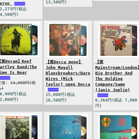
13,500円)
Serve
22,273円(税込
4,500円)
【英Deram】Keef
【英Decca mono】
【英
artley Band/The
John Mayall
Mainstream/London
ime Is Near
Bluesbreakers/Bare
Big Brother And
Wires (Mick
The Holding
定価:
14,000円(税
Taylor) open Decca
Company/Same
込)
(Janis Joplin)
10,909円(税込
15,000円(税込
2,000円)
16,500円)
6,364円(税込 7,000
円)