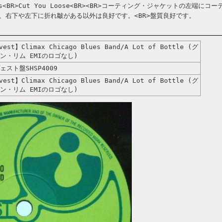
lues<BR>Cut You Loose<BR><BR>コーティング・ジャケットの左端にコー
、右下や左下に折れ皺がある以外は良好です。<BR>盤質良好です。
est】Climax Chicago Blues Band/A Lot of Bottle (グ
ン・リム EMIのロゴなし)
ェスト盤SHSP4009
est】Climax Chicago Blues Band/A Lot of Bottle (グ
ン・リム EMIのロゴなし)