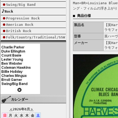
Man<BR>Louisiana B
Swing/Big Band
ング・フィルムの浮き上がり
Rock
■ 商品仕様
Progressive Rock
American Rock
製品名
【英Harv
ラモフォ
British Rock
型番
英ハーヴ
Folk/Country/Traditional/SSW
メーカー
【英Harv
ラモフォ
カレンダー
＜
2026年8月
＞
日
月
火
水
木
金
土