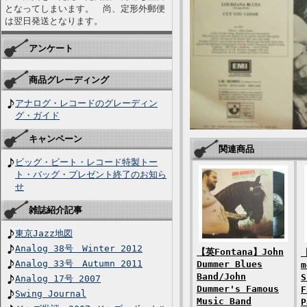
となってしまいます。 尚、定形外郵便
は翌日発送となります。
アンケート
商品グレーディング
アナログ・レコードのグレーディン
グ・ガイド
キャンペーン
関連商品
ビッグ・ビート・レコード特製トー
ト・バッグ・プレゼント終了のお知ら
せ
雑誌紹介記事
東京Jazz地図
Analog 38号 Winter 2012
【英Fontana】John
【
Analog 33号 Autumn 2011
Dummer Blues
m
Band/John
S
Analog 17号 2007
Dummer's Famous
F
Swing Journal
Music Band
P