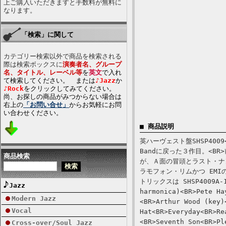
上ご購入いただきますと手数料が無料に
なります。
「検索」に関して
カテゴリー検索以外で商品を検索される
際は検索ボックスに
演奏者名、グループ
名、タイトル、レーベル等
を
英文
で入れ
て検索してください。 または
♪Jazz
か
♪Rock
をクリックしてみてください。
尚、お探しの商品がみつからない場合は
右上の
「お問い合せ」
からお気軽にお問
い合わせください。
■ 商品説明
英ハーヴェスト盤SHSP4009<
Bandに戻った３作目。<B
商品検索
が、Ａ面の冒頭とラスト・ナ
ラモフォン・リムかつ EMI
トリックスは SHSP4009A-1
Jazz
harmonica)<BR>Pete Ha
Modern Jazz
<BR>Arthur Wood (key)
Vocal
Hat<BR>Everyday<BR>Re
<BR>Seventh Son<BR>Pl
Cross-over/Soul Jazz