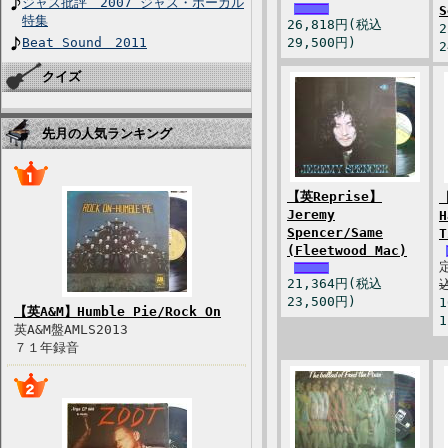
ジャズ批評 2007 ジャズ・ボーカル
特集
26,818円(税込
Beat Sound 2011
29,500円)
2
クイズ
先月の人気ランキング
【英Reprise】
Jeremy
H
Spencer/Same
T
(Fleetwood Mac)
21,364円(税込
23,500円)
【英A&M】Humble Pie/Rock On
1
英A&M盤AMLS2013
７１年録音