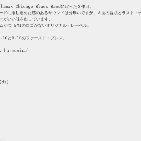
max Chicago Blues Bandに戻った３作目。
更にハードに推し進めた感のあるサウンドは分厚いですが、Ａ面の冒頭とラスト・
ーがいい味を出しています。
ムかつ EMIのロゴがないオリジナル・レーベル。
A-1GとB-1Gのファースト・プレス。
, harmonica)
(ds)
t