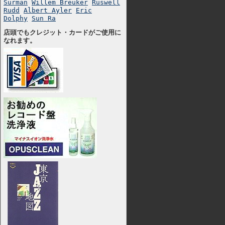
Surman
Willem Breuker
Ruswell
Rudd
Albert Ayler
Eric
Dolphy
Sun Ra
店頭でもクレジット・カードがご使用に
なれます。