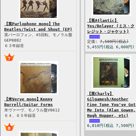
【英Atlantic】
【英Parlophone mono】The
Yes/Relayer (ミス・ク
Beatles/Twist and Shout (EP)
レジット・ジャケット)
英パーロフォン、45回転、モノラル盤
GEP8882
定価:
7,500円(税込)
６３年録音
5,455円(税込 6,000円)
【英Charly】
【米Verve mono】Kenny
Gilgamesh/Another
Burrell/Guitar Forms
Fine Tune You've Got
米ヴァーヴ、モノラル盤V8612
Me Into (Alan Gowen,
６４、６５年録音
Hugh Hopper, etc)
6,818円(税込 7,500円)