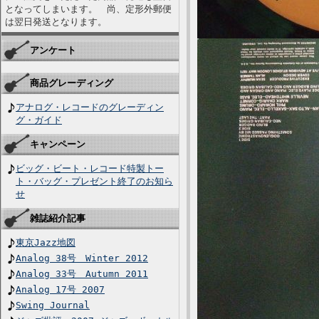
となってしまいます。 尚、定形外郵便
は翌日発送となります。
アンケート
商品グレーディング
アナログ・レコードのグレーディン
グ・ガイド
キャンペーン
ビッグ・ビート・レコード特製トー
ト・バッグ・プレゼント終了のお知ら
せ
雑誌紹介記事
東京Jazz地図
Analog 38号 Winter 2012
Analog 33号 Autumn 2011
Analog 17号 2007
Swing Journal