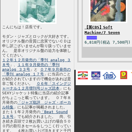
こんにちは！店長です。
【英CBS】Soft
Machine/7 Seven
モダン・ジャズとロックが大好きです。
オリジナル盤の音質に忠実でないＣＤは
6,818円(税込 7,500円)
申し訳ございませんが取り扱っていませ
ん。 是非オリジナル盤の迫力を体験し
てください。
１２年１２月発売の「季刊 analog ３
８号
」、
１１年９月発売の「季刊
analog ３３号
」と
０７年９月発売の
「季刊 analog １７号
」に当店のこと
が紹介されていますので機会があれば是
非ご覧ください。
０６年「スイングジ
ャーナル１２月増刊号ジャズ読本
」にも
SEXYジャケット特集に当店の紹介記事
がちょこっと載っています。 ０７年８
月発売の
「ジャズ批評 ジャズ・ボーカ
ル特集
」にも記事が掲載されました。
また１１年２月発売の
「Beat Sound
１８号
」でも紹介されました。 尚、引
き続き店頭で２枚お買い上げの場合５０
０円の割引きセールをしつこく行ってい
ます。 ４枚お買い上げ頂きますと千円