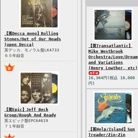
【英Decca mono】Rolling
Stones/Out of Our Heads
(open Decca)
【英Transatlantic】
英デッカ、モノラル盤LK4733
Mike Westbrook
６５年録音
Orchestra/Love/Dream
and Variations
(Henry Lowther, etc)
16,364円(税込 18,000
円)
【英Epic】Jeff Beck
Group/Rough And Ready
英エピック盤EPC64619
７１年録音
【英Help/Island】Sun
Treader/Zin-Zin