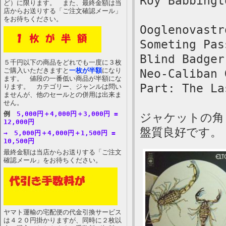
Roy Babbingt
ど）に限ります。 また、最終金額は当
店からお送りする「ご注文確認メール」
をお待ちください。
Ooglenovastr
Someting Pas
Blind Badger
５千円以下の商品をどれでも一度に３枚
ご購入いただきますと
一枚が半額
になり
Neo-Caliban 
ます。 値段の一番低い商品が半額にな
Part: The La
ります。 カテゴリー、ジャンルは問い
ませんが、他のセールとの併用は出来ま
せん。
例
5,000円＋4,000円＋3,000円 =
ジャケットの角
12,000円
盤質良好です。
→ 5,000円＋4,000円＋1,500円 =
10,500円
最終金額は当店からお送りする「ご注文
確認メール」をお待ちください。
ヤマト運輸の宅配便の代金引換サービス
は４２０円掛かりますが、同時に２枚以