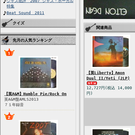
ジャズ批評 2007 ジャズ・ボーカル
特集
Beat Sound 2011
クイズ
関連商品
先月の人気ランキング
【英Liberty】Amon
Duul II/Yeti (2LP)
12,727円(税込 14,000
円)
【英A&M】Humble Pie/Rock On
英A&M盤AMLS2013
７１年録音