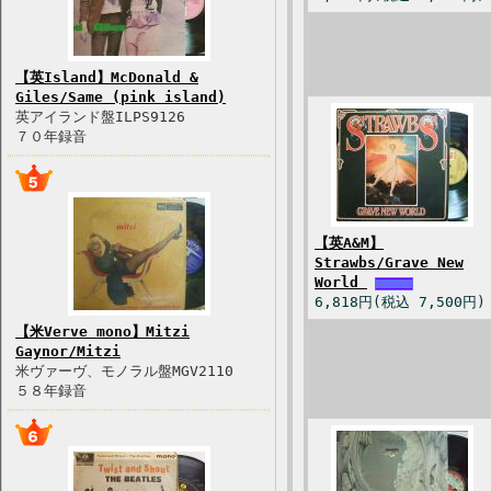
【英Island】McDonald &
Giles/Same (pink island)
英アイランド盤ILPS9126
７０年録音
【英A&M】
Strawbs/Grave New
World
6,818円(税込 7,500円)
【米Verve mono】Mitzi
Gaynor/Mitzi
米ヴァーヴ、モノラル盤MGV2110
５８年録音