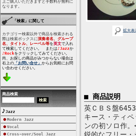
上ご購入いただきますと手数料が無料に
なります。
「検索」に関して
拡大表
カテゴリー検索以外で商品を検索される
際は検索ボックスに
演奏者名、グループ
名、タイトル、レーベル等
を
英文
で入れ
て検索してください。 または
♪Jazz
か
♪Rock
をクリックしてみてください。
尚、お探しの商品がみつからない場合は
右上の
「お問い合せ」
からお気軽にお問
い合わせください。
商品検索
■ 商品説明
英ＣＢＳ盤645
Jazz
キース・ティペ
Modern Jazz
ンの初ソロ作。
Vocal
鋭的なフリー・
Cross-over/Soul Jazz