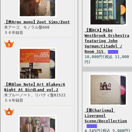
【米Argo mono】Zoot Sims/Zoot
米アーゴ、モノラル盤608
【英RCA】Mike
５６年録音
Westbrook Orchestra
featuring John
Surman/Citadel /
Room 315
10,000円(税込 11,000
円)
【米Blue Note】Art Blakey/A
Night At BirdLand vol.2
米ブルーノート、リバティ盤81522
５４年録音
【英Charisma】
Liverpool
Scene/Recollection
4,545円(税込 5,000円)