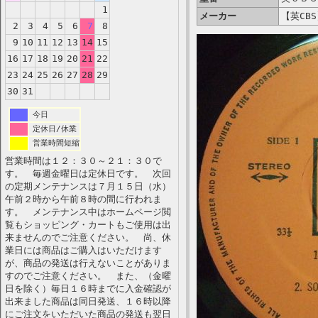
1
メーカー
【英CBS
2
3
4
5
6
7
8
9
10
11
12
13
14
15
16
17
18
19
20
21
22
23
24
25
26
27
28
29
30
31
今日
定休日/休業
営業時間短縮
営業時間は１２：３０～２１：３０で
す。 毎週金曜日は定休日です。 次回
の定期メンテナンスは７月１５日（水）
午前２時から午前８時の間に行われま
す。 メンテナンス中はホームページ閲
覧もショッピング・カートもご使用は出
来ませんのでご注意ください。 尚、休
業日には商品はご購入はいただけます
が、商品の発送は行えないことがありま
すのでご注意ください。 また、（金曜
日を除く）毎日１６時までに入金確認が
出来ました商品は同日発送、１６時以降
にご注文をいただいた商品の発送も翌日