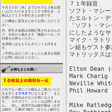
７１年録音
９月３０日（水）までどれでも２枚お買
ソフト・マシー
い上げいただきますと１０％割引き、３
枚以上で１５％割引きとお得です。
たエルトン・デ
この機会に是非まとめてお買い上げくだ
「ソフト・マシ
さい。
尚、割引き金額は自動計算されませんの
にしたようなサ
で、当店から届きます「確認メール」の
到着をお待ちください。
マイク・ラトリ
会員様にはもちろんポイントも付きま
ン組もゲスト参
す。
マトリックスはS
ご不明な点がございましたら是非お気軽
にお問い合わせください。
Elton Dean (
お得なまとめ買い
Mark Charig 
Neville Whit
Phil Howard 
どれでも一度に１０枚以上ご購入いただ
きますと
２０％オフ
になります。 まと
め買いの場合はかなりお得になりま
す。 カテゴリー、ジャンルは問いませ
Mike Ratledg
ん。 但し、決済方法は銀行振込（みず
ほ銀行、三菱UFJ銀行、ゆうちょ銀行な