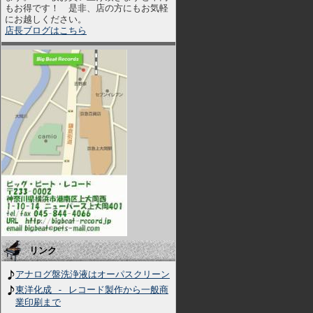
もお得です！ 是非、店の方にもお気軽
にお越しください。
店長ブログはこちら
リンク
アナログ盤洗浄液はオーパスクリーン
東洋化成 - レコード製作から一般商
業印刷まで