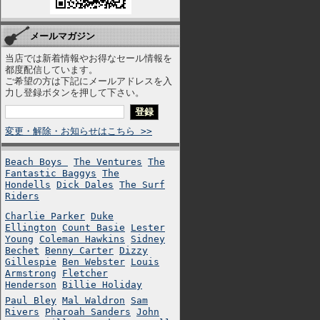
メールマガジン
当店では新着情報やお得なセール情報を
都度配信しています。
ご希望の方は下記にメールアドレスを入
力し登録ボタンを押して下さい。
変更・解除・お知らせはこちら >>
Beach Boys
The Ventures
The
Fantastic Baggys
The
Hondells
Dick Dales
The Surf
Riders
Charlie Parker
Duke
Ellington
Count Basie
Lester
Young
Coleman Hawkins
Sidney
Bechet
Benny Carter
Dizzy
Gillespie
Ben Webster
Louis
Armstrong
Fletcher
Henderson
Billie Holiday
Paul Bley
Mal Waldron
Sam
Rivers
Pharoah Sanders
John