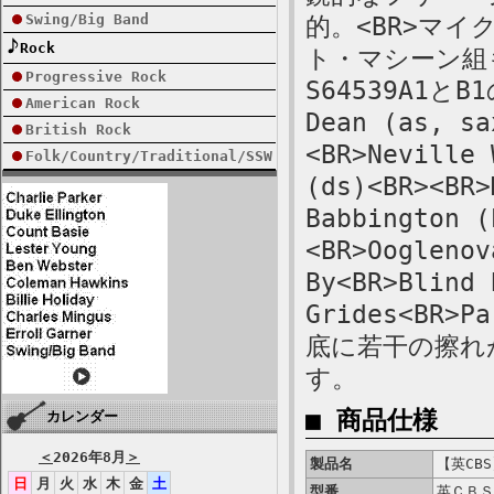
Swing/Big Band
的。<BR>マ
Rock
ト・マシーン組
Progressive Rock
S64539A1と
American Rock
Dean (as, sa
British Rock
<BR>Neville 
Folk/Country/Traditional/SSW
(ds)<BR><BR>
Babbington (
<BR>Ooglenov
By<BR>Blind 
Grides<BR>
底に若干の擦れ
す。
■ 商品仕様
カレンダー
＜
2026年8月
＞
製品名
【英CBS
日
月
火
水
木
金
土
型番
英ＣＢＳ