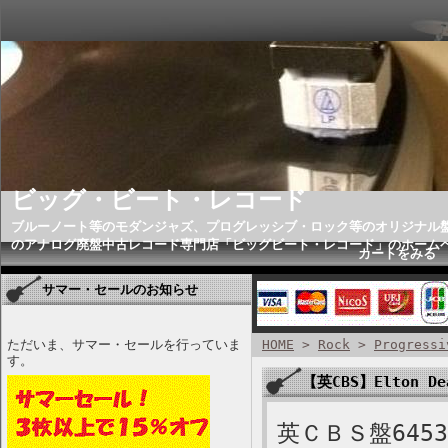
ビッグ・ビート・レコード
ブルーノート等のモダンジャズ、プログレッシブ・ロック等のオリジナル
のアナログ廃盤中古レコード専門店「ビッグビート・レコード」のホーム
カートをみる
サマー・セールのお知らせ
ただいま、サマー・セールを行っていま
HOME
>
Rock
>
Progressi
す。
【英CBS】Elton De
英ＣＢＳ盤6453