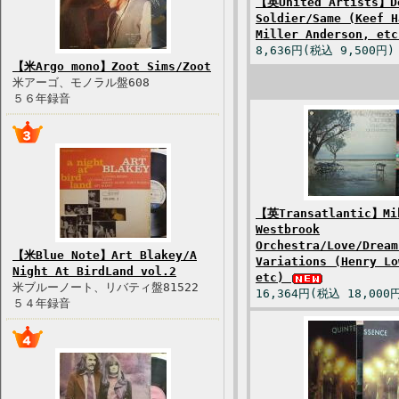
【英United Artists】D
Soldier/Same (Keef H
Miller Anderson, et
8,636円(税込 9,500円)
【米Argo mono】Zoot Sims/Zoot
米アーゴ、モノラル盤608
５６年録音
【英Transatlantic】Mi
Westbrook
Orchestra/Love/Dream
【米Blue Note】Art Blakey/A
Variations (Henry Lo
Night At BirdLand vol.2
etc)
米ブルーノート、リバティ盤81522
16,364円(税込 18,000
５４年録音