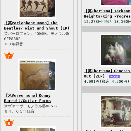
【英Charisma】Jackson
Heights/King Progre
12,273円(税込 13,500
【英Parlophone mono】The
Beatles/Twist and Shout (EP)
英パーロフォン、45回転、モノラル盤
GEP8882
６３年録音
【英Charisma】Genesis
Out (2LP)
4,091円(税込 4,500円)
【米Verve mono】Kenny
Burrell/Guitar Forms
米ヴァーヴ、モノラル盤V8612
６４、６５年録音