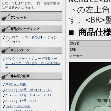
となってしまいます。 尚、定形外郵便
トの左上角
は翌日発送となります。
す。<BR
アンケート
商品グレーディング
■ 商品仕
アナログ・レコードのグレーディン
グ・ガイド
製品名
型番
キャンペーン
メーカー
ビッグ・ビート・レコード特製トー
ト・バッグ・プレゼント終了のお知ら
せ
雑誌紹介記事
東京Jazz地図
Analog 38号 Winter 2012
Analog 33号 Autumn 2011
Analog 17号 2007
Swing Journal