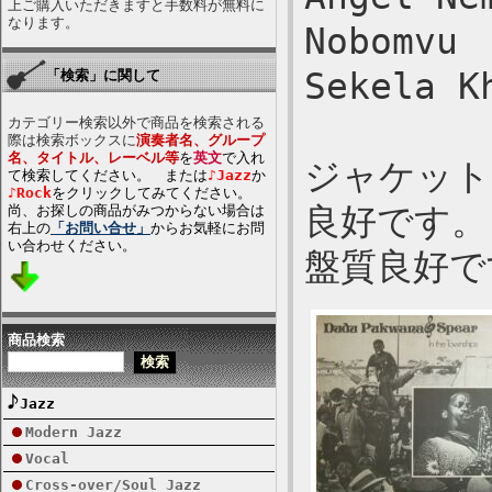
上ご購入いただきますと手数料が無料に
なります。
Nobomvu
Sekela K
「検索」に関して
カテゴリー検索以外で商品を検索される
際は検索ボックスに
演奏者名、グループ
名、タイトル、レーベル等
を
英文
で入れ
ジャケット
て検索してください。 または
♪Jazz
か
♪Rock
をクリックしてみてください。
良好です。
尚、お探しの商品がみつからない場合は
右上の
「お問い合せ」
からお気軽にお問
い合わせください。
盤質良好で
商品検索
Jazz
Modern Jazz
Vocal
Cross-over/Soul Jazz