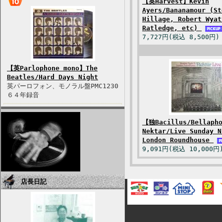
【英Harvest】Kevin
Ayers/Bananamour (St
Hillage, Robert Wyat
Ratledge, etc)
7,727円(税込 8,500円)
【英Parlophone mono】The
Beatles/Hard Days Night
英パーロフォン、モノラル盤PMC1230
６４年録音
【独Bacillus/Bellaph
Nektar/Live Sunday N
London Roundhouse
9,091円(税込 10,000円
店長日記