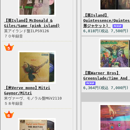
【英Island】
【英Island】McDonald &
Quintessence/Quinte
Giles/Same (pink island)
形ジャケット)
英アイランド盤ILPS9126
6,818円(税込 7,500円)
７０年録音
【英Warner Bros】
Greenslade/Time And 
【米Verve mono】Mitzi
6,364円(税込 7,000円)
Gaynor/Mitzi
米ヴァーヴ、モノラル盤MGV2110
５８年録音