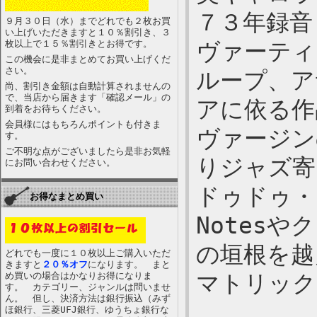
７３年録音
９月３０日（水）までどれでも２枚お買
い上げいただきますと１０％割引き、３
枚以上で１５％割引きとお得です。
ヴァーティ
この機会に是非まとめてお買い上げくだ
さい。
ループ、ア
尚、割引き金額は自動計算されませんの
で、当店から届きます「確認メール」の
アに依る作
到着をお待ちください。
会員様にはもちろんポイントも付きま
ヴァージン
す。
ご不明な点がございましたら是非お気軽
りジャズ寄
にお問い合わせください。
ドゥドゥ・
お得なまとめ買い
Notes
の垣根を越
どれでも一度に１０枚以上ご購入いただ
きますと
２０％オフ
になります。 まと
め買いの場合はかなりお得になりま
マトリックス
す。 カテゴリー、ジャンルは問いませ
ん。 但し、決済方法は銀行振込（みず
ほ銀行、三菱UFJ銀行、ゆうちょ銀行な