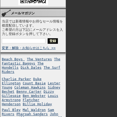
メールマガジン
当店では新着情報やお得なセール情報を
都度配信しています。
ご希望の方は下記にメールアドレスを入
力し登録ボタンを押して下さい。
変更・解除・お知らせはこちら >>
Beach Boys
The Ventures
The
Fantastic Baggys
The
Hondells
Dick Dales
The Surf
Riders
Charlie Parker
Duke
Ellington
Count Basie
Lester
Young
Coleman Hawkins
Sidney
Bechet
Benny Carter
Dizzy
Gillespie
Ben Webster
Louis
Armstrong
Fletcher
Henderson
Billie Holiday
Paul Bley
Mal Waldron
Sam
Rivers
Pharoah Sanders
John