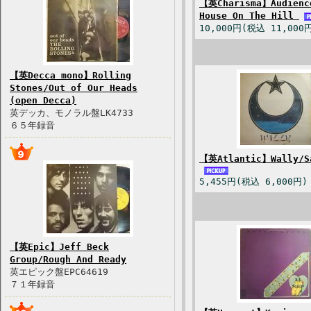
【英Charisma】Audienc
House On The Hill
10,000円(税込 11,000
【英Decca mono】Rolling
Stones/Out of Our Heads
(open Decca)
英デッカ、モノラル盤LK4733
６５年録音
【英Atlantic】Wally/S
5,455円(税込 6,000円)
【英Epic】Jeff Beck
Group/Rough And Ready
英エピック盤EPC64619
７１年録音