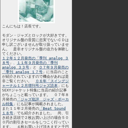
こんにちは！店長です。
モダン・ジャズとロックが大好きです。
オリジナル盤の音質に忠実でないＣＤは
申し訳ございませんが取り扱っていませ
ん。 是非オリジナル盤の迫力を体験し
てください。
１２年１２月発売の「季刊 analog ３
８号
」、
１１年９月発売の「季刊
analog ３３号
」と
０７年９月発売の
「季刊 analog １７号
」に当店のこと
が紹介されていますので機会があれば是
非ご覧ください。
０６年「スイングジ
ャーナル１２月増刊号ジャズ読本
」にも
SEXYジャケット特集に当店の紹介記事
がちょこっと載っています。 ０７年８
月発売の
「ジャズ批評 ジャズ・ボーカ
ル特集
」にも記事が掲載されました。
また１１年２月発売の
「Beat Sound
１８号
」でも紹介されました。 尚、引
き続き店頭で２枚お買い上げの場合５０
０円の割引きセールをしつこく行ってい
ます。 ４枚お買い上げ頂きますと千円