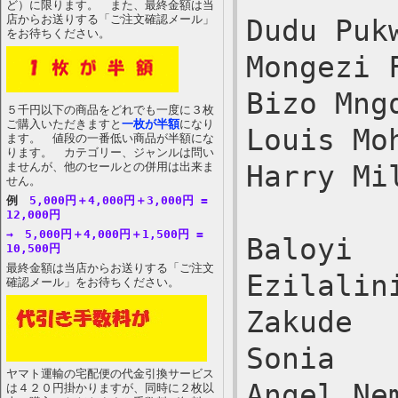
ど）に限ります。 また、最終金額は当
店からお送りする「ご注文確認メール」
Dudu Puk
をお待ちください。
Mongezi 
Bizo Mng
５千円以下の商品をどれでも一度に３枚
ご購入いただきますと
一枚が半額
になり
Louis Mo
ます。 値段の一番低い商品が半額にな
ります。 カテゴリー、ジャンルは問い
ませんが、他のセールとの併用は出来ま
Harry Mi
せん。
例
5,000円＋4,000円＋3,000円 =
12,000円
→ 5,000円＋4,000円＋1,500円 =
Baloyi
10,500円
最終金額は当店からお送りする「ご注文
Ezilalin
確認メール」をお待ちください。
Zakude
Sonia
ヤマト運輸の宅配便の代金引換サービス
Angel Ne
は４２０円掛かりますが、同時に２枚以