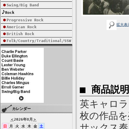
Swing/Big Band
Rock
Progressive Rock
拡大表
American Rock
British Rock
Folk/Country/Traditional/SSW
■ 商品説
英キャロラ
カレンダー
枚の作品を
＜
2026年8月
＞
サックス奏
日
月
火
水
木
金
土