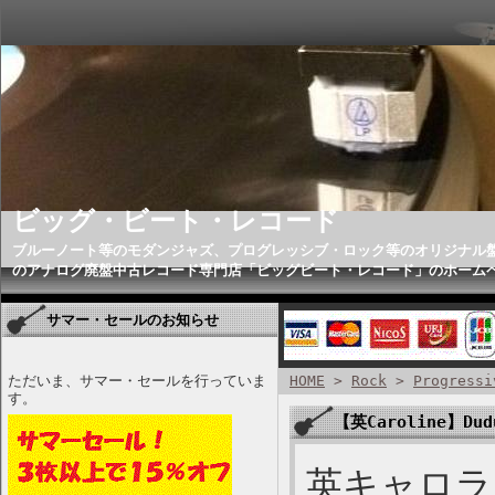
ビッグ・ビート・レコード
ブルーノート等のモダンジャズ、プログレッシブ・ロック等のオリジナル
のアナログ廃盤中古レコード専門店「ビッグビート・レコード」のホーム
サマー・セールのお知らせ
ただいま、サマー・セールを行っていま
HOME
>
Rock
>
Progressi
す。
【英Caroline】Dudu
英キャロライ