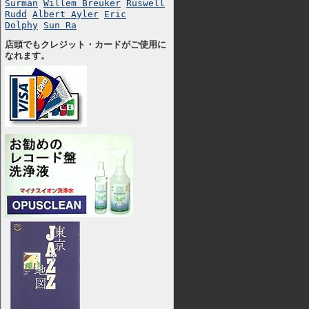
Surman
Willem Breuker
Ruswell
Rudd
Albert Ayler
Eric
Dolphy
Sun Ra
店頭でもクレジット・カードがご使用に
なれます。