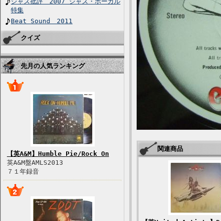
ジャズ批評 2007 ジャズ・ボーカル
特集
Beat Sound 2011
クイズ
先月の人気ランキング
関連商品
【英A&M】Humble Pie/Rock On
英A&M盤AMLS2013
７１年録音