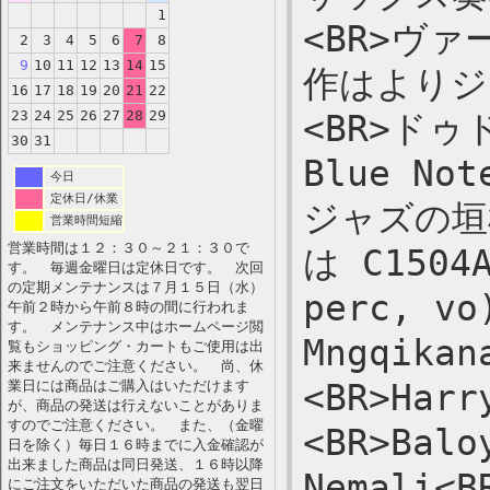
1
<BR>ヴ
2
3
4
5
6
7
8
9
10
11
12
13
14
15
作はよりジ
16
17
18
19
20
21
22
23
24
25
26
27
28
29
<BR>ド
30
31
Blue 
今日
定休日/休業
ジャズの垣
営業時間短縮
営業時間は１２：３０～２１：３０で
は C1504A
す。 毎週金曜日は定休日です。 次回
の定期メンテナンスは７月１５日（水）
perc, vo
午前２時から午前８時の間に行われま
す。 メンテナンス中はホームページ閲
Mngqikan
覧もショッピング・カートもご使用は出
来ませんのでご注意ください。 尚、休
業日には商品はご購入はいただけます
<BR>Harr
が、商品の発送は行えないことがありま
すのでご注意ください。 また、（金曜
<BR>Balo
日を除く）毎日１６時までに入金確認が
出来ました商品は同日発送、１６時以降
Nemali<B
にご注文をいただいた商品の発送も翌日