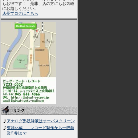
もお得です！ 是非、店の方にもお気軽
にお越しください。
店長ブログはこちら
リンク
アナログ盤洗浄液はオーパスクリーン
東洋化成 - レコード製作から一般商
業印刷まで