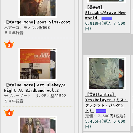
【英A&M】
Strawbs/Grave New
World
【米Argo mono】Zoot Sims/Zoot
6,818円(税込 7,500
米アーゴ、モノラル盤608
円)
５６年録音
【米Blue Note】Art Blakey/A
Night At BirdLand vol.2
【英Atlantic】
米ブルーノート、リバティ盤81522
Yes/Relayer (ミス・
５４年録音
クレジット・ジャケッ
ト)
定価:
7,500円(税込)
5,455円(税込 6,000
円)