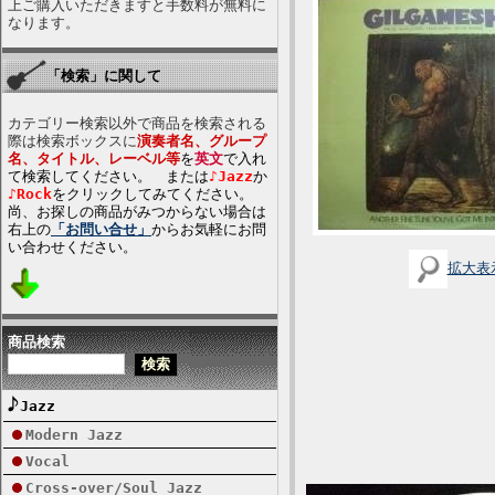
上ご購入いただきますと手数料が無料に
なります。
「検索」に関して
カテゴリー検索以外で商品を検索される
際は検索ボックスに
演奏者名、グループ
名、タイトル、レーベル等
を
英文
で入れ
て検索してください。 または
♪Jazz
か
♪Rock
をクリックしてみてください。
尚、お探しの商品がみつからない場合は
右上の
「お問い合せ」
からお気軽にお問
い合わせください。
拡大表
商品検索
Jazz
Modern Jazz
Vocal
Cross-over/Soul Jazz