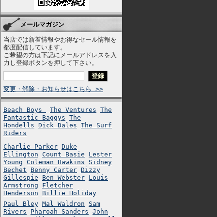
メールマガジン
当店では新着情報やお得なセール情報を
都度配信しています。
ご希望の方は下記にメールアドレスを入
力し登録ボタンを押して下さい。
変更・解除・お知らせはこちら >>
Beach Boys
The Ventures
The
Fantastic Baggys
The
Hondells
Dick Dales
The Surf
Riders
Charlie Parker
Duke
Ellington
Count Basie
Lester
Young
Coleman Hawkins
Sidney
Bechet
Benny Carter
Dizzy
Gillespie
Ben Webster
Louis
Armstrong
Fletcher
Henderson
Billie Holiday
Paul Bley
Mal Waldron
Sam
Rivers
Pharoah Sanders
John