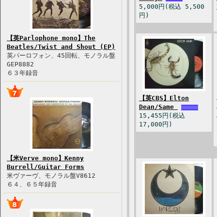
5,000円(税込 5,500
円)
【英Parlophone mono】The
Beatles/Twist and Shout (EP)
英パーロフォン、45回転、モノラル盤
GEP8882
６３年録音
【英CBS】Elton
Dean/Same
15,455円(税込
17,000円)
【米Verve mono】Kenny
Burrell/Guitar Forms
米ヴァーヴ、モノラル盤V8612
６４、６５年録音