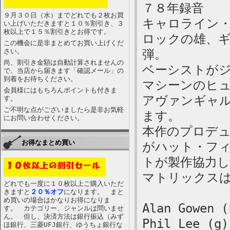
７８年録音
９月３０日（水）までどれでも２枚お買
キャロライン
い上げいただきますと１０％割引き、３
枚以上で１５％割引きとお得です。
ロックの雄、
この機会に是非まとめてお買い上げくだ
さい。
弾。
尚、割引き金額は自動計算されませんの
ベーシストが
で、当店から届きます「確認メール」の
到着をお待ちください。
マシーンのヒ
会員様にはもちろんポイントも付きま
アヴァンギャ
す。
ご不明な点がございましたら是非お気軽
ます。
にお問い合わせください。
本作のプロデ
お得なまとめ買い
がハット・フ
トが製作協力
マトリックスは手
どれでも一度に１０枚以上ご購入いただ
きますと
２０％オフ
になります。 まと
め買いの場合はかなりお得になりま
Alan Gowen (
す。 カテゴリー、ジャンルは問いませ
ん。 但し、決済方法は銀行振込（みず
Phil Lee (g)
ほ銀行、三菱UFJ銀行、ゆうちょ銀行な