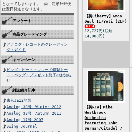
となってしまいます。 尚、定形外郵便
は翌日発送となります。
【英Liberty】Amon
アンケート
Duul II/Yeti (2LP)
12,727円(税込
商品グレーディング
14,000円)
アナログ・レコードのグレーディン
グ・ガイド
キャンペーン
ビッグ・ビート・レコード特製トー
ト・バッグ・プレゼント終了のお知ら
せ
雑誌紹介記事
東京Jazz地図
Analog 38号 Winter 2012
【英RCA】Mike
Westbrook
Analog 33号 Autumn 2011
Orchestra
Analog 17号 2007
featuring John
Swing Journal
Surman/Citadel /