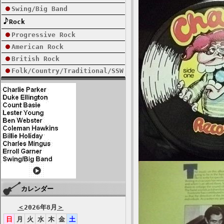
Swing/Big Band
Rock
Progressive Rock
American Rock
British Rock
Folk/Country/Traditional/SSW
カレンダー
＜
2026年8月
＞
日
月
火
水
木
金
土