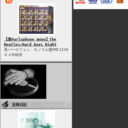
【英Parlophone mono】The
Beatles/Hard Days Night
英パーロフォン、モノラル盤PMC1230
６４年録音
店長日記