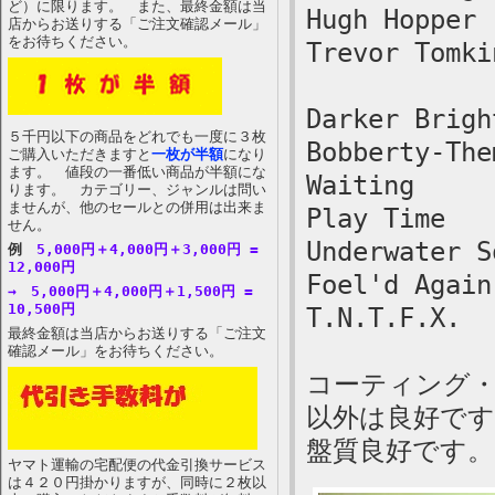
ど）に限ります。 また、最終金額は当
Hugh Hopper 
店からお送りする「ご注文確認メール」
をお待ちください。
Trevor Tomki
Darker Brigh
５千円以下の商品をどれでも一度に３枚
Bobberty-The
ご購入いただきますと
一枚が半額
になり
ます。 値段の一番低い商品が半額にな
Waiting
ります。 カテゴリー、ジャンルは問い
ませんが、他のセールとの併用は出来ま
Play Time
せん。
Underwater S
例
5,000円＋4,000円＋3,000円 =
12,000円
Foel'd Again
→ 5,000円＋4,000円＋1,500円 =
10,500円
T.N.T.F.X.
最終金額は当店からお送りする「ご注文
確認メール」をお待ちください。
コーティング
以外は良好です
盤質良好です。
ヤマト運輸の宅配便の代金引換サービス
は４２０円掛かりますが、同時に２枚以