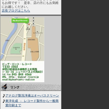
もお得です！ 是非、店の方にもお気軽
にお越しください。
店長ブログはこちら
リンク
アナログ盤洗浄液はオーパスクリーン
東洋化成 - レコード製作から一般商
業印刷まで